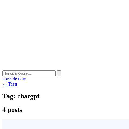
upgrade now
← Теги
Tag:
chatgpt
4 posts