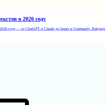
кстов в 2026 году
026 году — от ChatGPT и Claude до Jasper и Grammarly. Найдит