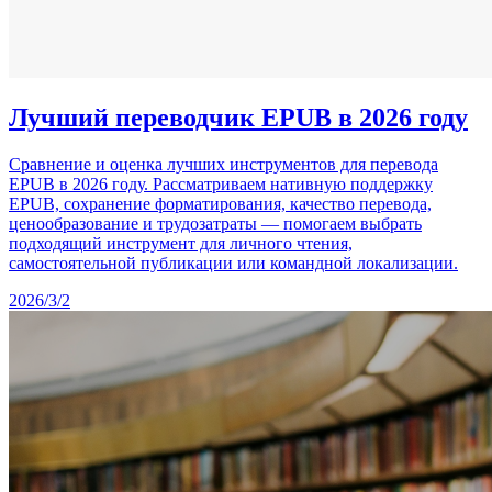
Лучший переводчик EPUB в 2026 году
Сравнение и оценка лучших инструментов для перевода
EPUB в 2026 году. Рассматриваем нативную поддержку
EPUB, сохранение форматирования, качество перевода,
ценообразование и трудозатраты — помогаем выбрать
подходящий инструмент для личного чтения,
самостоятельной публикации или командной локализации.
2026/3/2