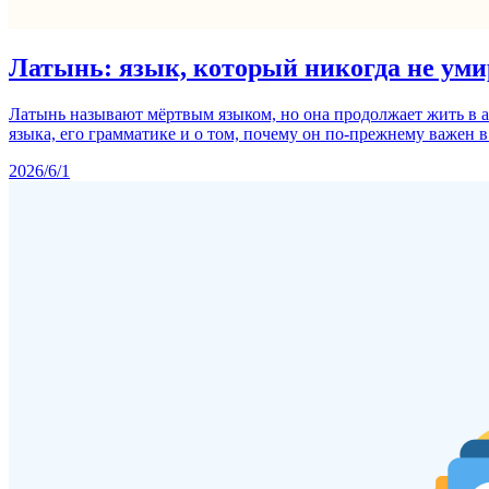
Латынь: язык, который никогда не уми
Латынь называют мёртвым языком, но она продолжает жить в а
языка, его грамматике и о том, почему он по-прежнему важен в 
2026/6/1