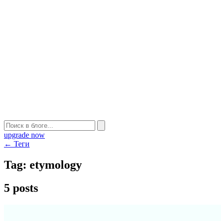
upgrade now
← Теги
Tag:
etymology
5 posts