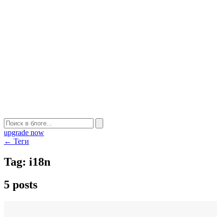
upgrade now
← Теги
Tag:
i18n
5 posts