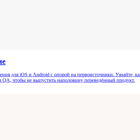
ие
ния для iOS и Android с опорой на первоисточники. Узнайте, к
и QA, чтобы не выпустить наполовину переведённый продукт.