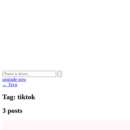
upgrade now
← Теги
Tag:
tiktok
3 posts