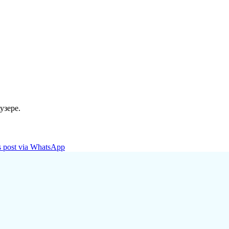
узере.
is post via WhatsApp