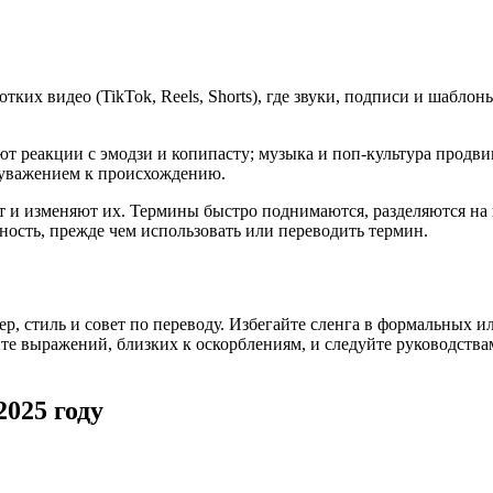
тких видео (TikTok, Reels, Shorts), где звуки, подписи и шабл
яют реакции с эмодзи и копипасту; музыка и поп-культура продв
 уважением к происхождению.
и изменяют их. Термины быстро поднимаются, разделяются на в
ьность, прежде чем использовать или переводить термин.
ер, стиль и совет по переводу. Избегайте сленга в формальных
е выражений, близких к оскорблениям, и следуйте руководствам
2025 году