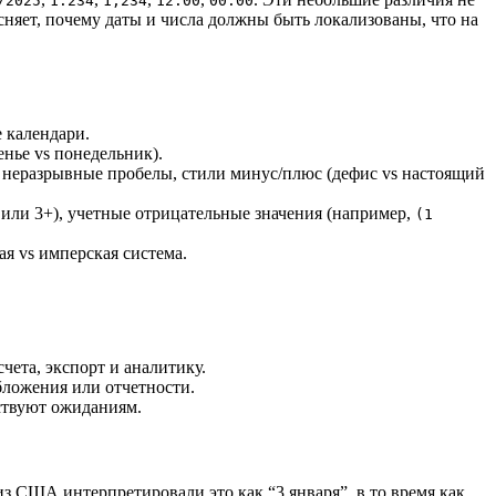
/2025
1.234
1,234
12:00
00:00
няет, почему даты и числа должны быть локализованы, что на
 календари.
енье vs понедельник).
, неразрывные пробелы, стили минус/плюс (дефис vs настоящий
2 или 3+), учетные отрицательные значения (например,
(1
ая vs имперская система.
ета, экспорт и аналитику.
ложения или отчетности.
тствуют ожиданиям.
из США интерпретировали это как “3 января”, в то время как