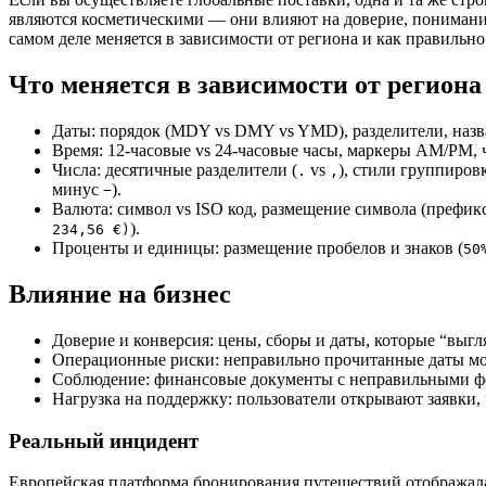
являются косметическими — они влияют на доверие, понимание 
самом деле меняется в зависимости от региона и как правильно
Что меняется в зависимости от региона
Даты: порядок (MDY vs DMY vs YMD), разделители, назв
Время: 12-часовые vs 24-часовые часы, маркеры AM/PM, ч
Числа: десятичные разделители (
vs
), стили группировк
.
,
минус
).
−
Валюта: символ vs ISO код, размещение символа (префикс
).
234,56 €)
Проценты и единицы: размещение пробелов и знаков (
50
Влияние на бизнес
Доверие и конверсия: цены, сборы и даты, которые “выг
Операционные риски: неправильно прочитанные даты мог
Соблюдение: финансовые документы с неправильными фо
Нагрузка на поддержку: пользователи открывают заявки, 
Реальный инцидент
Европейская платформа бронирования путешествий отображал