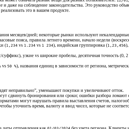
12/01
и даже на соблюдение законодательства. Это руководство объяс
 реализовать это в вашем продукте.
ания месяцев/дней; некоторые рынки используют некалендарные
асовые пояса, правила летнего времени, начало недели (воскрес
и (
vs
vs
), индийская группировка (
)
1,234
1.234
1 234
1,23,456
/суффикс), узкие vs широкие пробелы, десятичная точность (0, 
vs
), названия единиц в зависимости от региона, метрическ
%
50 %
лядят неправильно”, уменьшают покупки и увеличивают отток.
ут сдвинуть бронирования или сроки; ошибки разбора ломают сч
рматами могут нарушать правила выставления счетов, налогооб
чтобы уточнить время, валюту и ввод чисел, которые не соотве
а даты отправления как
без учета региона. Клиенты 
01/03/2024