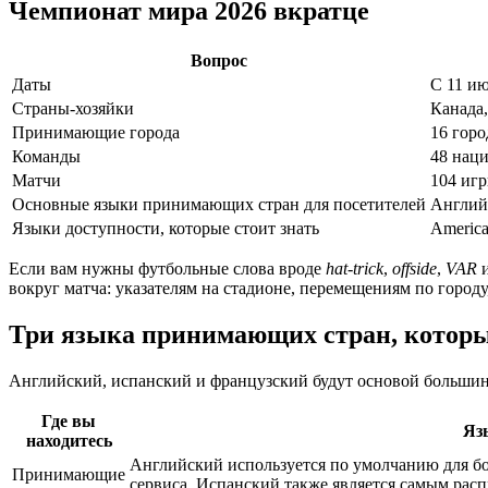
Чемпионат мира 2026 вкратце
Вопрос
Даты
С 11 ию
Страны-хозяйки
Канада
Принимающие города
16 гор
Команды
48 нац
Матчи
104 иг
Основные языки принимающих стран для посетителей
Англий
Языки доступности, которые стоит знать
America
Если вам нужны футбольные слова вроде
hat-trick
,
offside
,
VAR
вокруг матча: указателям на стадионе, перемещениям по горо
Три языка принимающих стран, которы
Английский, испанский и французский будут основой большин
Где вы
Яз
находитесь
Английский используется по умолчанию для бол
Принимающие
сервиса. Испанский также является самым рас