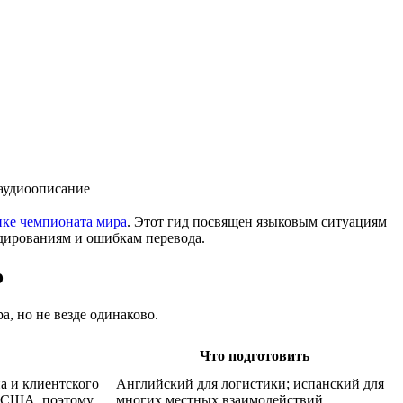
 аудиоописание
ике чемпионата мира
. Этот гид посвящен языковым ситуациям
ндированиям и ошибкам перевода.
о
, но не везде одинаково.
Что подготовить
а и клиентского
Английский для логистики; испанский для
в США, поэтому
многих местных взаимодействий,