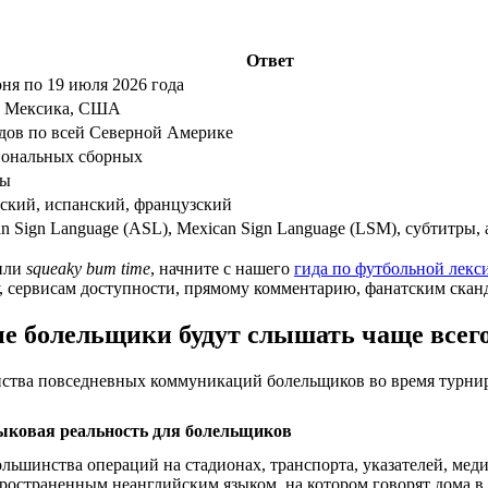
Ответ
ня по 19 июля 2026 года
, Мексика, США
одов по всей Северной Америке
иональных сборных
ры
ский, испанский, французский
n Sign Language (ASL), Mexican Sign Language (LSM), субтитры,
или
squeaky bum time
, начните с нашего
гида по футбольной лекс
ду, сервисам доступности, прямому комментарию, фанатским ска
е болельщики будут слышать чаще всег
ства повседневных коммуникаций болельщиков во время турнира
ыковая реальность для болельщиков
ьшинства операций на стадионах, транспорта, указателей, меди
пространенным неанглийским языком, на котором говорят дома 