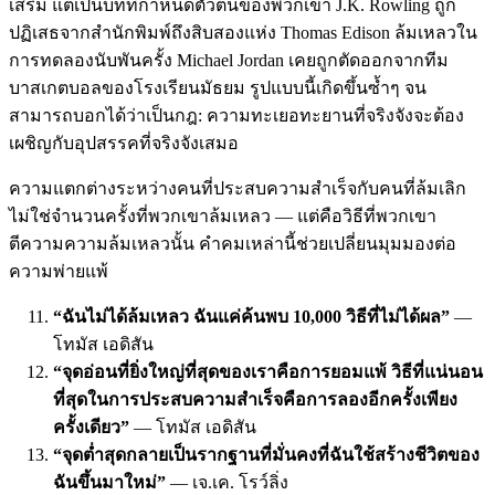
เสริม แต่เป็นบทที่กำหนดตัวตนของพวกเขา J.K. Rowling ถูก
ปฏิเสธจากสำนักพิมพ์ถึงสิบสองแห่ง Thomas Edison ล้มเหลวใน
การทดลองนับพันครั้ง Michael Jordan เคยถูกตัดออกจากทีม
บาสเกตบอลของโรงเรียนมัธยม รูปแบบนี้เกิดขึ้นซ้ำๆ จน
สามารถบอกได้ว่าเป็นกฎ: ความทะเยอทะยานที่จริงจังจะต้อง
เผชิญกับอุปสรรคที่จริงจังเสมอ
ความแตกต่างระหว่างคนที่ประสบความสำเร็จกับคนที่ล้มเลิก
ไม่ใช่จำนวนครั้งที่พวกเขาล้มเหลว — แต่คือวิธีที่พวกเขา
ตีความความล้มเหลวนั้น คำคมเหล่านี้ช่วยเปลี่ยนมุมมองต่อ
ความพ่ายแพ้
“ฉันไม่ได้ล้มเหลว ฉันแค่ค้นพบ 10,000 วิธีที่ไม่ได้ผล”
—
โทมัส เอดิสัน
“จุดอ่อนที่ยิ่งใหญ่ที่สุดของเราคือการยอมแพ้ วิธีที่แน่นอน
ที่สุดในการประสบความสำเร็จคือการลองอีกครั้งเพียง
ครั้งเดียว”
— โทมัส เอดิสัน
“จุดต่ำสุดกลายเป็นรากฐานที่มั่นคงที่ฉันใช้สร้างชีวิตของ
ฉันขึ้นมาใหม่”
— เจ.เค. โรว์ลิ่ง