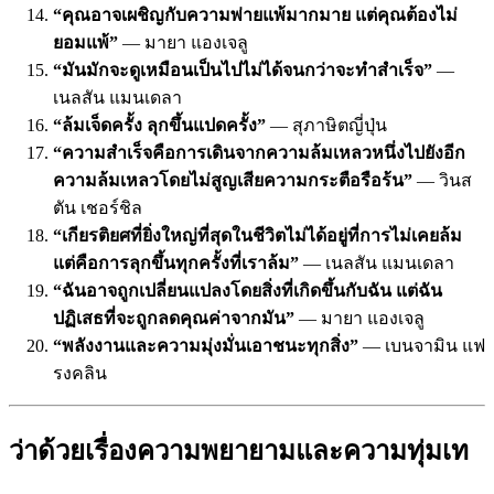
“คุณอาจเผชิญกับความพ่ายแพ้มากมาย แต่คุณต้องไม่
ยอมแพ้”
— มายา แองเจลู
“มันมักจะดูเหมือนเป็นไปไม่ได้จนกว่าจะทำสำเร็จ”
—
เนลสัน แมนเดลา
“ล้มเจ็ดครั้ง ลุกขึ้นแปดครั้ง”
— สุภาษิตญี่ปุ่น
“ความสำเร็จคือการเดินจากความล้มเหลวหนึ่งไปยังอีก
ความล้มเหลวโดยไม่สูญเสียความกระตือรือร้น”
— วินส
ตัน เชอร์ชิล
“เกียรติยศที่ยิ่งใหญ่ที่สุดในชีวิตไม่ได้อยู่ที่การไม่เคยล้ม
แต่คือการลุกขึ้นทุกครั้งที่เราล้ม”
— เนลสัน แมนเดลา
“ฉันอาจถูกเปลี่ยนแปลงโดยสิ่งที่เกิดขึ้นกับฉัน แต่ฉัน
ปฏิเสธที่จะถูกลดคุณค่าจากมัน”
— มายา แองเจลู
“พลังงานและความมุ่งมั่นเอาชนะทุกสิ่ง”
— เบนจามิน แฟ
รงคลิน
ว่าด้วยเรื่องความพยายามและความทุ่มเท