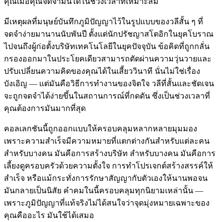
คุณเมื่อคุณจดจำมันได้ในช่วงเวลาที่เหมาะสม
มีเหตุผลที่มนุษย์บันทึกภูมิปัญญาไว้ในรูปแบบของวลีสั้น ๆ ที่
จดจำง่ายมานานนับพันปี ตั้งแต่นักปรัชญาสโตอิกในยุคโบราณ
ไปจนถึงผู้ก่อตั้งบริษัทเทคโนโลยีในยุคปัจจุบัน ข้อคิดที่ถูกกลั่น
กรองออกมาในประโยคเดียวสามารถตัดผ่านความวุ่นวายและ
ปรับเปลี่ยนความคิดของคุณได้ในเสี้ยววินาที นั่นไม่ใช่เรื่อง
บังเอิญ — แต่มันคือวิธีการทำงานของจิตใจ วลีที่สั้นและชัดเจน
จะถูกจดจำได้ง่ายขึ้นในสถานการณ์ที่กดดัน ซึ่งเป็นช่วงเวลาที่
คุณต้องการมันมากที่สุด
คอลเลกชันนี้ถูกออกแบบให้ครอบคลุมหลากหลายมุมมอง
เพราะความสำเร็จมีความหมายที่แตกต่างกันสำหรับแต่ละคน
สำหรับบางคน มันคือการสร้างบริษัท สำหรับบางคน มันคือการ
เลี้ยงดูครอบครัวด้วยความตั้งใจ การทำโปรเจกต์สร้างสรรค์ให้
สำเร็จ หรือแม้กระทั่งการรักษาสัญญากับตัวเองให้นานพอจน
มันกลายเป็นนิสัย คำคมในนี้ครอบคลุมทุกนิยามเหล่านั้น —
เพราะภูมิปัญญาที่แท้จริงไม่ได้สนใจว่าจุดมุ่งหมายเฉพาะของ
คุณคืออะไร มันใช้ได้เสมอ