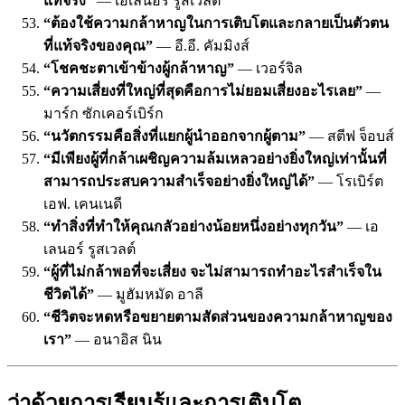
แท้จริง”
— เอเลนอร์ รูสเวลต์
“ต้องใช้ความกล้าหาญในการเติบโตและกลายเป็นตัวตน
ที่แท้จริงของคุณ”
— อี.อี. คัมมิงส์
“โชคชะตาเข้าข้างผู้กล้าหาญ”
— เวอร์จิล
“ความเสี่ยงที่ใหญ่ที่สุดคือการไม่ยอมเสี่ยงอะไรเลย”
—
มาร์ก ซักเคอร์เบิร์ก
“นวัตกรรมคือสิ่งที่แยกผู้นำออกจากผู้ตาม”
— สตีฟ จ็อบส์
“มีเพียงผู้ที่กล้าเผชิญความล้มเหลวอย่างยิ่งใหญ่เท่านั้นที่
สามารถประสบความสำเร็จอย่างยิ่งใหญ่ได้”
— โรเบิร์ต
เอฟ. เคนเนดี
“ทำสิ่งที่ทำให้คุณกลัวอย่างน้อยหนึ่งอย่างทุกวัน”
— เอ
เลนอร์ รูสเวลต์
“ผู้ที่ไม่กล้าพอที่จะเสี่ยง จะไม่สามารถทำอะไรสำเร็จใน
ชีวิตได้”
— มูฮัมหมัด อาลี
“ชีวิตจะหดหรือขยายตามสัดส่วนของความกล้าหาญของ
เรา”
— อนาอิส นิน
ว่าด้วยการเรียนรู้และการเติบโต