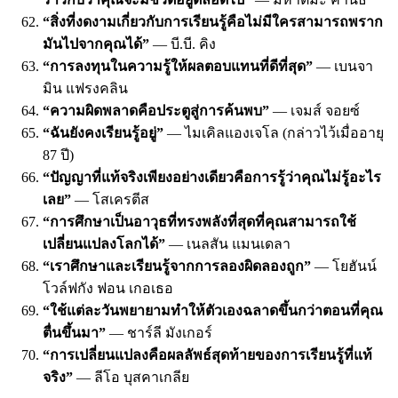
“สิ่งที่งดงามเกี่ยวกับการเรียนรู้คือไม่มีใครสามารถพราก
มันไปจากคุณได้”
— บี.บี. คิง
“การลงทุนในความรู้ให้ผลตอบแทนที่ดีที่สุด”
— เบนจา
มิน แฟรงคลิน
“ความผิดพลาดคือประตูสู่การค้นพบ”
— เจมส์ จอยซ์
“ฉันยังคงเรียนรู้อยู่”
— ไมเคิลแองเจโล (กล่าวไว้เมื่ออายุ
87 ปี)
“ปัญญาที่แท้จริงเพียงอย่างเดียวคือการรู้ว่าคุณไม่รู้อะไร
เลย”
— โสเครตีส
“การศึกษาเป็นอาวุธที่ทรงพลังที่สุดที่คุณสามารถใช้
เปลี่ยนแปลงโลกได้”
— เนลสัน แมนเดลา
“เราศึกษาและเรียนรู้จากการลองผิดลองถูก”
— โยฮันน์
โวล์ฟกัง ฟอน เกอเธอ
“ใช้แต่ละวันพยายามทำให้ตัวเองฉลาดขึ้นกว่าตอนที่คุณ
ตื่นขึ้นมา”
— ชาร์ลี มังเกอร์
“การเปลี่ยนแปลงคือผลลัพธ์สุดท้ายของการเรียนรู้ที่แท้
จริง”
— ลีโอ บุสคาเกลีย