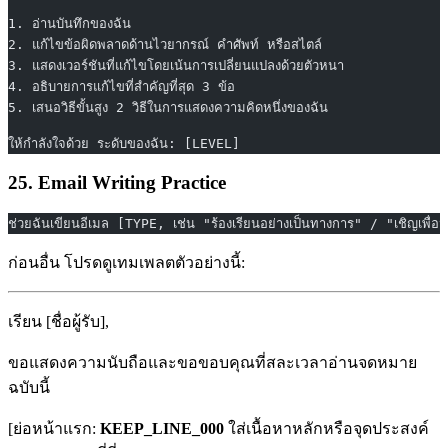
1. อ่านบันทึกของฉัน
2. แก้ไขข้อผิดพลาดด้านไวยากรณ์ คำศัพท์ หรือสไตล์
3. แสดงเวอร์ชันที่แก้ไขโดยเน้นการเปลี่ยนแปลงด้วยตัวหนา
4. อธิบายการแก้ไขที่สำคัญที่สุด 3 ข้อ
5. เสนอวิธีขั้นสูง 2 วิธีในการแสดงความคิดหนึ่งของฉัน
ให้กำลังใจด้วย ระดับของฉัน: [LEVEL]
25. Email Writing Practice
ช่วยฉันเขียนอีเมล [TYPE, เช่น "ร้องเรียนอย่างเป็นทางการ" / "เชิญเพ
ก่อนอื่น โปรดดูเทมเพลตตัวอย่างนี้:
เรียน [ชื่อผู้รับ],
ขอแสดงความนับถือและขอขอบคุณที่สละเวลาอ่านจดหมาย
ฉบับนี้
[ย่อหน้าแรก:
KEEP_LINE_000
ใส่เนื้อหาหลักหรือจุดประสงค์