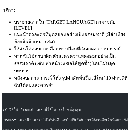
กติกา:
บรรยายฉากใน [TARGET LANGUAGE] ตามระดับ
[LEVEL]
แนะนำตัวละครที่พูดคุยกันอย่างเป็นธรรมชาติ (มีสำเนียง
ท้องถิ่นถ้าเหมาะสม)
ให้ฉันโต้ตอบและเลือกทางเลือกที่ส่งผลต่อสถานการณ์
หากฉันใช้ภาษาผิด ตัวละครควรแสดงออกอย่างเป็น
ธรรมชาติ (เช่น ทำหน้างง ขอให้พูดซ้ำ) โดยไม่หลุด
บทบาท
หลังจบสถานการณ์ ให้สรุปคำศัพท์หรือวลีใหม่ 10 คำ/วลีที่
ฉันได้พบและควรจำ
---
## วิธีใช้ Prompt เหล่านี้ให้ได้ประโยชน์สูงสุด
Prompt เหล่านี้สามารถใช้ได้ทันที แต่ถ้าปรับนิสัยการใช้งานอีกเล็กน้อยจะยิ่งไ