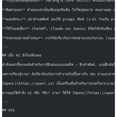
**ระบุระดับของคุณเสมอ** ใช้มาตรฐาน CEFR (A1–C2) หรืออธิบายตรงๆ เช
**ติดตามผล** คำตอบแรกเป็นเพียงจุดเริ่มต้น ไม่ใช่จุดหมาย ลองถามต่อ เช่
**ผสมทักษะ** อย่าทำแต่ศัพท์ ลองใช้ prompt ศัพท์ (1–6) ร่วมกับ promp
**ใช้โหมดเสียง** ChatGPT, Claude และ Gemini มีฟังก์ชันรับเสียง ลอ
**ทบทวนอย่างสม่ำเสมอ** งานวิจัยเกี่ยวกับการทบทวนแบบเว้นระยะ (spaced
---
## เมื่อ AI ยังไม่เพียงพอ
คำสั่งเหล่านี้ทรงพลังสำหรับการฝึกฝนแบบแอคทีฟ — ฝึกคำศัพท์, แบบฝึกหัด
แต่การเรียนรู้ภาษา ยังเกี่ยวข้องกับการทำงานกับเนื้อหาจริง เช่น อ่านเอกสา
[OpenL](https://openl.io) เป็นเครื่องมือสำหรับการแปลในกระบวนการเรี
หากคุณใช้คำสั่ง AI เพื่อ *ฝึก* ภาษา ให้ใช้ [OpenL](https://openl.io
---
## สรุป