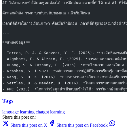
AI ไม่สามารถทำให้คุณพูดคล่องได้ การฝึกฝนต่างหากที่ทำได้ แต่ AI ที่ใช้ค
คัดลอกคำสั่ง วางภาษากับระดับของคุณ แล้วเริ่มฝึกฝน
เวลาที่ดีที่สุดในการเรียนภาษา คือเมื่อห้าปีก่อน เวลาที่ดีที่สุดรองลงมาคือคำสั่งนี
---
**แหล่งข้อมูล**
- Torres, P. J. & Kahveci, Y. E. (2025). *ประสิทธิผลของป
- Algobaei, F. & Alzain, E. (2025). *การออกแบบพรอมต์สำหรับผู
- Huang, S. & Cassany, D. (2025). *การเรียนภาษาสเปนในยุค A
- Krashen, S. (1982). *หลักการและการปฏิบัติในการเรียนรู้ภาษาที
- Kang, S. H. K. (2016). *การทบทวนแบบเว้นระยะช่วยส่งเสริมกา
- Settles, B. & Meeder, B. (2016). *โมเดลการทบทวนแบบเว้นระ
- PMC (2025). *ไกลกว่าข้อมูลนำเข้าแบบเข้าใจได้: การวิพากษ์สมม
Tags
language learning
chatgpt
learning
Share this post on:
Share this post on X
Share this post on Facebook