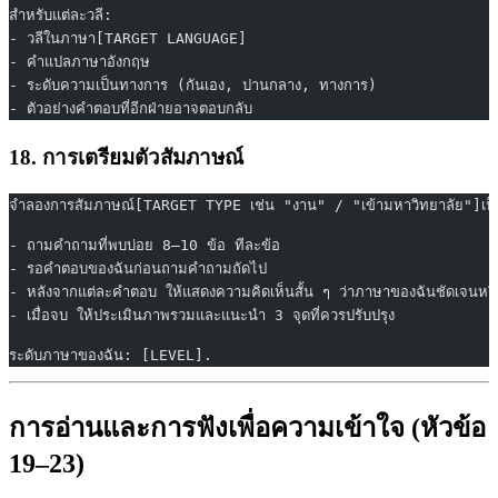
สำหรับแต่ละวลี:
- วลีในภาษา[TARGET LANGUAGE]
- คำแปลภาษาอังกฤษ
- ระดับความเป็นทางการ (กันเอง, ปานกลาง, ทางการ)
- ตัวอย่างคำตอบที่อีกฝ่ายอาจตอบกลับ
18. การเตรียมตัวสัมภาษณ์
จำลองการสัมภาษณ์[TARGET TYPE เช่น "งาน" / "เข้ามหาวิทยาลัย"]เป
- ถามคำถามที่พบบ่อย 8–10 ข้อ ทีละข้อ
- รอคำตอบของฉันก่อนถามคำถามถัดไป
- หลังจากแต่ละคำตอบ ให้แสดงความคิดเห็นสั้น ๆ ว่าภาษาของฉันชัดเจนหรือไม
- เมื่อจบ ให้ประเมินภาพรวมและแนะนำ 3 จุดที่ควรปรับปรุง
ระดับภาษาของฉัน: [LEVEL].
การอ่านและการฟังเพื่อความเข้าใจ (หัวข้อ
19–23)