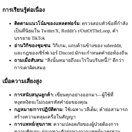
การเรียนรู้ต่อเนื่อง
ติดตามแนวโน้มของแพลตฟอร์ม
: ตรวจสอบหัวข้อที่กำลัง
เป็นที่นิยมใน Twitter/X, Reddit’s r/OutOfTheLoop, คำ
บรรยาย TikTok
อ่านวิกิของชุมชน
: วิกิเกม, แถบด้านข้างของ subreddit,
และกฎของเซิร์ฟเวอร์ Discord มักจะกำหนดคำย่อท้องถิ่น
ถามเมื่อสับสน
: “สิ่งนั้นหมายถึงอะไรในบริบทนี้?” ดีกว่า
การเดาผิดเสมอ
เมื่อความเสี่ยงสูง
การสนับสนุนลูกค้า
: เขียนทุกอย่างออกมา—ผู้ใช้ที่
หงุดหงิดจะไม่ถอดรหัสคำย่อของคุณ
กฎหมาย/การปฏิบัติตาม
: ใช้เฉพาะวลีเต็ม; คำย่อสามารถ
สร้างความคลุมเครือในสัญญา
การแพทย์/สุขภาพ
: ความปลอดภัยของผู้ป่วยต้องการ
ความชัดเจน; ย่อเฉพาะตัวย่อทางการแพทย์มาตรฐาน