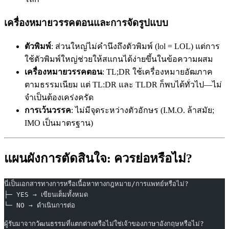
เครื่องหมายวรรคตอนและการจัดรูปแบบ
ตัวพิมพ์
: ส่วนใหญ่ไม่คำนึงถึงตัวพิมพ์ (lol = LOL) แต่การ
ใช้ตัวพิมพ์ใหญ่ช่วยให้สแกนได้ง่ายขึ้นในข้อความผสม
เครื่องหมายวรรคตอน
: TL;DR ใช้เครื่องหมายอัฒภาค
ตามธรรมเนียม แต่ TL:DR และ TLDR ก็พบได้ทั่วไป—ไม่
จำเป็นต้องเคร่งครัด
การเว้นวรรค
: ไม่มีจุดระหว่างตัวอักษร (I.M.O. ล้าสมัย;
IMO เป็นมาตรฐาน)
แผนผังการตัดสินใจ: ควรย่อหรือไม่?
นี่เป็นเอกสารทางการหรือเนื้อหาทางกฎหมาย/การแพทย์หรือไม่?
├─ YES → เขียนเต็มทั้งหมด
└─ NO → ดำเนินการต่อ
ผู้รับมาจากวัฒนธรรมที่แตกต่างหรือไม่ใช่เจ้าของภาษาอังกฤษหรือไม่?