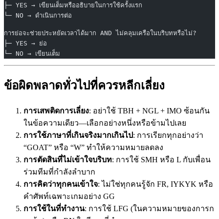
├─ YES → เขียนเต็มหรืออธิบายในการใช้ครั้งแรก
└─ NO → ดำเนินการต่อ
การย่อจะช่วยประหยัดเวลาได้มาก AND ไม่คลุมเครือในบริบทหรือไม่?
├─ YES → ย่อ
└─ NO → เขียนเต็ม
ข้อผิดพลาดทั่วไปที่ควรหลีกเลี่ยง
การเสพติดการเลี่ยง
: อย่าใช้ TBH + NGL + IMO ซ้อนกัน
ในข้อความเดียว—เลือกอย่างหนึ่งหรือข้ามไปเลย
การใช้ภาษาที่เกินจริงมากเกินไป
: การเรียกทุกอย่างว่า
“GOAT” หรือ “W” ทำให้ความหมายลดลง
การตัดสินที่ไม่เข้าใจบริบท
: การใช้ SMH หรือ L กับเพื่อน
ร่วมทีมที่กำลังลำบาก
การคิดว่าทุกคนเข้าใจ
: ไม่ใช่ทุกคนรู้จัก FR, IYKYK หรือ
คำศัพท์เฉพาะเกมอย่าง GG
การใช้ในที่ทำงาน
: การใช้ LFG (ในความหมายของการก