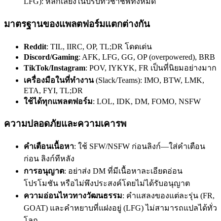
LFG): หลีกเลี่ยงในบริบทวิชาชีพทั้งหมด
มาตรฐานของแพลตฟอร์มแตกต่างกัน
Reddit
: TIL, IIRC, OP, TL;DR โดดเด่น
Discord/Gaming
: AFK, LFG, GG, OP (overpowered), BRB
TikTok/Instagram
: POV, IYKYK, FR เป็นที่นิยมอย่างมาก
เครื่องมือในที่ทำงาน
(Slack/Teams): IMO, BTW, LMK,
ETA, FYI, TL;DR
ใช้ได้ทุกแพลตฟอร์ม
: LOL, IDK, DM, FOMO, NSFW
ความปลอดภัยและความเคารพ
คำเตือนเนื้อหา
: ใช้ SFW/NSFW ก่อนลิงก์—ใส่คำเตือน
ก่อน ลิงก์ทีหลัง
การอนุญาต
: อย่าส่ง DM ที่มีเนื้อหาละเอียดอ่อน
โปรโมชัน หรือไม่พึงประสงค์โดยไม่ได้รับอนุญาต
ความอ่อนไหวทางวัฒนธรรม
: คำแสลงของแต่ละรุ่น (FR,
GOAT) และคำหยาบที่แฝงอยู่ (LFG) ไม่สามารถแปลได้ทั่ว
โลก