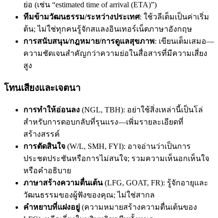
ย่อ (เช่น “estimated time of arrival (ETA)”)
ทีมข้ามวัฒนธรรม/ระหว่างประเทศ
: ใช้วลีเต็มเป็นค่าเริ่ม
ต้น; ไม่ใช่ทุกคนรู้จักสแลงอินเทอร์เน็ตภาษาอังกฤษ
การสนับสนุน/กฎหมาย/การดูแลสุขภาพ
: เขียนเต็มเสมอ—
ความชัดเจนสำคัญกว่าความย่อในสื่อสารที่มีความเสี่ยง
สูง
โทนเสียงและเจตนา
การทำให้อ่อนลง
(NGL, TBH): อย่าใช้สิ่งเหล่านี้เป็นโล่
สำหรับการตอบกลับที่รุนแรง—เพิ่มรายละเอียดที่
สร้างสรรค์
การตัดสินใจ
(W/L, SMH, FYI): อาจอ่านว่าเป็นการ
ประชดประชันหรือการไม่สนใจ; รวมความเห็นอกเห็นใจ
หรือคำอธิบาย
ภาษาสร้างความตื่นเต้น
(LFG, GOAT, FR): รู้จักอายุและ
วัฒนธรรมของผู้ฟังของคุณ; ไม่ใช่สากล
คำหยาบที่แฝงอยู่
(ความหมายสร้างความตื่นเต้นของ