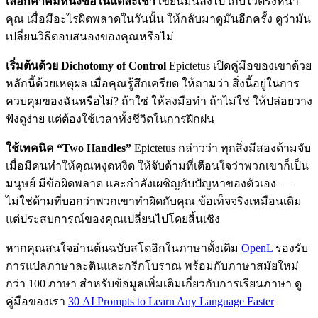
เลือกคำคมหนึ่งข้อในแต่ละเช้า
เขียนมันลงไป เก็บไว้ตรงหน้า
คุณ เมื่อมีอะไรผิดพลาดในวันนั้น ให้กลับมาดูมันอีกครั้ง ดูว่ามัน
เปลี่ยนวิธีตอบสนองของคุณหรือไม่
เริ่มต้นด้วย Dichotomy of Control
Epictetus เปิดคู่มือของเขาด้วย
หลักนี้ด้วยเหตุผล เมื่อคุณรู้สึกเครียด ให้ถามว่า สิ่งนี้อยู่ในการ
ควบคุมของฉันหรือไม่? ถ้าใช่ ให้ลงมือทำ ถ้าไม่ใช่ ให้ปล่อยวาง
ฟังดูง่าย แต่ต้องใช้เวลาทั้งชีวิตในการฝึกฝน
ใช้เทคนิค “Two Handles”
Epictetus กล่าวว่า ทุกสิ่งมีสองด้ามจับ
เมื่อมีคนทำให้คุณหงุดหงิด ให้จับด้ามที่เตือนใจว่าพวกเขาก็เป็น
มนุษย์ มีข้อผิดพลาด และกำลังเผชิญกับปัญหาของตัวเอง —
ไม่ใช่ด้ามที่บอกว่าพวกเขาทำผิดกับคุณ ข้อเท็จจริงเหมือนเดิม
แต่ประสบการณ์ของคุณเปลี่ยนไปโดยสิ้นเชิง
หากคุณสนใจอ่านต้นฉบับสโตอิกในภาษาดั้งเดิม
OpenL
รองรับ
การแปลภาษาละตินและกรีกโบราณ พร้อมกับภาษาสมัยใหม่
กว่า 100 ภาษา สำหรับข้อมูลเพิ่มเติมเกี่ยวกับการเรียนภาษา ดู
คู่มือของเรา
30 AI Prompts to Learn Any Language Faster