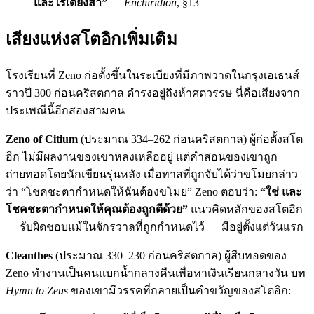
และไร้เดียงสา”
—
Enchiridion
, §13
เสียงแห่งสโตอิกเพิ่มเติม
โรงเรียนที่ Zeno ก่อตั้งขึ้นในระเบียงที่มีภาพวาดในกรุงเอเธนส์
ราวปี 300 ก่อนคริสตกาล ดำรงอยู่ถึงห้าศตวรรษ นี่คือเสียงจาก
ประเพณีนี้อีกสองสามคน
Zeno of Citium
(ประมาณ 334–262 ก่อนคริสตกาล) ผู้ก่อตั้งสโต
อิก ไม่มีผลงานของเขาหลงเหลืออยู่ แต่คำสอนของเขาถูก
ถ่ายทอดโดยนักเขียนรุ่นหลัง เมื่อทาสที่ถูกจับได้ว่าขโมยกล่าว
ว่า “โชคชะตากำหนดให้ฉันต้องขโมย” Zeno ตอบว่า:
“ใช่ และ
โชคชะตากำหนดให้คุณต้องถูกตีด้วย”
แนวคิดหลักของสโตอิก
— รับผิดชอบแม้ในจักรวาลที่ถูกกำหนดไว้ — มีอยู่ตั้งแต่วันแรก
Cleanthes
(ประมาณ 330–230 ก่อนคริสตกาล) ผู้สืบทอดของ
Zeno ทำงานเป็นคนแบกน้ำกลางคืนเพื่อหาเงินเรียนกลางวัน บท
Hymn to Zeus
ของเขามีวรรคที่กลายเป็นคำขวัญของสโตอิก: