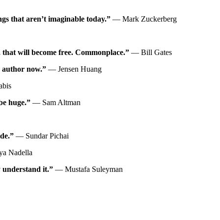
ngs that aren’t imaginable today.”
— Mark Zuckerberg
de, that will become free. Commonplace.”
— Bill Gates
n author now.”
— Jensen Huang
bis
 be huge.”
— Sam Altman
ide.”
— Sundar Pichai
a Nadella
y understand it.”
— Mustafa Suleyman