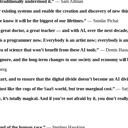
raditionally understood it.”
— Sam Altman
ur existing systems and enable the creation and discovery of new thi
e know it will be the biggest of our lifetimes.”
— Sundar Pichai
— a great doctor, a great teacher — and with AI, over the next deca
dy is a programmer now. Everybody is an artist now; everybody is a
a of science that won’t benefit from these AI tools.”
— Demis Hassa
o ignore, and the long-term changes to our society and economy will
berg
art, and to ensure that the digital divide doesn’t become an AI div
just like the cogs of the SaaS world, but true marginal cost.”
— Saty
t’s totally magical. And if you’re not afraid by it, you don’t reall
e end of the human race.”
— Stephen Hawking