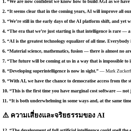
1. “We are now confident we know how to build AGI as we have t
2. “It seems clear that in the coming years, AI will improve all o
3. “We’re still in the early days of the AI platform shift, and yet w
4. “The era that we’re just starting is that intelligence is rare 
5. “AI is the greatest technology equalizer of all time. Everybo
6. “Material science, mathematics, fusion — there is almost no are
7. “The future will be coming at us in a way that is impossible t
8. “Developing superintelligence is now in sight.”
— Mark Zucker
9. “With AI, we have the chance to democratise access from the st
10. “This is the first time you have marginal cost software — not 
11. “It is both underwhelming in some ways and, at the same time, i
⚠️ ความเสี่ยงและจริยธรรมของ AI
12. “The development of full artificial intelligence could spell th