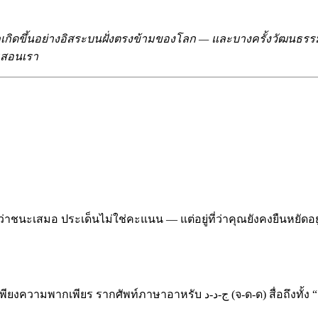
กเกิดขึ้นอย่างอิสระบนฝั่งตรงข้ามของโลก — และบางครั้งวัฒนธรรมหน
ันสอนเรา
าชนะเสมอ ประเด็นไม่ใช่คะแนน — แต่อยู่ที่ว่าคุณยังคงยืนหยัดอยู
จ-ด-ด) สื่อถึงทั้ง “ความพยายามอย่างจริงจัง” และ “ความใหม่” — ราวกับว่าความ