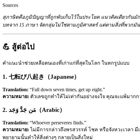
Sources
สุภาษิตคือภูมิปัญญาที่ถูกพับเก็บไว้ในประโยค แนวคิดเดียวกันมั
บทจาก 15 ภาษา จัดกลุ่มไม่ใช่ตามภูมิศาสตร์ แต่ตามสิ่งที่พวกม
💪 สู้ต่อไป
คำแนะนำช่วยเหลือตนเองที่เก่าแก่ที่สุดในโลก ในหกรูปแบบ
1. 七転び八起き（Japanese）
Translation:
“Fall down seven times, get up eight.”
ความหมาย:
ตัวเลขถูกทำให้ไม่เท่ากันอย่างจงใจ คุณจะแพ้มากกว่
2. مَن جَدَّ وَجَد（Arabic）
Translation:
“Whoever perseveres finds.”
ความหมาย:
ไม่มีการกล่าวถึงพรสวรรค์ โชค หรือจังหวะเวลา มีเพียงความพากเพียร รากศัพท์ภาษาอาหรับ ج-د-د (
พยายามนั้นทำให้สิ่งต่างๆ กลายเป็นสิ่งใหม่