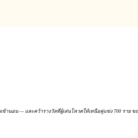
้านอน — และคว้ารางวัลที่ผู้เล่นโหวตให้เหนือคู่แข่ง 700 ราย ขณะเดี