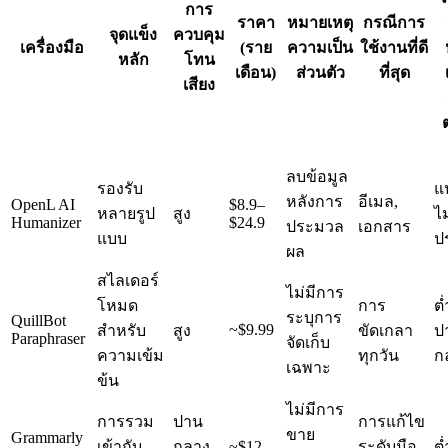
การ
ราคา
หมายเหตุ
กรณีการ
จุดแข็ง
ควบคุม
เครื่องมือ
(ราย
ความเป็น
ใช้งานที่ดี
หลัก
โทน
เดือน)
ส่วนตัว
ที่สุด
เสียง
ลบข้อมูล
รองรับ
แ
หลังการ
อีเมล,
OpenL AI
$8.9–
หลายรูป
สูง
ไม
Humanizer
$24.9
ประมวล
เอกสาร
แบบ
ป
ผล
สไลเดอร์
ไม่มีการ
โหมด
การ
ต่
ระบุการ
QuillBot
~$9.99
สำหรับ
สูง
ขัดเกลา
ป
Paraphraser
จัดเก็บ
ความเข้ม
ทุกวัน
ก
เฉพาะ
ข้น
ไม่มีการ
การรวม
ปาน
การแก้ไข
ขาย
Grammarly
เข้ากับ
กลาง-
~$12
ระดับมือ
ต่