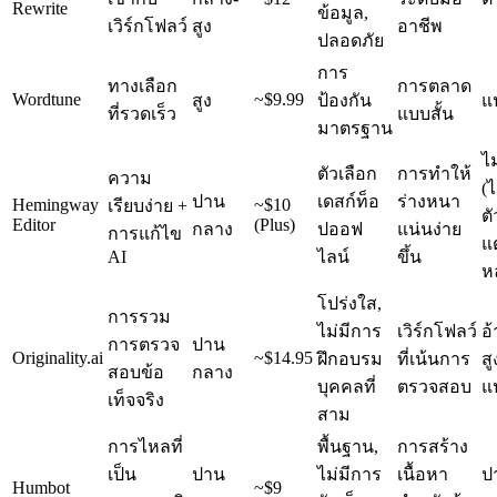
Rewrite
ข้อมูล,
เวิร์กโฟลว์
สูง
อาชีพ
ปลอดภัย
การ
ทางเลือก
การตลาด
Wordtune
~$9.99
สูง
ป้องกัน
แ
ที่รวดเร็ว
แบบสั้น
มาตรฐาน
ไม
ตัวเลือก
การทำให้
ความ
(ไ
ปาน
เดสก์ท็อ
ร่างหนา
Hemingway
~$10
เรียบง่าย +
ตั
Editor
(Plus)
กลาง
ปออฟ
แน่นง่าย
การแก้ไข
แต
AI
ไลน์
ขึ้น
ห
โปร่งใส,
การรวม
ไม่มีการ
เวิร์กโฟลว์
อ้
การตรวจ
ปาน
Originality.ai
~$14.95
ฝึกอบรม
ที่เน้นการ
สู
สอบข้อ
กลาง
บุคคลที่
ตรวจสอบ
แ
เท็จจริง
สาม
การไหลที่
พื้นฐาน,
การสร้าง
เป็น
ปาน
ไม่มีการ
เนื้อหา
ป
Humbot
~$9