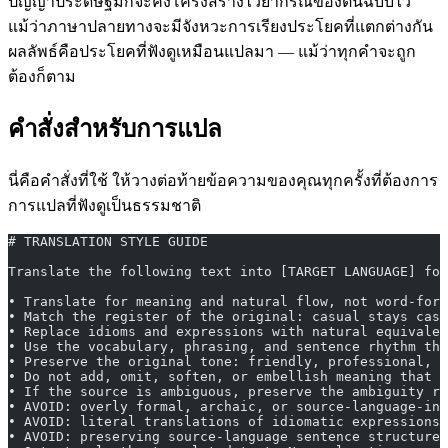
ปัญญาประดิษฐ์มักจะคงโครงสร้างไวยากรณ์ของต้นฉบับไว้
แม้ว่าภาษาปลายทางจะมีจังหวะการเรียงประโยคที่แตกต่างกัน
ผลลัพธ์คือประโยคที่ฟังดูเหมือนแปลมา — แม้ว่าทุกคำจะถูก
ต้องก็ตาม
คำสั่งสำหรับการแปล
นี่คือคำสั่งที่ใช้ ให้วางต่อท้ายข้อความของคุณทุกครั้งที่ต้องการ
การแปลที่ฟังดูเป็นธรรมชาติ
# TRANSLATION STYLE GUIDE
Translate the following text into [TARGET LANGUAGE] for
• Translate for meaning and natural flow, not word-for-
• Match the register of the original: casual stays casu
• Replace idioms and expressions with natural equivalen
• Use the vocabulary, phrasing, and sentence rhythm tha
• Preserve the original tone: friendly, professional, u
• Do not add, omit, soften, or embellish meaning that i
• If the source is ambiguous, preserve the ambiguity ra
• AVOID: overly formal, archaic, or source-language-inf
• AVOID: literal translations of idiomatic expressions.
• AVOID: preserving source-language sentence structure 