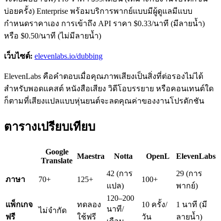
บ่อยครั้ง) Enterprise พร้อมบริการพากย์แบบมีผู้ดูแลมีแบบ
กำหนดราคาเอง การเข้าถึง API ราคา $0.33/นาที (มีลายน้ำ)
หรือ $0.50/นาที (ไม่มีลายน้ำ)
เว็บไซต์:
elevenlabs.io/dubbing
ElevenLabs คือคำตอบเมื่อคุณภาพเสียงเป็นสิ่งที่ต่อรองไม่ได้
สำหรับพอดแคสต์ หนังสือเสียง วิดีโอบรรยาย หรือคอนเทนต์ใด
ก็ตามที่เสียงแปลแบบหุ่นยนต์จะลดคุณค่าของงานโปรดักชัน
ตารางเปรียบเทียบ
Google
Maestra
Notta
OpenL
ElevenLabs
Translate
42 (การ
29 (การ
ภาษา
70+
125+
100+
แปล)
พากย์)
120–200
แพ็กเกจ
ทดลอง
10 ครั้ง/
1 นาที (มี
นาที/
ไม่จำกัด
ฟรี
ใช้ฟรี
วัน
ลายน้ำ)