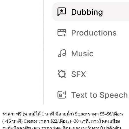
ราคา:
ฟรี (พากย์ได้ 1 นาที มีลายน้ำ) Starter ราคา $5–$6/เดือน
(~15 นาที) Creator ราคา $22/เดือน (~30 นาที, การโคลนเสียง
ระดับมืออาชีพ) Pro ราคา $99/เดือน (เหมาะกับงานโปรดักชัน