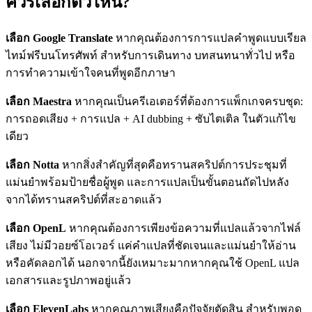
ควรเลือกตัวไหน?
เลือก Google Translate
หากคุณต้องการการแปลคำพูดแบบเรียล
ไทม์ฟรีบนโทรศัพท์ สำหรับการเดินทาง บทสนทนาทั่วไป หรือ
การทำความเข้าใจคนที่พูดอีกภาษา
เลือก Maestra
หากคุณเป็นครีเอเตอร์ที่ต้องการแพ็กเกจครบชุด:
การถอดเสียง + การแปล + AI dubbing + ซับไตเติล ในตัวแก้ไข
เดียว
เลือก Notta
หากสิ่งสำคัญที่สุดคือทรานสคริปต์การประชุมที่
แม่นยำพร้อมป้ายชื่อผู้พูด และการแปลเป็นขั้นตอนถัดไปหลัง
จากได้ทรานสคริปต์ที่สะอาดแล้ว
เลือก OpenL
หากคุณต้องการเพียงข้อความที่แปลแล้วจากไฟล์
เสียง ไม่มีวอยซ์โอเวอร์ แค่คำแปลที่ชัดเจนและแม่นยำให้อ่าน
หรือคัดลอกได้ นอกจากนี้ยังเหมาะมากหากคุณใช้ OpenL แปล
เอกสารและรูปภาพอยู่แล้ว
เลือก ElevenLabs
หากคุณภาพเสียงคือปัจจัยตัดสิน สำหรับพอด