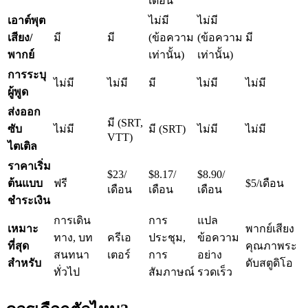
เดือน
เอาต์พุต
ไม่มี
ไม่มี
เสียง/
มี
มี
(ข้อความ
(ข้อความ
มี
พากย์
เท่านั้น)
เท่านั้น)
การระบุ
ไม่มี
ไม่มี
มี
ไม่มี
ไม่มี
ผู้พูด
ส่งออก
มี (SRT,
ซับ
ไม่มี
มี (SRT)
ไม่มี
ไม่มี
VTT)
ไตเติล
ราคาเริ่ม
$23/
$8.17/
$8.90/
ต้นแบบ
ฟรี
$5/เดือน
เดือน
เดือน
เดือน
ชำระเงิน
การเดิน
การ
แปล
เหมาะ
พากย์เสียง
ทาง, บท
ครีเอ
ประชุม,
ข้อความ
ที่สุด
คุณภาพระ
สนทนา
เตอร์
การ
อย่าง
สำหรับ
ดับสตูดิโอ
ทั่วไป
สัมภาษณ์
รวดเร็ว