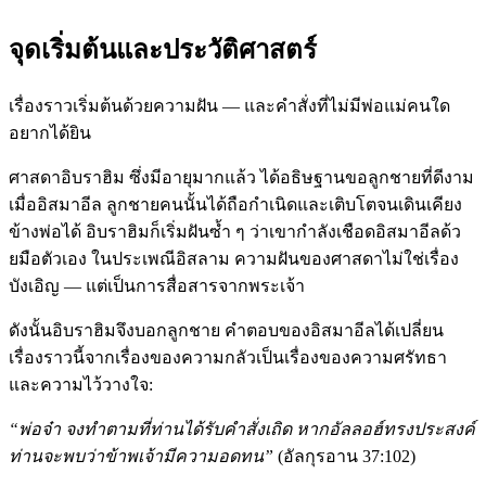
จุดเริ่มต้นและประวัติศาสตร์
เรื่องราวเริ่มต้นด้วยความฝัน — และคำสั่งที่ไม่มีพ่อแม่คนใด
อยากได้ยิน
ศาสดาอิบราฮิม ซึ่งมีอายุมากแล้ว ได้อธิษฐานขอลูกชายที่ดีงาม
เมื่ออิสมาอีล ลูกชายคนนั้นได้ถือกำเนิดและเติบโตจนเดินเคียง
ข้างพ่อได้ อิบราฮิมก็เริ่มฝันซ้ำ ๆ ว่าเขากำลังเชือดอิสมาอีลด้ว
ยมือตัวเอง ในประเพณีอิสลาม ความฝันของศาสดาไม่ใช่เรื่อง
บังเอิญ — แต่เป็นการสื่อสารจากพระเจ้า
ดังนั้นอิบราฮิมจึงบอกลูกชาย คำตอบของอิสมาอีลได้เปลี่ยน
เรื่องราวนี้จากเรื่องของความกลัวเป็นเรื่องของความศรัทธา
และความไว้วางใจ:
“พ่อจ๋า จงทำตามที่ท่านได้รับคำสั่งเถิด หากอัลลอฮ์ทรงประสงค์
ท่านจะพบว่าข้าพเจ้ามีความอดทน”
(อัลกุรอาน 37:102)