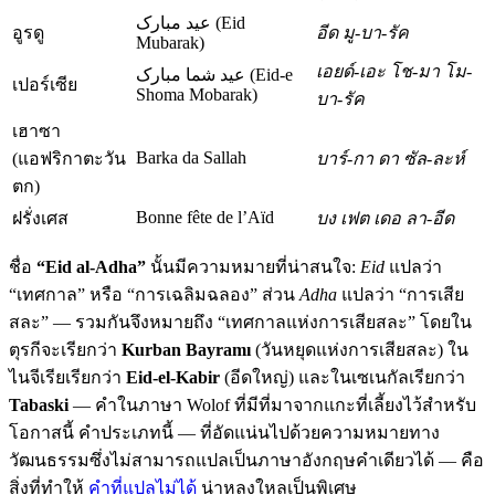
عید مبارک (Eid
อูรดู
อีด มู-บา-รัค
Mubarak)
เอยด์-เอะ โช-มา โม-
عید شما مبارک (Eid-e
เปอร์เซีย
Shoma Mobarak)
บา-รัค
เฮาซา
Barka da Sallah
(แอฟริกาตะวัน
บาร์-กา ดา ซัล-ละห์
ตก)
Bonne fête de l’Aïd
ฝรั่งเศส
บง เฟต เดอ ลา-อีด
ชื่อ
“Eid al-Adha”
นั้นมีความหมายที่น่าสนใจ:
Eid
แปลว่า
“เทศกาล” หรือ “การเฉลิมฉลอง” ส่วน
Adha
แปลว่า “การเสีย
สละ” — รวมกันจึงหมายถึง “เทศกาลแห่งการเสียสละ” โดยใน
ตุรกีจะเรียกว่า
Kurban Bayramı
(วันหยุดแห่งการเสียสละ) ใน
ไนจีเรียเรียกว่า
Eid-el-Kabir
(อีดใหญ่) และในเซเนกัลเรียกว่า
Tabaski
— คำในภาษา Wolof ที่มีที่มาจากแกะที่เลี้ยงไว้สำหรับ
โอกาสนี้ คำประเภทนี้ — ที่อัดแน่นไปด้วยความหมายทาง
วัฒนธรรมซึ่งไม่สามารถแปลเป็นภาษาอังกฤษคำเดียวได้ — คือ
สิ่งที่ทำให้
คำที่แปลไม่ได้
น่าหลงใหลเป็นพิเศษ