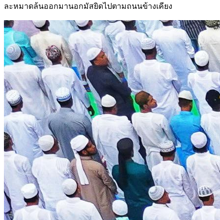
ละหมาดล้นออกมานอกมัสยิดไปตามถนนข้างเคียง