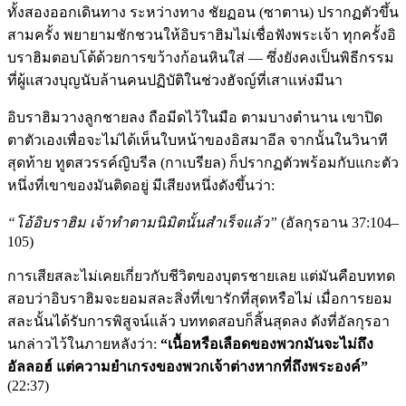
ทั้งสองออกเดินทาง ระหว่างทาง ชัยฏอน (ซาตาน) ปรากฏตัวขึ้น
สามครั้ง พยายามชักชวนให้อิบราฮิมไม่เชื่อฟังพระเจ้า ทุกครั้งอิ
บราฮิมตอบโต้ด้วยการขว้างก้อนหินใส่ — ซึ่งยังคงเป็นพิธีกรรม
ที่ผู้แสวงบุญนับล้านคนปฏิบัติในช่วงฮัจญ์ที่เสาแห่งมีนา
อิบราฮิมวางลูกชายลง ถือมีดไว้ในมือ ตามบางตำนาน เขาปิด
ตาตัวเองเพื่อจะไม่ได้เห็นใบหน้าของอิสมาอีล จากนั้นในวินาที
สุดท้าย ทูตสวรรค์ญิบรีล (กาเบรียล) ก็ปรากฏตัวพร้อมกับแกะตัว
หนึ่งที่เขาของมันติดอยู่ มีเสียงหนึ่งดังขึ้นว่า:
“โอ้อิบราฮิม เจ้าทำตามนิมิตนั้นสำเร็จแล้ว”
(อัลกุรอาน 37:104–
105)
การเสียสละไม่เคยเกี่ยวกับชีวิตของบุตรชายเลย แต่มันคือบททด
สอบว่าอิบราฮิมจะยอมสละสิ่งที่เขารักที่สุดหรือไม่ เมื่อการยอม
สละนั้นได้รับการพิสูจน์แล้ว บททดสอบก็สิ้นสุดลง ดังที่อัลกุรอา
นกล่าวไว้ในภายหลังว่า:
“เนื้อหรือเลือดของพวกมันจะไม่ถึง
อัลลอฮ์ แต่ความยำเกรงของพวกเจ้าต่างหากที่ถึงพระองค์”
(22:37)