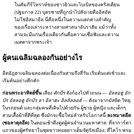
ในคัมภีร์โทราห์ของชาวยิวและไบเบิลของคริสเตียน
(ปฐมกาล 22) บุตรชายที่ถูกนำไปสังเวยคืออิสอัค
ไม่ใช่อิสมาอีล นี่คือหนึ่งในความแตกต่างสำคัญ
ของเรื่องเล่าระหว่างสามศาสนาอับราฮัม แม้ว่าทั้ง
สามจะมีแก่นเรื่องเดียวกันคือความเชื่อฟังและความ
เมตตาจากพระเจ้า
ผู้คนเฉลิมฉลองกันอย่างไร
อีดอัฎฮาเฉลิมฉลองต่อเนื่องกันสามถึงสี่วัน เริ่มต้นแต่เช้าและ
เริ่มต้นอย่างคึกคัก
ก่อนพระอาทิตย์ขึ้น
เสียง
ตักบีร
ดังก้องไปทั่วถนน —
อัลลอฮู อัก
บัร อัลลอฮู อักบัร ลา อิลาฮะ อิลลัลลอฮ์
— ดังมาจากมัสยิด วิทยุ
ในรถยนต์ และกลุ่มคนที่เดินไปด้วยกัน ผู้ชาย ผู้หญิง และเด็กๆ
สวมเสื้อผ้าที่ดีที่สุด ซึ่งมักจะซื้อใหม่สำหรับโอกาสนี้
ละหมาดอีด
(ซอลาตุลอีด)
ในตอนเช้าดึงดูดผู้คนจำนวนมหาศาล: ที่จาการ์ตา
แถวของผู้ศรัทธาในชุดขาวทอดยาวเต็มจัตุรัสเมือง; ที่ไคโร พรม