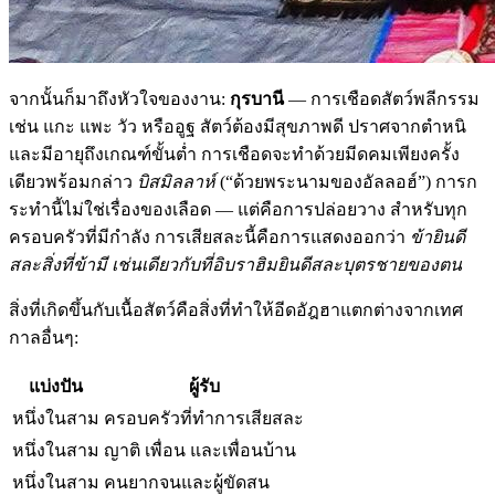
จากนั้นก็มาถึงหัวใจของงาน:
กุรบานี
— การเชือดสัตว์พลีกรรม
เช่น แกะ แพะ วัว หรืออูฐ สัตว์ต้องมีสุขภาพดี ปราศจากตำหนิ
และมีอายุถึงเกณฑ์ขั้นต่ำ การเชือดจะทำด้วยมีดคมเพียงครั้ง
เดียวพร้อมกล่าว
บิสมิลลาห์
(“ด้วยพระนามของอัลลอฮ์”) การก
ระทำนี้ไม่ใช่เรื่องของเลือด — แต่คือการปล่อยวาง สำหรับทุก
ครอบครัวที่มีกำลัง การเสียสละนี้คือการแสดงออกว่า
ข้ายินดี
สละสิ่งที่ข้ามี เช่นเดียวกับที่อิบราฮิมยินดีสละบุตรชายของตน
สิ่งที่เกิดขึ้นกับเนื้อสัตว์คือสิ่งที่ทำให้อีดอัฎฮาแตกต่างจากเทศ
กาลอื่นๆ:
แบ่งปัน
ผู้รับ
หนึ่งในสาม
ครอบครัวที่ทำการเสียสละ
หนึ่งในสาม
ญาติ เพื่อน และเพื่อนบ้าน
หนึ่งในสาม
คนยากจนและผู้ขัดสน