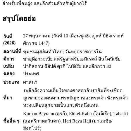
สำหรับเพื่อนฝูง และอีกส่วนสำหรับผู้ยากไร้
สรุปโดยย่อ
27 พฤษภาคม (วันที่ 10 เดือนซุลฮิจญะห์ ปีฮิจเราะห์
วันที่
(2026)
ศักราช 1447)
สถานที่ที่
ชุมชนมุสลิมทั่วโลก; วันหยุดราชการใน
มีการ
ซาอุดีอาระเบีย สหรัฐอาหรับเอมิเรตส์ อินโดนีเซีย
เฉลิม
ปากีสถาน อียิปต์ ตุรกี ไนจีเรีย และอีกกว่า 30
ฉลอง
ประเทศ
ประเภท
ศาสนา
ระลึกถึงความเต็มใจของศาสดาอิบราฮิมที่จะเชือด
ที่มา
ลูกชายของตนตามพระบัญชาของพระเจ้า ซึ่งพระเจ้า
ทรงเปลี่ยนลูกชายเป็นแกะตัวหนึ่งแทน
Kurban Bayramı (ตุรกี), Eid-el-Kabir (ไนจีเรีย), Tabaski
ชื่ออื่น ๆ
(แอฟริกาตะวันตก), Hari Raya Haji (มาเลเซีย/
สิงคโปร์)