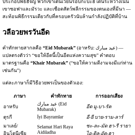
ประกอบพิธีฮัจญ์ พวกเขาเดินเวียนรอบกะบะฮ์ เดินระหว่างเนิน
เขาซอฟาและมัรวะ และเชือดสัตว์พลีกรรมของตนเองที่มีนา —
สะท้อนพิธีกรรมเดียวกับที่ครอบครัวนับล้านกำลังปฏิบัติที่บ้าน
วลีอวยพรวันอีด
คำทักทายสากลคือ
“Eid Mubarak”
(อาหรับ: عيد مبارك) —
แปลตรงตัวว่า “ขอให้อีดนี้เป็นอีดแห่งความสุข” คำตอบ
มาตรฐานคือ
“Khair Mubarak”
(“ขอให้ความดีงามจงมีแก่ท่าน
เช่นกัน”)
แต่ละภาษาก็มีวิธีอวยพรเป็นของตัวเอง:
ภาษา
คำทักทาย
การออกเสียง
عيد مبارك (Eid
อาหรับ
อีด มู-บา-รัค
Mubarak)
İyi Bayramlar
ตุรกี
อี-ยี บาย-ราม-ลาร์
มาเลย์/
ซะ-ละ-มัด ฮา-รี รายา
Selamat Hari Raya
Aidiladha
อินโดนีเซีย
ไอ-ดิล-อัด-ฮา