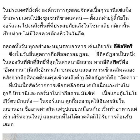
ในประเทศที่มั่งคั่ง องค์กรการกุศลจะจัดส่งเนื้อกุรบานีแช่แข็ง
ข้ามพรมแดนไปยังชุมชนที่ขาดแคลน — ตั้งแต่ค่ายผู้ลี้ภัยใน
จอร์แดน ไปจนถึงพื้นที่ที่ประสบภัยแล้งในโซมาเลีย กติกานั้น
เรียบง่าย: ไม่มีใครควรต้องหิวในวันอีด
ตลอดทั้งวัน ทุกอย่างจะหมุนรอบอาหาร เช่นเดียวกับ
อีดิลฟิตรี
— ซึ่งเป็นวันสิ้นสุดการถือศีลอดรอมฎอน — อีดิลอัฎฮาเป็นหนึ่ง
ในสองวันที่ศักดิ์สิทธิ์ที่สุดในศาสนาอิสลาม หากอีดิลฟิตรีคือ
“อีดหวาน” (นึกถึงอินทผลัม ขนมอบ และอาหารเช้าเฉลิมฉลอง
หลังจากถือศีลอดตั้งแต่รุ่งเช้าจนถึงค่ำ) อีดิลอัฎฮาก็คือ “อีดคาว”
— ที่เน้นเนื้อสัตว์จากการเชือดพลีกรรม เคบับเนื้อแกะย่างใน
ตุรกี บิรยานีและกอร์มาในปากีสถาน มันซัฟ — เนื้อแกะตุ๋นในโย
เกิร์ตหมักแห้ง — ในจอร์แดน คุกกี้มะอามูลไส้อินทผลัมใน
เลบานอน ชื่ออาจต่างกัน แต่รูปแบบเหมือนกัน: เริ่มทำอาหารแต่
เช้า เสิร์ฟจานใหญ่ และแขกที่ไม่ได้คาดคิดก็ได้รับการต้อนรับ
เสมอ