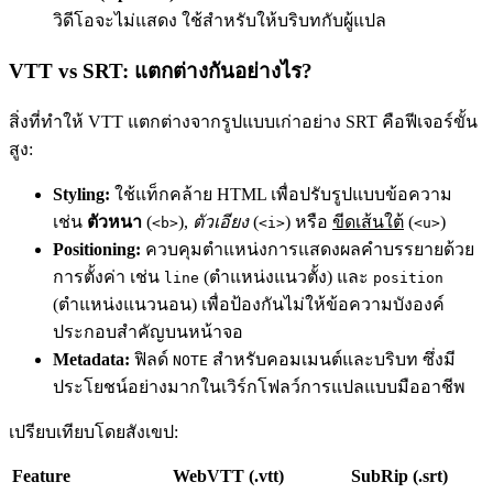
วิดีโอจะไม่แสดง ใช้สำหรับให้บริบทกับผู้แปล
VTT vs SRT: แตกต่างกันอย่างไร?
สิ่งที่ทำให้ VTT แตกต่างจากรูปแบบเก่าอย่าง SRT คือฟีเจอร์ขั้น
สูง:
Styling:
ใช้แท็กคล้าย HTML เพื่อปรับรูปแบบข้อความ
เช่น
ตัวหนา
(
),
ตัวเอียง
(
) หรือ
ขีดเส้นใต้
(
)
<b>
<i>
<u>
Positioning:
ควบคุมตำแหน่งการแสดงผลคำบรรยายด้วย
การตั้งค่า เช่น
(ตำแหน่งแนวตั้ง) และ
line
position
(ตำแหน่งแนวนอน) เพื่อป้องกันไม่ให้ข้อความบังองค์
ประกอบสำคัญบนหน้าจอ
Metadata:
ฟิลด์
สำหรับคอมเมนต์และบริบท ซึ่งมี
NOTE
ประโยชน์อย่างมากในเวิร์กโฟลว์การแปลแบบมืออาชีพ
เปรียบเทียบโดยสังเขป:
Feature
WebVTT (.vtt)
SubRip (.srt)