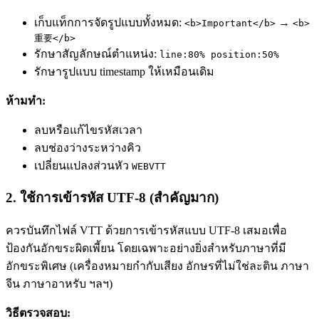
เก็บแท็กการจัดรูปแบบทั้งหมด:
→
<b>Important</b>
<b>
重要</b>
รักษาสัญลักษณ์ตำแหน่ง:
line:80% position:50%
รักษารูปแบบ timestamp ให้เหมือนเดิม
ห้ามทำ:
ลบหรือแก้ไขรหัสเวลา
ลบช่องว่างระหว่างคิว
เปลี่ยนแปลงส่วนหัว
WEBVTT
2. ใช้การเข้ารหัส UTF-8 (สำคัญมาก)
ควรบันทึกไฟล์ VTT ด้วยการเข้ารหัสแบบ UTF-8 เสมอเพื่อ
ป้องกันอักขระผิดเพี้ยน โดยเฉพาะอย่างยิ่งสำหรับภาษาที่มี
อักขระพิเศษ (เครื่องหมายกำกับเสียง อักษรที่ไม่ใช่ละติน ภาษา
จีน ภาษาอาหรับ ฯลฯ)
วิธีตรวจสอบ: