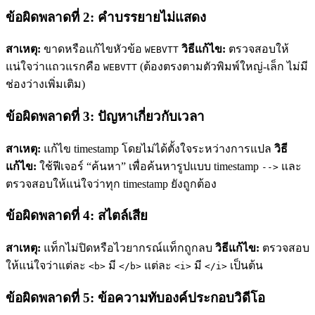
ข้อผิดพลาดที่ 2: คำบรรยายไม่แสดง
สาเหตุ:
ขาดหรือแก้ไขหัวข้อ
วิธีแก้ไข:
ตรวจสอบให้
WEBVTT
แน่ใจว่าแถวแรกคือ
(ต้องตรงตามตัวพิมพ์ใหญ่-เล็ก ไม่มี
WEBVTT
ช่องว่างเพิ่มเติม)
ข้อผิดพลาดที่ 3: ปัญหาเกี่ยวกับเวลา
สาเหตุ:
แก้ไข timestamp โดยไม่ได้ตั้งใจระหว่างการแปล
วิธี
แก้ไข:
ใช้ฟีเจอร์ “ค้นหา” เพื่อค้นหารูปแบบ timestamp
และ
-->
ตรวจสอบให้แน่ใจว่าทุก timestamp ยังถูกต้อง
ข้อผิดพลาดที่ 4: สไตล์เสีย
สาเหตุ:
แท็กไม่ปิดหรือไวยากรณ์แท็กถูกลบ
วิธีแก้ไข:
ตรวจสอบ
ให้แน่ใจว่าแต่ละ
มี
แต่ละ
มี
เป็นต้น
<b>
</b>
<i>
</i>
ข้อผิดพลาดที่ 5: ข้อความทับองค์ประกอบวิดีโอ