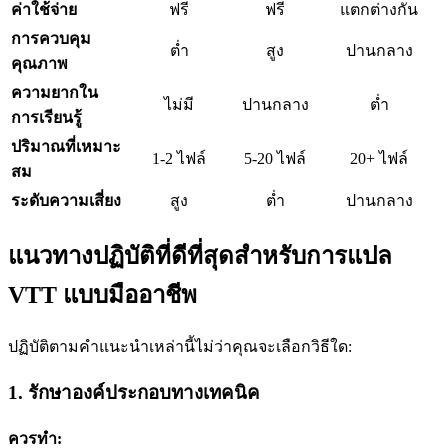
ค่าใช้จ่าย
ฟรี
ฟรี
แตกต่างกัน
การควบคุม
ต่ำ
สูง
ปานกลาง
คุณภาพ
ความยากใน
ไม่มี
ปานกลาง
ต่ำ
การเรียนรู้
ปริมาณที่เหมาะ
1-2 ไฟล์
5-20 ไฟล์
20+ ไฟล์
สม
ระดับความเสี่ยง
สูง
ต่ำ
ปานกลาง
แนวทางปฏิบัติที่ดีที่สุดสำหรับการแปล
VTT แบบมืออาชีพ
ปฏิบัติตามคำแนะนำเหล่านี้ไม่ว่าคุณจะเลือกวิธีใด:
1. รักษาองค์ประกอบทางเทคนิค
ควรทำ: