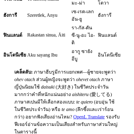
มะ-ม่า
โดวา
เซ-เรต-เลก
ฮังการี
Szeretlek, Anyu
ฮังการี
อัน-ยู
รา-กัส-ตัน
Rakastan sinua, Äiti
ฟินแลนด์
ซี-นู-อะ ไอ-
ฟินแลนด์
ติ
อากู ซายัง
อินโดนีเซีย
Aku sayang Ibu
อินโดนีเซีย
อีบู
เคล็ดลับ:
ภาษาฮีบรูมีการแยกเพศ—ผู้ชายจะพูดว่า
ohev otach
ส่วนผู้หญิงจะพูดว่า
ohevet otach
ภาษา
ญี่ปุ่นนิยมใช้
daisuki
(大好き) ในชีวิตประจำวัน
มากกว่าคำที่หนักแน่นอย่าง
aishiteru
(愛してる)
ภาษาสเปนมีให้เลือกสองแบบ:
te quiero
(อบอุ่น ใช้
ในชีวิตประจำวัน) หรือ
te amo
(ลึกซึ้งและเร่าร้อน
กว่า) อยากฟังเสียงอ่านไหม?
OpenL Translate
รองรับ
ฟีเจอร์อ่านข้อความเป็นเสียงสำหรับภาษาส่วนใหญ่
ในตารางนี้