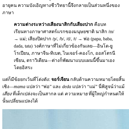
อายุคน ความบังเอิญทางชีววิทยานี้จึงกลายเป็นส่วนหนึ่งของ
ภาษา
ความต่างระหว่างเสียงนาสิกกับเสียงปาก
คือบท
เรียนทางภาษาศาสตร์แรกของมนุษยชาติ นาสิก /m/
→ แม่; เสียงปิดปาก /p/, /b/, /d/, /t/ → พ่อ (papa, baba,
dada, tata) วงศ์ภาษาที่ไม่เกี่ยวข้องกันเลย—อินโด-ยู
โรเปียน, ภาษาจีน-ทิเบต, ไนเจอร์-คองโก, ออสโตรนี
เซียน, ดราวิเดียน—ต่างก็พัฒนาแบบแผนนี้ขึ้นมาเอง
โดยอิสระ
แต่ก็มีข้อยกเว้นที่โด่งดัง:
จอร์เจียน
กลับด้านความหมายโดยสิ้น
เชิง—
mama
แปลว่า “พ่อ” และ
deda
แปลว่า “แม่” นี่พิสูจน์ว่าแม้
เสียง
ที่เด็กเปล่งจะเป็นสากล แต่
ความหมาย
ที่ผู้ใหญ่กำหนดให้
นั้นเปลี่ยนแปลงได้