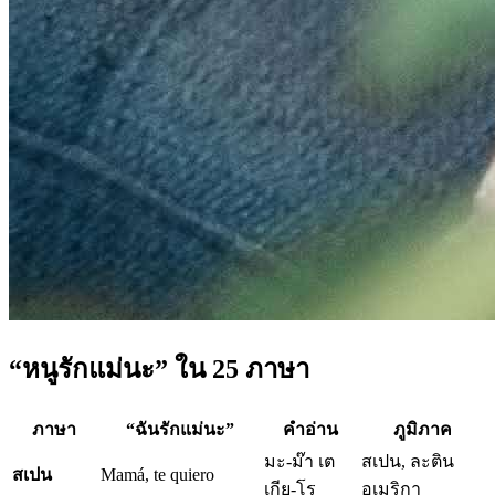
“หนูรักแม่นะ” ใน 25 ภาษา
ภาษา
“ฉันรักแม่นะ”
คำอ่าน
ภูมิภาค
มะ-ม๊า เต
สเปน, ละติน
สเปน
Mamá, te quiero
เกีย-โร
อเมริกา