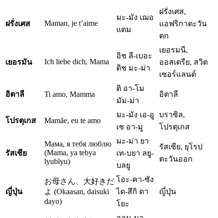
ฝรั่งเศส,
มะ-มัง เฌอ
Maman, je t’aime
ฝรั่งเศส
แอฟริกาตะวัน
แตม
ตก
เยอรมนี,
อิช ลี-เบอะ
Ich liebe dich, Mama
เยอรมัน
ออสเตรีย, สวิต
ดิช มะ-ม่า
เซอร์แลนด์
ติ อา-โม
อิตาลี
Ti amo, Mamma
อิตาลี
มัม-ม่า
มะ-มัง เอ-อู
บราซิล,
โปรตุเกส
Mamãe, eu te amo
เช อา-มู
โปรตุเกส
มะ-ม่า ยา
Мама, я тебя люблю
รัสเซีย, ยุโรป
(Mama, ya tebya
รัสเซีย
เท-บยา ลยู-
ตะวันออก
lyublyu)
บลยู
โอะ-คา-ซัง
お母さん、大好きだ
ญี่ปุ่น
よ (Okaasan, daisuki
ได-สึกิ ดา
ญี่ปุ่น
dayo)
โยะ
ออม-มา