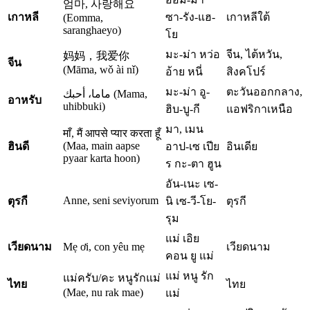
엄마, 사랑해요
เกาหลี
ซา-รัง-แฮ-
เกาหลีใต้
(Eomma,
saranghaeyo)
โย
มะ-ม่า หว่อ
จีน, ไต้หวัน,
妈妈，我爱你
จีน
(Māma, wǒ ài nǐ)
อ้าย หนี่
สิงคโปร์
มะ-ม่า อู-
ตะวันออกกลาง,
ماما، أحبك (Mama,
อาหรับ
uhibbuki)
ฮิบ-บู-กี
แอฟริกาเหนือ
มา, เมน
माँ, मैं आपसे प्यार करता हूँ
(Maa, main aapse
ฮินดี
อาป-เซ เปีย
อินเดีย
pyaar karta hoon)
ร กะ-ตา ฮูน
อัน-เนะ เซ-
Anne, seni seviyorum
ตุรกี
นิ เซ-วี-โย-
ตุรกี
รุม
แม่ เอิย
เวียดนาม
Mẹ ơi, con yêu mẹ
เวียดนาม
คอน ยู แม่
แม่ หนู รัก
แม่ครับ/คะ หนูรักแม่
ไทย
ไทย
(Mae, nu rak mae)
แม่