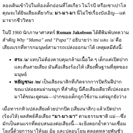
ลองเดินเข้าไปในห้องเด็กอ่อนที่โตเกียว ไนโรบี หรือเซาเปาโล
คุณจะได้ยินเสียงเดียวกัน:
มา-มา-มา
นี่ไม่ใช่เรื่องบังเอิญ—แต่
มาจากชีววิทยา
ในปี 1960 นักภาษาศาสตร์
Roman Jakobson
ได้ตีพิมพ์บทความ
สำคัญ
Why “Mama” and “Papa”?
อธิบายว่า /m/ และ /a/ คือ
เสียงแรกที่ทารกมนุษย์สามารถเปล่งออกมาได้ เหตุผลมีดังนี้:
สระ /a/
แทบไม่ต้องควบคุมกล้ามเนื้อใด ๆ เด็กแค่เปิดปาก
และสั่นสายเสียง มันคือเสียงร้องไห้ เสียงพื้นฐานที่สุดของ
มนุษย์
พยัญชนะ /m/
เป็นเสียงนาสิกที่เกิดจากการปิดริมฝีปาก
ขณะปล่อยลมผ่านจมูก ที่สำคัญ นี่คือเสียงเดียวที่เปล่งออก
มาได้ขณะดูดนม—ปากของเด็กถูกใช้งาน แต่จมูกยังว่าง
เมื่อทารกหิวเปล่งเสียงด้วยปากปิด (เสียงนาสิก) แล้วเปิดปาก
(ร้องไห้) ผลลัพธ์คือเสียง
“มา-มา-มา”
ตามธรรมชาติ แม่—ซึ่ง
มักเป็นคนแรกที่ตอบสนองต่อเสียงนี้—จะยิ่งตอกย้ำความเชื่อม
โยงนี้ด้วยการมาให้นม อุ้ม และปลอบโยน ตลอดหลายพันชั่ว