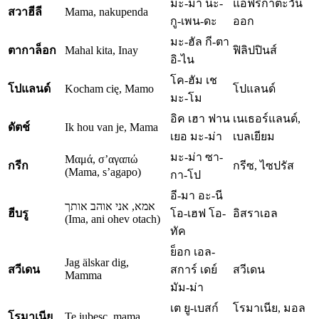
มะ-ม่า นะ-
แอฟริกาตะวัน
สวาฮีลี
Mama, nakupenda
กู-เพน-ดะ
ออก
มะ-ฮัล กี-ตา
ตากาล็อก
Mahal kita, Inay
ฟิลิปปินส์
อิ-ไน
โค-ฮัม เช
โปแลนด์
Kocham cię, Mamo
โปแลนด์
มะ-โม
อิค เฮา ฟาน
เนเธอร์แลนด์,
ดัตช์
Ik hou van je, Mama
เยอ มะ-ม่า
เบลเยียม
มะ-ม่า ซา-
Μαμά, σ’αγαπώ
กรีก
กรีซ, ไซปรัส
(Mama, s’agapo)
กา-โป
อี-มา อะ-นี
אמא, אני אוהב אותך
ฮีบรู
โอ-เฮฟ โอ-
อิสราเอล
(Ima, ani ohev otach)
ทัค
ย็อก เอล-
Jag älskar dig,
สวีเดน
สการ์ เดย์
สวีเดน
Mamma
มัม-ม่า
เต ยู-เบสก์
โรมาเนีย, มอล
โรมาเนีย
Te iubesc, mama