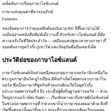
เคล็ดลับการเรียนภาษาไอซ์แลนด์
ภาษาแห่งคุณค่าที่ควรอนุรักษ์
Footnotes
ลองจินตนาการว่าคุณหยิบต้นฉบับอายุ 800 ปีขึ้นมาอ่านได้
เหมือนอ่านหนังสือพิมพ์เมื่อวานนี้ สำหรับชาวไอซ์แลนด์ นี่คือ
ความจริงในชีวิตประจำวัน — เสมือนแคปซูลเวลาทางภาษา ที่
รอดพ้นจากยุคไวกิ้ง ภูเขาไฟ และปัจจุบันคืออินเทอร์เน็ต
ประวัติย่อของภาษาไอซ์แลนด์
ภาษาไอซ์แลนด์เป็นส่วนหนึ่งของกลุ่มภาษาเจอร์มานิกเหนือใน
ตระกูลภาษาอินโด-ยูโรเปียน มีต้นกำเนิดโดยตรงจากภาษาโน
นอร์ส ซึ่งเป็นภาษาที่พูดกันทั่วสแกนดิเนเวียในยุคไวกิ้ง
(ประมาณศตวรรษที่ 8 ถึง 14) เมื่อผู้ตั้งถิ่นฐานชาวนอร์ส — ส่วน
ใหญ่จากนอร์เวย์ตะวันตก — เริ่มเดินทางมาถึงชายฝั่งไอซ์แลนด์
ในช่วงปลายศตวรรษที่ 9 พวกเขาก็นำภาษาของตนมาด้วย สิ่งที่
เกิดขึ้นต่อมานั้นน่าทึ่งมาก: ขณะที่ภาษาสแกนดิเนเวียบนแผ่น