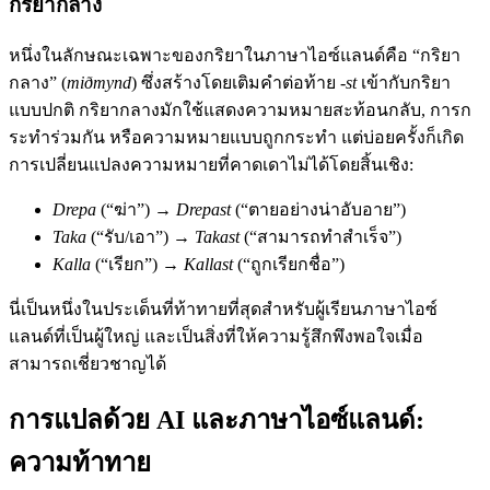
กริยากลาง
หนึ่งในลักษณะเฉพาะของกริยาในภาษาไอซ์แลนด์คือ “กริยา
กลาง” (
miðmynd
) ซึ่งสร้างโดยเติมคำต่อท้าย
-st
เข้ากับกริยา
แบบปกติ กริยากลางมักใช้แสดงความหมายสะท้อนกลับ, การก
ระทำร่วมกัน หรือความหมายแบบถูกกระทำ แต่บ่อยครั้งก็เกิด
การเปลี่ยนแปลงความหมายที่คาดเดาไม่ได้โดยสิ้นเชิง:
Drepa
(“ฆ่า”) →
Drepast
(“ตายอย่างน่าอับอาย”)
Taka
(“รับ/เอา”) →
Takast
(“สามารถทำสำเร็จ”)
Kalla
(“เรียก”) →
Kallast
(“ถูกเรียกชื่อ”)
นี่เป็นหนึ่งในประเด็นที่ท้าทายที่สุดสำหรับผู้เรียนภาษาไอซ์
แลนด์ที่เป็นผู้ใหญ่ และเป็นสิ่งที่ให้ความรู้สึกพึงพอใจเมื่อ
สามารถเชี่ยวชาญได้
การแปลด้วย AI และภาษาไอซ์แลนด์:
ความท้าทาย