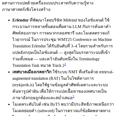
ผสานการแปลด้วยเครื่องแบบประสาทกับความรู้ทาง
ภาษาศาสตร์เชิงโครงสร้าง:
Erlendur
ที่พัฒนาโดยบริษัท Miðeind ของไอซ์แลนด์ ใช้
กระบวนการหลายขั้นตอนที่ผสาน LLM กับการค้นหาคำ
ศัพท์สองภาษา การผนวกกลอสซารี และโมเดลตรวจแก้
ไวยากรณ์ ในการประชุม WMT25 Conference on Machine
Translation Erlendur ได้รับอันดับที่ 3–4 โดยรวมสำหรับการ
แปลอังกฤษเป็นไอซ์แลนด์ — สูงสุดในบรรดาระบบที่เข้า
ร่วมทั้งหมด — และคว้าอันดับหนึ่งใน Terminology
1
Translation Task หมวด Track 2
เทศบาลเมืองเรคยาวิก
ใช้ระบบ NMT ที่เสริมด้วย retrieval-
augmented translation (RAT) ในเว็บไซต์ทางการ
(reykjavik.is) โดยใช้ฐานข้อมูลคำศัพท์เฉพาะและระบบ
ค้นหารูปคำผัน เพื่อให้การแปลเนื้อหาของเทศบาลเป็น
2
ภาษาอังกฤษถูกต้องและสม่ำเสมอ
โมเดลระดับไบต์ เช่น ByT5 พบว่ามีประสิทธิภาพเหนือกว่า
โมเดลย่อยคำ (subword) ในการตรวจแก้ข้อผิดพลาดทาง