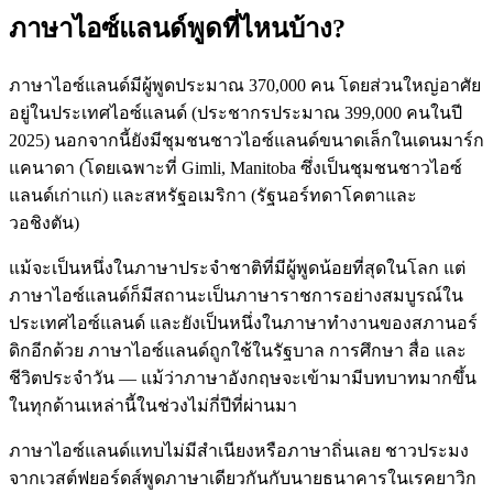
ภาษาไอซ์แลนด์พูดที่ไหนบ้าง?
ภาษาไอซ์แลนด์มีผู้พูดประมาณ 370,000 คน โดยส่วนใหญ่อาศัย
อยู่ในประเทศไอซ์แลนด์ (ประชากรประมาณ 399,000 คนในปี
2025) นอกจากนี้ยังมีชุมชนชาวไอซ์แลนด์ขนาดเล็กในเดนมาร์ก
แคนาดา (โดยเฉพาะที่ Gimli, Manitoba ซึ่งเป็นชุมชนชาวไอซ์
แลนด์เก่าแก่) และสหรัฐอเมริกา (รัฐนอร์ทดาโคตาและ
วอชิงตัน)
แม้จะเป็นหนึ่งในภาษาประจำชาติที่มีผู้พูดน้อยที่สุดในโลก แต่
ภาษาไอซ์แลนด์ก็มีสถานะเป็นภาษาราชการอย่างสมบูรณ์ใน
ประเทศไอซ์แลนด์ และยังเป็นหนึ่งในภาษาทำงานของสภานอร์
ดิกอีกด้วย ภาษาไอซ์แลนด์ถูกใช้ในรัฐบาล การศึกษา สื่อ และ
ชีวิตประจำวัน — แม้ว่าภาษาอังกฤษจะเข้ามามีบทบาทมากขึ้น
ในทุกด้านเหล่านี้ในช่วงไม่กี่ปีที่ผ่านมา
ภาษาไอซ์แลนด์แทบไม่มีสำเนียงหรือภาษาถิ่นเลย ชาวประมง
จากเวสต์ฟยอร์ดส์พูดภาษาเดียวกันกับนายธนาคารในเรคยาวิก