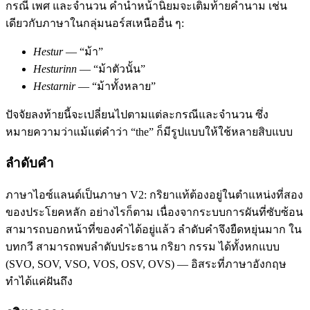
กรณี เพศ และจำนวน คำนำหน้านิยมจะเติมท้ายคำนาม เช่น
เดียวกับภาษาในกลุ่มนอร์สเหนืออื่น ๆ:
Hestur
— “ม้า”
Hesturinn
— “ม้าตัวนั้น”
Hestarnir
— “ม้าทั้งหลาย”
ปัจจัยลงท้ายนี้จะเปลี่ยนไปตามแต่ละกรณีและจำนวน ซึ่ง
หมายความว่าแม้แต่คำว่า “the” ก็มีรูปแบบให้ใช้หลายสิบแบบ
ลำดับคำ
ภาษาไอซ์แลนด์เป็นภาษา V2: กริยาแท้ต้องอยู่ในตำแหน่งที่สอง
ของประโยคหลัก อย่างไรก็ตาม เนื่องจากระบบการผันที่ซับซ้อน
สามารถบอกหน้าที่ของคำได้อยู่แล้ว ลำดับคำจึงยืดหยุ่นมาก ใน
บทกวี สามารถพบลำดับประธาน กริยา กรรม ได้ทั้งหกแบบ
(SVO, SOV, VSO, VOS, OSV, OVS) — อิสระที่ภาษาอังกฤษ
ทำได้แค่ฝันถึง