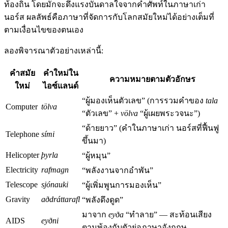
ท้องถิ่น โดยมักจะดึงแรงบันดาลใจจากคำศัพท์ในภาษาเก่า
นอร์ส ผลลัพธ์คือภาษาที่จัดการกับโลกสมัยใหม่ได้อย่างเต็มที่
ตามเงื่อนไขของตนเอง
ลองพิจารณาตัวอย่างเหล่านี้:
คำสมัย
คำใหม่ใน
ความหมายตามตัวอักษร
ใหม่
ไอซ์แลนด์
“ผู้มองเห็นตัวเลข” (การรวมคำของ
tala
Computer
tölva
“ตัวเลข” +
völva
“ผู้เผยพระวจนะ”)
“ด้ายยาว” (คำในภาษาเก่า นอร์สที่ฟื้นฟู
Telephone
sími
ขึ้นมา)
Helicopter
þyrla
“ผู้หมุน”
Electricity
rafmagn
“พลังงานจากอำพัน”
Telescope
sjónauki
“ผู้เพิ่มพูนการมองเห็น”
Gravity
aðdráttarafl
“พลังดึงดูด”
มาจาก
eyða
“ทำลาย” — สะท้อนเสียง
AIDS
eyðni
ตามพ้องกับตัวย่อภาษาอังกฤษ