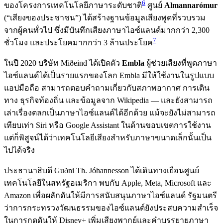
6
ของโครงการเทคโนโลยีภาษาระดับชาติ
ศูนย์
Almannarómur
(“เสียงของประชาชน”) ได้สร้างฐานข้อมูลเสียงพูดที่รวบรวม
จากผู้คนทั่วไป ซึ่งมีบันทึกเสียงภาษาไอซ์แลนด์มากกว่า 2,300
7
ชั่วโมง และประโยคมากกว่า 3 ล้านประโยค
ในปี 2020 บริษัท Miðeind ได้เปิดตัว
Embla
ผู้ช่วยเสียงที่พูดภาษา
ไอซ์แลนด์ได้เป็นรายแรกของโลก Embla มีให้ใช้งานในรูปแบบ
แอปมือถือ สามารถตอบคำถามเกี่ยวกับสภาพอากาศ การเดิน
ทาง ธุรกิจท้องถิ่น และข้อมูลจาก Wikipedia — และยังสามารถ
เล่าเรื่องตลกเป็นภาษาไอซ์แลนด์ได้อีกด้วย แม้จะยังไม่สามารถ
เทียบเท่า Siri หรือ Google Assistant ในด้านขอบเขตการใช้งาน
แต่ก็พิสูจน์ได้ว่าเทคโนโลยีเสียงสำหรับภาษาขนาดเล็กนั้นเป็น
ไปได้จริง
ประธานาธิบดี Guðni Th. Jóhannesson ได้เดินทางเยือนศูนย์
เทคโนโลยีในสหรัฐอเมริกา พบกับ Apple, Meta, Microsoft และ
Amazon เพื่อผลักดันให้มีการสนับสนุนภาษาไอซ์แลนด์ รัฐมนตรี
ว่าการกระทรวงวัฒนธรรมของไอซ์แลนด์ยังประสบความสำเร็จ
ในการกดดันให้ Disney+ เพิ่มเสียงพากย์และคำบรรยายภาษา