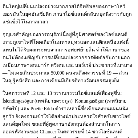
ดินใหญ่เปลี่ยนแปลงอย่างมากภายใต้อิทธิพลของภาษาโลว์
เยอรมันในยุคฮันเซียติก ภาษาไอซ์แลนด์กลับหยุดนิ่งราวกับถูก
แช่แข็งไว้ในกาลเวลา
กุญแจสำคัญของการอนุรักษ์นี้อยู่ที่ภูมิศาสตร์ของไอซ์แลนด์
เกาะภูเขาไฟที่โดดเดี่ยวในมหาสมุทรแอตแลนติกเหนือแห่งนี้
แทบไม่ได้รับผลกระทบจากการอพยพย้ายถิ่น ทำให้ภาษาของ
ตนไม่ต้องเผชิญกับการเปลี่ยนแปลงจากการติดต่อกับภายนอก
เหมือนภาษาเดนมาร์ก สวีเดน และนอร์เวย์ ประชากรที่เบาบาง
— ไม่เคยเกินประมาณ 50,000 คนจนถึงศตวรรษที่ 19 — ส่วน
ใหญ่รู้หนังสือ และการเขียนมีเกียรติทางวัฒนธรรมสูงยิ่ง
ในศตวรรษที่ 12 และ 13 วรรณกรรมไอซ์แลนด์เฟื่องฟูขึ้น:
Íslendingasögur (เทพนิยายตระกูล), Konungasögur (เทพนิยาย
กษัตริย์) และ Poetic Edda ตำราเหล่านี้ซึ่งเขียนลงบนแผ่นหนัง
ลูกวัว ยังคงอ่านเข้าใจได้อย่างน่าประหลาดใจสำหรับชาวไอซ์
แลนด์ยุคใหม่ ขณะที่ผู้พูดภาษาอังกฤษต้องลำบากในการ
ถอดรหัสงานของ Chaucer ในศตวรรษที่ 14 ชาวไอซ์แลนด์