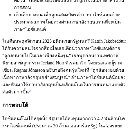
ต่อไป” ในห้องเรียนไอซ์แลนด์ แต่ถูกใช้เป็นภาษาสำหรับ
การสอน
เด็กเล็กบางคน เมื่อถูกแสดงบัตรคำภาษาไอซ์แลนด์ จะ
ประมวลผลภาพโดยตรงผ่านภาษาอังกฤษแทนที่จะเป็น
ภาษาไอซ์แลนด์
ในเดือนพฤศจิกายน 2025 อดีตนายกรัฐมนตรี Katrín Jakobsdóttir
ได้รับความสนใจจากสื่อเมื่อเธอเตือนว่าภาษาไอซ์แลนด์อาจ
“ถูกลบหายไปในเวลาเพียงหนึ่งรุ่น” เธอพูดก่อนงานเทศกาล
นิยายอาชญากรรม Iceland Noir ที่เรคยาวิก โดยเธอและผู้ร่วม
เขียน Ragnar Jónasson อธิบายถึงคนรุ่นใหม่ที่ “ถูกล้อมรอบด้วย
เนื้อหาภาษาอังกฤษอย่างสมบูรณ์” อ่านภาษาไอซ์แลนด์น้อยลง
และหันมาใช้ภาษาอังกฤษเป็นหลักแม้แต่ในการสนทนาแบบตัว
5
ต่อตัวมากขึ้น
การตอบโต้
ไอซ์แลนด์ไม่ได้หยุดนิ่ง รัฐบาลได้ลงทุนมากกว่า 4.2 พันล้านโค
รนาไอซ์แลนด์ (ประมาณ 30 ล้านดอลลาร์สหรัฐ) ในสองระยะ