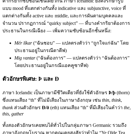
คำกริยาก็ซับซ้อนเช่นเดียวกัน ภาษา Icelandic ยังคงรักษารูป
แบบ mood ที่แตกต่างกันทั้ง indicative และ subjunctive, voice ที่
แตกต่างกันทั้ง active และ middle, และการผันตามบุคคลและ
จำนวน ปรากฏการณ์ “quirky subject” — ที่บางคำกริยาต้องการ
ประธานในกรณีเฉียง — เพิ่มความซับซ้อนอีกชั้นหนึ่ง:
Mér líkar
(“ฉันชอบ” — แปลตรงตัวว่า “ถูกใจแก่ฉัน” โดย
ประธานอยู่ในกรณีดาตีฟ)
Mig vantar
(“ฉันต้องการ” — แปลตรงตัวว่า “ฉันต้องการ”
โดยประธานอยู่ในกรณีแอคคูซาทีฟ)
ตัวอักษรพิเศษ: Þ และ Ð
ภาษา Icelandic เป็นภาษามีชีวิตเดียวที่ยังใช้ตัวอักษร
Þ/þ
(thorn)
ซึ่งแทนเสียง “th” ที่ไม่มีเสียงในภาษาอังกฤษ เช่น
thin
,
think
,
thank
ส่วนตัวอักษร
Ð/ð
(eth) แทนเสียง “th” ที่มีเสียงในคำว่า
the
,
this
,
gather
ทั้งสองตัวอักษรเคยพบได้ทั่วไปในกลุ่มภาษา Germanic รวมถึง
ภาษาอังกฤษโบราณ หากคุณเคยสงสัยว่าทำไม “Ye Olde Tea