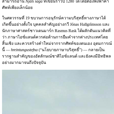
สามารถอ่าน
Njáls saga
ที่เขียนราวปี 1280 ได้โดยต้องพึ่งพาคำ
ศัพท์เพียงเล็กน้อย
ในศตวรรษที่ 19 ขบวนการอนุรักษ์ความบริสุทธิ์ทางภาษาได้
เกิดขึ้นอย่างตั้งใจ บุคคลสำคัญอย่างกวี Jónas Hallgrímsson และ
นักภาษาศาสตร์ชาวเดนมาร์ก Rasmus Rask ได้ผลักดันแนวคิดที่
ว่า ภาษาไอซ์แลนด์ควรต่อต้านการยืมคำจากต่างประเทศโดย
สิ้นเชิง และควรสร้างคำใหม่จากรากศัพท์ของตนเอง อุดมการณ์
นี้ —
hreintungustefna
(“นโยบายภาษาบริสุทธิ์”) — กลายเป็น
รากฐานสำคัญของอัตลักษณ์ชาติไอซ์แลนด์ และยังคงมีอิทธิพล
อย่างมากมาจนถึงปัจจุบัน