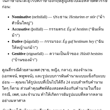
ในภาษาอินโด-ยุโรปที่ภาษาอังกฤษสูญเสียไปเมื่อหลายศตวรรษ
ก่อน:
Nominative
(nefnifall) — ประธาน:
Hesturinn er stór
(“ม้า
ตัวนั้นใหญ่”)
Accusative
(þolfall) — กรรมตรง:
Ég sé hestinn
(“ฉันเห็น
ม้า”)
Dative
(þágufall) — กรรมรอง:
Ég gaf hestinum hey
(“ฉัน
ให้หญ้าแก่ม้า”)
Genitive
(eignarfall) — ความเป็นเจ้าของ:
Húsið hestsins
(“บ้านของม้า”)
คูณสี่กรณีด้วยสามเพศ (ชาย, หญิง, กลาง), สองจำนวน
(เอกพจน์, พหูพจน์), และรูปแบบการผันคำนามแบบแข็งกับแบบ
อ่อน — คุณจะได้รูปแบบที่เป็นไปได้ถึง 24 แบบสำหรับคำนาม
ใดๆ ก็ตาม ส่วนคำคุณศัพท์ต้องสอดคล้องกับคำนามในเรื่อง
กรณี, เพศ, และจำนวน ทำให้เกิดการผันรูปแบบที่หลากหลาย
อย่างมหาศาล