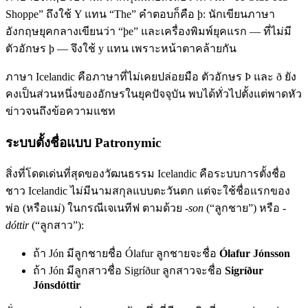
Shoppe” ถึงใช้ Y แทน “The” คำตอบก็คือ þ: นักเขียนภาษา
อังกฤษยุคกลางเขียนว่า “þe” และเครื่องพิมพ์ยุคแรก — ที่ไม่มี
ตัวอักษร þ — จึงใช้ y แทน เพราะหน้าตาคล้ายกัน
ภาษา Icelandic คือภาษาที่ไม่เคยปล่อยมือ ตัวอักษร Þ และ ð ยัง
คงเป็นส่วนหนึ่งของอักษรในยุคปัจจุบัน พบได้ทั่วไปตั้งแต่พาดหัว
ข่าวจนถึงข้อความแชท
ระบบตั้งชื่อแบบ Patronymic
สิ่งที่โดดเด่นที่สุดของวัฒนธรรม Icelandic คือระบบการตั้งชื่อ
ชาว Icelandic ไม่มีนามสกุลแบบตะวันตก แต่จะใช้ชื่อแรกของ
พ่อ (หรือแม่) ในกรณีเจเนทีฟ ตามด้วย
-son
(“ลูกชาย”) หรือ
-
dóttir
(“ลูกสาว”):
ถ้า Jón มีลูกชายชื่อ Ólafur ลูกชายจะชื่อ
Ólafur Jónsson
ถ้า Jón มีลูกสาวชื่อ Sigríður ลูกสาวจะชื่อ
Sigríður
Jónsdóttir