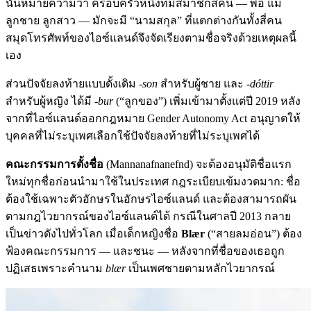
นั่นหมายความว่า ครอบครัวหนึ่งที่มีสมาชิกสี่คน — พ่อ แม่
ลูกชาย ลูกสาว — มักจะมี “นามสกุล” ที่แตกต่างกันทั้งสี่คน
สมุดโทรศัพท์ของไอซ์แลนด์จึงจัดเรียงตามชื่อจริงด้วยเหตุผลนี้
เอง
ส่วนปัจจัยลงท้ายแบบดั้งเดิม
-son
สำหรับผู้ชาย และ
-dóttir
สำหรับผู้หญิง ได้มี
-bur
(“ลูกของ”) เพิ่มเข้ามาตั้งแต่ปี 2019 หลัง
จากที่ไอซ์แลนด์ออกกฎหมาย Gender Autonomy Act อนุญาตให้
บุคคลที่ไม่ระบุเพศเลือกใช้ปัจจัยลงท้ายที่ไม่ระบุเพศได้
คณะกรรมการตั้งชื่อ
(Mannanafnanefnd) จะต้องอนุมัติชื่อแรก
ใหม่ทุกชื่อก่อนนำมาใช้ในประเทศ กฎระเบียบเข้มงวดมาก: ชื่อ
ต้องใช้เฉพาะตัวอักษรในอักษรไอซ์แลนด์ และต้องสามารถผัน
ตามกฎไวยากรณ์ของไอซ์แลนด์ได้ กรณีในศาลปี 2013 กลาย
เป็นข่าวดังไปทั่วโลก เมื่อเด็กหญิงชื่อ
Blær
(“สายลมอ่อน”) ต้อง
ฟ้องคณะกรรมการ — และชนะ — หลังจากที่ชื่อของเธอถูก
ปฏิเสธเพราะคำนาม
blær
เป็นเพศชายตามหลักไวยากรณ์