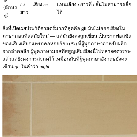
ie
/iː/ — เสียง
ee
แทนเสียง
ī
ยาวที่
i
สั้นไม่สามารถสื่อ
(อักษร
ยาว
ได้
คู่)
สิ่งที่เปิดเผยประวัติศาสตร์มากที่สุดคือ
għ
มันไม่ออกเสียงใน
ภาษามอลทีสสมัยใหม่ — แต่มันยังคงถูกเขียน เป็นซากฟอสซิล
ของเสียงเสียดแทรกคอหอยก้อง (/ʕ/) ที่ผู้พูดภาษาอาหรับผลิต
จากลำคอลึก ผู้พูดภาษามอลทีสสูญเสียเสียงนี้ไปหลายศตวรรษ
แล้วแต่ยังคงการสะกดไว้ เหมือนกับที่ผู้พูดภาษาอังกฤษยังคง
เขียน
gh
ในคำว่า
night