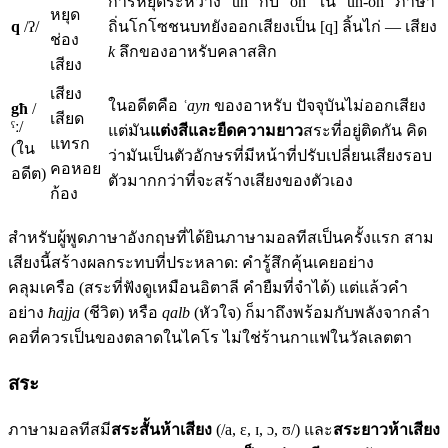
การหยุดระหว่าง “uh” กับ “oh” ใน “uh-oh” ภาษา
หยุด
q
/ʔ/
ถิ่นโกโซชนบทยังออกเสียงเป็น [q] ลิ้นไก่ — เสียง
ช่อง
k
ลึกของอาหรับคลาสสิก
เสียง
เสียง
ในอดีตคือ
ʿayn
ของอาหรับ ปัจจุบันไม่ออกเสียง
għ
/
เสียด
ˤː/
แต่มัน
แต่งสีและยืดความยาว
สระที่อยู่ติดกัน คิด
แทรก
(ใน
ว่ามันเป็นตัวอักษรที่มีหน้าที่ปรับเปลี่ยนเสียงรอบ
คอหอย
อดีต)
ตัวมากกว่าที่จะสร้างเสียงของตัวเอง
ก้อง
สำหรับผู้พูดภาษาอังกฤษที่ได้ยินภาษามอลทีสเป็นครั้งแรก สาม
เสียงนี้สร้างผลกระทบที่ประหลาด: คำรู้สึกคุ้นเคยอย่าง
คลุมเครือ (สระที่ฟังดูเหมือนอิตาลี คำยืมที่จำได้) แต่แล้วคำ
อย่าง
ħajja
(ชีวิต) หรือ
qalb
(หัวใจ) ก็มาถึงพร้อมกับพลังจากลำ
คอที่ควรเป็นของตลาดในไคโร ไม่ใช่ร้านกาแฟในวัลเลตตา
สระ
ภาษามอลทีสมี
สระสั้นห้าเสียง
(/a, ɛ, ɪ, ɔ, ʊ/) และ
สระยาวห้าเสียง