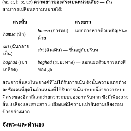
(/aː, ɛː, iː, ɔː, uː/)
ความยาวของสระเป็นหน่วยเสียง
— มัน
สามารถเปลี่ยนความหมายได้:
สระสั้น
สระยาว
ħamsa
(การตบ) — แยกต่างหากด้วยพยัญชนะ
hamsa
(ห้า)
ด้วย
sirt
(ฉันกลาย
sirt
(ฉันเดิน) — ขึ้นอยู่กับบริบท
เป็น)
bagħad
(เขา
bagħad
(ระยะทาง) — แยกแยะด้วยการแต่งสี
เกลียด)
ของ għ
สระยาวสั้นลงในพยางค์ที่ไม่ได้รับการเน้น ดังนั้นความแตกต่าง
จะชัดเจนที่สุดในตำแหน่งที่ได้รับการเน้น ระบบนี้ง่ายกว่าระบบ
7 สระของอิตาลีและง่ายกว่าระบบของอาหรับมาก ซึ่งมีเพียงสระ
สั้น 3 เสียงและสระยาว 3 เสียงแต่มีความแปรผันตามเสียงรอบ
ข้างอย่างมาก
จังหวะและทำนอง