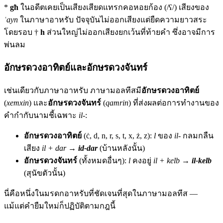
*
għ
ในอดีตเคยเป็นเสียงเสียดแทรกคอหอยก้อง (/ʕ/) เสียงของ
ʿayn
ในภาษาอาหรับ ปัจจุบันไม่ออกเสียงแต่ยืดความยาวสระ
โดยรอบ †
h
ส่วนใหญ่ไม่ออกเสียงยกเว้นที่ท้ายคำ ซึ่งอาจมีการ
พ่นลม
อักษรดวงอาทิตย์และอักษรดวงจันทร์
เช่นเดียวกับภาษาอาหรับ ภาษามอลทีสมี
อักษรดวงอาทิตย์
(
xemxin
) และ
อักษรดวงจันทร์
(
qamrin
) ที่ส่งผลต่อการทำงานของ
คำกำกับนามชี้เฉพาะ
il-
:
อักษรดวงอาทิตย์
(ċ, d, n, r, s, t, x, ż, z):
l
ของ
il-
กลมกลืน
เสียง
il + dar
→
id-dar
(บ้านหลังนั้น)
อักษรดวงจันทร์
(ทั้งหมดอื่นๆ):
l
คงอยู่
il + kelb
→
il-kelb
(สุนัขตัวนั้น)
นี่คือหนึ่งในมรดกอาหรับที่ชัดเจนที่สุดในภาษามอลทีส —
แม้แต่คำยืมใหม่ก็ปฏิบัติตามกฎนี้