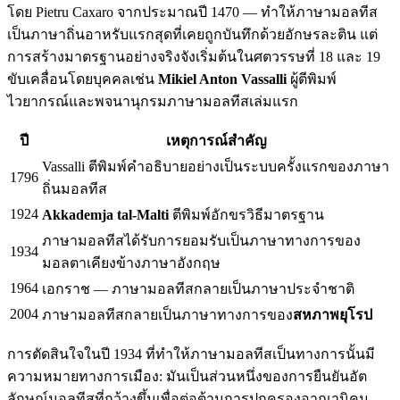
โดย Pietru Caxaro จากประมาณปี 1470 — ทำให้ภาษามอลทีส
เป็นภาษาถิ่นอาหรับแรกสุดที่เคยถูกบันทึกด้วยอักษรละติน แต่
การสร้างมาตรฐานอย่างจริงจังเริ่มต้นในศตวรรษที่ 18 และ 19
ขับเคลื่อนโดยบุคคลเช่น
Mikiel Anton Vassalli
ผู้ตีพิมพ์
ไวยากรณ์และพจนานุกรมภาษามอลทีสเล่มแรก
ปี
เหตุการณ์สำคัญ
Vassalli ตีพิมพ์คำอธิบายอย่างเป็นระบบครั้งแรกของภาษา
1796
ถิ่นมอลทีส
1924
Akkademja tal-Malti
ตีพิมพ์อักขรวิธีมาตรฐาน
ภาษามอลทีสได้รับการยอมรับเป็นภาษาทางการของ
1934
มอลตาเคียงข้างภาษาอังกฤษ
1964
เอกราช — ภาษามอลทีสกลายเป็นภาษาประจำชาติ
2004
ภาษามอลทีสกลายเป็นภาษาทางการของ
สหภาพยุโรป
การตัดสินใจในปี 1934 ที่ทำให้ภาษามอลทีสเป็นทางการนั้นมี
ความหมายทางการเมือง: มันเป็นส่วนหนึ่งของการยืนยันอัต
ลักษณ์มอลทีสที่กว้างขึ้นเพื่อต่อต้านการปกครองอาณานิคม