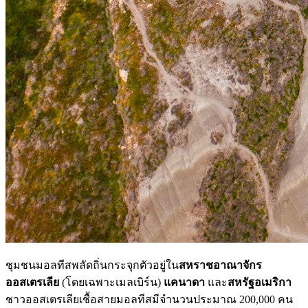
ชุมชนมอลทีสพลัดถิ่นกระจุกตัวอยู่ใน
สหราชอาณาจักร
ออสเตรเลีย
(โดยเฉพาะเมลเบิร์น)
แคนาดา
และ
สหรัฐอเมริกา
ชาวออสเตรเลียเชื้อสายมอลทีสมีจำนวนประมาณ 200,000 คน