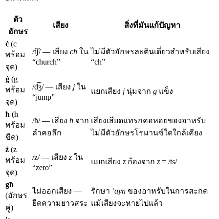
ตัว
เสียง
สิ่งที่มันแก้ปัญหา
อักษร
ċ
(c
/t͡ʃ/ — เสียง
ch
ใน
ไม่มีตัวอักษรละตินเดี่ยวสำหรับเสียง
พร้อม
“church”
“ch”
จุด)
ġ
(g
/d͡ʒ/ — เสียง
j
ใน
พร้อม
แยกเสียง
j
นุ่มจาก
g
แข็ง
“jump”
จุด)
ħ
(h
/ħ/ — เสียง
h
จาก
เสียงเสียดแทรกคอหอยของอาหรับ
พร้อม
ลำคอลึก
ไม่มีตัวอักษรโรมานซ์ใดใกล้เคียง
ขีด)
ż
(z
/z/ — เสียง
z
ใน
พร้อม
แยกเสียง
z
ก้องจาก
z
= /ts/
“zero”
จุด)
għ
ไม่ออกเสียง —
รักษา
ʿayn
ของอาหรับในการสะกด
(อักษร
ยืดความยาวสระ
แม้เสียงจะหายไปแล้ว
คู่)