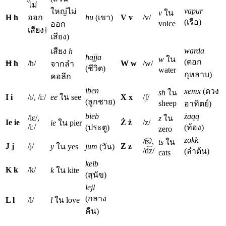
ไม่
vapur
ใหญ่ไม่
v
ใน
H h
ออก
hu
(เขา)
V v
/v/
(เรือ)
voice
ออก
เสียง†
เสียง)
warda
เสียง
h
ħajja
w
ใน
(ดอก
Ħ ħ
/ħ/
W w
/w/
จากลำ
(ชีวิต)
water
กุหลาบ)
คอลึก
iben
xemx
(ดวง
sh
ใน
I i
/ɪ/, /iː/
ee
ใน see
X x
/ʃ/
(ลูกชาย)
sheep
อาทิตย์)
bieb
żaqq
/iɛ/,
z
ใน
Ie ie
Ż ż
/z/
ie
ใน pier
/iː/
(ประตู)
(ท้อง)
zero
zokk
/t͡s/,
ts
ใน
J j
/j/
Z z
y
ใน yes
jum
(วัน)
/d͡z/
(ลำต้น)
cats
kelb
K k
/k/
k
ใน kite
(สุนัข)
lejl
(กลาง
L l
/l/
l
ใน love
คืน)