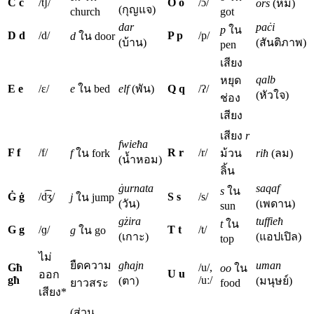
Ċ ċ
/t͡ʃ/
O o
/ɔ/
ors
(หมี)
(กุญแจ)
church
got
dar
paċi
p
ใน
D d
/d/
P p
/p/
d
ใน door
(บ้าน)
(สันติภาพ)
pen
เสียง
qalb
หยุด
E e
/ɛ/
e
ใน bed
elf
(พัน)
Q q
/ʔ/
(หัวใจ)
ช่อง
เสียง
เสียง
r
fwieħa
F f
/f/
R r
/r/
f
ใน fork
ม้วน
riħ
(ลม)
(น้ำหอม)
ลิ้น
ġurnata
saqaf
s
ใน
Ġ ġ
/d͡ʒ/
S s
/s/
j
ใน jump
(วัน)
(เพดาน)
sun
gżira
tuffieħ
t
ใน
G g
/ɡ/
T t
/t/
g
ใน go
(เกาะ)
(แอปเปิล)
top
ไม่
ยืดความ
għajn
uman
Għ
/u/,
oo
ใน
U u
ออก
għ
/uː/
(ตา)
(มนุษย์)
ยาวสระ
food
เสียง*
(ส่วน