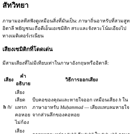
สัทวิทยา
ภาษามอลทีสฟังดูเหมือนสิ่งที่มันเป็น: ภาษาถิ่นอาหรับที่สวมสูท
อิตาลี พยัญชนะถือดีเอ็นเอเซมิติก สระและจังหวะโน้มเอียงไป
ทางเมดิเตอร์เรเนียน
เสียงเซมิติกที่โดดเด่น
มีสามเสียงที่ไม่มีเทียบเท่าในภาษาอังกฤษหรืออิตาลี:
คำ
เสียง
วิธีการออกเสียง
อธิบาย
เสียง
เสียด
บีบคอของคุณและหายใจออก เหมือนเสียง
h
ใน
ħ
/ħ/
แทรก
ภาษาอาหรับ
Muḥammad
— เสียงแหบลมหายใจ
คอหอย
จากส่วนลึกของคอหอย
ไม่ก้อง
เสียง