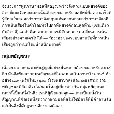
จังหวะการพูดภาษามอลทีสอยู่ระหว่างจังหวะแบบพยางค์ของ
อิตาลีและจังหวะแบบเน้นเสียงของอาหรับ ผลลัพธ์คือความเร็วที่
รู้สึกสม่ำเสมอกว่าภาษาอังกฤษแต่หลากหลายกว่าภาษาอิตาลี
การเน้นเสียงในคำโดยทั่วไปตกที่พยางค์ก่อนสุดท้าย (เช่นเดียว
กับอิตาลี) แต่คำที่มาจากภาษาเซมิติกสามารถเปลี่ยนการเน้น
เสียงอย่างคาดเดาไม่ได้ — ร่องรอยของระบบอาหรับที่การเน้น
เสียงถูกกำหนดโดยน้ำหนักพยางค์
กลุ่มพยัญชนะ
เนื่องจากภาษามอลทีสสูญเสียสระสั้นหลายตัวของอาหรับคลาส
สิก มันจึงพัฒนากลุ่มพยัญชนะที่ไม่พบบ่อยในภาษาโรมานซ์ คำ
อย่าง
bżar
(พริกไทย)
sptar
(โรงพยาบาล) และ
tlett
(สาม) รวม
พยัญชนะที่อิตาลีจะไม่ยอมให้อยู่เคียงข้างกัน กลุ่มพยัญชนะ
เหล่านี้เป็นหนึ่งในสิ่งแรกที่ผู้เรียนสะดุด — และเป็นหนึ่งใน
สัญญาณที่ชัดเจนที่สุดว่าภาษามอลทีสไม่ใช่อิตาลีที่มีคำอาหรับ
แต่เป็นสิ่งที่มีกฎทางเสียงของตัวเอง