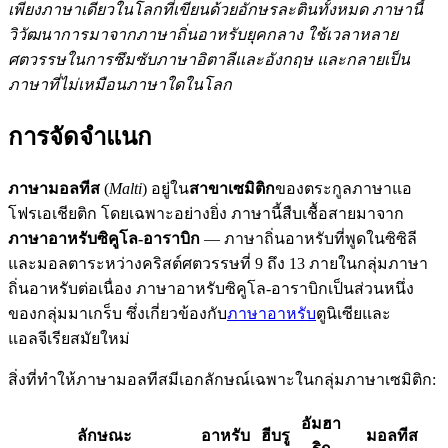
เพียงภาษาเดียวในโลกที่เขียนด้วยอักษรละตินทั้งหมด ภาษานี้
วิวัฒนาการมาจากภาษาถิ่นอาหรับยุคกลาง ใช้เวลาหลาย
ศตวรรษในการซึมซับภาษาอิตาลีและอังกฤษ และกลายเป็น
ภาษาที่ไม่เหมือนภาษาใดในโลก
การจัดจำแนก
ภาษามอลทีส
(
Malti
) อยู่ใน
สาขาเซมิติก
ของตระกูลภาษาแอ
โฟรเอเชียติก โดยเฉพาะอย่างยิ่ง ภาษานี้สืบเชื้อสายมาจาก
ภาษาอาหรับซิคูโล-อาราบิก
— ภาษาถิ่นอาหรับที่พูดในซิซิลี
และมอลตาระหว่างคริสต์ศตวรรษที่ 9 ถึง 13 ภายในกลุ่มภาษา
ถิ่นอาหรับต่อเนื่อง ภาษาอาหรับซิคูโล-อาราบิกเป็นส่วนหนึ่ง
ของกลุ่มมาเกร็บ ซึ่งเกี่ยวข้องกับ
ภาษาอาหรับ
ตูนิเซียและ
แอลจีเรียสมัยใหม่
สิ่งที่ทำให้ภาษามอลทีสมีเอกลักษณ์เฉพาะในกลุ่มภาษาเซมิติก:
อัมฮา
ลักษณะ
อาหรับ
ฮีบรู
มอลทีส