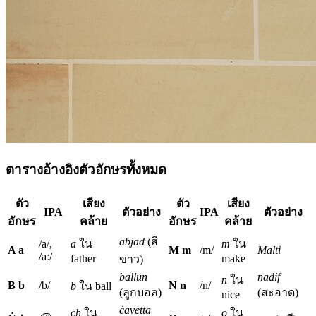
ตารางอ้างอิงตัวอักษรทั้งหมด
ตัว
เสียง
ตัว
เสียง
IPA
ตัวอย่าง
IPA
ตัวอย่าง
อักษร
คล้าย
อักษร
คล้าย
abjad
(สี
/a/,
a
ใน
m
ใน
A a
M m
/m/
Malti
/aː/
father
make
ขาว)
ballun
nadif
n
ใน
B b
/b/
N n
/n/
b
ใน ball
(ลูกบอล)
(สะอาด)
nice
ċavetta
ch
ใน
o
ใน