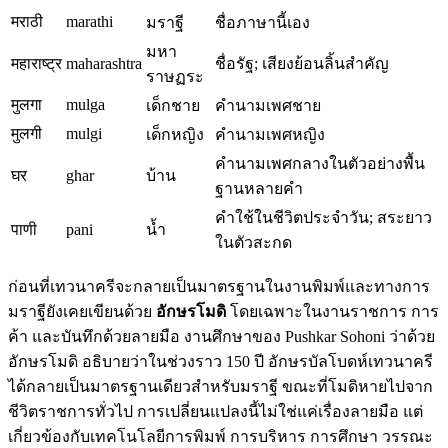
मराठी
marathi
มราฐี
ชื่อภาษานี้เอง
มหา
महाराष्ट्र
maharashtra
ชื่อรัฐ; เสียงย้อนลิ้นสำคัญ
ราษฏระ
मुलगा
mulga
เด็กชาย
คำนามเพศชาย
मुलगी
mulgi
เด็กหญิง
คำนามเพศหญิง
คำนามเพศกลางในตัวอย่างพื้น
घर
ghar
บ้าน
ฐานหลายคำ
คำใช้ในชีวิตประจำวัน; สระยาว
पाणी
pani
น้ำ
ในตัวสะกด
ก่อนที่เทวนาครีจะกลายเป็นมาตรฐานในงานพิมพ์และทางการ
มราฐียังเคยเขียนด้วย
อักษรโมดิ
โดยเฉพาะในงานราชการ การ
ค้า และบันทึกด้วยลายมือ งานศึกษาของ Pushkar Sohoni ว่าด้วย
อักษรโมดิ อธิบายว่าในช่วงราว 150 ปี อักษรบัลโบดห์เทวนาครี
ได้กลายเป็นมาตรฐานเดียวสำหรับมราฐี ขณะที่โมดิหายไปจาก
ชีวิตราชการทั่วไป การเปลี่ยนแปลงนี้ไม่ใช่แค่เรื่องลายมือ แต่
เกี่ยวข้องกับเทคโนโลยีการพิมพ์ การบริหาร การศึกษา วรรณะ