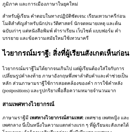
ภูมิภาค และการเมืองภาษาในยุคใหม่
สำหรับผู้เรียน คำตอบในทางปฏิบัติชัดเจน: เรียนเทวนาครีก่อน
โมดิสำคัญสำหรับนักประวัติศาสตร์ นักจดหมายเหตุ และต้น
ฉบับเก่าๆ แต่หนังสือพิมพ์ ตำราเรียน เว็บไซต์ แบบฟอร์ม คำ
บรรยาย และข้อความสมัยใหม่ใช้เทวนาครี
ไวยากรณ์มราฐี: สิ่งที่ผู้เรียนสังเกตเห็นก่อน
ไวยากรณ์มราฐีไม่ได้ยากจนเกินไป แต่ผู้เรียนต้องใส่ใจกับการ
เปลี่ยนรูปคำลงท้าย ภาษาอังกฤษพึ่งพาลำดับคำและคำช่วยเป็น
หลัก ส่วนภาษามราฐีใช้การสอดคล้องของคำ การใช้คำหลัง
(postpositions) และรูปกริยาเพื่อสื่อความหมายจำนวนมาก
สามเพศทางไวยากรณ์
ภาษามราฐีมี
เพศทางไวยากรณ์สามเพศ
: เพศชาย เพศหญิง และ
เพศกลาง นี่เป็นหนึ่งในความแตกต่างแรก ๆ ที่ผู้เรียนจะสังเกตได้