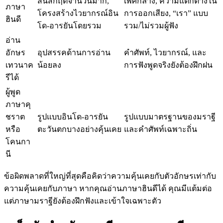
สันสกฤตจำนวนมาก,
เพศกลาง, ความแตกต่างใน
ภาษา
โครงสร้างไวยากรณ์อิน
การออกเสียง, “เรา” แบบ
ฮินดี
โด-อารยันโดยรวม
รวม/ไม่รวมผู้ฟัง
อ่าน
อักษร
อุปสรรคด้านการอ่าน
คำศัพท์, ไวยากรณ์, และ
เทวนาค
น้อยลง
การฟังพูดจริงยังต้องฝึกฝน
รีได้
ผู้พูด
ภาษาคุ
ชราต
รูปแบบอินโด-อารยัน
รูปแบบมาตรฐานของมราฐี
หรือ
ตะวันตกบางอย่างคุ้นเคย
และคำศัพท์เฉพาะถิ่น
โคนกา
นี
ข้อผิดพลาดที่ใหญ่ที่สุดคือคิดว่าความคุ้นเคยกับตัวอักษรเท่ากับ
ความคุ้นเคยกับภาษา หากคุณอ่านภาษาฮินดีได้ คุณมีแต้มต่อ
แต่ภาษามราฐียังต้องฝึกฟังและเข้าใจเฉพาะตัว