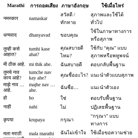
Marathi
การถอดเสียง
ภาษาอังกฤษ
ใช้เมื่อไหร่
สวัสดี /
สุภาพและใช้ได้
नमस्कार
namaskar
ทักทาย
ทั่วไป
ใช้ในภาษาทางการ
धन्यवाद
dhanyavad
ขอบคุณ
หรือสุภาพ
คุณสบายดี
ใช้กับ “คุณ” แบบ
तुम्ही कसे
tumhi kase
आहात?
ahat?
ไหม?
สุภาพหรือพหูพจน์
मी ठीक आहे.
mi thik ahe.
ฉันสบายดี
ตอบกลับพื้นฐาน
तुमचे नाव
tumche nav
คุณชื่ออะไร?
แนะนำตัวแบบสุภาพ
काय आहे?
kay ahe?
माझे नाव …
majhe nav …
ฉันชื่อ…
แนะนำตัวเอง
आहे.
ahe.
हो
ho
ใช่
ตอบรับพื้นฐาน
नाही
nahi
ไม่
ปฏิเสธพื้นฐาน
“กรุณา” แบบ
कृपया
krupaya
กรุณา
ทางการ
ฉันไม่เข้าใจ
ใช้เมื่อขอความช่วย
मला मराठी
mala marathi