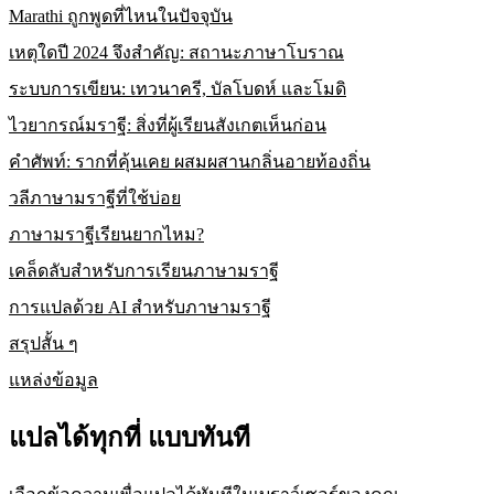
Marathi ถูกพูดที่ไหนในปัจจุบัน
เหตุใดปี 2024 จึงสำคัญ: สถานะภาษาโบราณ
ระบบการเขียน: เทวนาครี, บัลโบดห์ และโมดิ
ไวยากรณ์มราฐี: สิ่งที่ผู้เรียนสังเกตเห็นก่อน
คำศัพท์: รากที่คุ้นเคย ผสมผสานกลิ่นอายท้องถิ่น
วลีภาษามราฐีที่ใช้บ่อย
ภาษามราฐีเรียนยากไหม?
เคล็ดลับสำหรับการเรียนภาษามราฐี
การแปลด้วย AI สำหรับภาษามราฐี
สรุปสั้น ๆ
แหล่งข้อมูล
แปลได้ทุกที่ แบบทันที