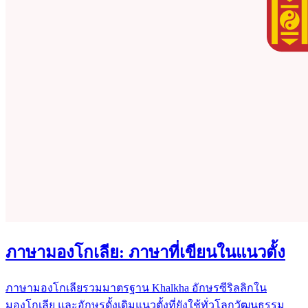
ภาษามองโกเลีย: ภาษาที่เขียนในแนวตั้ง
ภาษามองโกเลียรวมมาตรฐาน Khalkha อักษรซีริลลิกใน
มองโกเลีย และอักษรดั้งเดิมแนวตั้งที่ยังใช้ทั่วโลกวัฒนธรรม