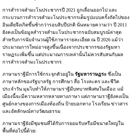
การสำรวจสำมะโนประชากรปี 2021 ถูกเลื่อนออกไป และ
กระบวนการสำรวจสำมะโนประชากรเต็มรูปแบบครั้งถัดไปของ
อินเดียจึงเกิดขึ้นช้ากว่ารอบสิบปีปกติ นั่นหมายความว่า ปี 2011
ยังคงเป็นข้อมูลสำรวจสำมะโนประชากรฉบับสมบูรณ์ล่าสุด
สำหรับการนับจำนวนผู้ใช้ภาษารายละเอียด ณ ปี 2026 แม้ว่า
ประมาณการใหม่อาจสูงขึ้นเนื่องจากประชากรของรัฐมหา
ราษฏระเพิ่มขึ้น แต่ประมาณการเหล่านั้นไม่ควรสับสนกับผล
การสำรวจสำมะโนประชากร
ภาษามราฐีมีการใช้กระจุกตัวอยู่ใน
รัฐมหาราษฏระ
ซึ่งเป็น
ภาษาหลักของรัฐบาลรัฐ การศึกษา สื่อ โรงละคร และชีวิต
ประจำวัน มุมไบทำให้ภาษามราฐีมีบทบาทพิเศษในเมือง: แม้
เมืองนี้จะมีความหลากหลายทางภาษา แต่ภาษามราฐียังคงเป็น
ศูนย์กลางของการเมืองท้องถิ่น ป้ายบอกทาง โรงเรียน ข่าวสาร
และอัตลักษณ์ทางวัฒนธรรม
ภาษามราฐียังมีชุมชนที่ได้รับการยอมรับหรือมีขนาดใหญ่ใน
พื้นที่ต่อไปนี้ด้วย: