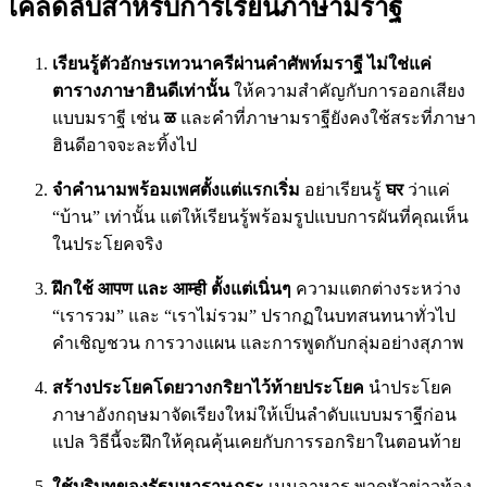
เคล็ดลับสำหรับการเรียนภาษามราฐี
เรียนรู้ตัวอักษรเทวนาครีผ่านคำศัพท์มราฐี ไม่ใช่แค่
ตารางภาษาฮินดีเท่านั้น
ให้ความสำคัญกับการออกเสียง
แบบมราฐี เช่น
ळ
และคำที่ภาษามราฐียังคงใช้สระที่ภาษา
ฮินดีอาจจะละทิ้งไป
จำคำนามพร้อมเพศตั้งแต่แรกเริ่ม
อย่าเรียนรู้
घर
ว่าแค่
“บ้าน” เท่านั้น แต่ให้เรียนรู้พร้อมรูปแบบการผันที่คุณเห็น
ในประโยคจริง
ฝึกใช้ आपण และ आम्ही ตั้งแต่เนิ่นๆ
ความแตกต่างระหว่าง
“เรารวม” และ “เราไม่รวม” ปรากฏในบทสนทนาทั่วไป
คำเชิญชวน การวางแผน และการพูดกับกลุ่มอย่างสุภาพ
สร้างประโยคโดยวางกริยาไว้ท้ายประโยค
นำประโยค
ภาษาอังกฤษมาจัดเรียงใหม่ให้เป็นลำดับแบบมราฐีก่อน
แปล วิธีนี้จะฝึกให้คุณคุ้นเคยกับการรอกริยาในตอนท้าย
ใช้บริบทของรัฐมหาราษฏระ
เมนูอาหาร พาดหัวข่าวท้อง