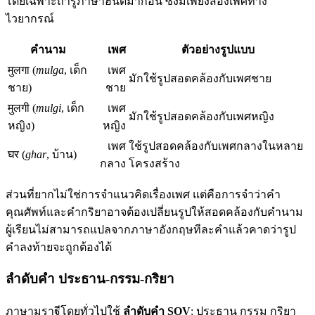
โดยเฉพาะถ้ารู้ภาษาฮินดีมาก่อน ซึ่งมีเพียงสองเพศทาง
ไวยากรณ์
คำนาม
เพศ
ตัวอย่างรูปแบบ
मुलगा (
mulga
, เด็ก
เพศ
มักใช้รูปสอดคล้องกับเพศชาย
ชาย)
ชาย
मुलगी (
mulgi
, เด็ก
เพศ
มักใช้รูปสอดคล้องกับเพศหญิง
หญิง)
หญิง
เพศ
ใช้รูปสอดคล้องกับเพศกลางในหลาย
घर (
ghar
, บ้าน)
กลาง
โครงสร้าง
ส่วนที่ยากไม่ใช่การจำแนวคิดเรื่องเพศ แต่คือการจำว่าคำ
คุณศัพท์และคำกริยาอาจต้องเปลี่ยนรูปให้สอดคล้องกับคำนาม
ผู้เรียนไม่สามารถแปลจากภาษาอังกฤษทีละคำแล้วคาดว่ารูป
คำลงท้ายจะถูกต้องได้
ลำดับคำ ประธาน-กรรม-กริยา
ภาษามราฐีโดยทั่วไปใช้
ลำดับคำ SOV
: ประธาน กรรม กริยา