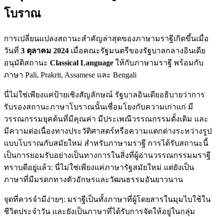
โบราณ
การเปลี่ยนแปลงสถานะสำคัญล่าสุดของภาษามราฐีเกิดขึ้นเมื่อ
วันที่
3 ตุลาคม 2024
เมื่อคณะรัฐมนตรีของรัฐบาลกลางอินเดีย
อนุมัติสถานะ
Classical Language
ให้กับภาษามราฐี พร้อมกับ
ภาษา Pali, Prakrit, Assamese และ Bengali
นี่ไม่ใช่เพียงแค่ป้ายเชิงสัญลักษณ์ รัฐบาลอินเดียอธิบายว่าการ
รับรองสถานะภาษาโบราณนั้นเชื่อมโยงกับความเก่าแก่ มี
วรรณกรรมยุคต้นที่มีคุณค่า มีประเพณีวรรณกรรมดั้งเดิม และ
มีความต่อเนื่องทางประวัติศาสตร์หรือความแตกต่างระหว่างรูป
แบบโบราณกับสมัยใหม่ สำหรับภาษามราฐี การได้รับสถานะนี้
เป็นการยอมรับอย่างเป็นทางการในสิ่งที่ผู้อ่านวรรณกรรมมราฐี
ทราบดีอยู่แล้ว: นี่ไม่ใช่เพียงแค่ภาษารัฐสมัยใหม่ แต่ยังเป็น
ภาษาที่มีมรดกทางตัวอักษรและวัฒนธรรมอันยาวนาน
จุดที่ควรจำมีง่ายๆ: มราฐีเป็นทั้งภาษาที่ผู้โดยสารในมุมไบใช้ใน
ชีวิตประจำวัน และยังเป็นภาษาที่ได้รับการจัดให้อยู่ในกลุ่ม