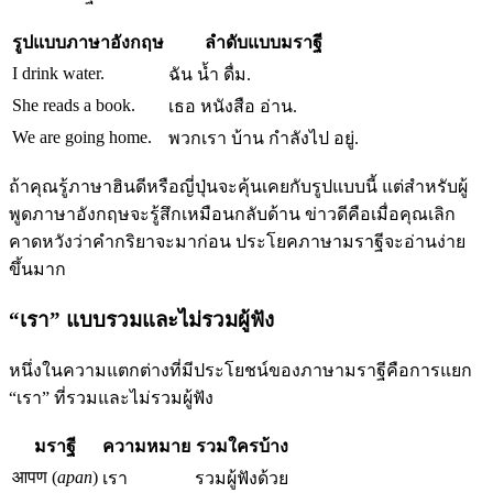
รูปแบบภาษาอังกฤษ
ลำดับแบบมราฐี
I drink water.
ฉัน น้ำ ดื่ม.
She reads a book.
เธอ หนังสือ อ่าน.
We are going home.
พวกเรา บ้าน กำลังไป อยู่.
ถ้าคุณรู้ภาษาฮินดีหรือญี่ปุ่นจะคุ้นเคยกับรูปแบบนี้ แต่สำหรับผู้
พูดภาษาอังกฤษจะรู้สึกเหมือนกลับด้าน ข่าวดีคือเมื่อคุณเลิก
คาดหวังว่าคำกริยาจะมาก่อน ประโยคภาษามราฐีจะอ่านง่าย
ขึ้นมาก
“เรา” แบบรวมและไม่รวมผู้ฟัง
หนึ่งในความแตกต่างที่มีประโยชน์ของภาษามราฐีคือการแยก
“เรา” ที่รวมและไม่รวมผู้ฟัง
มราฐี
ความหมาย
รวมใครบ้าง
आपण (
apan
)
เรา
รวมผู้ฟังด้วย