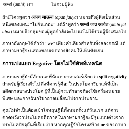
आम्ही (
amhi
)
เรา
ไม่รวมผู้ฟัง
ถ้ามีใครพูดว่า
आपण जाऊया
(
apan jauya
) หมายถึงผู้ฟังเป็นส่วน
หนึ่งของแผน: “ไปกันเถอะ” แต่ถ้าพูดว่า
आम्ही जात आहोत
(
amhi jat
ahot
) หมายถึงกลุ่มของผู้พูดกำลังจะไป แต่ไม่ได้รวมผู้ฟังเสมอไป
ภาษาอังกฤษใช้คำว่า “we” เพียงคำเดียวสำหรับทั้งสองกรณี แต่
ภาษามราฐีจะแสดงขอบเขตทางสังคมให้เห็นชัดเจน
การแบ่งแยก Ergative โดยไม่ใช้ศัพท์เทคนิค
ภาษามราฐียังมีลักษณะที่นักภาษาศาสตร์เรียกว่า
split ergativity
สำหรับผู้เรียนทั่วไป สิ่งที่ควรรู้คือ: ในประโยคกริยาแท้ที่เป็น
อดีตกาลบางประโยค ผู้ที่เป็นผู้กระทำอาจต้องใช้เครื่องหมาย
พิเศษ และการผันกริยาอาจเปลี่ยนไปจากประธาน
คุณไม่จำเป็นต้องเข้าใจทฤษฎีนี้ทั้งหมดตั้งแต่วันแรก แต่ควร
คาดหวังว่าประโยคอดีตกาลในภาษามราฐีจะมีรูปแบบต่างจาก
ประโยคปัจจุบันที่เรียบง่าย หากคุณรู้จักโครงสร้าง
ne
ของภาษา