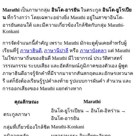
Marathi
เป็นภาษากลุ่ม
อินโด-อารยัน
ในตระกูล
อินโด-ยูโรเปีย
น
ที่กว้างกว่า โดยเฉพาะอย่างยิ่ง Marathi อยู่ในสาขาอินโด-
อารยันตอนใต้ และมีความเกี่ยวข้องใกล้ชิดกับกลุ่ม Marathi-
Konkani
การจัดจำแนกนี้สำคัญ เพราะ Marathi มักจะดูคุ้นเคยสำหรับผู้
เรียนที่รู้
ภาษาฮินดี
,
ภาษานีปาลี
หรือ
ภาษาบังคลา
แต่ Marathi
ไม่ใช่ภาษาถิ่นของฮินดี Marathi มีไวยากรณ์ ประวัติศาสตร์
วรรณกรรม ระบบเสียง และอัตลักษณ์ภูมิภาคของตัวเอง ผู้พูด
ภาษาฮินดีอาจรู้จักคำที่มีรากมาจากสันสกฤตและอักษรเทวนาค
รี แต่ก็ยังต้องเรียนรู้รูปคำลงท้าย รูปแบบการผันคำ สำนวน และ
การออกเสียงของ Marathi แยกต่างหาก
Marathi
คุณลักษณะ
อินโด-ยูโรเปียน → อินโด-อิหร่าน →
ตระกูลภาษา
อินโด-อารยัน
Marathi-Konkani
กลุ่มที่เกี่ยวข้องใกล้ชิด
ภูมิภาคหลัก
มหาราษฏระ อินเดียตะวันตก