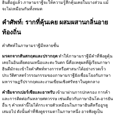
ฮินดีอยู่แล้ว ภาษามราฐีจะให้ความรู้สึกคุ้นเคยในบางส่วน แม้
จะไม่เหมือนกันทั้งหมด
คำศัพท์: รากที่คุ้นเคย ผสมผสานกลิ่นอาย
ท้องถิ่น
คำศัพท์ในภาษามราฐีมีหลายชั้น
มรดกจากสันสกฤตและปรากฤต
ทำให้ภาษามราฐีมีคำที่ฟังดูคุ้น
เคยในอินเดียตอนเหนือและตะวันตก นี่คือเหตุผลที่ผู้เรียนภาษา
ฮินดีมักจะเข้าใจคำศัพท์ทางการหรือศาสนาได้อย่างรวดเร็ว
ประวัติศาสตร์วรรณกรรมของภาษามราฐียังเชื่อมโยงกับภาษา
มหาราษฏรีปรากฤตและงานเขียนเชิงศรัทธาในยุคกลาง
คำยืมจากเปอร์เซียและอาหรับ
เข้ามาผ่านการปกครอง การค้า
และการติดต่อกันหลายศตวรรษ เช่นเดียวกับภาษาอินโด-อารยัน
อื่น ๆ คำเหล่านี้ไม่ได้กระจายตัวเหมือนในภาษาฮินดีหรืออูรดู
เสมอไป ดังนั้นคำที่ฟังดูธรรมดาในภาษาหนึ่ง อาจฟังดูเป็น