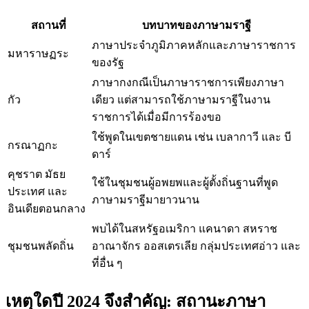
สถานที่
บทบาทของภาษามราฐี
ภาษาประจำภูมิภาคหลักและภาษาราชการ
มหาราษฏระ
ของรัฐ
ภาษากงกณีเป็นภาษาราชการเพียงภาษา
กัว
เดียว แต่สามารถใช้ภาษามราฐีในงาน
ราชการได้เมื่อมีการร้องขอ
ใช้พูดในเขตชายแดน เช่น เบลากาวี และ บี
กรณาฏกะ
ดาร์
คุชราต มัธย
ใช้ในชุมชนผู้อพยพและผู้ตั้งถิ่นฐานที่พูด
ประเทศ และ
ภาษามราฐีมายาวนาน
อินเดียตอนกลาง
พบได้ในสหรัฐอเมริกา แคนาดา สหราช
ชุมชนพลัดถิ่น
อาณาจักร ออสเตรเลีย กลุ่มประเทศอ่าว และ
ที่อื่น ๆ
เหตุใดปี 2024 จึงสำคัญ: สถานะภาษา