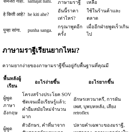
समजत नाही.
samajat nahi.
ภาษามราฐี
เหลือ
อันนี้ราคา
ใช้ในร้านค้าและ
हे किती आहे?
he kiti ahe?
เท่าไหร่?
ตลาด
กรุณาพูดอีก
เมื่ออีกฝ่ายพูดเร็วเกิน
पुन्हा सांगा.
punha sanga.
ครั้ง
ไป
ภาษามราฐีเรียนยากไหม?
ความยากง่ายของภาษามราฐีขึ้นอยู่กับพื้นฐานที่คุณมี
พื้นหลังผู้
อะไรง่ายขึ้น
อะไรยากขึ้น
เรียน
โครงสร้างประโยค SOV
ผู้พูด
อักษรเทวนาครี, การผัน
ชัดเจนเมื่อเรียนรู้แล้ว;
ภาษา
เพศ, บุพบทหลัง, เสียง
คำยืมสมัยใหม่จำนวน
อังกฤษ
retroflex
มาก
ตัวอักษร, คำที่มาจาก
ปลายคำเฉพาะของมราฐี,
ผู้พูด