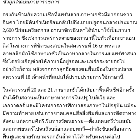
ชัวถูกใช้เป็นภาษาราชการ
ตรงกันข้ามกับความเชื่อที่แพร่หลาย ภาษาเกชัวมีมาก่อนชาว
อินคา โดยมีต้นกำเนิดย้อนกลับไปถึงแถบเปรูตอนกลางประมาณ
2,600 ปีก่อนคริสตกาล อาณาจักรอินคาได้นำมาใช้เป็นภาษา
ราชการ ซึ่งเร่งการแพร่กระจายของภาษานี้ไปทั่วเทือกเขาแอน
ดีส ในช่วงการพิชิตของสเปนในศตวรรษที่ 16 บาทหลวง
คาทอลิกมักใช้ภาษาเกชัวเป็นภาษากลางในการเผยแพร่ศาสนา
ซึ่งโดยบังเอิญช่วยให้ภาษานี้อยู่รอดและแพร่กระจายต่อไป
อย่างไรก็ตาม หลังจากการลุกฮือของชนพื้นเมืองในช่วงปลาย
ศตวรรษที่ 18 เจ้าหน้าที่สเปนได้ปราบปรามการใช้ภาษานี้
ในศตวรรษที่ 20 และ 21 ภาษาเกชัวได้กลับมาฟื้นคืนชีพอีกครั้ง
มันได้รับสถานะเป็นภาษาทางการในเปรู โบลิเวีย และ
เอกวาดอร์ และมีโครงการการศึกษาสองภาษาในปัจจุบัน แม้จะ
มีความท้าทาย เช่น การขาดแคลนสื่อสิ่งพิมพ์และการตีตราทาง
สังคม แต่ความคิดริเริ่มทางวัฒนธรรม—ตั้งแต่ดนตรีร่วมสมัย
และภาพยนตร์ไปจนถึงบล็อกและบทกวี—กำลังขับเคลื่อนการ
ฟื้นฟูและช่วยรักษามรดกอันล้ำค่าไว้สำหรับคนรุ่นต่อไป