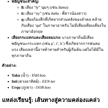
พยัญชนะสำคัญ:
ll:
เสียง “ly” นุ่มๆ (เช่น
llama
)
ñ:
เสียง “ny” (เช่น
ñaña
- พี่สาวน้องสาว)
q:
เสียงก้องลึกที่เกิดจากส่วนหลังของลำคอ คล้าย
กับเสียง ‘qaf’ ในภาษาอาหรับ ไม่มีเสียงเทียบเคียงใน
ภาษาอังกฤษ
เสียงกระแทกและเสียงลมแรง:
บางภาษาถิ่นมีเสียง
พยัญชนะกระแทก (เช่น p’, t’, k’) ซึ่งเกิดจากการพ่นลม
แรง เสียงเหล่านี้อาจท้าทายสำหรับผู้เริ่มต้น แต่ไม่ได้มีใน
ทุกภาษาถิ่น
ตัวอย่าง:
Yaku
(น้ำ) -
YAH-koo
Inti
(ดวงอาทิตย์) -
EEN-tee
Urqu
(ภูเขา) -
OOR-koo
แหล่งเรียนรู้: เส้นทางสู่ความคล่องแคล่ว