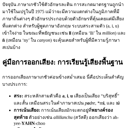
ปัจจุบัน ภาษาเกชัวใช้ตัวอักษรละติน การสะกดมาตรฐานถูกนำ
มาใช้ในเปรูในปี 1975 แม้ว่าจะมีความแตกต่างในภูมิภาคที่มี
ภาษาถิ่นต่างๆ ตัวอักษรประกอบด้วยตัวอักษรที่คุ้นเคยแต่มีเสียง
ที่แตกต่าง สำหรับผู้พูดภาษาอังกฤษ ระบบสระสามตัว (a, i, u)
เข้าใจง่าย ในขณะที่พยัญชนะเช่น
ll
(เหมือน ‘lli’ ใน
million
) และ
ñ
(เหมือน ‘ny’ ใน
canyon
) จะคุ้นเคยสำหรับผู้ที่มีความรู้ภาษา
สเปนบ้าง
คู่มือการออกเสียง: การเรียนรู้เสียงพื้นฐาน
การออกเสียงภาษาเกชัวค่อนข้างสม่ำเสมอ นี่คือประเด็นสำคัญ
บางประการ:
สระ:
สระหลักสามตัวคือ
a
,
i
,
u
เสียงเป็นเสียง “บริสุทธิ์”
และสั้น เหมือนสระในคำภาษาสเปน
p
a
dre
, *m
i
, และ
t
ú
การเน้นเสียง:
การเน้นเสียงมักจะตกอยู่ที่
พยางค์รอง
สุดท้าย
ตัวอย่างเช่น
allillanchu
(สวัสดี) ออกเสียงว่า ah-
yee-
YAHN
-choo