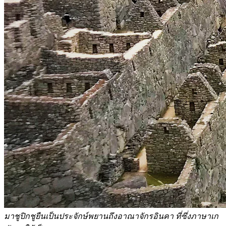
มาชูปิกชูยืนเป็นประจักษ์พยานถึงอาณาจักรอินคา ที่ซึ่งภาษาเก