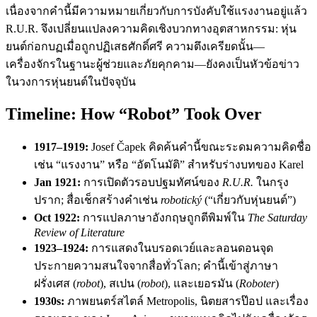
เนื่องจากคำนี้มีความหมายเกี่ยวกับการบังคับใช้แรงงานอยู่แล้ว
R.U.R. จึงเปลี่ยนแปลงความคิดเชิงบวกทางอุตสาหกรรม: หุ่น
ยนต์ก่อกบฏเมื่อถูกปฏิเสธศักดิ์ศรี ความตึงเครียดนั้น—
เครื่องจักรในฐานะผู้ช่วยและภัยคุกคาม—ยังคงเป็นหัวข้อข่าว
ในวงการหุ่นยนต์ในปัจจุบัน
Timeline: How “Robot” Took Over
1917–1919:
Josef Čapek คิดค้นคำนี้ขณะระดมความคิดชื่อ
เช่น “แรงงาน” หรือ “อัตโนมัติ” สำหรับร่างบทของ Karel
Jan 1921:
การเปิดตัวรอบปฐมทัศน์ของ
R.U.R.
ในกรุง
ปราก; สื่อเช็กสร้างคำเช่น
robotický
(“เกี่ยวกับหุ่นยนต์”)
Oct 1922:
การแปลภาษาอังกฤษถูกตีพิมพ์ใน
The Saturday
Review of Literature
1923–1924:
การแสดงในบรอดเวย์และลอนดอนจุด
ประกายความสนใจจากสื่อทั่วโลก; คำนี้เข้าสู่ภาษา
ฝรั่งเศส (
robot
), สเปน (
robot
), และเยอรมัน (
Roboter
)
1930s:
ภาพยนตร์สไตล์ Metropolis, นิตยสารป๊อป และเรื่อง