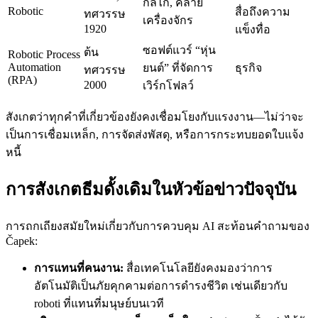
กลไก, คล้าย
Robotic
สื่อถึงความ
ทศวรรษ
เครื่องจักร
1920
แข็งทื่อ
ซอฟต์แวร์ “หุ่น
ต้น
Robotic Process
Automation
ยนต์” ที่จัดการ
ธุรกิจ
ทศวรรษ
(RPA)
2000
เวิร์กโฟลว์
สังเกตว่าทุกคำที่เกี่ยวข้องยังคงเชื่อมโยงกับแรงงาน—ไม่ว่าจะ
เป็นการเชื่อมเหล็ก, การจัดส่งพัสดุ, หรือการกระทบยอดใบแจ้ง
หนี้
การสังเกตธีมดั้งเดิมในหัวข้อข่าวปัจจุบัน
การถกเถียงสมัยใหม่เกี่ยวกับการควบคุม AI สะท้อนคำถามของ
Čapek:
การแทนที่คนงาน:
สื่อเทคโนโลยียังคงมองว่าการ
อัตโนมัติเป็นภัยคุกคามต่อการดำรงชีวิต เช่นเดียวกับ
roboti ที่แทนที่มนุษย์บนเวที