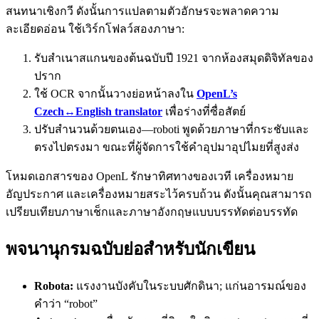
สนทนาเชิงกวี ดังนั้นการแปลตามตัวอักษรจะพลาดความ
ละเอียดอ่อน ใช้เวิร์กโฟลว์สองภาษา:
รับสำเนาสแกนของต้นฉบับปี 1921 จากห้องสมุดดิจิทัลของ
ปราก
ใช้ OCR จากนั้นวางย่อหน้าลงใน
OpenL’s
Czech↔English translator
เพื่อร่างที่ซื่อสัตย์
ปรับสำนวนด้วยตนเอง—roboti พูดด้วยภาษาที่กระชับและ
ตรงไปตรงมา ขณะที่ผู้จัดการใช้คำอุปมาอุปไมยที่สูงส่ง
โหมดเอกสารของ OpenL รักษาทิศทางของเวที เครื่องหมาย
อัญประกาศ และเครื่องหมายสระไว้ครบถ้วน ดังนั้นคุณสามารถ
เปรียบเทียบภาษาเช็กและภาษาอังกฤษแบบบรรทัดต่อบรรทัด
พจนานุกรมฉบับย่อสำหรับนักเขียน
Robota:
แรงงานบังคับในระบบศักดินา; แก่นอารมณ์ของ
คำว่า “robot”