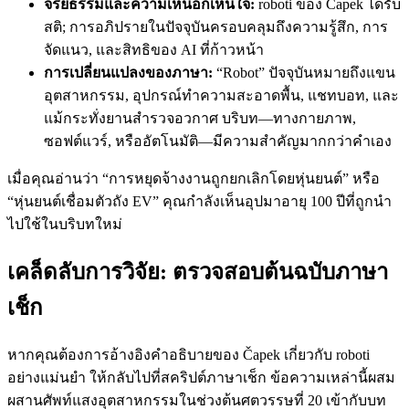
จริยธรรมและความเห็นอกเห็นใจ:
roboti ของ Čapek ได้รับ
สติ; การอภิปรายในปัจจุบันครอบคลุมถึงความรู้สึก, การ
จัดแนว, และสิทธิของ AI ที่ก้าวหน้า
การเปลี่ยนแปลงของภาษา:
“Robot” ปัจจุบันหมายถึงแขน
อุตสาหกรรม, อุปกรณ์ทำความสะอาดพื้น, แชทบอท, และ
แม้กระทั่งยานสำรวจอวกาศ บริบท—ทางกายภาพ,
ซอฟต์แวร์, หรืออัตโนมัติ—มีความสำคัญมากกว่าคำเอง
เมื่อคุณอ่านว่า “การหยุดจ้างงานถูกยกเลิกโดยหุ่นยนต์” หรือ
“หุ่นยนต์เชื่อมตัวถัง EV” คุณกำลังเห็นอุปมาอายุ 100 ปีที่ถูกนำ
ไปใช้ในบริบทใหม่
เคล็ดลับการวิจัย: ตรวจสอบต้นฉบับภาษา
เช็ก
หากคุณต้องการอ้างอิงคำอธิบายของ Čapek เกี่ยวกับ roboti
อย่างแม่นยำ ให้กลับไปที่สคริปต์ภาษาเช็ก ข้อความเหล่านี้ผสม
ผสานศัพท์แสงอุตสาหกรรมในช่วงต้นศตวรรษที่ 20 เข้ากับบท