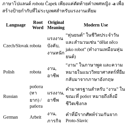
ภาษาโปแลนด์
robota
Čapek เพียงแค่ตัดท้ายคำเพศหญิง
-a
เพื่อ
สร้างป้ายกำกับที่ไม่ระบุเพศสำหรับแรงงานเทียม
Root
Original
Language
Modern Use
Word
Meaning
“หุ่นยนต์” ในชีวิตประจำวัน
แรงงาน
และสำนวนเช่น “dělat něco
Czech/Slovak
robota
บังคับ,
jako robot” (ทำงานเหมือนหุ่น
งานหนัก
ยนต์)
“งาน” ในภาษาพูด และความ
งาน,
Polish
robota
หมายในแนววิทยาศาสตร์ที่ยืม
อาชีพ
กลับมาจากภาษาอังกฤษ
робота
คำมาตรฐานสำหรับ “งาน” ใน
(หา
แรงงาน,
Russian
ขณะที่ робот หมายถึงสิ่งมี
ยาก) /
อาชีพ
ชีวิตเชิงกล
работа
งาน,
คำที่มีรากศัพท์ร่วมกันจาก
German
Arbeit
Proto-Slavic
ภารกิจ