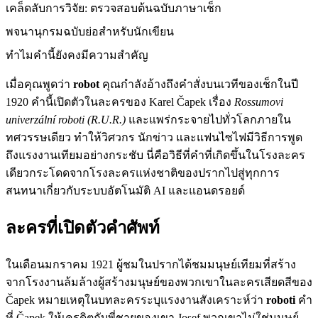
เคล็ดลับการวิจัย: ตรวจสอบต้นฉบับภาษาเช็ก
พจนานุกรมฉบับย่อสำหรับนักเขียน
ทำไมคำนี้ยังคงมีความสำคัญ
เมื่อคุณพูดว่า
robot
คุณกำลังอ้างถึงคำสั่งบนเวทีของเช็กในปี
1920 คำนี้เปิดตัวในละครของ Karel Čapek เรื่อง
Rossumovi
univerzální roboti (R.U.R.)
และแพร่กระจายไปทั่วโลกภายใน
ทศวรรษเดียว ทำให้วิศวกร นักข่าว และแฟนไซไฟมีวิธีการพูด
ถึงแรงงานเทียมอย่างกระชับ นี่คือวิธีที่คำที่เกิดขึ้นในโรงละคร
เดียวกระโดดจากโรงละครแห่งชาติของปรากไปสู่ทุกการ
สนทนาเกี่ยวกับระบบอัตโนมัติ AI และแอนดรอยด์
ละครที่เปิดตัวคำศัพท์
ในเดือนมกราคม 1921 ผู้ชมในปรากได้ชมมนุษย์เทียมที่สร้าง
จากโรงงานล้มล้างผู้สร้างมนุษย์ของพวกเขาในละครเสียดสีของ
Čapek หมายเหตุในบทละครระบุแรงงานสังเคราะห์ว่า
roboti
คำ
ที่ Čapek ให้เครดิตกับพี่ชายของเขา Josef พวกเขาไม่ใช่มนุษย์