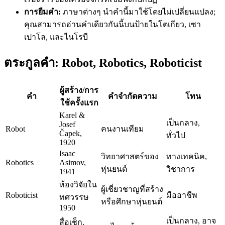
การยืมคำ:
ภาษาต่างๆ นำคำนี้มาใช้โดยไม่เปลี่ยนแปลง;
คุณสามารถอ่านคำเดียวกันนี้บนป้ายในโตเกียว, เซา
เปาโล, และไนโรบี
ตระกูลคำ: Robot, Robotics, Roboticist
ผู้สร้าง/การ
คำ
คำจำกัดความ
โทน
ใช้ครั้งแรก
Karel &
เป็นกลาง,
Josef
Robot
คนงานเทียม
Čapek,
ทั่วไป
1920
Isaac
วิทยาศาสตร์ของ
ทางเทคนิค,
Robotics
Asimov,
หุ่นยนต์
วิชาการ
1941
ห้องวิจัยใน
ผู้เชี่ยวชาญที่สร้าง
Roboticist
มืออาชีพ
ทศวรรษ
หรือศึกษาหุ่นยนต์
1950
เป็นกลาง, อาจ
สื่อเช็ก,