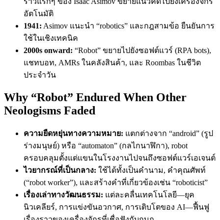
ราวแรกๆ ของ Isaac Asimov ขยายแนวคิดไปยังเครื่องจักร
อัตโนมัติ
1941:
Asimov แนะนำ “robotics” และกฎสามข้อ ยืนยันการ
ใช้ในเชิงเทคนิค
2000s onward:
“Robot” ขยายไปยังซอฟต์แวร์ (RPA bots),
แชทบอท, AMRs ในคลังสินค้า, และ Roombas ในชีวิต
ประจำวัน
Why “Robot” Endured When Other
Neologisms Faded
ความยืดหยุ่นทางความหมาย:
แตกต่างจาก “android” (รูป
ร่างมนุษย์) หรือ “automaton” (กลไกนาฬิกา), robot
ครอบคลุมตั้งแต่แขนในโรงงานไปจนถึงซอฟต์แวร์เอเจนต์
ไวยากรณ์ที่เป็นกลาง:
ใช้ได้ทั้งเป็นคำนาม, คำคุณศัพท์
(“robot worker”), และสร้างคำที่เกี่ยวข้องเช่น “roboticist”
เรื่องเล่าทางวัฒนธรรม:
แต่ละคลื่นเทคโนโลยี—ยุค
นิวเคลียร์, การแข่งขันอวกาศ, การเติบโตของ AI—ฟื้นฟู
เรื่องราวของเครื่องจักรที่เชื่อฟังกับกบฏ