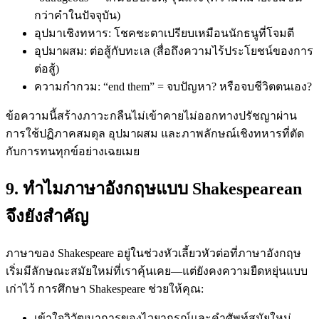
กว่าคำในปัจจุบัน)
อุปมาเชิงทหาร: โชคชะตาเปรียบเหมือนนักธนูที่โจมตี
อุปมาผสม: ต่อสู้กับทะเล (สื่อถึงความไร้ประโยชน์ของการ
ต่อสู้)
ความกำกวม: “end them” = จบปัญหา? หรือจบชีวิตตนเอง?
ข้อความนี้สร้างภาวะกลืนไม่เข้าคายไม่ออกทางปรัชญาผ่าน
การใช้ปฏิภาคสมดุล อุปมาผสม และภาพลักษณ์เชิงทหารที่ตัด
กับการทนทุกข์อย่างเฉยเมย
9. ทำไมภาษาอังกฤษแบบ Shakespearean
จึงยังสำคัญ
ภาษาของ Shakespeare อยู่ในช่วงหัวเลี้ยวหัวต่อที่ภาษาอังกฤษ
เริ่มมีลักษณะสมัยใหม่ที่เราคุ้นเคย—แต่ยังคงความยืดหยุ่นแบบ
เก่าไว้ การศึกษา Shakespeare ช่วยให้คุณ:
เข้าใจวิวัฒนาการของไวยากรณ์และคำศัพท์สมัยใหม่,