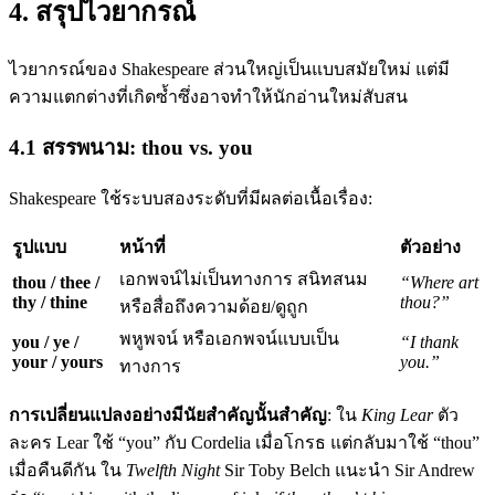
4. สรุปไวยากรณ์
ไวยากรณ์ของ Shakespeare ส่วนใหญ่เป็นแบบสมัยใหม่ แต่มี
ความแตกต่างที่เกิดซ้ำซึ่งอาจทำให้นักอ่านใหม่สับสน
4.1 สรรพนาม: thou vs. you
Shakespeare ใช้ระบบสองระดับที่มีผลต่อเนื้อเรื่อง:
รูปแบบ
หน้าที่
ตัวอย่าง
เอกพจน์ไม่เป็นทางการ สนิทสนม
thou / thee /
“Where art
thy / thine
thou?”
หรือสื่อถึงความด้อย/ดูถูก
พหูพจน์ หรือเอกพจน์แบบเป็น
you / ye /
“I thank
your / yours
you.”
ทางการ
การเปลี่ยนแปลงอย่างมีนัยสำคัญนั้นสำคัญ
: ใน
King Lear
ตัว
ละคร Lear ใช้ “you” กับ Cordelia เมื่อโกรธ แต่กลับมาใช้ “thou”
เมื่อคืนดีกัน ใน
Twelfth Night
Sir Toby Belch แนะนำ Sir Andrew