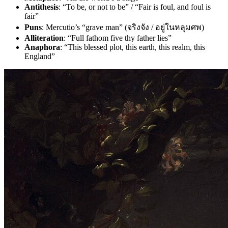
Antithesis
: “To be, or not to be” / “Fair is foul, and foul is
fair”
Puns
: Mercutio’s “grave man” (จริงจัง / อยู่ในหลุมศพ)
Alliteration
: “Full fathom five thy father lies”
Anaphora
: “This blessed plot, this earth, this realm, this
England”