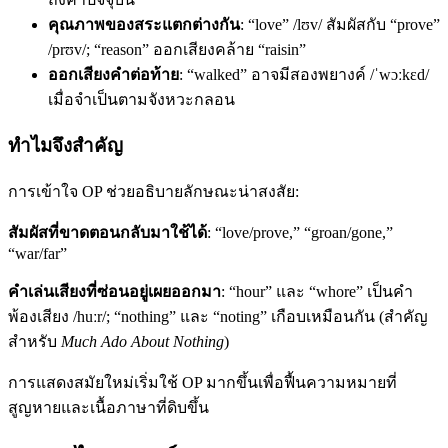
คุณภาพของสระแตกต่างกัน
: “love” /lʊv/ สัมผัสกับ “prove”
/prʊv/; “reason” ออกเสียงคล้าย “raisin”
ออกเสียงคำต่อท้าย
: “walked” อาจมีสองพยางค์ /ˈwɔːkɛd/
เมื่อจำเป็นตามจังหวะกลอน
ทำไมจึงสำคัญ
การเข้าใจ OP ช่วยอธิบายลักษณะน่าสงสัย:
สัมผัสที่ขาดตอนกลับมาใช้ได้
: “love/prove,” “groan/gone,”
“war/far”
คำเล่นเสียงที่ซ่อนอยู่เผยออกมา
: “hour” และ “whore” เป็นคำ
พ้องเสียง /huːr/; “nothing” และ “noting” เกือบเหมือนกัน (สำคัญ
สำหรับ
Much Ado About Nothing
)
การแสดงสมัยใหม่เริ่มใช้ OP มากขึ้นเพื่อฟื้นความหมายที่
สูญหายและเนื้อภาษาที่ดิบขึ้น