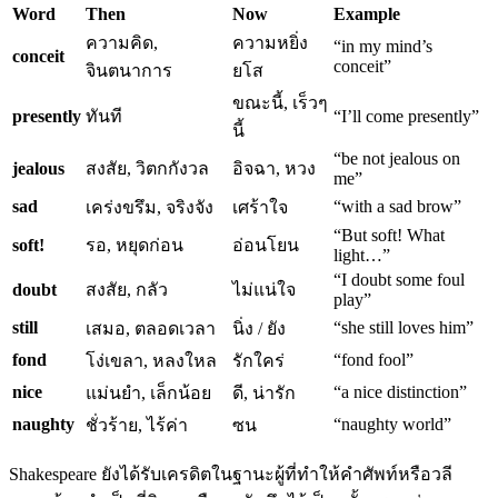
Word
Then
Now
Example
ความคิด,
ความหยิ่ง
“in my mind’s
conceit
conceit”
จินตนาการ
ยโส
ขณะนี้, เร็วๆ
presently
ทันที
“I’ll come presently”
นี้
“be not jealous on
jealous
สงสัย, วิตกกังวล
อิจฉา, หวง
me”
sad
“with a sad brow”
เคร่งขรึม, จริงจัง
เศร้าใจ
“But soft! What
soft!
รอ, หยุดก่อน
อ่อนโยน
light…”
“I doubt some foul
doubt
สงสัย, กลัว
ไม่แน่ใจ
play”
still
“she still loves him”
เสมอ, ตลอดเวลา
นิ่ง / ยัง
fond
“fond fool”
โง่เขลา, หลงใหล
รักใคร่
nice
“a nice distinction”
แม่นยำ, เล็กน้อย
ดี, น่ารัก
naughty
“naughty world”
ชั่วร้าย, ไร้ค่า
ซน
Shakespeare ยังได้รับเครดิตในฐานะผู้ที่ทำให้คำศัพท์หรือวลี