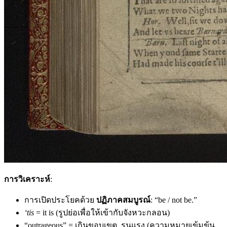
การวิเคราะห์
:
การเปิดประโยคด้วย
ปฏิภาคสมบูรณ์
: “be / not be.”
‘tis
= it is (รูปย่อเพื่อให้เข้ากับจังหวะกลอน)
“outrageous” = เกินขอบเขต, รุนแรง (ความหมายเข้มข้น