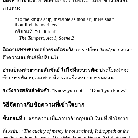
มองหากริยาแท้
: ลำดับคำมักจะทำให้กริยาแท้ล่าช้าหรือสลับ
ตำแหน่ง
“To the king’s ship, invisible as thou art, there shalt
thou find the mariners”
กริยาแท้: “shalt find”
—
The Tempest
, Act 1, Scene 2
ติดตามสรรพนามอย่างระมัดระวัง
: การเปลี่ยน
thou/you
บ่งบอก
ถึงความสัมพันธ์ที่เปลี่ยนไป
อ่านเป็นหน่วยวากยสัมพันธ์ ไม่ใช่ทีละบรรทัด
: ประโยคมักจะ
ข้ามบรรทัด หยุดเฉพาะเมื่อเจอเครื่องหมายวรรคตอน
ระวังการสลับลำดับคำ
: “Know you not” = “Don’t you know.”
วิธีจัดการกับข้อความที่เข้าใจยาก
ขั้นตอนที่ 1
: ถอดความเป็นภาษาอังกฤษสมัยใหม่ที่เข้าใจง่าย
ต้นฉบับ:
“The quality of mercy is not strained; It droppeth as the
gentle rain from heaven”
(
The Merchant of Venice
, Act 4, Scene 1)