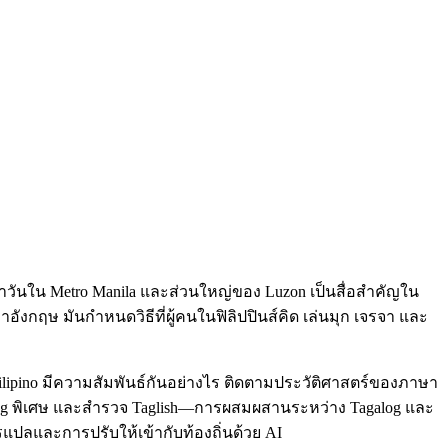
ำวันใน Metro Manila และส่วนใหญ่ของ Luzon เป็นสื่อสำคัญใน
กฤษ มันกำหนดวิธีที่ผู้คนในฟิลิปปินส์คิด เล่นมุก เจรจา และ
ะ Filipino มีความสัมพันธ์กันอย่างไร ติดตามประวัติศาสตร์ของภาษา
galog พิเศษ และสำรวจ Taglish—การผสมผสานระหว่าง Tagalog และ
รแปลและการปรับให้เข้ากับท้องถิ่นด้วย AI