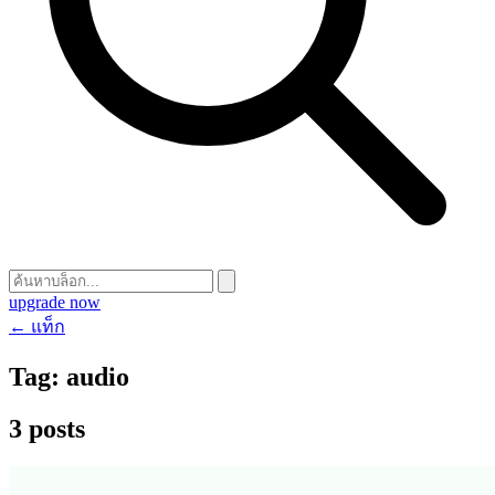
upgrade now
← แท็ก
Tag:
audio
3 posts