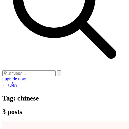
upgrade now
← แท็ก
Tag:
chinese
3 posts