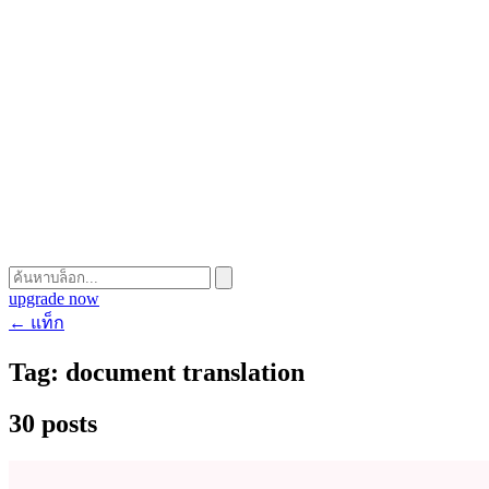
upgrade now
← แท็ก
Tag:
document translation
30 posts