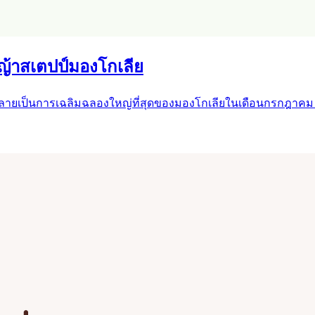
ญ้าสเตปป์มองโกเลีย
กลายเป็นการเฉลิมฉลองใหญ่ที่สุดของมองโกเลียในเดือนกรกฎาคม 