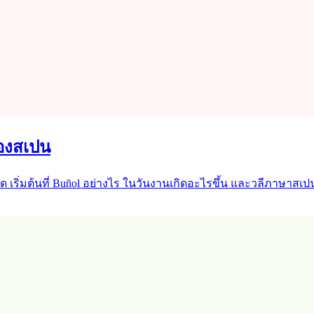
องสเปน
อใด เริ่มต้นที่ Buñol อย่างไร ในวันงานเกิดอะไรขึ้น และวลีภาษาสเปน