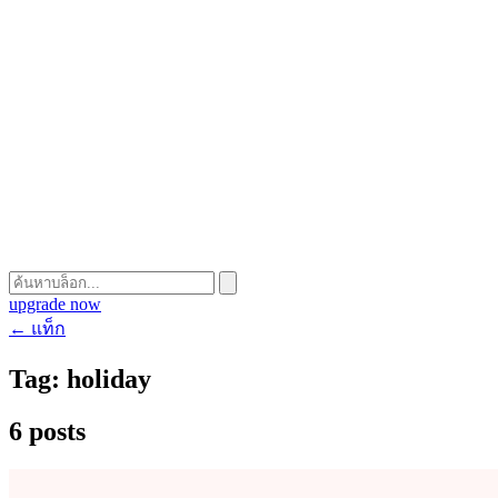
upgrade now
← แท็ก
Tag:
holiday
6 posts