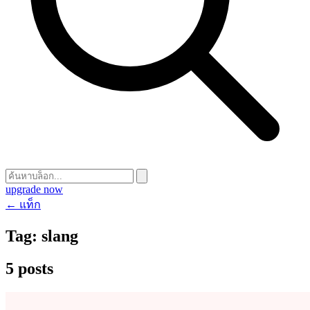
upgrade now
← แท็ก
Tag:
slang
5 posts