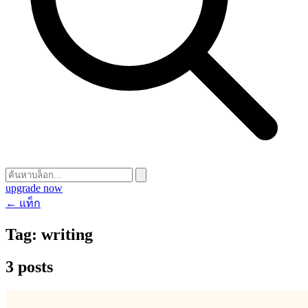
upgrade now
← แท็ก
Tag:
writing
3 posts