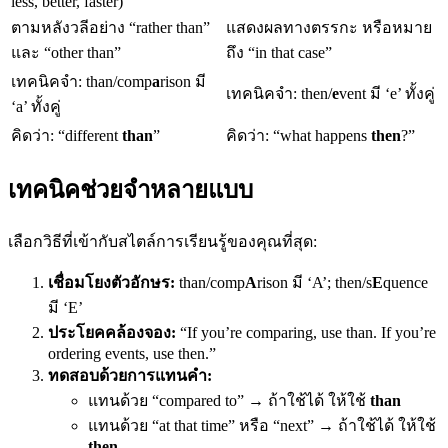
less, better, faster)
ตามหลังวลีอย่าง “rather than”
แสดงผลทางตรรกะ หรือหมาย
และ “other than”
ถึง “in that case”
เทคนิคจำ: than/comp
a
rison มี
เทคนิคจำ: then/
e
vent มี ‘e’ ทั้งคู่
‘a’ ทั้งคู่
คิดว่า: “different
than
”
คิดว่า: “what happens
then
?”
เทคนิคช่วยจำหลายแบบ
เลือกวิธีที่เข้ากับสไตล์การเรียนรู้ของคุณที่สุด:
เชื่อมโยงตัวอักษร:
than/comp
A
rison มี ‘A’; then/s
E
quence
มี ‘E’
ประโยคคล้องจอง:
“If you’re comparing, use than. If you’re
ordering events, use then.”
ทดสอบด้วยการแทนคำ:
แทนด้วย “compared to” → ถ้าใช้ได้ ให้ใช้
than
แทนด้วย “at that time” หรือ “next” → ถ้าใช้ได้ ให้ใช้
then