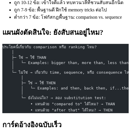
ถูก 10-12 ข้อ: เข้าใจดีแล้ว ทบทวนวลีที่ชวนสับสนอีกนิด
ถูก 7-9 ข้อ: พื้นฐานดี ฝึกใช้ memory tricks ต่อไป
ต่ำกว่า 7 ข้อ: โฟกัสกฎพื้นฐาน: comparison vs. sequence
แผนผังตัดสินใจ: ยังสับสนอยู่ไหม?
ประโยคนี้เกี่ยวกับ comparison หรือ ranking ไหม?
    │
    ├─ ใช่ → ใช้ THAN
    │   └─ Examples: bigger than, more than, less than,
    │
    └─ ไม่ใช่ → เกี่ยวกับ time, sequence, หรือ consequence ไห
        │
        ├─ ใช่ → ใช้ THEN
        │   └─ Examples: and then, back then, if...then
        │
        └─ ยังไม่แน่ใจ? → ลอง substitution test:
            • แทนด้วย "compared to" ได้ไหม? → THAN
            • แทนด้วย "after that" ได้ไหม? → THEN
การ์ดอ้างอิงฉบับเร็ว