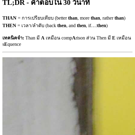
TL;DR - คำตอบใน 30 วินาที
THAN
= การเปรียบเทียบ (better
than
, more
than
, rather
than
)
THEN
= เวลา/ลำดับ (back
then
, and
then
, if…:
then
)
เทคนิคจำ:
Than มี
A
เหมือน comp
A
rison ส่วน Then มี
E
เหมือน
s
E
quence