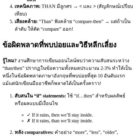
เทคนิคภาพ:
THAN มีลูกศร →
<
และ
>
(สัญลักษณ์เปรียบ
เทียบ)
เสียงคล้าย:
“Than” ฟังคล้าย “compare-then” → แต่ถ้าเป็น
ลำดับ ให้ตัด “compare” ออก!
ข้อผิดพลาดที่พบบ่อยและวิธีหลีกเลี่ยง
รู้ไหม?
งานศึกษาการเขียนออนไลน์พบว่าความสับสนระหว่าง
“than/then” ปรากฏในข้อความทั้งหมดประมาณ 2-3% ทำให้เป็น
หนึ่งในข้อผิดพลาดภาษาอังกฤษที่พบบ่อยที่สุด 10 อันดับแรก
แม้แต่นักเขียนมืออาชีพก็พลาดได้เป็นครั้งคราว!
สับสนใน “if” statements:
ใช้ “if…then” สำหรับผลลัพธ์
หรือผลแบบมีเงื่อนไข
✓ If it rains, then we’ll stay inside.
✗ If it rains, than we’ll stay inside.
หลัง comparatives:
คำอย่าง “more”, “less”, “older”,