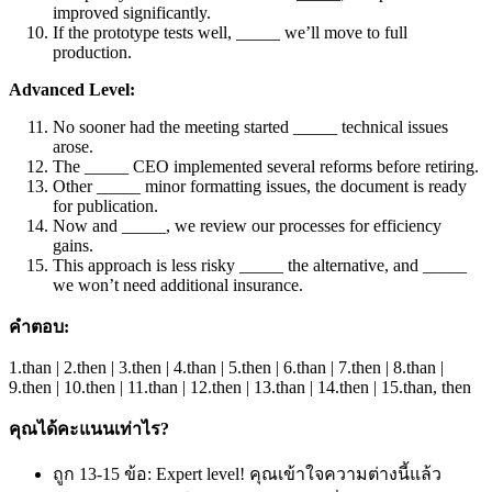
improved significantly.
If the prototype tests well, _____ we’ll move to full
production.
Advanced Level:
No sooner had the meeting started _____ technical issues
arose.
The _____ CEO implemented several reforms before retiring.
Other _____ minor formatting issues, the document is ready
for publication.
Now and _____, we review our processes for efficiency
gains.
This approach is less risky _____ the alternative, and _____
we won’t need additional insurance.
คำตอบ:
1.than | 2.then | 3.then | 4.than | 5.then | 6.than | 7.then | 8.than |
9.then | 10.then | 11.than | 12.then | 13.than | 14.then | 15.than, then
คุณได้คะแนนเท่าไร?
ถูก 13-15 ข้อ: Expert level! คุณเข้าใจความต่างนี้แล้ว