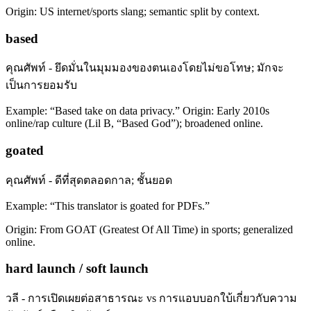
Origin: US internet/sports slang; semantic split by context.
based
คุณศัพท์ - ยึดมั่นในมุมมองของตนเองโดยไม่ขอโทษ; มักจะ
เป็นการยอมรับ
Example: “Based take on data privacy.” Origin: Early 2010s
online/rap culture (Lil B, “Based God”); broadened online.
goated
คุณศัพท์ - ดีที่สุดตลอดกาล; ชั้นยอด
Example: “This translator is goated for PDFs.”
Origin: From GOAT (Greatest Of All Time) in sports; generalized
online.
hard launch / soft launch
วลี - การเปิดเผยต่อสาธารณะ vs การแอบบอกใบ้เกี่ยวกับความ