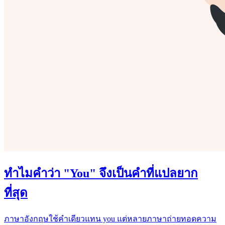
ทำไมคำว่า "You" จึงเป็นคำที่แปลยาก
ที่สุด
ภาษาอังกฤษใช้คำเดียวแทน you แต่หลายภาษาถ่ายทอดความ