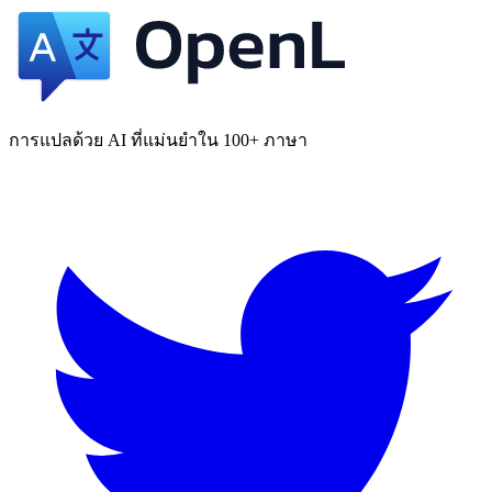
การแปลด้วย AI ที่แม่นยำใน 100+ ภาษา