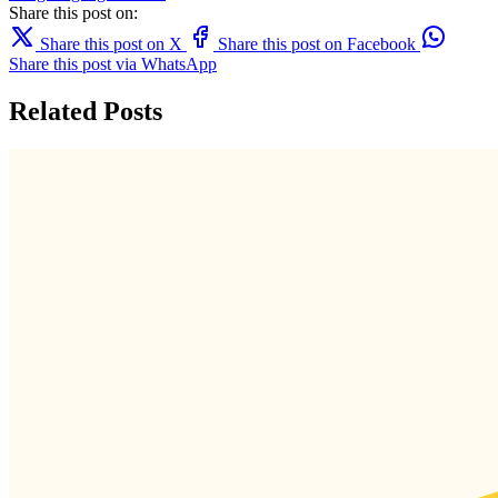
Share this post on:
Share this post on X
Share this post on Facebook
Share this post via WhatsApp
Related Posts