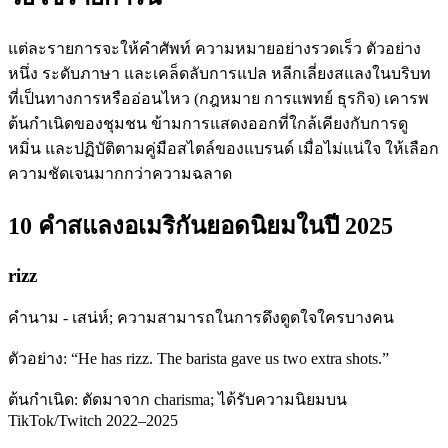
แต่ละรายการจะให้คำศัพท์ ความหมายอย่างรวดเร็ว ตัวอย่าง
หนึ่ง ระดับภาษา และเคล็ดลับการแปล หลีกเลี่ยงสแลงในบริบท
ที่เป็นทางการหรืออ่อนไหว (กฎหมาย การแพทย์ ธุรกิจ) เคารพ
ต้นกำเนิดของชุมชน ข้ามการแสดงออกที่ใกล้เคียงกับการดู
หมิ่น และปฏิบัติตามคู่มือสไตล์ของแบรนด์ เมื่อไม่แน่ใจ ให้เลือก
ความชัดเจนมากกว่าความฉลาด
10 คำสแลงอเมริกันยอดนิยมในปี 2025
rizz
คำนาม - เสน่ห์; ความสามารถในการดึงดูดใจใครบางคน
ตัวอย่าง: “He has rizz. The barista gave us two extra shots.”
ต้นกำเนิด: ตัดมาจาก charisma; ได้รับความนิยมบน
TikTok/Twitch 2022–2025