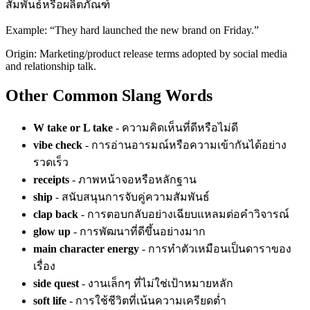
สัมพันธ์หรือผลิตภัณฑ์
Example: “They hard launched the new brand on Friday.”
Origin: Marketing/product release terms adopted by social media
and relationship talk.
Other Common Slang Words
W take or L take
- ความคิดเห็นที่ดีหรือไม่ดี
vibe check
- การอ่านอารมณ์หรือความเข้ากันได้อย่าง
รวดเร็ว
receipts
- ภาพหน้าจอหรือหลักฐาน
ship
- สนับสนุนการจับคู่ความสัมพันธ์
clap back
- การตอบกลับอย่างเฉียบแหลมต่อคำวิจารณ์
glow up
- การพัฒนาที่ดีขึ้นอย่างมาก
main character energy
- การทำตัวเหมือนเป็นดาราของ
เรื่อง
side quest
- งานเล็กๆ ที่ไม่ใช่เป้าหมายหลัก
soft life
- การใช้ชีวิตที่เน้นความเครียดต่ำ