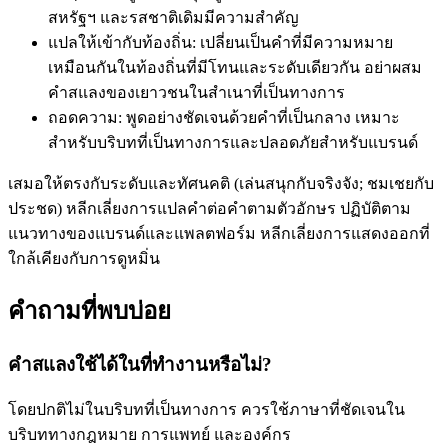
สหรัฐฯ และรสชาติเดิมมีความสำคัญ
แปลให้เข้ากับท้องถิ่น: เปลี่ยนเป็นคำที่มีความหมาย
เหมือนกันในท้องถิ่นที่มีโทนและระดับเดียวกัน อย่าผสม
คำสแลงของเยาวชนในสำเนาที่เป็นทางการ
ถอดความ: พูดอย่างชัดเจนด้วยคำที่เป็นกลาง เหมาะ
สำหรับบริบทที่เป็นทางการและปลอดภัยสำหรับแบรนด์
เสมอให้ตรงกับระดับและทัศนคติ (เล่นสนุกกับจริงจัง; ชมเชยกับ
ประชด) หลีกเลี่ยงการแปลคำต่อคำตามตัวอักษร ปฏิบัติตาม
แนวทางของแบรนด์และแพลตฟอร์ม หลีกเลี่ยงการแสดงออกที่
ใกล้เคียงกับการดูหมิ่น
คำถามที่พบบ่อย
คำสแลงใช้ได้ในที่ทำงานหรือไม่?
โดยปกติไม่ในบริบทที่เป็นทางการ ควรใช้ภาษาที่ชัดเจนใน
บริบททางกฎหมาย การแพทย์ และองค์กร