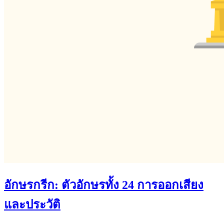
อักษรกรีก: ตัวอักษรทั้ง 24 การออกเสียง
และประวัติ