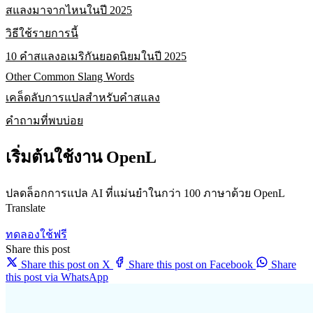
สแลงมาจากไหนในปี 2025
วิธีใช้รายการนี้
10 คำสแลงอเมริกันยอดนิยมในปี 2025
Other Common Slang Words
เคล็ดลับการแปลสำหรับคำสแลง
คำถามที่พบบ่อย
เริ่มต้นใช้งาน OpenL
ปลดล็อกการแปล AI ที่แม่นยำในกว่า 100 ภาษาด้วย OpenL
Translate
ทดลองใช้ฟรี
Share this post
Share this post on X
Share this post on Facebook
Share
this post via WhatsApp