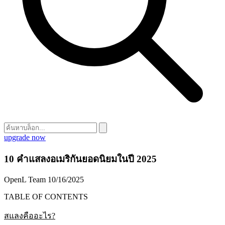
upgrade now
10 คำแสลงอเมริกันยอดนิยมในปี 2025
OpenL Team
10/16/2025
TABLE OF CONTENTS
สแลงคืออะไร?