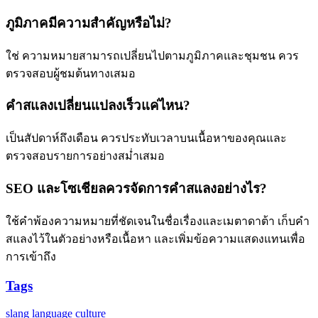
ภูมิภาคมีความสำคัญหรือไม่?
ใช่ ความหมายสามารถเปลี่ยนไปตามภูมิภาคและชุมชน ควร
ตรวจสอบผู้ชมต้นทางเสมอ
คำสแลงเปลี่ยนแปลงเร็วแค่ไหน?
เป็นสัปดาห์ถึงเดือน ควรประทับเวลาบนเนื้อหาของคุณและ
ตรวจสอบรายการอย่างสม่ำเสมอ
SEO และโซเชียลควรจัดการคำสแลงอย่างไร?
ใช้คำพ้องความหมายที่ชัดเจนในชื่อเรื่องและเมตาดาต้า เก็บคำ
สแลงไว้ในตัวอย่างหรือเนื้อหา และเพิ่มข้อความแสดงแทนเพื่อ
การเข้าถึง
Tags
slang
language
culture