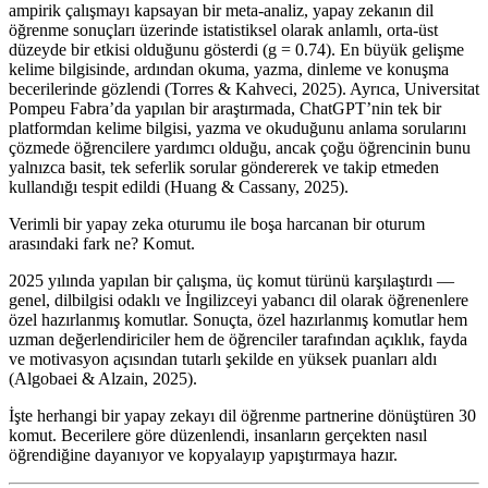
ampirik çalışmayı kapsayan bir meta-analiz, yapay zekanın dil
öğrenme sonuçları üzerinde istatistiksel olarak anlamlı, orta-üst
düzeyde bir etkisi olduğunu gösterdi (g = 0.74). En büyük gelişme
kelime bilgisinde, ardından okuma, yazma, dinleme ve konuşma
becerilerinde gözlendi (Torres & Kahveci, 2025). Ayrıca, Universitat
Pompeu Fabra’da yapılan bir araştırmada, ChatGPT’nin tek bir
platformdan kelime bilgisi, yazma ve okuduğunu anlama sorularını
çözmede öğrencilere yardımcı olduğu, ancak çoğu öğrencinin bunu
yalnızca basit, tek seferlik sorular göndererek ve takip etmeden
kullandığı tespit edildi (Huang & Cassany, 2025).
Verimli bir yapay zeka oturumu ile boşa harcanan bir oturum
arasındaki fark ne? Komut.
2025 yılında yapılan bir çalışma, üç komut türünü karşılaştırdı —
genel, dilbilgisi odaklı ve İngilizceyi yabancı dil olarak öğrenenlere
özel hazırlanmış komutlar. Sonuçta, özel hazırlanmış komutlar hem
uzman değerlendiriciler hem de öğrenciler tarafından açıklık, fayda
ve motivasyon açısından tutarlı şekilde en yüksek puanları aldı
(Algobaei & Alzain, 2025).
İşte herhangi bir yapay zekayı dil öğrenme partnerine dönüştüren 30
komut. Becerilere göre düzenlendi, insanların gerçekten nasıl
öğrendiğine dayanıyor ve kopyalayıp yapıştırmaya hazır.