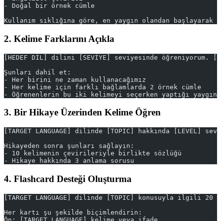
- Doğal bir örnek cümle
Kullanım sıklığına göre, en yaygın olandan başlayarak s
2. Kelime Farklarını Açıkla
[HEDEF DİL] dilini [SEVİYE] seviyesinde öğreniyorum. [K
Şunları dahil et:
- Her birini ne zaman kullanacağımız
- Her kelime için farklı bağlamlarda 2 örnek cümle
- Öğrenenlerin bu iki kelimeyi seçerken yaptığı yaygın 
3. Bir Hikaye Üzerinden Kelime Öğren
[TARGET LANGUAGE] dilinde [TOPIC] hakkında [LEVEL] sevi
Hikayeden sonra şunları sağlayın:
- 10 kelimenin çevirileriyle birlikte sözlüğü
- Hikaye hakkında 3 anlama sorusu
4. Flashcard Desteği Oluşturma
[TARGET LANGUAGE] dilinde [TOPIC] konusuyla ilgili 20 k
Her kartı şu şekilde biçimlendirin:
Ön: [TARGET LANGUAGE] kelime veya ifade