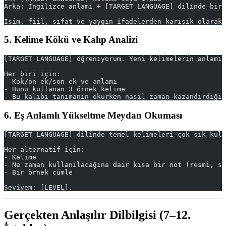
Arka: İngilizce anlamı + [TARGET LANGUAGE] dilinde bir 
İsim, fiil, sıfat ve yaygın ifadelerden karışık olarak 
5. Kelime Kökü ve Kalıp Analizi
[TARGET LANGUAGE] öğreniyorum. Yeni kelimelerin anlamın
Her biri için:
- Kök/ön ek/son ek ve anlamı
- Bunu kullanan 3 örnek kelime
- Bu kalıbı tanımanın okurken nasıl zaman kazandırdığın
6. Eş Anlamlı Yükseltme Meydan Okuması
[TARGET LANGUAGE] dilinde temel kelimeleri çok sık kull
Her alternatif için:
- Kelime
- Ne zaman kullanılacağına dair kısa bir not (resmi, s
- Bir örnek cümle
Seviyem: [LEVEL].
Gerçekten Anlaşılır Dilbilgisi (7–12.