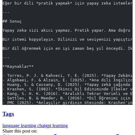
Eğer bir dili *pratik yapmak* için yapay zeka istemleri
---
## Sonuç
Yapay zeka sizi akıcı yapmaz. Pratik yapar. Ama doğru i
Bir istemi kopyalayın. Dilinizi ve seviyenizi yapıştır
Bir dil öğrenmek için en iyi zaman beş yıl önceydi. İki
---
**Kaynaklar**
- Torres, P. J. & Kahveci, Y. E. (2025). *Yapay Zekânın
- Algobaei, F. & Alzain, E. (2025). *Ana dili İngilizce
- Huang, S. & Cassany, D. (2025). *Yapay zekâ çağında İ
- Krashen, S. (1982). *İkinci Dil Ediniminde İlkeler ve
- Kang, S. H. K. (2016). *Aralıklı Tekrar Verimli ve Et
- Settles, B. & Meeder, B. (2016). *Dil Öğrenimi için E
- PMC (2025). *Anlaşılır girdinin ötesinde: Krashen'ın 
Tags
language learning
chatgpt
learning
Share this post on: