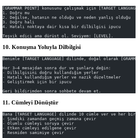
[GRAMMAR POINT] konusunu çalışmak için [TARGET LANGUAGE
1. Doğru mu
2. Değilse, hatanın ne olduğu ve neden yanlış olduğu
3. Doğru hali
4. Hatalı noktaya dair kısa bir dilbilgisi ipucu
Teşvik edici ama dürüst ol. Seviyem: [LEVEL].
10. Konuşma Yoluyla Dilbilgisi
Benimle [TARGET LANGUAGE] dilinde, doğal olarak [GRAMMA
Her 3–4 mesajdan sonra dur ve şunlara değin:
- Dilbilgisini doğru kullandığım yerler
- Hatalı kullandığım yerler ve nazik düzeltmeler
- Geliştirmek için bir ipucu
Geri bildirimden sonra sohbete devam et.
11. Cümleyi Dönüştür
Bana [TARGET LANGUAGE] dilinde 10 cümle ver ve her biri
- Şimdiki zamandan geçmiş zamana çevir
- Olumlu cümleyi soruya çevir
- Etken cümleyi edilgene çevir
- Resmiden samimiye çevir