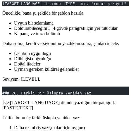
[TARGET LANGUAGE] dilinde [TYPE, örn. "resmi şikayet" /
Öncelikle, bana şu şekilde bir şablon hazırla:
Uygun bir selamlama
Doldurabileceğim 3–4 gövde paragrafı için yer tutucular
Kapanış ve imza bölümü
Daha sonra, kendi versiyonumu yazdıktan sonra, şunları incele:
Üslubun uygunluğu
Dilbilgisi doğruluğu
Doğal ifadeler
Uyman gereken kültürel gelenekler
Seviyem: [LEVEL].
### 26. Farklı Bir Üslupta Yeniden Yaz
İşte [TARGET LANGUAGE] dilinde yazdığım bir paragraf:
[PASTE TEXT]
Lütfen bunu üç farklı üslupta yeniden yaz:
Daha resmi (iş yazışmaları için uygun)