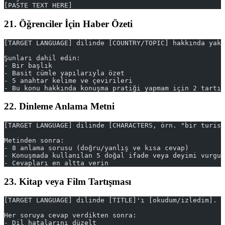
[PASTE TEXT HERE]
21. Öğrenciler İçin Haber Özeti
[TARGET LANGUAGE] dilinde [COUNTRY/TOPIC] hakkında yakı
Şunları dahil edin:
- Bir başlık
- Basit cümle yapılarıyla özet
- 5 anahtar kelime ve çevirileri
- Bu konu hakkında konuşma pratiği yapmam için 2 tartış
22. Dinleme Anlama Metni
[TARGET LANGUAGE] dilinde [CHARACTERS, örn. "bir turist
Metinden sonra:
- 8 anlama sorusu (doğru/yanlış ve kısa cevap)
- Konuşmada kullanılan 5 doğal ifade veya deyimi vurgul
- Cevapları en altta verin
23. Kitap veya Film Tartışması
[TARGET LANGUAGE] dilinde [TITLE]'ı [okudum/izledim]. 
Her soruya cevap verdikten sonra:
- Dil hatalarını düzelt