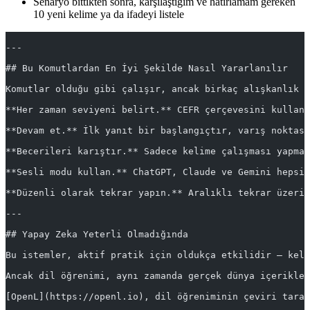
Senaryo bittikten sonra, karşılaştığım ve hatırlamam gereken
10 yeni kelime ya da ifadeyi listele
---
## Bu Komutlardan En İyi Şekilde Nasıl Yararlanılır
Komutlar olduğu gibi çalışır, ancak birkaç alışkanlık o
**Her zaman seviyeni belirt.** CEFR çerçevesini kullan
**Devam et.** İlk yanıt bir başlangıçtır, varış noktas
**Becerileri karıştır.** Sadece kelime çalışması yapma.
**Sesli modu kullan.** ChatGPT, Claude ve Gemini hepsi
**Düzenli olarak tekrar yapın.** Aralıklı tekrar üzerin
---
## Yapay Zeka Yeterli Olmadığında
Bu istemler, aktif pratik için oldukça etkilidir — keli
Ancak dil öğrenimi, aynı zamanda gerçek dünya içerikler
[OpenL](https://openl.io), dil öğreniminin çeviri taraf