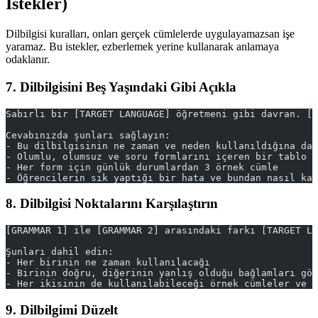
İstekler)
Dilbilgisi kuralları, onları gerçek cümlelerde uygulayamazsan işe
yaramaz. Bu istekler, ezberlemek yerine kullanarak anlamaya
odaklanır.
7. Dilbilgisini Beş Yaşındaki Gibi Açıkla
Sabırlı bir [TARGET LANGUAGE] öğretmeni gibi davran. [G
Cevabınızda şunları sağlayın:
- Bu dilbilgisinin ne zaman ve neden kullanıldığına dai
- Olumlu, olumsuz ve soru formlarını içeren bir tablo
- Her form için günlük durumlardan 3 örnek cümle
- Öğrencilerin sık yaptığı bir hata ve bundan nasıl kaç
8. Dilbilgisi Noktalarını Karşılaştırın
[GRAMMAR 1] ile [GRAMMAR 2] arasındaki farkı [TARGET LA
Şunları dahil edin:
- Her birinin ne zaman kullanılacağı
- Birinin doğru, diğerinin yanlış olduğu bağlamları gö
- Her ikisinin de kullanılabileceği örnek cümleler ve a
9. Dilbilgimi Düzelt