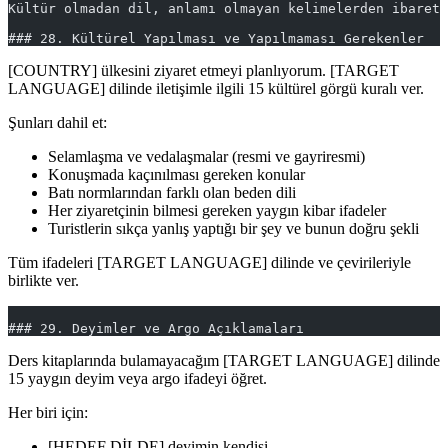
Kültür olmadan dil, anlamı olmayan kelimelerden ibarett
### 28. Kültürel Yapılması ve Yapılmaması Gerekenler
[COUNTRY] ülkesini ziyaret etmeyi planlıyorum. [TARGET
LANGUAGE] dilinde iletişimle ilgili 15 kültürel görgü kuralı ver.
Şunları dahil et:
Selamlaşma ve vedalaşmalar (resmi ve gayriresmi)
Konuşmada kaçınılması gereken konular
Batı normlarından farklı olan beden dili
Her ziyaretçinin bilmesi gereken yaygın kibar ifadeler
Turistlerin sıkça yanlış yaptığı bir şey ve bunun doğru şekli
Tüm ifadeleri [TARGET LANGUAGE] dilinde ve çevirileriyle
birlikte ver.
### 29. Deyimler ve Argo Açıklamaları
Ders kitaplarında bulamayacağım [TARGET LANGUAGE] dilinde
15 yaygın deyim veya argo ifadeyi öğret.
Her biri için:
[HEDEF DİLDE] deyimin kendisi