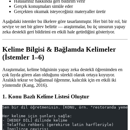
Hatalarınız hakkında geri bildirim verir
Gerçek konuşmaları simüle eder
Gerçekten okumak isteyeceğiniz materyaller üretir
Aşağıdaki istemler bu ilkelere göre tasarlanmıştır. Her biri bir rol, bir
seviye ve net bir görev belirtir — araştırmalar, bu üç unsurun yapay
zeka destekli geri bildirimi en etkili hale getirdiğini gösteriyor.
Kelime Bilgisi & Bağlamda Kelimeler
(İstemler 1–6)
Araştırmalar, kelime bilgisinin yapay zeka destekli öğrenimden en
çok fayda gören alan olduğunu sürekli olarak ortaya koyuyor.
Aralıklı tekrar ve bağlamsal öğrenme, kalıcılık için en etkili iki
yöntemdir (Kang, 2016).
1. Konu Bazlı Kelime Listesi Oluştur
Sen bir dil öğretmenisin. [KONU, örn. "restoranda yemek
Her kelime için şunları sağla:
- [HEDEF DİL] dilinde kelime
- Telaffuz rehberi (gerekirse latin harfleriyle)
- İngilizce çevirisi