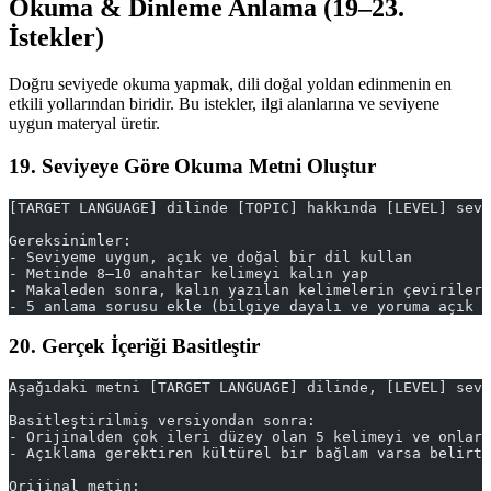
Okuma & Dinleme Anlama (19–23.
İstekler)
Doğru seviyede okuma yapmak, dili doğal yoldan edinmenin en
etkili yollarından biridir. Bu istekler, ilgi alanlarına ve seviyene
uygun materyal üretir.
19. Seviyeye Göre Okuma Metni Oluştur
[TARGET LANGUAGE] dilinde [TOPIC] hakkında [LEVEL] sevi
Gereksinimler:
- Seviyeme uygun, açık ve doğal bir dil kullan
- Metinde 8–10 anahtar kelimeyi kalın yap
- Makaleden sonra, kalın yazılan kelimelerin çevirileri
- 5 anlama sorusu ekle (bilgiye dayalı ve yoruma açık k
20. Gerçek İçeriği Basitleştir
Aşağıdaki metni [TARGET LANGUAGE] dilinde, [LEVEL] sevi
Basitleştirilmiş versiyondan sonra:
- Orijinalden çok ileri düzey olan 5 kelimeyi ve onları
- Açıklama gerektiren kültürel bir bağlam varsa belirt
Orijinal metin: