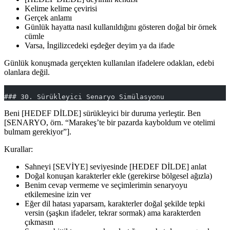
Kelime kelime çevirisi
Gerçek anlamı
Günlük hayatta nasıl kullanıldığını gösteren doğal bir örnek
cümle
Varsa, İngilizcedeki eşdeğer deyim ya da ifade
Günlük konuşmada gerçekten kullanılan ifadelere odaklan, edebi
olanlara değil.
### 30. Sürükleyici Senaryo Simülasyonu
Beni [HEDEF DİLDE] sürükleyici bir duruma yerleştir. Ben
[SENARYO, örn. “Marakeş’te bir pazarda kayboldum ve otelimi
bulmam gerekiyor”].
Kurallar:
Sahneyi [SEVİYE] seviyesinde [HEDEF DİLDE] anlat
Doğal konuşan karakterler ekle (gerekirse bölgesel ağızla)
Benim cevap vermeme ve seçimlerimin senaryoyu
etkilemesine izin ver
Eğer dil hatası yaparsam, karakterler doğal şekilde tepki
versin (şaşkın ifadeler, tekrar sormak) ama karakterden
çıkmasın