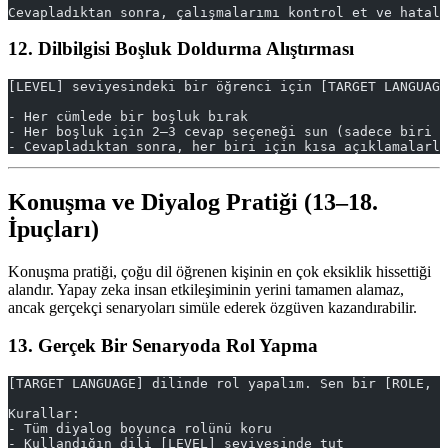
Cevapladıktan sonra, çalışmalarımı kontrol et ve hatala
12. Dilbilgisi Boşluk Doldurma Alıştırması
[LEVEL] seviyesindeki bir öğrenci için [TARGET LANGUAGE
- Her cümlede bir boşluk bırak
- Her boşluk için 2–3 cevap seçeneği sun (sadece biri d
- Cevapladıktan sonra, her biri için kısa açıklamalarla
Konuşma ve Diyalog Pratiği (13–18.
İpuçları)
Konuşma pratiği, çoğu dil öğrenen kişinin en çok eksiklik hissettiği
alandır. Yapay zeka insan etkileşiminin yerini tamamen alamaz,
ancak gerçekçi senaryoları simüle ederek özgüven kazandırabilir.
13. Gerçek Bir Senaryoda Rol Yapma
[TARGET LANGUAGE] dilinde rol yapalım. Sen bir [ROLE, ö
Kurallar:
- Tüm diyalog boyunca rolünü koru
- Kullandığın dili [LEVEL] seviyesinde tut