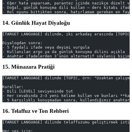
- Eğer hata yaparsam, parantez içinde nazikçe düzelt ve
- Doğal, günlük konuşma dili kullan — ders kitabı ifade
- Rol oyunu bittikten sonra, hatırlamam gereken en fay
14. Günlük Hayat Diyaloğu
[TARGET LANGUAGE] dilinde, iki arkadaş arasında [TOPIC,
Diyalogdan sonra:
- 5 faydalı ifade veya deyimi vurgula
- Kullanılan argo ya da günlük konuşma dilini açıkla
- Anahtar ifadelerden 3’ünün alternatif söyleniş biçiml
15. Münazara Pratiği
[TARGET LANGUAGE] dilinde [TOPIC, örn: "Uzaktan çalışma
Kurallar:
- Dili [LEVEL] seviyesinde tut
- Her cevabında 2–3 yeni kelime kullan ve bunları **kal
- 5 karşılıklı konuşmadan sonra, kullandığımız anahtar 
16. Telaffuz ve Ton Rehberi
[TARGET LANGUAGE] dilinde telaffuzumu geliştirmek istiy
Her ses için: