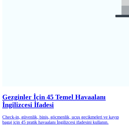
Gezginler İçin 45 Temel Havaalanı
İngilizcesi İfadesi
Check-in, güvenlik, biniş, göçmenlik, uçuş gecikmeleri ve kayıp
bagaj için 45 pratik havaalanı İngilizcesi ifadesini kullanın.