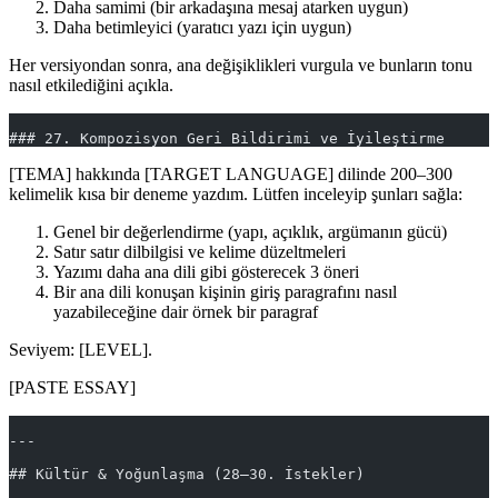
Daha samimi (bir arkadaşına mesaj atarken uygun)
Daha betimleyici (yaratıcı yazı için uygun)
Her versiyondan sonra, ana değişiklikleri vurgula ve bunların tonu
nasıl etkilediğini açıkla.
### 27. Kompozisyon Geri Bildirimi ve İyileştirme
[TEMA] hakkında [TARGET LANGUAGE] dilinde 200–300
kelimelik kısa bir deneme yazdım. Lütfen inceleyip şunları sağla:
Genel bir değerlendirme (yapı, açıklık, argümanın gücü)
Satır satır dilbilgisi ve kelime düzeltmeleri
Yazımı daha ana dili gibi gösterecek 3 öneri
Bir ana dili konuşan kişinin giriş paragrafını nasıl
yazabileceğine dair örnek bir paragraf
Seviyem: [LEVEL].
[PASTE ESSAY]
---
## Kültür & Yoğunlaşma (28–30. İstekler)