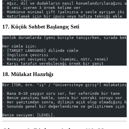
- Ağız, dil ve dudakların nasıl konumlandırılacağını aç
- O sesi içeren 3 örnek kelime ver
- Mümkünse minimal çift (yalnızca o sesle ayrışan iki k
- Hatırlamak için bir ipucu veya hafıza tekniği ekle
17. Küçük Sohbet Başlangıç Seti
Günlük durumlarda (yeni biriyle tanışırken, sırada bekl
Her cümle için:
- [TARGET LANGUAGE] dilinde cümle
- İngilizce çevirisi
- Resmiyet seviyesi notu (samimi, nötr, resmi)
- Karşı tarafın verebileceği örnek bir yanıt
18. Mülakat Hazırlığı
Bir [TÜR, örn. "iş" / "üniversiteye giriş"] mülakatını 
- Bana 8–10 yaygın soru sor, her seferinde bir tane
- Benim yanıtımı bekle, sonra bir sonraki soruyu sor
- Her yanıtımdan sonra, dilimin açık olup olmadığını kı
- Sonunda genel bir değerlendirme ve geliştirmem için 3
Benim seviyem: [LEVEL].