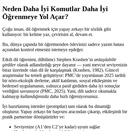
Neden Daha İyi Komutlar Daha İyi
Öğrenmeye Yol Açar?
Çoğu insan, dil öğrenmek için yapay zekayı bir sözlük gibi
kullanıyor: bir kelime yaz, çevirisini al, devam et.
Bu, dünya çapında bir öğretmenden ödevinizi sadece yazım hatası
açısından kontrol etmesini istemeye eşdeğer.
Etkili dil öğrenimi, dilbilimci Stephen Krashen’ın
anlaşılabilir
girdiler
olarak adlandırdığı şeye dayanır — yani mevcut seviyenizin
biraz üzerinde olan dil ile karşılaşmak (Krashen, 1982). Güncel
araştırmalar bu temeli geliştiriyor: PMC’de yayımlanan 2025 tarihli
bir nöro-ekolojik derleme, aktif katılımın, sosyal etkileşimin ve
bedensel uygulamanın, yalnızca pasif girdiden daha iyi sonuçlar
verdiğini savunuyor (PMC, 2025). Yani, dili sadece okumakla
kalmayıp
kullandığınızda
daha hızlı öğreniyorsunuz.
İyi hazırlanmış istemler (promptlar) tam olarak bu dinamiği
oluşturur. Yapay zekayı bir başvuru aracından çıkarıp, etkileşimli bir
pratik partnerine dönüştürürler ve:
Seviyenize (A1’den C2’ye kadar) uyum sağlar