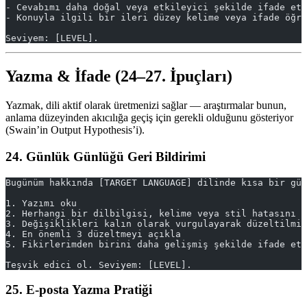
- Cevabımı daha doğal veya etkileyici şekilde ifade et
- Konuyla ilgili bir ileri düzey kelime veya ifade öğre
Seviyem: [LEVEL].
Yazma & İfade (24–27. İpuçları)
Yazmak, dili aktif olarak üretmenizi sağlar — araştırmalar bunun,
anlama düzeyinden akıcılığa geçiş için gerekli olduğunu gösteriyor
(Swain’in Output Hypothesis’i).
24. Günlük Günlüğü Geri Bildirimi
Bugünüm hakkında [TARGET LANGUAGE] dilinde kısa bir gün
1. Yazımı oku
2. Herhangi bir dilbilgisi, kelime veya stil hatasını d
3. Değişiklikleri kalın olarak vurgulayarak düzeltilmiş
4. En önemli 3 düzeltmeyi açıkla
5. Fikirlerimden birini daha gelişmiş şekilde ifade etm
Teşvik edici ol. Seviyem: [LEVEL].
25. E-posta Yazma Pratiği