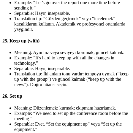
Example: “Let’s go over the report one more time before
sending it.”
Separable: Hayır, inseparable.
Translation tip: “Gözden geçirmek” veya “incelemek”
karşılıklarını kullanın. Akademik ve profesyonel ortamlarda
yaygındır.
25. Keep up (with)
Meaning: Aynı hız veya seviyeyi korumak; güncel kalmak.
Example: “It’s hard to keep up with all the changes in
technology.”
Separable: Hayır, inseparable.
Translation tip: İki anlam tonu vardır: tempoya uymak (“keep
up with the group”) ve güncel kalmak (“keep up with the
news”). Doğru nüansı seçin.
26. Set up
Meaning: Düzenlemek; kurmak; ekipmanı hazırlamak.
Example: “We need to set up the conference room before the
meeting.”
Separable: Evet, “Set the equipment up” veya “Set up the
equipment.”