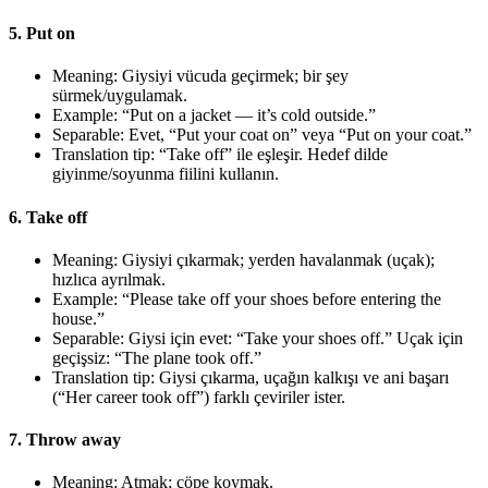
5. Put on
Meaning: Giysiyi vücuda geçirmek; bir şey
sürmek/uygulamak.
Example: “Put on a jacket — it’s cold outside.”
Separable: Evet, “Put your coat on” veya “Put on your coat.”
Translation tip: “Take off” ile eşleşir. Hedef dilde
giyinme/soyunma fiilini kullanın.
6. Take off
Meaning: Giysiyi çıkarmak; yerden havalanmak (uçak);
hızlıca ayrılmak.
Example: “Please take off your shoes before entering the
house.”
Separable: Giysi için evet: “Take your shoes off.” Uçak için
geçişsiz: “The plane took off.”
Translation tip: Giysi çıkarma, uçağın kalkışı ve ani başarı
(“Her career took off”) farklı çeviriler ister.
7. Throw away
Meaning: Atmak; çöpe koymak.