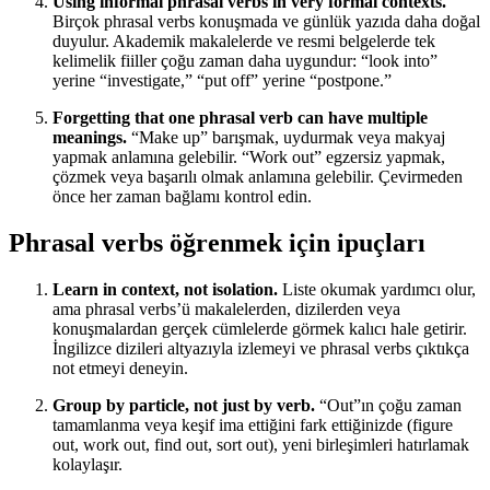
Using informal phrasal verbs in very formal contexts.
Birçok phrasal verbs konuşmada ve günlük yazıda daha doğal
duyulur. Akademik makalelerde ve resmi belgelerde tek
kelimelik fiiller çoğu zaman daha uygundur: “look into”
yerine “investigate,” “put off” yerine “postpone.”
Forgetting that one phrasal verb can have multiple
meanings.
“Make up” barışmak, uydurmak veya makyaj
yapmak anlamına gelebilir. “Work out” egzersiz yapmak,
çözmek veya başarılı olmak anlamına gelebilir. Çevirmeden
önce her zaman bağlamı kontrol edin.
Phrasal verbs öğrenmek için ipuçları
Learn in context, not isolation.
Liste okumak yardımcı olur,
ama phrasal verbs’ü makalelerden, dizilerden veya
konuşmalardan gerçek cümlelerde görmek kalıcı hale getirir.
İngilizce dizileri altyazıyla izlemeyi ve phrasal verbs çıktıkça
not etmeyi deneyin.
Group by particle, not just by verb.
“Out”ın çoğu zaman
tamamlanma veya keşif ima ettiğini fark ettiğinizde (figure
out, work out, find out, sort out), yeni birleşimleri hatırlamak
kolaylaşır.