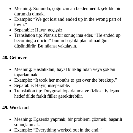
Meaning: Sonunda, çoğu zaman beklenmedik şekilde bir
durumda olmak.
Example: “We got lost and ended up in the wrong part of
town.”
Separable: Hayır, geçişsiz.
Translation tip: Plansız bir sonuç ima eder. “He ended up
becoming a doctor” bunun baştaki plan olmadığını
düşündürür. Bu nüansı yakalayın.
48. Get over
Meaning: Hastalıktan, hayal kırıklığından veya şoktan
toparlanmak.
Example: “It took her months to get over the breakup.”
Separable: Hayır, inseparable.
Translation tip: Duygusal toparlanma ve fiziksel iyileşme
hedef dilde farklı fiiller gerektirebilir.
49. Work out
Meaning: Egzersiz yapmak; bir problemi çözmek; başarılı
sonuçlanmak.
Example: “Everything worked out in the end.”