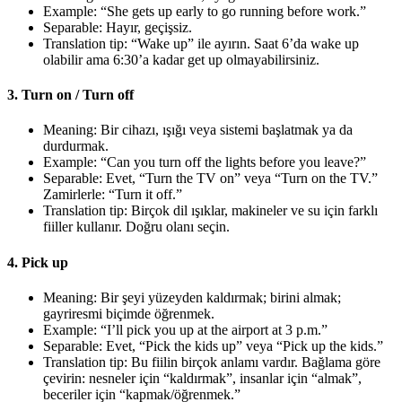
Example: “She gets up early to go running before work.”
Separable: Hayır, geçişsiz.
Translation tip: “Wake up” ile ayırın. Saat 6’da wake up
olabilir ama 6:30’a kadar get up olmayabilirsiniz.
3. Turn on / Turn off
Meaning: Bir cihazı, ışığı veya sistemi başlatmak ya da
durdurmak.
Example: “Can you turn off the lights before you leave?”
Separable: Evet, “Turn the TV on” veya “Turn on the TV.”
Zamirlerle: “Turn it off.”
Translation tip: Birçok dil ışıklar, makineler ve su için farklı
fiiller kullanır. Doğru olanı seçin.
4. Pick up
Meaning: Bir şeyi yüzeyden kaldırmak; birini almak;
gayriresmi biçimde öğrenmek.
Example: “I’ll pick you up at the airport at 3 p.m.”
Separable: Evet, “Pick the kids up” veya “Pick up the kids.”
Translation tip: Bu fiilin birçok anlamı vardır. Bağlama göre
çevirin: nesneler için “kaldırmak”, insanlar için “almak”,
beceriler için “kapmak/öğrenmek.”