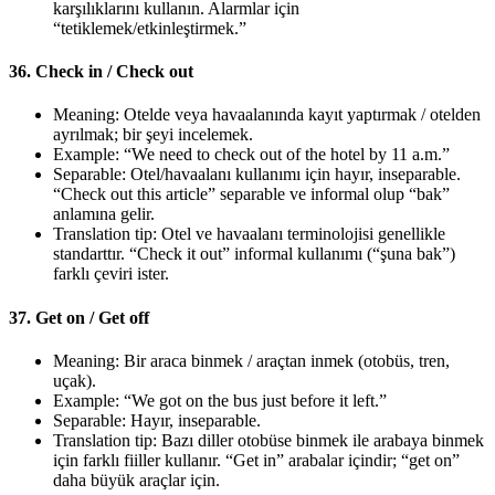
karşılıklarını kullanın. Alarmlar için
“tetiklemek/etkinleştirmek.”
36. Check in / Check out
Meaning: Otelde veya havaalanında kayıt yaptırmak / otelden
ayrılmak; bir şeyi incelemek.
Example: “We need to check out of the hotel by 11 a.m.”
Separable: Otel/havaalanı kullanımı için hayır, inseparable.
“Check out this article” separable ve informal olup “bak”
anlamına gelir.
Translation tip: Otel ve havaalanı terminolojisi genellikle
standarttır. “Check it out” informal kullanımı (“şuna bak”)
farklı çeviri ister.
37. Get on / Get off
Meaning: Bir araca binmek / araçtan inmek (otobüs, tren,
uçak).
Example: “We got on the bus just before it left.”
Separable: Hayır, inseparable.
Translation tip: Bazı diller otobüse binmek ile arabaya binmek
için farklı fiiller kullanır. “Get in” arabalar içindir; “get on”
daha büyük araçlar için.