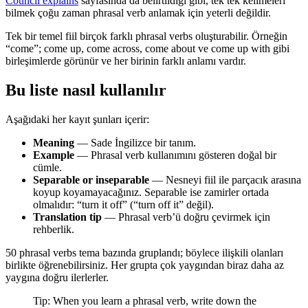
Council explains
sayfasında da belirtildiği gibi, tek tek kelimeleri
bilmek çoğu zaman phrasal verb anlamak için yeterli değildir.
Tek bir temel fiil birçok farklı phrasal verbs oluşturabilir. Örneğin
“come”; come up, come across, come about ve come up with gibi
birleşimlerde görünür ve her birinin farklı anlamı vardır.
Bu liste nasıl kullanılır
Aşağıdaki her kayıt şunları içerir:
Meaning
— Sade İngilizce bir tanım.
Example
— Phrasal verb kullanımını gösteren doğal bir
cümle.
Separable or inseparable
— Nesneyi fiil ile parçacık arasına
koyup koyamayacağınız. Separable ise zamirler ortada
olmalıdır: “turn it off” (“turn off it” değil).
Translation tip
— Phrasal verb’ü doğru çevirmek için
rehberlik.
50 phrasal verbs tema bazında gruplandı; böylece ilişkili olanları
birlikte öğrenebilirsiniz. Her grupta çok yaygından biraz daha az
yaygına doğru ilerlerler.
Tip: When you learn a phrasal verb, write down the