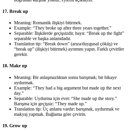
17. Break up
Meaning: Romantik ilişkiyi bitirmek.
Example: “They broke up after three years together.”
Separable: İlişkilerde geçişsizdir, hayır. “Break up the fight”
separable ve başka anlamdadır.
Translation tip: “Break down” (arıza/duygusal çöküş) ve
“break up” (ilişkiyi bitirmek) ayrımını yapın. Farklı çeviriler
gerekir.
18. Make up
Meaning: Bir anlaşmazlıktan sonra barışmak; bir hikaye
uydurmak.
Example: “They had a big argument but made up the next
day.”
Separable: Uydurma için evet: “She made up the story.”
Barışma için geçişsiz: “They made up.”
Translation tip: Üç anlamı vardır: barışmak, uydurmak ve
makyaj yapmak. Bağlama göre çevirin.
19. Grow up