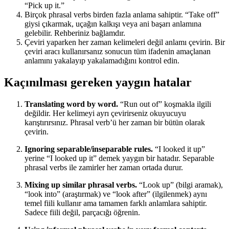
“Pick up it.”
Birçok phrasal verbs birden fazla anlama sahiptir. “Take off”
giysi çıkarmak, uçağın kalkışı veya ani başarı anlamına
gelebilir. Rehberiniz bağlamdır.
Çeviri yaparken her zaman kelimeleri değil anlamı çevirin. Bir
çeviri aracı kullanırsanız sonucun tüm ifadenin amaçlanan
anlamını yakalayıp yakalamadığını kontrol edin.
Kaçınılması gereken yaygın hatalar
Translating word by word.
“Run out of” koşmakla ilgili
değildir. Her kelimeyi ayrı çevirirseniz okuyucuyu
karıştırırsınız. Phrasal verb’ü her zaman bir bütün olarak
çevirin.
Ignoring separable/inseparable rules.
“I looked it up”
yerine “I looked up it” demek yaygın bir hatadır. Separable
phrasal verbs ile zamirler her zaman ortada durur.
Mixing up similar phrasal verbs.
“Look up” (bilgi aramak),
“look into” (araştırmak) ve “look after” (ilgilenmek) aynı
temel fiili kullanır ama tamamen farklı anlamlara sahiptir.
Sadece fiili değil, parçacığı öğrenin.