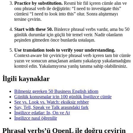
Practice by substitution.
Resmi bir fiil içeren cümle alın ve
onu phrasal verb ile değiştirin: “I need to investigate this”
cümlesi “I need to look into this” olur. Sonra alıştırmayı
tersine çevirin.
Start with these 50.
Binlerce phrasal verbs vardır, ama bu 50
günlük durumlar için güçlü bir temel verir. Nadir olanların
peşinden gitmeden önce bunlarda ustalaşın.
Use translation tools to verify your understanding.
Context-aware bir çeviriciye phrasal verb içeren tam bir cümle
yazın ve sonucun amaçlanan anlamı yakalayıp yakalamadığını
kontrol edin. Yakalamıyorsa yanlış tanıma sahip olabilirsiniz.
İlgili kaynaklar
Bilmeniz gereken 50 Business English idiom
Günlük konuşmalar için 100 günlük İngilizce cümle
See vs. Look vs. Watch: eksiksiz rehber
Say, Tell, Speak ve Talk arasındaki fark
İngilizce edatlar: In, On ve At
İngilizce nasıl öğrenilir
Phrasal verbs’ü OpenL ile doğru çevirin