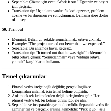
Separable: Çözme için evet: “Work it out.” Egzersiz ve başarı
için geçişsiz.
Translation tip: Üç anlamı vardır: fiziksel egzersiz, problem
çözme ve bir durumun iyi sonuçlanması. Bağlama göre doğru
olanı seçin.
50. Turn out
Meaning: Belirli bir şekilde sonuçlanmak; ortaya çıkmak.
Example: “The project turned out better than we expected.”
Separable: Bu anlamda hayır, geçişsiz.
Translation tip: “It turned out that he was right” beklenmedik
bilgi ortaya çıkarır. “Sonuçlanmak” veya “olduğu ortaya
çıkmak” karşılıklarını kullanın.
Temel çıkarımlar
Phrasal verbs isteğe bağlı değildir; gerçek İngilizce
konuşmaları anlamak için temel kelime bilgisidir.
Anlam tek tek kelimelerden değil, birleşimden gelir. Her
phrasal verb’ü tek bir kelime birimi gibi ele alın.
Separable ve inseparable ayrımı önemlidir. Separable verbs ile
zamirler fiil ve parçacık arasına gelmelidir: “Pick it up,” asla