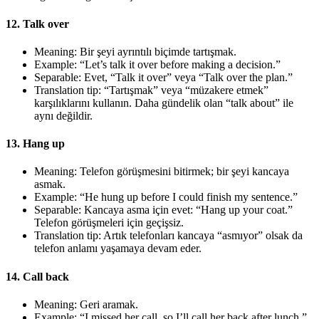
12. Talk over
Meaning: Bir şeyi ayrıntılı biçimde tartışmak.
Example: “Let’s talk it over before making a decision.”
Separable: Evet, “Talk it over” veya “Talk over the plan.”
Translation tip: “Tartışmak” veya “müzakere etmek”
karşılıklarını kullanın. Daha gündelik olan “talk about” ile
aynı değildir.
13. Hang up
Meaning: Telefon görüşmesini bitirmek; bir şeyi kancaya
asmak.
Example: “He hung up before I could finish my sentence.”
Separable: Kancaya asma için evet: “Hang up your coat.”
Telefon görüşmeleri için geçişsiz.
Translation tip: Artık telefonları kancaya “asmıyor” olsak da
telefon anlamı yaşamaya devam eder.
14. Call back
Meaning: Geri aramak.
Example: “I missed her call, so I’ll call her back after lunch.”