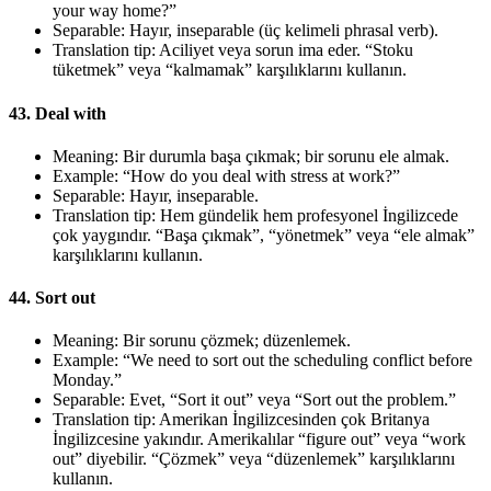
your way home?”
Separable: Hayır, inseparable (üç kelimeli phrasal verb).
Translation tip: Aciliyet veya sorun ima eder. “Stoku
tüketmek” veya “kalmamak” karşılıklarını kullanın.
43. Deal with
Meaning: Bir durumla başa çıkmak; bir sorunu ele almak.
Example: “How do you deal with stress at work?”
Separable: Hayır, inseparable.
Translation tip: Hem gündelik hem profesyonel İngilizcede
çok yaygındır. “Başa çıkmak”, “yönetmek” veya “ele almak”
karşılıklarını kullanın.
44. Sort out
Meaning: Bir sorunu çözmek; düzenlemek.
Example: “We need to sort out the scheduling conflict before
Monday.”
Separable: Evet, “Sort it out” veya “Sort out the problem.”
Translation tip: Amerikan İngilizcesinden çok Britanya
İngilizcesine yakındır. Amerikalılar “figure out” veya “work
out” diyebilir. “Çözmek” veya “düzenlemek” karşılıklarını
kullanın.