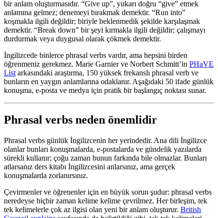
bir anlam oluşturmasıdır. “Give up”, yukarı doğru “give” etmek
anlamına gelmez; denemeyi bırakmak demektir. “Run into”
koşmakla ilgili değildir; biriyle beklenmedik şekilde karşılaşmak
demektir. “Break down” bir şeyi kırmakla ilgili değildir; çalışmayı
durdurmak veya duygusal olarak çökmek demektir.
İngilizcede binlerce phrasal verbs vardır, ama hepsini birden
öğrenmeniz gerekmez. Marie Garnier ve Norbert Schmitt’in
PHaVE
List
arkasındaki araştırma, 150 yüksek frekanslı phrasal verb ve
bunların en yaygın anlamlarına odaklanır. Aşağıdaki 50 ifade günlük
konuşma, e-posta ve medya için pratik bir başlangıç noktası sunar.
Phrasal verbs neden önemlidir
Phrasal verbs günlük İngilizcenin her yerindedir. Ana dili İngilizce
olanlar bunları konuşmalarda, e-postalarda ve gündelik yazılarda
sürekli kullanır; çoğu zaman bunun farkında bile olmazlar. Bunları
atlarsanız ders kitabı İngilizcesini anlarsınız, ama gerçek
konuşmalarda zorlanırsınız.
Çevirmenler ve öğrenenler için en büyük sorun şudur: phrasal verbs
neredeyse hiçbir zaman kelime kelime çevrilmez. Her birleşim, tek
tek kelimelerle çok az ilgisi olan yeni bir anlam oluşturur.
British