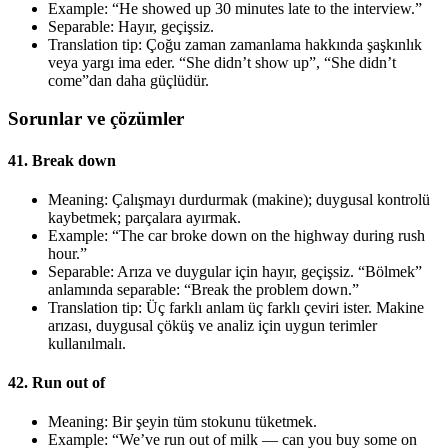
Example: “He showed up 30 minutes late to the interview.”
Separable: Hayır, geçişsiz.
Translation tip: Çoğu zaman zamanlama hakkında şaşkınlık
veya yargı ima eder. “She didn’t show up”, “She didn’t
come”dan daha güçlüdür.
Sorunlar ve çözümler
41. Break down
Meaning: Çalışmayı durdurmak (makine); duygusal kontrolü
kaybetmek; parçalara ayırmak.
Example: “The car broke down on the highway during rush
hour.”
Separable: Arıza ve duygular için hayır, geçişsiz. “Bölmek”
anlamında separable: “Break the problem down.”
Translation tip: Üç farklı anlam üç farklı çeviri ister. Makine
arızası, duygusal çöküş ve analiz için uygun terimler
kullanılmalı.
42. Run out of
Meaning: Bir şeyin tüm stokunu tüketmek.
Example: “We’ve run out of milk — can you buy some on