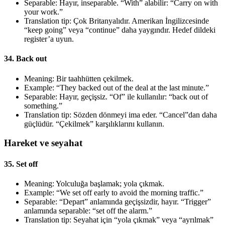
Separable: Hayır, inseparable. “With” alabilir: “Carry on with
your work.”
Translation tip: Çok Britanyalıdır. Amerikan İngilizcesinde
“keep going” veya “continue” daha yaygındır. Hedef dildeki
register’a uyun.
34. Back out
Meaning: Bir taahhütten çekilmek.
Example: “They backed out of the deal at the last minute.”
Separable: Hayır, geçişsiz. “Of” ile kullanılır: “back out of
something.”
Translation tip: Sözden dönmeyi ima eder. “Cancel”dan daha
güçlüdür. “Çekilmek” karşılıklarını kullanın.
Hareket ve seyahat
35. Set off
Meaning: Yolculuğa başlamak; yola çıkmak.
Example: “We set off early to avoid the morning traffic.”
Separable: “Depart” anlamında geçişsizdir, hayır. “Trigger”
anlamında separable: “set off the alarm.”
Translation tip: Seyahat için “yola çıkmak” veya “ayrılmak”