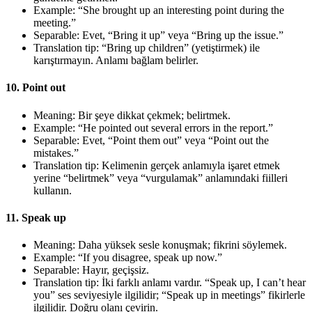
Example: “She brought up an interesting point during the
meeting.”
Separable: Evet, “Bring it up” veya “Bring up the issue.”
Translation tip: “Bring up children” (yetiştirmek) ile
karıştırmayın. Anlamı bağlam belirler.
10. Point out
Meaning: Bir şeye dikkat çekmek; belirtmek.
Example: “He pointed out several errors in the report.”
Separable: Evet, “Point them out” veya “Point out the
mistakes.”
Translation tip: Kelimenin gerçek anlamıyla işaret etmek
yerine “belirtmek” veya “vurgulamak” anlamındaki fiilleri
kullanın.
11. Speak up
Meaning: Daha yüksek sesle konuşmak; fikrini söylemek.
Example: “If you disagree, speak up now.”
Separable: Hayır, geçişsiz.
Translation tip: İki farklı anlamı vardır. “Speak up, I can’t hear
you” ses seviyesiyle ilgilidir; “Speak up in meetings” fikirlerle
ilgilidir. Doğru olanı çevirin.