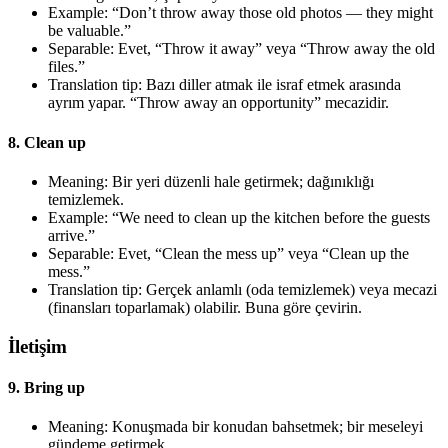
Example: “Don’t throw away those old photos — they might
be valuable.”
Separable: Evet, “Throw it away” veya “Throw away the old
files.”
Translation tip: Bazı diller atmak ile israf etmek arasında
ayrım yapar. “Throw away an opportunity” mecazidir.
8. Clean up
Meaning: Bir yeri düzenli hale getirmek; dağınıklığı
temizlemek.
Example: “We need to clean up the kitchen before the guests
arrive.”
Separable: Evet, “Clean the mess up” veya “Clean up the
mess.”
Translation tip: Gerçek anlamlı (oda temizlemek) veya mecazi
(finansları toparlamak) olabilir. Buna göre çevirin.
İletişim
9. Bring up
Meaning: Konuşmada bir konudan bahsetmek; bir meseleyi
gündeme getirmek.