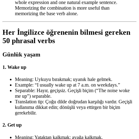
whole expression and one natural example sentence.
Memorizing the combination is more useful than
memorizing the base verb alone.
Her İngilizce öğrenenin bilmesi gereken
50 phrasal verbs
Günlük yaşam
1. Wake up
Meaning: Uykuyu bırakmak; uyanık hale gelmek.
Example: “I usually wake up at 7 a.m. on weekdays.”
Separable: Hayır, geçişsiz. Geçişli biçim (“The noise woke
me up”) separable.
Translation tip: Çoğu dilde doğrudan karşılığı vardır. Geçişli
kullanıma dikkat edin; dönüşlü veya ettirgen bir biçim
gerekebilir.
2. Get up
Meaning: Yataktan kalkmak; ayağa kalkmak.