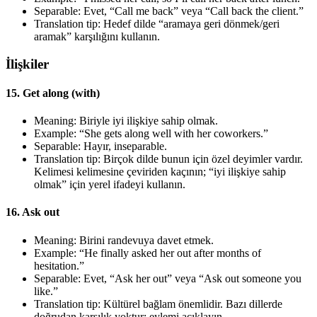
Separable: Evet, “Call me back” veya “Call back the client.”
Translation tip: Hedef dilde “aramaya geri dönmek/geri
aramak” karşılığını kullanın.
İlişkiler
15. Get along (with)
Meaning: Biriyle iyi ilişkiye sahip olmak.
Example: “She gets along well with her coworkers.”
Separable: Hayır, inseparable.
Translation tip: Birçok dilde bunun için özel deyimler vardır.
Kelimesi kelimesine çeviriden kaçının; “iyi ilişkiye sahip
olmak” için yerel ifadeyi kullanın.
16. Ask out
Meaning: Birini randevuya davet etmek.
Example: “He finally asked her out after months of
hesitation.”
Separable: Evet, “Ask her out” veya “Ask out someone you
like.”
Translation tip: Kültürel bağlam önemlidir. Bazı dillerde
doğrudan karşılık yoktur; eylemi açıklayın.