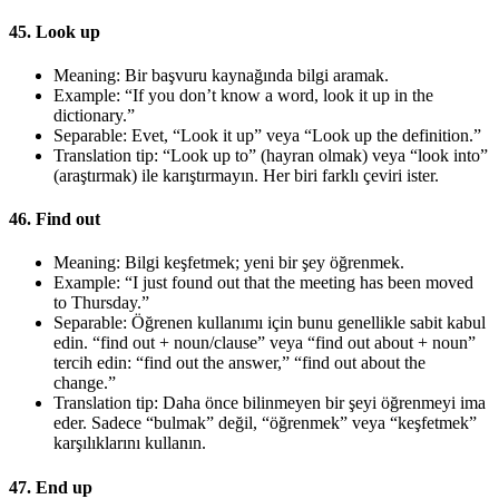
45. Look up
Meaning: Bir başvuru kaynağında bilgi aramak.
Example: “If you don’t know a word, look it up in the
dictionary.”
Separable: Evet, “Look it up” veya “Look up the definition.”
Translation tip: “Look up to” (hayran olmak) veya “look into”
(araştırmak) ile karıştırmayın. Her biri farklı çeviri ister.
46. Find out
Meaning: Bilgi keşfetmek; yeni bir şey öğrenmek.
Example: “I just found out that the meeting has been moved
to Thursday.”
Separable: Öğrenen kullanımı için bunu genellikle sabit kabul
edin. “find out + noun/clause” veya “find out about + noun”
tercih edin: “find out the answer,” “find out about the
change.”
Translation tip: Daha önce bilinmeyen bir şeyi öğrenmeyi ima
eder. Sadece “bulmak” değil, “öğrenmek” veya “keşfetmek”
karşılıklarını kullanın.
47. End up