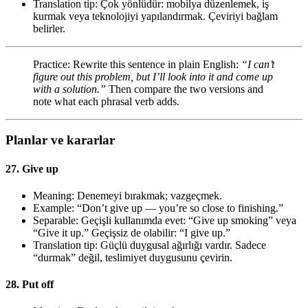
Translation tip: Çok yönlüdür: mobilya düzenlemek, iş
kurmak veya teknolojiyi yapılandırmak. Çeviriyi bağlam
belirler.
Practice: Rewrite this sentence in plain English:
“I can’t
figure out this problem, but I’ll look into it and come up
with a solution.”
Then compare the two versions and
note what each phrasal verb adds.
Planlar ve kararlar
27. Give up
Meaning: Denemeyi bırakmak; vazgeçmek.
Example: “Don’t give up — you’re so close to finishing.”
Separable: Geçişli kullanımda evet: “Give up smoking” veya
“Give it up.” Geçişsiz de olabilir: “I give up.”
Translation tip: Güçlü duygusal ağırlığı vardır. Sadece
“durmak” değil, teslimiyet duygusunu çevirin.
28. Put off