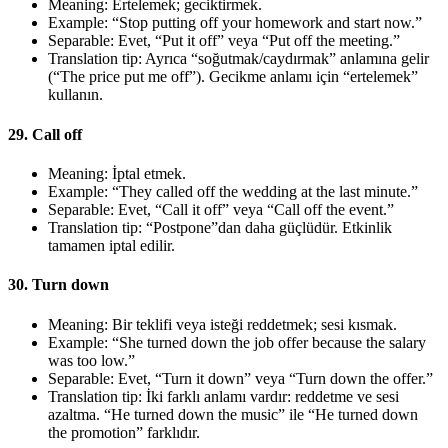
Meaning: Ertelemek; geciktirmek.
Example: “Stop putting off your homework and start now.”
Separable: Evet, “Put it off” veya “Put off the meeting.”
Translation tip: Ayrıca “soğutmak/caydırmak” anlamına gelir
(“The price put me off”). Gecikme anlamı için “ertelemek”
kullanın.
29. Call off
Meaning: İptal etmek.
Example: “They called off the wedding at the last minute.”
Separable: Evet, “Call it off” veya “Call off the event.”
Translation tip: “Postpone”dan daha güçlüdür. Etkinlik
tamamen iptal edilir.
30. Turn down
Meaning: Bir teklifi veya isteği reddetmek; sesi kısmak.
Example: “She turned down the job offer because the salary
was too low.”
Separable: Evet, “Turn it down” veya “Turn down the offer.”
Translation tip: İki farklı anlamı vardır: reddetme ve sesi
azaltma. “He turned down the music” ile “He turned down
the promotion” farklıdır.