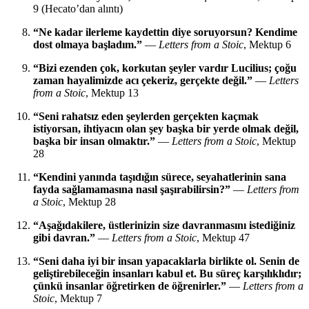
9 (Hecato’dan alıntı)
“Ne kadar ilerleme kaydettin diye soruyorsun? Kendime
dost olmaya başladım.”
—
Letters from a Stoic
, Mektup 6
“Bizi ezenden çok, korkutan şeyler vardır Lucilius; çoğu
zaman hayalimizde acı çekeriz, gerçekte değil.”
—
Letters
from a Stoic
, Mektup 13
“Seni rahatsız eden şeylerden gerçekten kaçmak
istiyorsan, ihtiyacın olan şey başka bir yerde olmak değil,
başka bir insan olmaktır.”
—
Letters from a Stoic
, Mektup
28
“Kendini yanında taşıdığın sürece, seyahatlerinin sana
fayda sağlamamasına nasıl şaşırabilirsin?”
—
Letters from
a Stoic
, Mektup 28
“Aşağıdakilere, üstlerinizin size davranmasını istediğiniz
gibi davran.”
—
Letters from a Stoic
, Mektup 47
“Seni daha iyi bir insan yapacaklarla birlikte ol. Senin de
geliştirebileceğin insanları kabul et. Bu süreç karşılıklıdır;
çünkü insanlar öğretirken de öğrenirler.”
—
Letters from a
Stoic
, Mektup 7