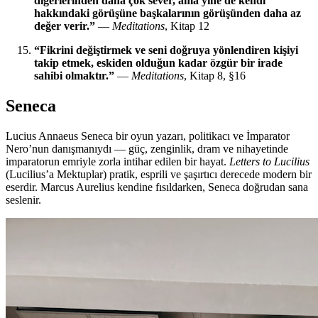
diğerlerinden daha çok sever, ama yine de kendi
hakkındaki görüşüne başkalarının görüşünden daha az
değer verir.”
—
Meditations
, Kitap 12
“Fikrini değiştirmek ve seni doğruya yönlendiren kişiyi
takip etmek, eskiden olduğun kadar özgür bir irade
sahibi olmaktır.”
—
Meditations
, Kitap 8, §16
Seneca
Lucius Annaeus Seneca bir oyun yazarı, politikacı ve İmparator
Nero’nun danışmanıydı — güç, zenginlik, dram ve nihayetinde
imparatorun emriyle zorla intihar edilen bir hayat.
Letters to Lucilius
(Lucilius’a Mektuplar) pratik, esprili ve şaşırtıcı derecede modern bir
eserdir. Marcus Aurelius kendine fısıldarken, Seneca doğrudan sana
seslenir.