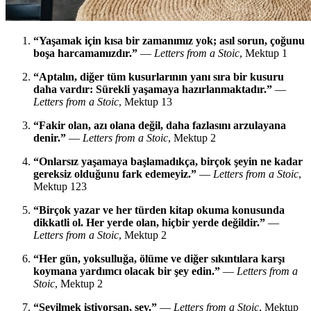
“Yaşamak için kısa bir zamanımız yok; asıl sorun, çoğunu
boşa harcamamızdır.”
—
Letters from a Stoic
, Mektup 1
“Aptalın, diğer tüm kusurlarının yanı sıra bir kusuru
daha vardır: Sürekli yaşamaya hazırlanmaktadır.”
—
Letters from a Stoic
, Mektup 13
“Fakir olan, azı olana değil, daha fazlasını arzulayana
denir.”
—
Letters from a Stoic
, Mektup 2
“Onlarsız yaşamaya başlamadıkça, birçok şeyin ne kadar
gereksiz olduğunu fark edemeyiz.”
—
Letters from a Stoic
,
Mektup 123
“Birçok yazar ve her türden kitap okuma konusunda
dikkatli ol. Her yerde olan, hiçbir yerde değildir.”
—
Letters from a Stoic
, Mektup 2
“Her gün, yoksulluğa, ölüme ve diğer sıkıntılara karşı
koymana yardımcı olacak bir şey edin.”
—
Letters from a
Stoic
, Mektup 2
“Sevilmek istiyorsan, sev.”
—
Letters from a Stoic
, Mektup