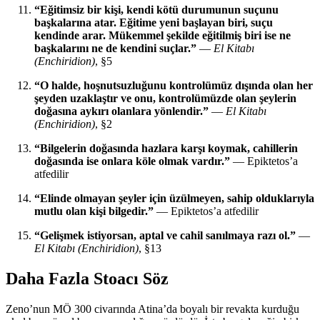
“Eğitimsiz bir kişi, kendi kötü durumunun suçunu
başkalarına atar. Eğitime yeni başlayan biri, suçu
kendinde arar. Mükemmel şekilde eğitilmiş biri ise ne
başkalarını ne de kendini suçlar.”
—
El Kitabı
(Enchiridion)
, §5
“O halde, hoşnutsuzluğunu kontrolümüz dışında olan her
şeyden uzaklaştır ve onu, kontrolümüzde olan şeylerin
doğasına aykırı olanlara yönlendir.”
—
El Kitabı
(Enchiridion)
, §2
“Bilgelerin doğasında hazlara karşı koymak, cahillerin
doğasında ise onlara köle olmak vardır.”
— Epiktetos’a
atfedilir
“Elinde olmayan şeyler için üzülmeyen, sahip olduklarıyla
mutlu olan kişi bilgedir.”
— Epiktetos’a atfedilir
“Gelişmek istiyorsan, aptal ve cahil sanılmaya razı ol.”
—
El Kitabı (Enchiridion)
, §13
Daha Fazla Stoacı Söz
Zeno’nun MÖ 300 civarında Atina’da boyalı bir revakta kurduğu