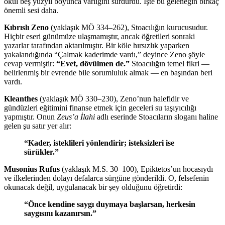
okul beş yüzyıl boyunca varlığını sürdürdü. İşte bu geleneğin birkaç
önemli sesi daha.
Kıbrıslı Zeno
(yaklaşık MÖ 334–262), Stoacılığın kurucusudur.
Hiçbir eseri günümüze ulaşmamıştır, ancak öğretileri sonraki
yazarlar tarafından aktarılmıştır. Bir köle hırsızlık yaparken
yakalandığında “Çalmak kaderimde vardı,” deyince Zeno şöyle
cevap vermiştir:
“Evet, dövülmen de.”
Stoacılığın temel fikri —
belirlenmiş bir evrende bile sorumluluk almak — en başından beri
vardı.
Kleanthes
(yaklaşık MÖ 330–230), Zeno’nun halefidir ve
gündüzleri eğitimini finanse etmek için geceleri su taşıyıcılığı
yapmıştır. Onun
Zeus’a İlahi
adlı eserinde Stoacıların sloganı haline
gelen şu satır yer alır:
“Kader, isteklileri yönlendirir; isteksizleri ise
sürükler.”
Musonius Rufus
(yaklaşık M.S. 30–100), Epiktetos’un hocasıydı
ve ilkelerinden dolayı defalarca sürgüne gönderildi. O, felsefenin
okunacak değil, uygulanacak bir şey olduğunu öğretirdi:
“Önce kendine saygı duymaya başlarsan, herkesin
saygısını kazanırsın.”