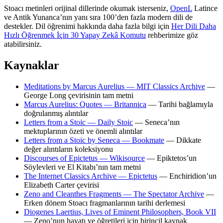
Stoacı metinleri orijinal dillerinde okumak isterseniz,
OpenL
Latince
ve Antik Yunanca’nın yanı sıra 100’den fazla modern dili de
destekler. Dil öğrenimi hakkında daha fazla bilgi için
Her Dili Daha
Hızlı Öğrenmek İçin 30 Yapay Zekâ Komutu
rehberimize göz
atabilirsiniz.
Kaynaklar
Meditations by Marcus Aurelius — MIT Classics Archive
—
George Long çevirisinin tam metni
Marcus Aurelius: Quotes — Britannica
— Tarihi bağlamıyla
doğrulanmış alıntılar
Letters from a Stoic — Daily Stoic
— Seneca’nın
mektuplarının özeti ve önemli alıntılar
Letters from a Stoic by Seneca — Bookmate
— Dikkate
değer alıntıların koleksiyonu
Discourses of Epictetus — Wikisource
— Epiktetos’un
Söylevleri ve El Kitabı’nın tam metni
The Internet Classics Archive — Epictetus
— Enchiridion’un
Elizabeth Carter çevirisi
Zeno and Cleanthes Fragments — The Spectator Archive
—
Erken dönem Stoacı fragmanlarının tarihi derlemesi
Diogenes Laertius, Lives of Eminent Philosophers, Book VII
— Zeno’nun hayatı ve öğretileri için birincil kaynak