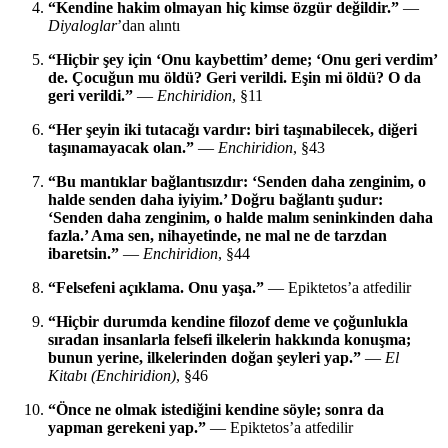
“Kendine hakim olmayan hiç kimse özgür değildir.”
—
Diyaloglar
’dan alıntı
“Hiçbir şey için ‘Onu kaybettim’ deme; ‘Onu geri verdim’
de. Çocuğun mu öldü? Geri verildi. Eşin mi öldü? O da
geri verildi.”
—
Enchiridion
, §11
“Her şeyin iki tutacağı vardır: biri taşınabilecek, diğeri
taşınamayacak olan.”
—
Enchiridion
, §43
“Bu mantıklar bağlantısızdır: ‘Senden daha zenginim, o
halde senden daha iyiyim.’ Doğru bağlantı şudur:
‘Senden daha zenginim, o halde malım seninkinden daha
fazla.’ Ama sen, nihayetinde, ne mal ne de tarzdan
ibaretsin.”
—
Enchiridion
, §44
“Felsefeni açıklama. Onu yaşa.”
— Epiktetos’a atfedilir
“Hiçbir durumda kendine filozof deme ve çoğunlukla
sıradan insanlarla felsefi ilkelerin hakkında konuşma;
bunun yerine, ilkelerinden doğan şeyleri yap.”
—
El
Kitabı (Enchiridion)
, §46
“Önce ne olmak istediğini kendine söyle; sonra da
yapman gerekeni yap.”
— Epiktetos’a atfedilir