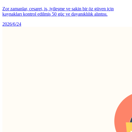
Zor zamanlar, cesaret, iş, iyileşme ve sakin bir öz güven için
kaynakları kontrol edilmiş 50 güç ve dayanıklılık alıntısı.
2026/6/24