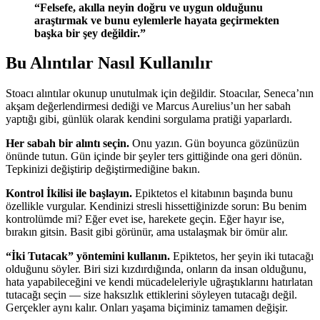
“Felsefe, akılla neyin doğru ve uygun olduğunu
araştırmak ve bunu eylemlerle hayata geçirmekten
başka bir şey değildir.”
Bu Alıntılar Nasıl Kullanılır
Stoacı alıntılar okunup unutulmak için değildir. Stoacılar, Seneca’nın
akşam değerlendirmesi dediği ve Marcus Aurelius’un her sabah
yaptığı gibi, günlük olarak kendini sorgulama pratiği yaparlardı.
Her sabah bir alıntı seçin.
Onu yazın. Gün boyunca gözünüzün
önünde tutun. Gün içinde bir şeyler ters gittiğinde ona geri dönün.
Tepkinizi değiştirip değiştirmediğine bakın.
Kontrol İkilisi ile başlayın.
Epiktetos el kitabının başında bunu
özellikle vurgular. Kendinizi stresli hissettiğinizde sorun: Bu benim
kontrolümde mi? Eğer evet ise, harekete geçin. Eğer hayır ise,
bırakın gitsin. Basit gibi görünür, ama ustalaşmak bir ömür alır.
“İki Tutacak” yöntemini kullanın.
Epiktetos, her şeyin iki tutacağı
olduğunu söyler. Biri sizi kızdırdığında, onların da insan olduğunu,
hata yapabileceğini ve kendi mücadeleleriyle uğraştıklarını hatırlatan
tutacağı seçin — size haksızlık ettiklerini söyleyen tutacağı değil.
Gerçekler aynı kalır. Onları yaşama biçiminiz tamamen değişir.