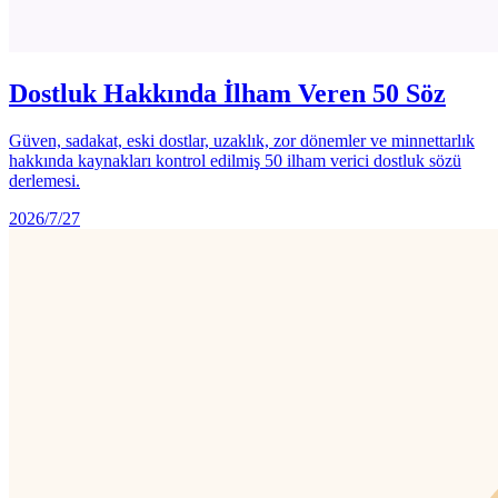
Dostluk Hakkında İlham Veren 50 Söz
Güven, sadakat, eski dostlar, uzaklık, zor dönemler ve minnettarlık
hakkında kaynakları kontrol edilmiş 50 ilham verici dostluk sözü
derlemesi.
2026/7/27