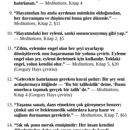
hatırlanan.”
—
Meditations
, Kitap 4
“Hayatından bu anda ayrılman mümkün olduğundan,
her davranışını ve düşünceni buna göre düzenle.”
—
Meditations
, Kitap 2, §11
“Hayatındaki her eylemi, sanki sonuncusuymuş gibi yap.”
—
Meditations
, Kitap 2, §5
“Zihin, eylemine engel olan her şeyi uyarlayıp
dönüştürerek onu başarmanın bir yoluna çevirir. Eyleme
engel olan şey, eylemi ilerletmek için kullanılır. Yoldaki
engel, yolun kendisi olur.”
—
Meditations
, Kitap 5, §20
(Gregory Hays çevirisi)
“Gelecekte hatırlaman gereken kural şudur: Bir şey seni
acılaştırmaya ittiğinde — ‘Bu bir talihsizlik’ deme, ‘Bunu
onurluca taşımak gerçek bir talih’ de.”
—
Meditations
,
Kitap 4 (Gregory Hays çevirisi)
“Yaşama sanatı, dans etmekten çok güreşmeye benzer;
çünkü ani ve beklenmedik saldırılara karşı hazır ve
sağlam durmamızı gerektirir.”
—
Meditations
, Kitap 7, §61
“Sık sık şunu merak etmişimdir: Her insan kendini