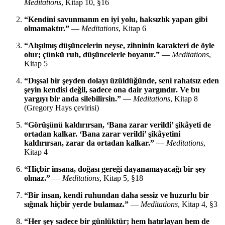
Meditations
, Kitap 10, §16
“Kendini savunmanın en iyi yolu, haksızlık yapan gibi
olmamaktır.”
—
Meditations
, Kitap 6
“Alışılmış düşüncelerin neyse, zihninin karakteri de öyle
olur; çünkü ruh, düşüncelerle boyanır.”
—
Meditations
,
Kitap 5
“Dışsal bir şeyden dolayı üzüldüğünde, seni rahatsız eden
şeyin kendisi değil, sadece ona dair yargındır. Ve bu
yargıyı bir anda silebilirsin.”
—
Meditations
, Kitap 8
(Gregory Hays çevirisi)
“Görüşünü kaldırırsan, ‘Bana zarar verildi’ şikâyeti de
ortadan kalkar. ‘Bana zarar verildi’ şikâyetini
kaldırırsan, zarar da ortadan kalkar.”
—
Meditations
,
Kitap 4
“Hiçbir insana, doğası gereği dayanamayacağı bir şey
olmaz.”
—
Meditations
, Kitap 5, §18
“Bir insan, kendi ruhundan daha sessiz ve huzurlu bir
sığınak hiçbir yerde bulamaz.”
—
Meditations
, Kitap 4, §3
“Her şey sadece bir günlüktür; hem hatırlayan hem de