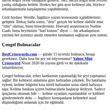
harfin doğru yerde olduğunu gösterir. Sarı, harfin doğru ama yerinin
yanlış olduğunu belirtir. Herkes her gün aynı kelimeyi alır, böylece
arkadaşlarınızla karşılaştırma yapabilirsiniz.
Gizli faydası: Wordle, İngilizce yazım konusunda içgüdülerinizi
geliştirir. Birkaç hafta sonra, “drin” gerçek bir kelime olabilir ama
“rdin” olamaz, bunu hissedersiniz. Harvard araştırmacısı Nadine
Gaab, buna beyninizin “harf kutusu” diyor — bir arkadaşınızın
yüzünü her ayrıntıyı analiz etmeden tanımanızı sağlayan aynı sistem.
Çengel Bulmacalar
BestCrosswords.com
— günde 15 ücretsiz bulmaca, hesap
gerekmez. Daha kısa bir şey mi istiyorsunuz?
Yahoo Mini
Crossword
Nisan 2026’da yayına girdi ve iki dakikada
tamamlanıyor.
Çengel bulmacalar, ezber kartlarının yapamadığı bir şeyi yapmanızı
sağlar: Bir kelimeyi anlamına göre hafızadan çekmek. Bu hatırlama
eylemi, kelime bilgisini kısa süreli hafızadan uzun süreli hafızaya
taşır. Kelime bankası içeren bulmacalarla başlayıp ilerleyin. Sadece
ipuçlarını okumak bile — kelime oyunları, eşanlamlılar ve kültürel
göndermelerle dolu — İngilizce konuşanların kelimeleri nasıl
düşündüğünü anlamak için bir eğitimdir.