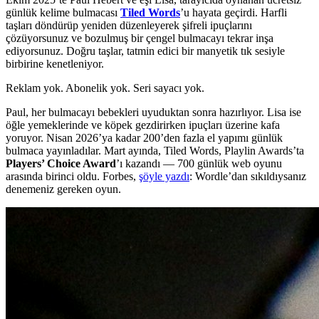
günlük kelime bulmacası
Tiled Words
’u hayata geçirdi. Harfli
taşları döndürüp yeniden düzenleyerek şifreli ipuçlarını
çözüyorsunuz ve bozulmuş bir çengel bulmacayı tekrar inşa
ediyorsunuz. Doğru taşlar, tatmin edici bir manyetik tık sesiyle
birbirine kenetleniyor.
Reklam yok. Abonelik yok. Seri sayacı yok.
Paul, her bulmacayı bebekleri uyuduktan sonra hazırlıyor. Lisa ise
öğle yemeklerinde ve köpek gezdirirken ipuçları üzerine kafa
yoruyor. Nisan 2026’ya kadar 200’den fazla el yapımı günlük
bulmaca yayınladılar. Mart ayında, Tiled Words, Playlin Awards’ta
Players’ Choice Award
’ı kazandı — 700 günlük web oyunu
arasında birinci oldu. Forbes,
şöyle yazdı
: Wordle’dan sıkıldıysanız
denemeniz gereken oyun.