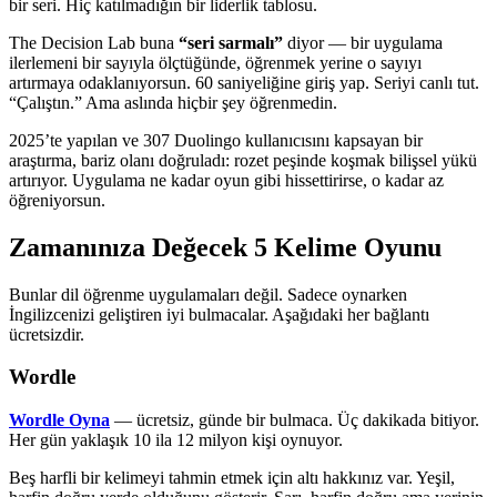
bir seri. Hiç katılmadığın bir liderlik tablosu.
The Decision Lab buna
“seri sarmalı”
diyor — bir uygulama
ilerlemeni bir sayıyla ölçtüğünde, öğrenmek yerine o sayıyı
artırmaya odaklanıyorsun. 60 saniyeliğine giriş yap. Seriyi canlı tut.
“Çalıştın.” Ama aslında hiçbir şey öğrenmedin.
2025’te yapılan ve 307 Duolingo kullanıcısını kapsayan bir
araştırma, bariz olanı doğruladı: rozet peşinde koşmak bilişsel yükü
artırıyor. Uygulama ne kadar oyun gibi hissettirirse, o kadar az
öğreniyorsun.
Zamanınıza Değecek 5 Kelime Oyunu
Bunlar dil öğrenme uygulamaları değil. Sadece oynarken
İngilizcenizi geliştiren iyi bulmacalar. Aşağıdaki her bağlantı
ücretsizdir.
Wordle
Wordle Oyna
— ücretsiz, günde bir bulmaca. Üç dakikada bitiyor.
Her gün yaklaşık 10 ila 12 milyon kişi oynuyor.
Beş harfli bir kelimeyi tahmin etmek için altı hakkınız var. Yeşil,