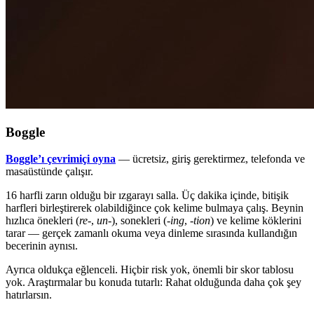
Boggle
Boggle’ı çevrimiçi oyna
— ücretsiz, giriş gerektirmez, telefonda ve
masaüstünde çalışır.
16 harfli zarın olduğu bir ızgarayı salla. Üç dakika içinde, bitişik
harfleri birleştirerek olabildiğince çok kelime bulmaya çalış. Beynin
hızlıca önekleri (
re-
,
un-
), sonekleri (
-ing
,
-tion
) ve kelime köklerini
tarar — gerçek zamanlı okuma veya dinleme sırasında kullandığın
becerinin aynısı.
Ayrıca oldukça eğlenceli. Hiçbir risk yok, önemli bir skor tablosu
yok. Araştırmalar bu konuda tutarlı: Rahat olduğunda daha çok şey
hatırlarsın.