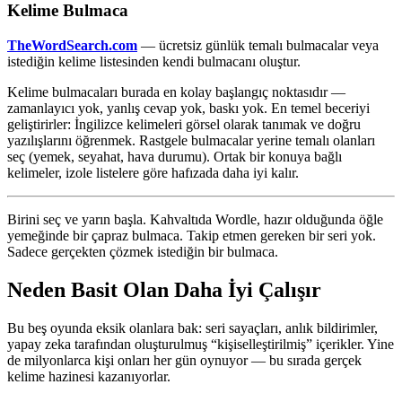
Kelime Bulmaca
TheWordSearch.com
— ücretsiz günlük temalı bulmacalar veya
istediğin kelime listesinden kendi bulmacanı oluştur.
Kelime bulmacaları burada en kolay başlangıç noktasıdır —
zamanlayıcı yok, yanlış cevap yok, baskı yok. En temel beceriyi
geliştirirler: İngilizce kelimeleri görsel olarak tanımak ve doğru
yazılışlarını öğrenmek. Rastgele bulmacalar yerine temalı olanları
seç (yemek, seyahat, hava durumu). Ortak bir konuya bağlı
kelimeler, izole listelere göre hafızada daha iyi kalır.
Birini seç ve yarın başla. Kahvaltıda Wordle, hazır olduğunda öğle
yemeğinde bir çapraz bulmaca. Takip etmen gereken bir seri yok.
Sadece gerçekten çözmek istediğin bir bulmaca.
Neden Basit Olan Daha İyi Çalışır
Bu beş oyunda eksik olanlara bak: seri sayaçları, anlık bildirimler,
yapay zeka tarafından oluşturulmuş “kişiselleştirilmiş” içerikler. Yine
de milyonlarca kişi onları her gün oynuyor — bu sırada gerçek
kelime hazinesi kazanıyorlar.