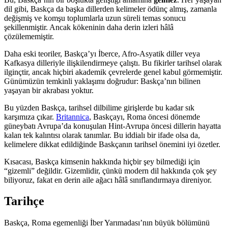
dil gibi, Baskça da başka dillerden kelimeler ödünç almış, zamanla
değişmiş ve komşu toplumlarla uzun süreli temas sonucu
şekillenmiştir. Ancak kökeninin daha derin izleri hâlâ
çözülememiştir.
Daha eski teoriler, Baskça’yı İberce, Afro-Asyatik diller veya
Kafkasya dilleriyle ilişkilendirmeye çalıştı. Bu fikirler tarihsel olarak
ilginçtir, ancak hiçbiri akademik çevrelerde genel kabul görmemiştir.
Günümüzün temkinli yaklaşımı doğrudur: Baskça’nın bilinen
yaşayan bir akrabası yoktur.
Bu yüzden Baskça, tarihsel dilbilime girişlerde bu kadar sık
karşımıza çıkar.
Britannica
, Baskçayı, Roma öncesi dönemde
güneybatı Avrupa’da konuşulan Hint-Avrupa öncesi dillerin hayatta
kalan tek kalıntısı olarak tanımlar. Bu iddialı bir ifade olsa da,
kelimelere dikkat edildiğinde Baskçanın tarihsel önemini iyi özetler.
Kısacası, Baskça kimsenin hakkında hiçbir şey bilmediği için
“gizemli” değildir. Gizemlidir, çünkü modern dil hakkında çok şey
biliyoruz, fakat en derin aile ağacı hâlâ sınıflandırmaya direniyor.
Tarihçe
Baskça, Roma egemenliği İber Yarımadası’nın büyük bölümünü