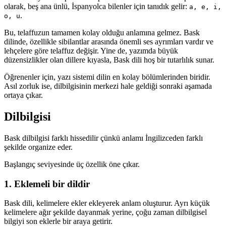
olarak, beş ana ünlü, İspanyolca bilenler için tanıdık gelir:
a, e, i,
.
o, u
Bu, telaffuzun tamamen kolay olduğu anlamına gelmez. Bask
dilinde, özellikle sibilantlar arasında önemli ses ayrımları vardır ve
lehçelere göre telaffuz değişir. Yine de, yazımda büyük
düzensizlikler olan dillere kıyasla, Bask dili hoş bir tutarlılık sunar.
Öğrenenler için, yazı sistemi dilin en kolay bölümlerinden biridir.
Asıl zorluk ise, dilbilgisinin merkezi hale geldiği sonraki aşamada
ortaya çıkar.
Dilbilgisi
Bask dilbilgisi farklı hissedilir çünkü anlamı İngilizceden farklı
şekilde organize eder.
Başlangıç seviyesinde üç özellik öne çıkar.
1. Eklemeli bir dildir
Bask dili, kelimelere ekler ekleyerek anlam oluşturur. Ayrı küçük
kelimelere ağır şekilde dayanmak yerine, çoğu zaman dilbilgisel
bilgiyi son eklerle bir araya getirir.