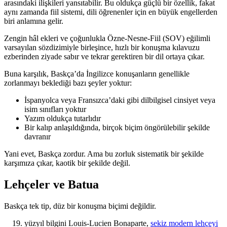
arasındaki ilişkileri yansıtabilir. Bu oldukça güçlü bir özellik, fakat
aynı zamanda fiil sistemi, dili öğrenenler için en büyük engellerden
biri anlamına gelir.
Zengin hâl ekleri ve çoğunlukla Özne-Nesne-Fiil (SOV) eğilimli
varsayılan sözdizimiyle birleşince, hızlı bir konuşma kılavuzu
ezberinden ziyade sabır ve tekrar gerektiren bir dil ortaya çıkar.
Buna karşılık, Baskça’da İngilizce konuşanların genellikle
zorlanmayı beklediği bazı şeyler yoktur:
İspanyolca veya Fransızca’daki gibi dilbilgisel cinsiyet veya
isim sınıfları yoktur
Yazım oldukça tutarlıdır
Bir kalıp anlaşıldığında, birçok biçim öngörülebilir şekilde
davranır
Yani evet, Baskça zordur. Ama bu zorluk sistematik bir şekilde
karşımıza çıkar, kaotik bir şekilde değil.
Lehçeler ve Batua
Baskça tek tip, düz bir konuşma biçimi değildir.
yüzyıl bilgini Louis-Lucien Bonaparte,
sekiz modern lehçeyi