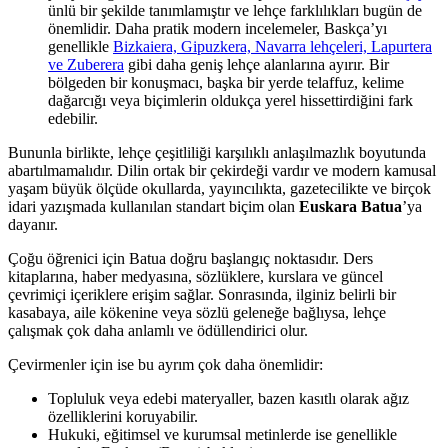
ünlü bir şekilde tanımlamıştır ve lehçe farklılıkları bugün de
önemlidir. Daha pratik modern incelemeler, Baskça’yı
genellikle
Bizkaiera, Gipuzkera, Navarra lehçeleri, Lapurtera
ve Zuberera
gibi daha geniş lehçe alanlarına ayırır. Bir
bölgeden bir konuşmacı, başka bir yerde telaffuz, kelime
dağarcığı veya biçimlerin oldukça yerel hissettirdiğini fark
edebilir.
Bununla birlikte, lehçe çeşitliliği karşılıklı anlaşılmazlık boyutunda
abartılmamalıdır. Dilin ortak bir çekirdeği vardır ve modern kamusal
yaşam büyük ölçüde okullarda, yayıncılıkta, gazetecilikte ve birçok
idari yazışmada kullanılan standart biçim olan
Euskara Batua
’ya
dayanır.
Çoğu öğrenici için Batua doğru başlangıç noktasıdır. Ders
kitaplarına, haber medyasına, sözlüklere, kurslara ve güncel
çevrimiçi içeriklere erişim sağlar. Sonrasında, ilginiz belirli bir
kasabaya, aile kökenine veya sözlü geleneğe bağlıysa, lehçe
çalışmak çok daha anlamlı ve ödüllendirici olur.
Çevirmenler için ise bu ayrım çok daha önemlidir:
Topluluk veya edebi materyaller, bazen kasıtlı olarak ağız
özelliklerini koruyabilir.
Hukuki, eğitimsel ve kurumsal metinlerde ise genellikle