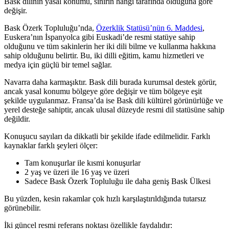
Bask dilinin yasal konumu, sınırın hangi tarafında olduğuna göre
değişir.
Bask Özerk Topluluğu’nda,
Özerklik Statüsü’nün 6. Maddesi
,
Euskera’nın İspanyolca gibi Euskadi’de resmi statüye sahip
olduğunu ve tüm sakinlerin her iki dili bilme ve kullanma hakkına
sahip olduğunu belirtir. Bu, iki dilli eğitim, kamu hizmetleri ve
medya için güçlü bir temel sağlar.
Navarra daha karmaşıktır. Bask dili burada kurumsal destek görür,
ancak yasal konumu bölgeye göre değişir ve tüm bölgeye eşit
şekilde uygulanmaz. Fransa’da ise Bask dili kültürel görünürlüğe ve
yerel desteğe sahiptir, ancak ulusal düzeyde resmi dil statüsüne sahip
değildir.
Konuşucu sayıları da dikkatli bir şekilde ifade edilmelidir. Farklı
kaynaklar farklı şeyleri ölçer:
Tam konuşurlar ile kısmi konuşurlar
2 yaş ve üzeri ile 16 yaş ve üzeri
Sadece Bask Özerk Topluluğu ile daha geniş Bask Ülkesi
Bu yüzden, kesin rakamlar çok hızlı karşılaştırıldığında tutarsız
görünebilir.
İki güncel resmi referans noktası özellikle faydalıdır: