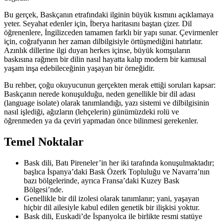
Bu gerçek, Baskçanın etrafındaki ilginin büyük kısmını açıklamaya
yeter. Seyahat edenler için, İberya haritasını baştan çizer. Dil
öğrenenlere, İngilizceden tamamen farklı bir yapı sunar. Çevirmenler
için, coğrafyanın her zaman dilbilgisiyle örtüşmediğini hatırlatır.
Azınlık dillerine ilgi duyan herkes içinse, büyük komşuların
baskısına rağmen bir dilin nasıl hayatta kalıp modern bir kamusal
yaşam inşa edebileceğinin yaşayan bir örneğidir.
Bu rehber, çoğu okuyucunun gerçekten merak ettiği soruları kapsar:
Baskçanın nerede konuşulduğu, neden genellikle bir dil adası
(language isolate) olarak tanımlandığı, yazı sistemi ve dilbilgisinin
nasıl işlediği, ağızların (lehçelerin) günümüzdeki rolü ve
öğrenmeden ya da çeviri yapmadan önce bilinmesi gerekenler.
Temel Noktalar
Bask dili, Batı Pireneler’in her iki tarafında konuşulmaktadır;
başlıca İspanya’daki Bask Özerk Topluluğu ve Navarra’nın
bazı bölgelerinde, ayrıca Fransa’daki Kuzey Bask
Bölgesi’nde.
Genellikle bir dil izolesi olarak tanımlanır; yani, yaşayan
hiçbir dil ailesiyle kabul edilen genetik bir ilişkisi yoktur.
Bask dili, Euskadi’de İspanyolca ile birlikte resmi statüye