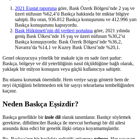
2021 Eustat raporuna
göre, Bask Özerk Bölgesi’nde 2 yaş ve
üzeri nüfusun %62,4’ü Baskça hakkında bir miktar bilgiye
sahipti. Bu oran, 936.812 Baskça konuşurunu ve 412.996 yarı
Baskça konuşurunu kapsıyordu.
Bask Hükümeti’nin dil verileri portalına
göre, 2021 yılında
geniş Bask Ülkesi’nde 16 yaş ve üzeri nüfusun %30,2’si
Baskça konuşuyordu: Bask Özerk Bölgesi’nde %36,2,
Navarra’da %14,1 ve Kuzey Bask Ülkesi’nde %20,1.
Genel okuyucuya yönelik bir makale için en sade özet şudur:
Baskça, bölgeye ve dil yeterliliğinin nasıl ölçüldüğüne bağlı olarak,
yaklaşık bir milyon konuşura veya güçlü kullanıcıya sahiptir.
Bu nüansı korumak önemlidir. Hem veriye saygı gösterir hem de
neyi ölçtüğünü belirtmeden tek bir sayıyı tekrarlama tembelliğinden
kaçınır.
Neden Baskça Eşsizdir?
Baskça genellikle bir
izole dil
olarak tanımlanır. Basitçe söylemek
gerekirse, dilbilimciler Baskça ile mevcut herhangi bir dil ailesi
arasında ikna edici bir genetik ilişki ortaya koyamamışlardır.
Bu, Baskça’nın bir boşlukta geliştiği anlamına
gelmez
. Her yaşayan