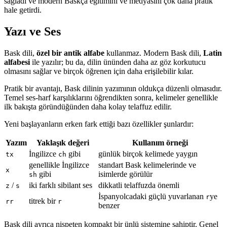
sağladı ve modern Baskça eğitimini ve medyasını çok daha pratik
hale getirdi.
Yazı ve Ses
Bask dili,
özel bir antik alfabe
kullanmaz. Modern Bask dili,
Latin
alfabesi
ile yazılır; bu da, dilin ününden daha az göz korkutucu
olmasını sağlar ve birçok öğrenen için daha erişilebilir kılar.
Pratik bir avantajı, Bask dilinin yazımının oldukça düzenli olmasıdır.
Temel ses-harf karşılıklarını öğrendikten sonra, kelimeler genellikle
ilk bakışta göründüğünden daha kolay telaffuz edilir.
Yeni başlayanların erken fark ettiği bazı özellikler şunlardır:
Yazım
Yaklaşık değeri
Kullanım örneği
İngilizce
gibi
günlük birçok kelimede yaygın
tx
ch
genellikle İngilizce
standart Bask kelimelerinde ve
x
gibi
isimlerde görülür
sh
/
iki farklı sibilant ses
dikkatli telaffuzda önemli
z
s
İspanyolcadaki güçlü yuvarlanan
ye
r
titrek bir
rr
r
benzer
Bask dili ayrıca nispeten kompakt bir ünlü sistemine sahiptir. Genel