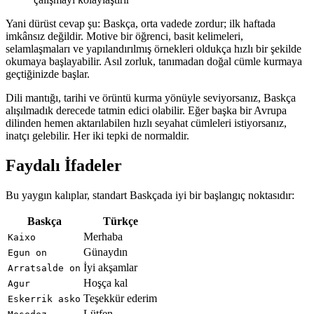
Yani dürüst cevap şu: Baskça, orta vadede zordur; ilk haftada
imkânsız değildir. Motive bir öğrenci, basit kelimeleri,
selamlaşmaları ve yapılandırılmış örnekleri oldukça hızlı bir şekilde
okumaya başlayabilir. Asıl zorluk, tanımadan doğal cümle kurmaya
geçtiğinizde başlar.
Dili mantığı, tarihi ve örüntü kurma yönüyle seviyorsanız, Baskça
alışılmadık derecede tatmin edici olabilir. Eğer başka bir Avrupa
dilinden hemen aktarılabilen hızlı seyahat cümleleri istiyorsanız,
inatçı gelebilir. Her iki tepki de normaldir.
Faydalı İfadeler
Bu yaygın kalıplar, standart Baskçada iyi bir başlangıç noktasıdır:
Baskça
Türkçe
Merhaba
Kaixo
Günaydın
Egun on
İyi akşamlar
Arratsalde on
Hoşça kal
Agur
Teşekkür ederim
Eskerrik asko
Lütfen