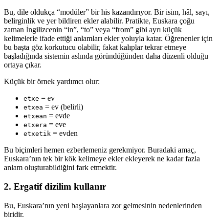
Bu, dile oldukça “modüler” bir his kazandırıyor. Bir isim, hâl, sayı,
belirginlik ve yer bildiren ekler alabilir. Pratikte, Euskara çoğu
zaman İngilizcenin “in”, “to” veya “from” gibi ayrı küçük
kelimelerle ifade ettiği anlamları ekler yoluyla katar. Öğrenenler için
bu başta göz korkutucu olabilir, fakat kalıplar tekrar etmeye
başladığında sistemin aslında göründüğünden daha düzenli olduğu
ortaya çıkar.
Küçük bir örnek yardımcı olur:
= ev
etxe
= ev (belirli)
etxea
= evde
etxean
= eve
etxera
= evden
etxetik
Bu biçimleri hemen ezberlemeniz gerekmiyor. Buradaki amaç,
Euskara’nın tek bir kök kelimeye ekler ekleyerek ne kadar fazla
anlam oluşturabildiğini fark etmektir.
2. Ergatif dizilim kullanır
Bu, Euskara’nın yeni başlayanlara zor gelmesinin nedenlerinden
biridir.