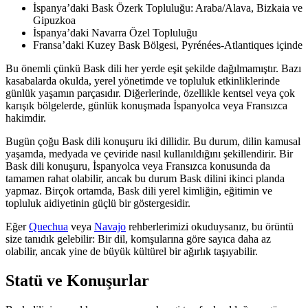
İspanya’daki Bask Özerk Topluluğu: Araba/Alava, Bizkaia ve
Gipuzkoa
İspanya’daki Navarra Özel Topluluğu
Fransa’daki Kuzey Bask Bölgesi, Pyrénées-Atlantiques içinde
Bu önemli çünkü Bask dili her yerde eşit şekilde dağılmamıştır. Bazı
kasabalarda okulda, yerel yönetimde ve topluluk etkinliklerinde
günlük yaşamın parçasıdır. Diğerlerinde, özellikle kentsel veya çok
karışık bölgelerde, günlük konuşmada İspanyolca veya Fransızca
hakimdir.
Bugün çoğu Bask dili konuşuru iki dillidir. Bu durum, dilin kamusal
yaşamda, medyada ve çeviride nasıl kullanıldığını şekillendirir. Bir
Bask dili konuşuru, İspanyolca veya Fransızca konusunda da
tamamen rahat olabilir, ancak bu durum Bask dilini ikinci planda
yapmaz. Birçok ortamda, Bask dili yerel kimliğin, eğitimin ve
topluluk aidiyetinin güçlü bir göstergesidir.
Eğer
Quechua
veya
Navajo
rehberlerimizi okuduysanız, bu örüntü
size tanıdık gelebilir: Bir dil, komşularına göre sayıca daha az
olabilir, ancak yine de büyük kültürel bir ağırlık taşıyabilir.
Statü ve Konuşurlar