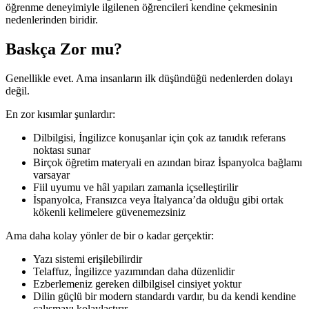
öğrenme deneyimiyle ilgilenen öğrencileri kendine çekmesinin
nedenlerinden biridir.
Baskça Zor mu?
Genellikle evet. Ama insanların ilk düşündüğü nedenlerden dolayı
değil.
En zor kısımlar şunlardır:
Dilbilgisi, İngilizce konuşanlar için çok az tanıdık referans
noktası sunar
Birçok öğretim materyali en azından biraz İspanyolca bağlamı
varsayar
Fiil uyumu ve hâl yapıları zamanla içselleştirilir
İspanyolca, Fransızca veya İtalyanca’da olduğu gibi ortak
kökenli kelimelere güvenemezsiniz
Ama daha kolay yönler de bir o kadar gerçektir:
Yazı sistemi erişilebilirdir
Telaffuz, İngilizce yazımından daha düzenlidir
Ezberlemeniz gereken dilbilgisel cinsiyet yoktur
Dilin güçlü bir modern standardı vardır, bu da kendi kendine
çalışmayı kolaylaştırır