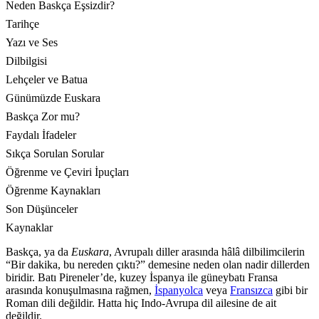
Neden Baskça Eşsizdir?
Tarihçe
Yazı ve Ses
Dilbilgisi
Lehçeler ve Batua
Günümüzde Euskara
Baskça Zor mu?
Faydalı İfadeler
Sıkça Sorulan Sorular
Öğrenme ve Çeviri İpuçları
Öğrenme Kaynakları
Son Düşünceler
Kaynaklar
Baskça, ya da
Euskara
, Avrupalı diller arasında hâlâ dilbilimcilerin
“Bir dakika, bu nereden çıktı?” demesine neden olan nadir dillerden
biridir. Batı Pireneler’de, kuzey İspanya ile güneybatı Fransa
arasında konuşulmasına rağmen,
İspanyolca
veya
Fransızca
gibi bir
Roman dili değildir. Hatta hiç Indo-Avrupa dil ailesine de ait
değildir.