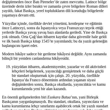
değiştirmeden önce Batı Pireneler’de zaten mevcuttu. Latince bölge
üzerinde derin izler bıraktı ve zamanla çevre bölgelere Roman dilleri
yayıldı, fakat Baskça, yerel toplulukların dili koruduğu bölgelerde
yaşamaya devam etti.
Yüzyıllar içinde, özellikle devlet yönetimi, kentleşme ve eğitimin
önce Latinceyi, sonra da İspanyolca veya Fransızcayı teşvik ettiği
yerlerde Baskça yavaş yavaş bazı alanlarda geriledi. Yine de Baskça
yok olmadı. Orta Çağ’dan itibaren kayıtlar daha güvenilir hale geldi
ve ilk basılı Baskça kitap 1545’te yayımlandı; bu da yazılı geleneğin
başlangıcını işaret eder.
Modern hikâye sadece bir gerileme hikâyesi değildir. Aynı zamanda
bilinçli bir yeniden canlandırma hikâyesidir.
yüzyıldan itibaren, akademisyenler, yazarlar ve dil aktivistleri
lehçeleri belgelemek, yayıncılığı genişletmek ve daha güçlü
bir standart oluşturmak için çalıştı. 20. yüzyılda, özellikle
İspanya’da Franco döneminin ardından yaşanan siyasi
değişimlerden sonra, Baskça okullarda, yayıncılıkta ve kamu
kurumlarında yeni bir alan kazandı.
En önemli gelişmelerden biri
Euskara Batua
’nın, yani Birleşik
Baskçanın yaygınlaşmasıydı. Bu standart, okullara, yayıncılara ve
kamu kurumlarına lehçe sınırlarını aşabilecek ortak bir yazılı standart