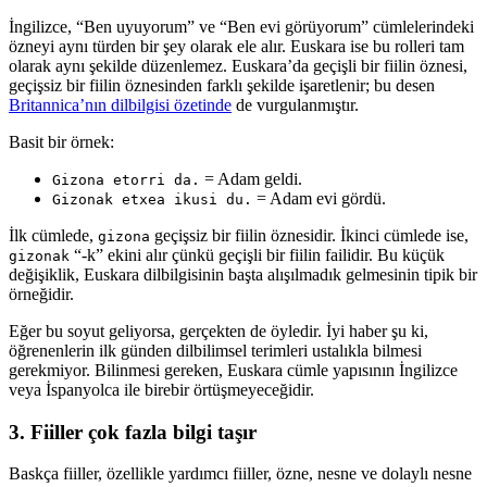
İngilizce, “Ben uyuyorum” ve “Ben evi görüyorum” cümlelerindeki
özneyi aynı türden bir şey olarak ele alır. Euskara ise bu rolleri tam
olarak aynı şekilde düzenlemez. Euskara’da geçişli bir fiilin öznesi,
geçişsiz bir fiilin öznesinden farklı şekilde işaretlenir; bu desen
Britannica’nın dilbilgisi özetinde
de vurgulanmıştır.
Basit bir örnek:
= Adam geldi.
Gizona etorri da.
= Adam evi gördü.
Gizonak etxea ikusi du.
İlk cümlede,
geçişsiz bir fiilin öznesidir. İkinci cümlede ise,
gizona
“-k” ekini alır çünkü geçişli bir fiilin failidir. Bu küçük
gizonak
değişiklik, Euskara dilbilgisinin başta alışılmadık gelmesinin tipik bir
örneğidir.
Eğer bu soyut geliyorsa, gerçekten de öyledir. İyi haber şu ki,
öğrenenlerin ilk günden dilbilimsel terimleri ustalıkla bilmesi
gerekmiyor. Bilinmesi gereken, Euskara cümle yapısının İngilizce
veya İspanyolca ile birebir örtüşmeyeceğidir.
3. Fiiller çok fazla bilgi taşır
Baskça fiiller, özellikle yardımcı fiiller, özne, nesne ve dolaylı nesne