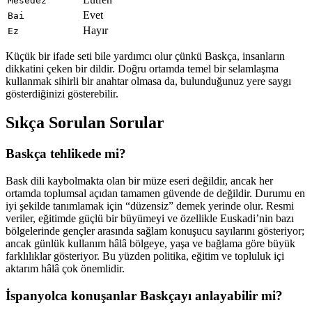
Mesedez
Evet
Bai
Hayır
Ez
Küçük bir ifade seti bile yardımcı olur çünkü Baskça, insanların
dikkatini çeken bir dildir. Doğru ortamda temel bir selamlaşma
kullanmak sihirli bir anahtar olmasa da, bulunduğunuz yere saygı
gösterdiğinizi gösterebilir.
Sıkça Sorulan Sorular
Baskça tehlikede mi?
Bask dili kaybolmakta olan bir müze eseri değildir, ancak her
ortamda toplumsal açıdan tamamen güvende de değildir. Durumu en
iyi şekilde tanımlamak için “düzensiz” demek yerinde olur. Resmi
veriler, eğitimde güçlü bir büyümeyi ve özellikle Euskadi’nin bazı
bölgelerinde gençler arasında sağlam konuşucu sayılarını gösteriyor;
ancak günlük kullanım hâlâ bölgeye, yaşa ve bağlama göre büyük
farklılıklar gösteriyor. Bu yüzden politika, eğitim ve topluluk içi
aktarım hâlâ çok önemlidir.
İspanyolca konuşanlar Baskçayı anlayabilir mi?