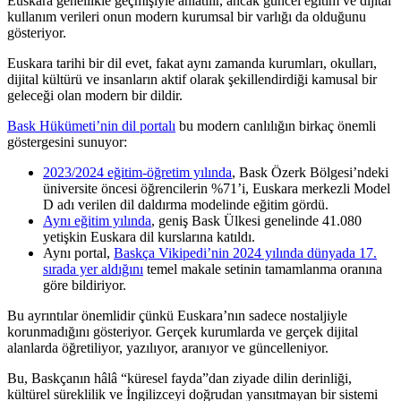
Euskara genellikle geçmişiyle anlatılır, ancak güncel eğitim ve dijital
kullanım verileri onun modern kurumsal bir varlığı da olduğunu
gösteriyor.
Euskara tarihi bir dil evet, fakat aynı zamanda kurumları, okulları,
dijital kültürü ve insanların aktif olarak şekillendirdiği kamusal bir
geleceği olan modern bir dildir.
Bask Hükümeti’nin dil portalı
bu modern canlılığın birkaç önemli
göstergesini sunuyor:
2023/2024 eğitim-öğretim yılında
, Bask Özerk Bölgesi’ndeki
üniversite öncesi öğrencilerin %71’i, Euskara merkezli Model
D adı verilen dil daldırma modelinde eğitim gördü.
Aynı eğitim yılında
, geniş Bask Ülkesi genelinde 41.080
yetişkin Euskara dil kurslarına katıldı.
Aynı portal,
Baskça Vikipedi’nin 2024 yılında dünyada 17.
sırada yer aldığını
temel makale setinin tamamlanma oranına
göre bildiriyor.
Bu ayrıntılar önemlidir çünkü Euskara’nın sadece nostaljiyle
korunmadığını gösteriyor. Gerçek kurumlarda ve gerçek dijital
alanlarda öğretiliyor, yazılıyor, aranıyor ve güncelleniyor.
Bu, Baskçanın hâlâ “küresel fayda”dan ziyade dilin derinliği,
kültürel süreklilik ve İngilizceyi doğrudan yansıtmayan bir sistemi