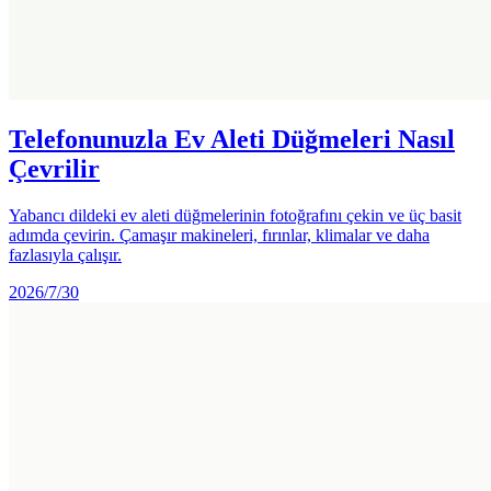
Telefonunuzla Ev Aleti Düğmeleri Nasıl
Çevrilir
Yabancı dildeki ev aleti düğmelerinin fotoğrafını çekin ve üç basit
adımda çevirin. Çamaşır makineleri, fırınlar, klimalar ve daha
fazlasıyla çalışır.
2026/7/30