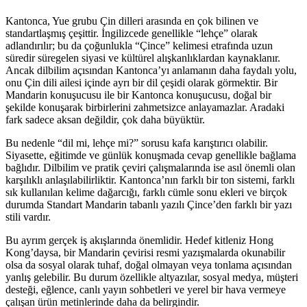
Kantonca, Yue grubu Çin dilleri arasında en çok bilinen ve
standartlaşmış çeşittir. İngilizcede genellikle “lehçe” olarak
adlandırılır; bu da çoğunlukla “Çince” kelimesi etrafında uzun
süredir süregelen siyasi ve kültürel alışkanlıklardan kaynaklanır.
Ancak dilbilim açısından Kantonca’yı anlamanın daha faydalı yolu,
onu Çin dili ailesi içinde ayrı bir dil çeşidi olarak görmektir. Bir
Mandarin konuşucusu ile bir Kantonca konuşucusu, doğal bir
şekilde konuşarak birbirlerini zahmetsizce anlayamazlar. Aradaki
fark sadece aksan değildir, çok daha büyüktür.
Bu nedenle “dil mi, lehçe mi?” sorusu kafa karıştırıcı olabilir.
Siyasette, eğitimde ve günlük konuşmada cevap genellikle bağlama
bağlıdır. Dilbilim ve pratik çeviri çalışmalarında ise asıl önemli olan
karşılıklı anlaşılabilirliktir. Kantonca’nın farklı bir ton sistemi, farklı
sık kullanılan kelime dağarcığı, farklı cümle sonu ekleri ve birçok
durumda Standart Mandarin tabanlı yazılı Çince’den farklı bir yazı
stili vardır.
Bu ayrım gerçek iş akışlarında önemlidir. Hedef kitleniz Hong
Kong’daysa, bir Mandarin çevirisi resmi yazışmalarda okunabilir
olsa da sosyal olarak tuhaf, doğal olmayan veya tonlama açısından
yanlış gelebilir. Bu durum özellikle altyazılar, sosyal medya, müşteri
desteği, eğlence, canlı yayın sohbetleri ve yerel bir hava vermeye
çalışan ürün metinlerinde daha da belirgindir.