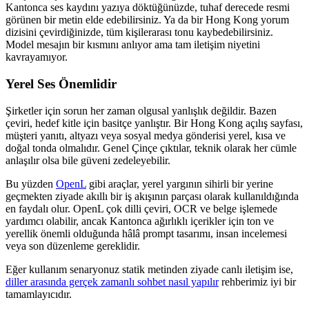
Kantonca ses kaydını yazıya döktüğünüzde, tuhaf derecede resmi
görünen bir metin elde edebilirsiniz. Ya da bir Hong Kong yorum
dizisini çevirdiğinizde, tüm kişilerarası tonu kaybedebilirsiniz.
Model mesajın bir kısmını anlıyor ama tam iletişim niyetini
kavrayamıyor.
Yerel Ses Önemlidir
Şirketler için sorun her zaman olgusal yanlışlık değildir. Bazen
çeviri, hedef kitle için basitçe yanlıştır. Bir Hong Kong açılış sayfası,
müşteri yanıtı, altyazı veya sosyal medya gönderisi yerel, kısa ve
doğal tonda olmalıdır. Genel Çinçe çıktılar, teknik olarak her cümle
anlaşılır olsa bile güveni zedeleyebilir.
Bu yüzden
OpenL
gibi araçlar, yerel yargının sihirli bir yerine
geçmekten ziyade akıllı bir iş akışının parçası olarak kullanıldığında
en faydalı olur. OpenL çok dilli çeviri, OCR ve belge işlemede
yardımcı olabilir, ancak Kantonca ağırlıklı içerikler için ton ve
yerellik önemli olduğunda hâlâ prompt tasarımı, insan incelemesi
veya son düzenleme gereklidir.
Eğer kullanım senaryonuz statik metinden ziyade canlı iletişim ise,
diller arasında gerçek zamanlı sohbet nasıl yapılır
rehberimiz iyi bir
tamamlayıcıdır.