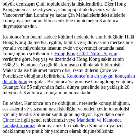
büyük denizaşırı Çinli topluluklarıyla ilişkilendirilir. Eğer Hong
Kong sineması izlediyseniz, Cantopop dinlediyseniz ya da
Vancouver’dan Londra’ya kadar Çin Mahallelerindeki ailelerle
konuştuysanız, adını bilmeseniz bile muhtemelen Kantonca
duymuşsunuzdur.
Kantonca’nın önemi sadece kültürel nedenlerle sınırlı değildir. Hâlâ
Hong Kong’da medya, eğitim, kimlik ve iş dünyasının merkezinde
yer alır ve milyonlarca insanın evde ve çevrimiçi ortamda nasıl
konuştuğunu şekillendirir.
Hong Kong 2021 Nüfus Sayımı
verilerine göre, beş yaş ve üzerindeki Hong Kong sakinlerinin
%88,2’si Kantonca’yı günlük konuşma dili olarak bildirmiştir.
Makao’da ise hükümet turizm ofisi, resmi dillerin Çince ve
Portekizce olduğunu belirtirken,
Kantonca’nın en yaygın konuşulan
dil olduğunu
vurgular. Britannica’ya göre ise Guangdong ve güney
Guangxi’de 55 milyondan fazla, dünya genelinde ise yaklaşık 20
milyon ek Kantonca konuşanı bulunmaktadır.
Bu rehber, Kantonca’nın ne olduğunu, nerelerde konuşulduğunu,
ses sistemi ve yazısının nasıl işlediğini ve neden çeviri teknolojisi
için alışılmadık zorluklar sunduğunu açıklıyor. Eğer daha önce
Çince
ile ilgili genel rehberimizi veya
Mandarin ve Kantonca
karşılaştırmamızı
okuduysanız, bu makaleyi Kantonca’ya özel,
odaklanmış ve pratik bir yardımcı olarak düşünebilirsiniz.