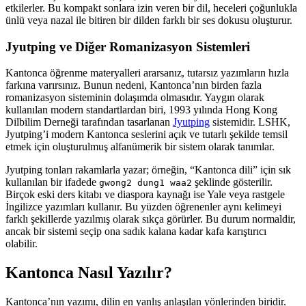
etkilerler. Bu kompakt sonlara izin veren bir dil, heceleri çoğunlukla
ünlü veya nazal ile bitiren bir dilden farklı bir ses dokusu oluşturur.
Jyutping ve Diğer Romanizasyon Sistemleri
Kantonca öğrenme materyalleri ararsanız, tutarsız yazımların hızla
farkına varırsınız. Bunun nedeni, Kantonca’nın birden fazla
romanizasyon sisteminin dolaşımda olmasıdır. Yaygın olarak
kullanılan modern standartlardan biri, 1993 yılında Hong Kong
Dilbilim Derneği tarafından tasarlanan
Jyutping
sistemidir. LSHK,
Jyutping’i modern Kantonca seslerini açık ve tutarlı şekilde temsil
etmek için oluşturulmuş alfanümerik bir sistem olarak tanımlar.
Jyutping tonları rakamlarla yazar; örneğin, “Kantonca dili” için sık
kullanılan bir ifadede
şeklinde gösterilir.
gwong2 dung1 waa2
Birçok eski ders kitabı ve diaspora kaynağı ise Yale veya rastgele
İngilizce yazımları kullanır. Bu yüzden öğrenenler aynı kelimeyi
farklı şekillerde yazılmış olarak sıkça görürler. Bu durum normaldir,
ancak bir sistemi seçip ona sadık kalana kadar kafa karıştırıcı
olabilir.
Kantonca Nasıl Yazılır?
Kantonca’nın yazımı, dilin en yanlış anlaşılan yönlerinden biridir.