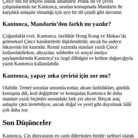
Çince’nin bir lehçesi olarak adlandırır. Pratik dil ve çeviri
çalışmalarında ise Kantonca, sıradan konuşmada Mandarin ile
karşılıklı anlaşılır olmadığı için ayrı bir dil çeşidi gibi davranır.
Kantonca, Mandarin’den farklı mı yazılır?
Çoğunlukla evet. Kantonca, özellikle Hong Kong ve Makao’da
geleneksel Çince karakterlerle ilişkilendirilir, ancak bu sadece
hikayenin bir kısmıdır. Resmi yazımda standart yazılı Çince
kullanılabilirken, altyazılar, sohbetler ve sosyal medya
paylaşımlarında Kantonca’ya özgü dilbilgisi ve kelime dağarcığıyla
yazılı Kantonca kullanılabilir.
Kantonca, yapay zeka çevirisi için zor mu?
Olabilir. Temel sorunlar arasında tonlar, aksan farklılıkları, günlük
konuşma dili, kod değiştirme ve konuşulan Kantonca ile daha
standart yazılı biçimler arasındaki fark yer alıyor. Birçok araç
anlaşılır çıktı üretebiliyor, ancak doğal ve yerel gibi duyulmak hâlâ
çok daha zor.
Son Düşünceler
Kantonca, Çin dünyasının en canlı dillerinden biridir: tarihsel olarak