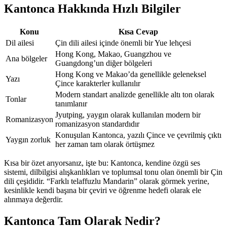
Kantonca Hakkında Hızlı Bilgiler
Konu
Kısa Cevap
Dil ailesi
Çin dili ailesi içinde önemli bir Yue lehçesi
Hong Kong, Makao, Guangzhou ve
Ana bölgeler
Guangdong’un diğer bölgeleri
Hong Kong ve Makao’da genellikle geleneksel
Yazı
Çince karakterler kullanılır
Modern standart analizde genellikle altı ton olarak
Tonlar
tanımlanır
Jyutping, yaygın olarak kullanılan modern bir
Romanizasyon
romanizasyon standardıdır
Konuşulan Kantonca, yazılı Çince ve çevrilmiş çıktı
Yaygın zorluk
her zaman tam olarak örtüşmez
Kısa bir özet arıyorsanız, işte bu: Kantonca, kendine özgü ses
sistemi, dilbilgisi alışkanlıkları ve toplumsal tonu olan önemli bir Çin
dili çeşididir. “Farklı telaffuzlu Mandarin” olarak görmek yerine,
kesinlikle kendi başına bir çeviri ve öğrenme hedefi olarak ele
alınmaya değerdir.
Kantonca Tam Olarak Nedir?