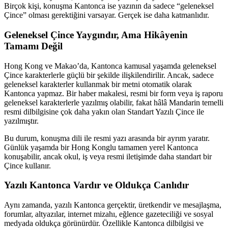
Birçok kişi, konuşma Kantonca ise yazının da sadece “geleneksel
Çince” olması gerektiğini varsayar. Gerçek ise daha katmanlıdır.
Geleneksel Çince Yaygındır, Ama Hikâyenin
Tamamı Değil
Hong Kong ve Makao’da, Kantonca kamusal yaşamda geleneksel
Çince karakterlerle güçlü bir şekilde ilişkilendirilir. Ancak, sadece
geleneksel karakterler kullanmak bir metni otomatik olarak
Kantonca yapmaz. Bir haber makalesi, resmi bir form veya iş raporu
geleneksel karakterlerle yazılmış olabilir, fakat hâlâ Mandarin temelli
resmi dilbilgisine çok daha yakın olan Standart Yazılı Çince ile
yazılmıştır.
Bu durum, konuşma dili ile resmi yazı arasında bir ayrım yaratır.
Günlük yaşamda bir Hong Konglu tamamen yerel Kantonca
konuşabilir, ancak okul, iş veya resmi iletişimde daha standart bir
Çince kullanır.
Yazılı Kantonca Vardır ve Oldukça Canlıdır
Aynı zamanda, yazılı Kantonca gerçektir, üretkendir ve mesajlaşma,
forumlar, altyazılar, internet mizahı, eğlence gazeteciliği ve sosyal
medyada oldukça görünürdür. Özellikle Kantonca dilbilgisi ve