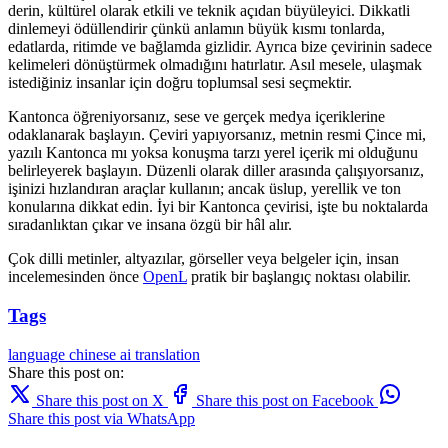
derin, kültürel olarak etkili ve teknik açıdan büyüleyici. Dikkatli
dinlemeyi ödüllendirir çünkü anlamın büyük kısmı tonlarda,
edatlarda, ritimde ve bağlamda gizlidir. Ayrıca bize çevirinin sadece
kelimeleri dönüştürmek olmadığını hatırlatır. Asıl mesele, ulaşmak
istediğiniz insanlar için doğru toplumsal sesi seçmektir.
Kantonca öğreniyorsanız, sese ve gerçek medya içeriklerine
odaklanarak başlayın. Çeviri yapıyorsanız, metnin resmi Çince mi,
yazılı Kantonca mı yoksa konuşma tarzı yerel içerik mi olduğunu
belirleyerek başlayın. Düzenli olarak diller arasında çalışıyorsanız,
işinizi hızlandıran araçlar kullanın; ancak üslup, yerellik ve ton
konularına dikkat edin. İyi bir Kantonca çevirisi, işte bu noktalarda
sıradanlıktan çıkar ve insana özgü bir hâl alır.
Çok dilli metinler, altyazılar, görseller veya belgeler için, insan
incelemesinden önce
OpenL
pratik bir başlangıç noktası olabilir.
Tags
language
chinese
ai translation
Share this post on:
Share this post on X
Share this post on Facebook
Share this post via WhatsApp