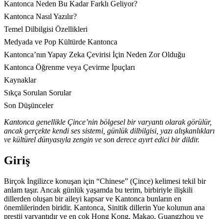
Kantonca Neden Bu Kadar Farklı Geliyor?
Kantonca Nasıl Yazılır?
Temel Dilbilgisi Özellikleri
Medyada ve Pop Kültürde Kantonca
Kantonca’nın Yapay Zeka Çevirisi İçin Neden Zor Olduğu
Kantonca Öğrenme veya Çevirme İpuçları
Kaynaklar
Sıkça Sorulan Sorular
Son Düşünceler
Kantonca genellikle Çince’nin bölgesel bir varyantı olarak görülür,
ancak gerçekte kendi ses sistemi, günlük dilbilgisi, yazı alışkanlıkları
ve kültürel dünyasıyla zengin ve son derece ayırt edici bir dildir.
Giriş
Birçok İngilizce konuşan için “Chinese” (Çince) kelimesi tekil bir
anlam taşır. Ancak günlük yaşamda bu terim, birbiriyle ilişkili
dillerden oluşan bir aileyi kapsar ve Kantonca bunların en
önemlilerinden biridir. Kantonca, Sinitik dillerin Yue kolunun ana
prestij varyantıdır ve en çok Hong Kong, Makao, Guangzhou ve