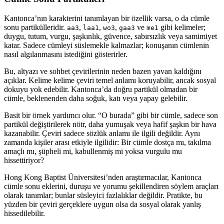
Kantonca’nın karakterini tanımlayan bir özellik varsa, o da cümle
sonu partikülleridir.
,
,
,
ve
gibi kelimeler;
aa3
laa1
wo3
gaa3
me1
duygu, tutum, vurgu, şaşkınlık, güvence, sabırsızlık veya samimiyet
katar. Sadece cümleyi süslemekle kalmazlar; konuşanın cümlenin
nasıl algılanmasını istediğini gösterirler.
Bu, altyazı ve sohbet çevirilerinin neden bazen yavan kaldığını
açıklar. Kelime kelime çeviri temel anlamı koruyabilir, ancak sosyal
dokuyu yok edebilir. Kantonca’da doğru partikül olmadan bir
cümle, beklenenden daha soğuk, katı veya yapay gelebilir.
Basit bir örnek yardımcı olur. “O burada” gibi bir cümle, sadece son
partikül değiştirilerek nötr, daha yumuşak veya hafif şaşkın bir hava
kazanabilir. Çeviri sadece sözlük anlamı ile ilgili değildir. Aynı
zamanda kişiler arası etkiyle ilgilidir: Bir cümle dostça mı, takılma
amaçlı mı, şüpheli mi, kabullenmiş mi yoksa vurgulu mu
hissettiriyor?
Hong Kong Baptist Üniversitesi’nden araştırmacılar, Kantonca
cümle sonu eklerini, duruşu ve yorumu şekillendiren söylem araçları
olarak tanımlar; bunlar süsleyici fazlalıklar değildir. Pratikte, bu
yüzden bir çeviri gerçeklere uygun olsa da sosyal olarak yanlış
hissedilebilir.