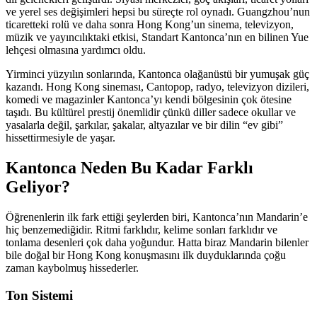
ve yerel ses değişimleri hepsi bu süreçte rol oynadı. Guangzhou’nun
ticaretteki rolü ve daha sonra Hong Kong’un sinema, televizyon,
müzik ve yayıncılıktaki etkisi, Standart Kantonca’nın en bilinen Yue
lehçesi olmasına yardımcı oldu.
Yirminci yüzyılın sonlarında, Kantonca olağanüstü bir yumuşak güç
kazandı. Hong Kong sineması, Cantopop, radyo, televizyon dizileri,
komedi ve magazinler Kantonca’yı kendi bölgesinin çok ötesine
taşıdı. Bu kültürel prestij önemlidir çünkü diller sadece okullar ve
yasalarla değil, şarkılar, şakalar, altyazılar ve bir dilin “ev gibi”
hissettirmesiyle de yaşar.
Kantonca Neden Bu Kadar Farklı
Geliyor?
Öğrenenlerin ilk fark ettiği şeylerden biri, Kantonca’nın Mandarin’e
hiç benzemediğidir. Ritmi farklıdır, kelime sonları farklıdır ve
tonlama desenleri çok daha yoğundur. Hatta biraz Mandarin bilenler
bile doğal bir Hong Kong konuşmasını ilk duyduklarında çoğu
zaman kaybolmuş hissederler.
Ton Sistemi