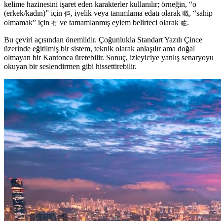
kelime hazinesini işaret eden karakterler kullanılır; örneğin, “o
(erkek/kadın)” için
, iyelik veya tanımlama edatı olarak
, “sahip
佢
嘅
olmamak” için
ve tamamlanmış eylem belirteci olarak
.
冇
咗
Bu çeviri açısından önemlidir. Çoğunlukla Standart Yazılı Çince
üzerinde eğitilmiş bir sistem, teknik olarak anlaşılır ama doğal
olmayan bir Kantonca üretebilir. Sonuç, izleyiciye yanlış senaryoyu
okuyan bir seslendirmen gibi hissettirebilir.