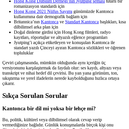
Hong Kong Dilbilim Derneği’nin Jyutping şeması
tutarlı bir
romanizasyon standardı için
Hong Kong 2021 Nüfus Sayımı
günümüzde Kantonca
kullanımına dair demografik bağlam için
Britannica’nın
Kantonca
ve
Standart Kantonca
başlıkları, kısa
dilbilimsel arka plan için
Doğal dinleme girdisi için Hong Kong filmleri, radyo
kayıtları, röportajlar ve altyazılı eğlence programları
Jyutping’i açıkça etiketleyen ve konuşulan Kantonca ile
standart yazılı Çinceyi ayıran Kantonca sözlükleri ve öğrenen
topluluklar
Çeviri çalışmasında, mümkün olduğunda aynı içeriğin üç
versiyonunu karşılaştırmak da faydalı olur: ses kaydı, altyazı veya
transkript ve nihai hedef dil çevirisi. Bu yan yana görünüm, ton,
sıkıştırma ve yerel ifadelerin nerede kaybolduğunu hızlıca ortaya
çıkarır.
Sıkça Sorulan Sorular
Kantonca bir dil mi yoksa bir lehçe mi?
Bu, politik, kültürel veya dilbilimsel olarak cevap verip
vermediğinize bağlıdır. Günlük konuşmalarda birçok kişi onu