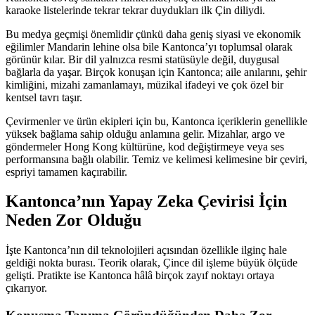
karaoke listelerinde tekrar tekrar duydukları ilk Çin diliydi.
Bu medya geçmişi önemlidir çünkü daha geniş siyasi ve ekonomik
eğilimler Mandarin lehine olsa bile Kantonca’yı toplumsal olarak
görünür kılar. Bir dil yalnızca resmi statüsüyle değil, duygusal
bağlarla da yaşar. Birçok konuşan için Kantonca; aile anılarını, şehir
kimliğini, mizahi zamanlamayı, müzikal ifadeyi ve çok özel bir
kentsel tavrı taşır.
Çevirmenler ve ürün ekipleri için bu, Kantonca içeriklerin genellikle
yüksek bağlama sahip olduğu anlamına gelir. Mizahlar, argo ve
göndermeler Hong Kong kültürüne, kod değiştirmeye veya ses
performansına bağlı olabilir. Temiz ve kelimesi kelimesine bir çeviri,
espriyi tamamen kaçırabilir.
Kantonca’nın Yapay Zeka Çevirisi İçin
Neden Zor Olduğu
İşte Kantonca’nın dil teknolojileri açısından özellikle ilginç hale
geldiği nokta burası. Teorik olarak, Çince dil işleme büyük ölçüde
gelişti. Pratikte ise Kantonca hâlâ birçok zayıf noktayı ortaya
çıkarıyor.