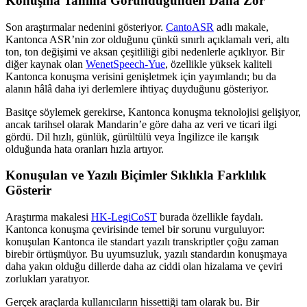
Konuşma Tanıma Göründüğünden Daha Zor
Son araştırmalar nedenini gösteriyor.
CantoASR
adlı makale,
Kantonca ASR’nin zor olduğunu çünkü sınırlı açıklamalı veri, altı
ton, ton değişimi ve aksan çeşitliliği gibi nedenlerle açıklıyor. Bir
diğer kaynak olan
WenetSpeech-Yue
, özellikle yüksek kaliteli
Kantonca konuşma verisini genişletmek için yayımlandı; bu da
alanın hâlâ daha iyi derlemlere ihtiyaç duyduğunu gösteriyor.
Basitçe söylemek gerekirse, Kantonca konuşma teknolojisi gelişiyor,
ancak tarihsel olarak Mandarin’e göre daha az veri ve ticari ilgi
gördü. Dil hızlı, günlük, gürültülü veya İngilizce ile karışık
olduğunda hata oranları hızla artıyor.
Konuşulan ve Yazılı Biçimler Sıklıkla Farklılık
Gösterir
Araştırma makalesi
HK-LegiCoST
burada özellikle faydalı.
Kantonca konuşma çevirisinde temel bir sorunu vurguluyor:
konuşulan Kantonca ile standart yazılı transkriptler çoğu zaman
birebir örtüşmüyor. Bu uyumsuzluk, yazılı standardın konuşmaya
daha yakın olduğu dillerde daha az ciddi olan hizalama ve çeviri
zorlukları yaratıyor.
Gerçek araçlarda kullanıcıların hissettiği tam olarak bu. Bir