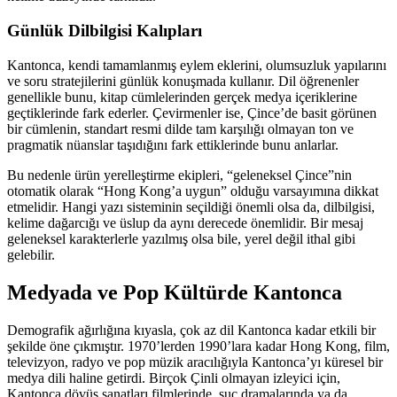
Günlük Dilbilgisi Kalıpları
Kantonca, kendi tamamlanmış eylem eklerini, olumsuzluk yapılarını
ve soru stratejilerini günlük konuşmada kullanır. Dil öğrenenler
genellikle bunu, kitap cümlelerinden gerçek medya içeriklerine
geçtiklerinde fark ederler. Çevirmenler ise, Çince’de basit görünen
bir cümlenin, standart resmi dilde tam karşılığı olmayan ton ve
pragmatik nüanslar taşıdığını fark ettiklerinde bunu anlarlar.
Bu nedenle ürün yerelleştirme ekipleri, “geleneksel Çince”nin
otomatik olarak “Hong Kong’a uygun” olduğu varsayımına dikkat
etmelidir. Hangi yazı sisteminin seçildiği önemli olsa da, dilbilgisi,
kelime dağarcığı ve üslup da aynı derecede önemlidir. Bir mesaj
geleneksel karakterlerle yazılmış olsa bile, yerel değil ithal gibi
gelebilir.
Medyada ve Pop Kültürde Kantonca
Demografik ağırlığına kıyasla, çok az dil Kantonca kadar etkili bir
şekilde öne çıkmıştır. 1970’lerden 1990’lara kadar Hong Kong, film,
televizyon, radyo ve pop müzik aracılığıyla Kantonca’yı küresel bir
medya dili haline getirdi. Birçok Çinli olmayan izleyici için,
Kantonca dövüş sanatları filmlerinde, suç dramalarında ya da