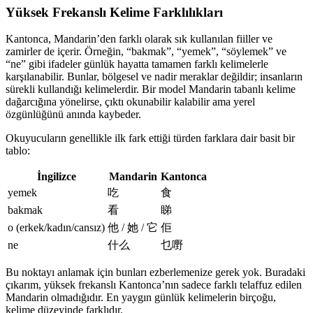
Yüksek Frekanslı Kelime Farklılıkları
Kantonca, Mandarin’den farklı olarak sık kullanılan fiiller ve
zamirler de içerir. Örneğin, “bakmak”, “yemek”, “söylemek” ve
“ne” gibi ifadeler günlük hayatta tamamen farklı kelimelerle
karşılanabilir. Bunlar, bölgesel ve nadir meraklar değildir; insanların
sürekli kullandığı kelimelerdir. Bir model Mandarin tabanlı kelime
dağarcığına yönelirse, çıktı okunabilir kalabilir ama yerel
özgünlüğünü anında kaybeder.
Okuyucuların genellikle ilk fark ettiği türden farklara dair basit bir
tablo:
İngilizce
Mandarin
Kantonca
yemek
吃
食
bakmak
看
睇
o (erkek/kadın/cansız)
他 / 她 / 它
佢
ne
什么
乜嘢
Bu noktayı anlamak için bunları ezberlemenize gerek yok. Buradaki
çıkarım, yüksek frekanslı Kantonca’nın sadece farklı telaffuz edilen
Mandarin olmadığıdır. En yaygın günlük kelimelerin birçoğu,
kelime düzeyinde farklıdır.