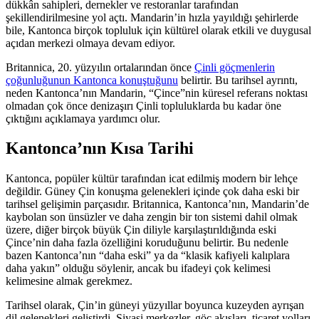
dükkân sahipleri, dernekler ve restoranlar tarafından
şekillendirilmesine yol açtı. Mandarin’in hızla yayıldığı şehirlerde
bile, Kantonca birçok topluluk için kültürel olarak etkili ve duygusal
açıdan merkezi olmaya devam ediyor.
Britannica, 20. yüzyılın ortalarından önce
Çinli göçmenlerin
çoğunluğunun Kantonca konuştuğunu
belirtir. Bu tarihsel ayrıntı,
neden Kantonca’nın Mandarin, “Çince”nin küresel referans noktası
olmadan çok önce denizaşırı Çinli topluluklarda bu kadar öne
çıktığını açıklamaya yardımcı olur.
Kantonca’nın Kısa Tarihi
Kantonca, popüler kültür tarafından icat edilmiş modern bir lehçe
değildir. Güney Çin konuşma gelenekleri içinde çok daha eski bir
tarihsel gelişimin parçasıdır. Britannica, Kantonca’nın, Mandarin’de
kaybolan son ünsüzler ve daha zengin bir ton sistemi dahil olmak
üzere, diğer birçok büyük Çin diliyle karşılaştırıldığında eski
Çince’nin daha fazla özelliğini koruduğunu belirtir. Bu nedenle
bazen Kantonca’nın “daha eski” ya da “klasik kafiyeli kalıplara
daha yakın” olduğu söylenir, ancak bu ifadeyi çok kelimesi
kelimesine almak gerekmez.
Tarihsel olarak, Çin’in güneyi yüzyıllar boyunca kuzeyden ayrışan
dil gelenekleri geliştirdi. Siyasi merkezler, göç akışları, ticaret yolları