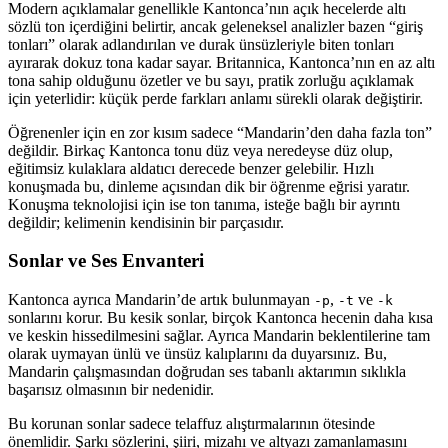
Modern açıklamalar genellikle Kantonca’nın açık hecelerde altı
sözlü ton içerdiğini belirtir, ancak geleneksel analizler bazen “giriş
tonları” olarak adlandırılan ve durak ünsüzleriyle biten tonları
ayırarak dokuz tona kadar sayar. Britannica, Kantonca’nın en az altı
tona sahip olduğunu özetler ve bu sayı, pratik zorluğu açıklamak
için yeterlidir: küçük perde farkları anlamı sürekli olarak değiştirir.
Öğrenenler için en zor kısım sadece “Mandarin’den daha fazla ton”
değildir. Birkaç Kantonca tonu düz veya neredeyse düz olup,
eğitimsiz kulaklara aldatıcı derecede benzer gelebilir. Hızlı
konuşmada bu, dinleme açısından dik bir öğrenme eğrisi yaratır.
Konuşma teknolojisi için ise ton tanıma, isteğe bağlı bir ayrıntı
değildir; kelimenin kendisinin bir parçasıdır.
Sonlar ve Ses Envanteri
Kantonca ayrıca Mandarin’de artık bulunmayan
,
ve
-p
-t
-k
sonlarını korur. Bu kesik sonlar, birçok Kantonca hecenin daha kısa
ve keskin hissedilmesini sağlar. Ayrıca Mandarin beklentilerine tam
olarak uymayan ünlü ve ünsüz kalıplarını da duyarsınız. Bu,
Mandarin çalışmasından doğrudan ses tabanlı aktarımın sıklıkla
başarısız olmasının bir nedenidir.
Bu korunan sonlar sadece telaffuz alıştırmalarının ötesinde
önemlidir. Şarkı sözlerini, şiiri, mizahı ve altyazı zamanlamasını