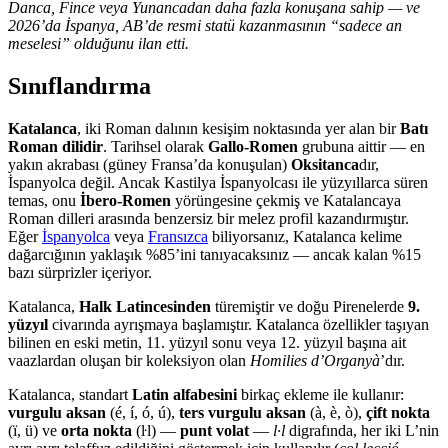
Danca, Fince veya Yunancadan daha fazla konuşana sahip — ve
2026’da İspanya, AB’de resmi statü kazanmasının “sadece an
meselesi” olduğunu ilan etti.
Sınıflandırma
Katalanca
, iki Roman dalının kesişim noktasında yer alan bir
Batı
Roman dilidir
. Tarihsel olarak
Gallo-Romen
grubuna aittir — en
yakın akrabası (güney Fransa’da konuşulan)
Oksitanca
dır,
İspanyolca değil. Ancak Kastilya İspanyolcası ile yüzyıllarca süren
temas, onu
İbero-Romen
yörüngesine çekmiş ve Katalancaya
Roman dilleri arasında benzersiz bir melez profil kazandırmıştır.
Eğer
İspanyolca
veya
Fransızca
biliyorsanız, Katalanca kelime
dağarcığının yaklaşık %85’ini tanıyacaksınız — ancak kalan %15
bazı sürprizler içeriyor.
Katalanca,
Halk Latincesinden
türemiştir ve doğu Pirenelerde
9.
yüzyıl
civarında ayrışmaya başlamıştır. Katalanca özellikler taşıyan
bilinen en eski metin, 11. yüzyıl sonu veya 12. yüzyıl başına ait
vaazlardan oluşan bir koleksiyon olan
Homilies d’Organyà
’dır.
Katalanca, standart
Latin alfabesini
birkaç ekleme ile kullanır:
vurgulu aksan
(é, í, ó, ú),
ters vurgulu aksan
(à, è, ò),
çift nokta
(ï, ü) ve
orta nokta
(ŀl) —
punt volat
—
l·l
digrafında, her iki L’nin