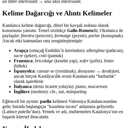
un llibre interessant
→
una idea interessant
.
Kelime Dağarcığı ve Alıntı Kelimeler
Katalanca kelime dağarcığı, dilsel bir kavşak noktası olarak
konumunu yansıtır. Temel sözlükçe
Gallo-Romen
dir, Oksitanca ile
paylaşılır:
finestra
(pencere),
formatge
(peynir),
parlar
(konuşmak).
Ancak etki katmanları onu zenginleştirmiştir:
Arapça
(ortaçağ Endülüs’ü üzerinden):
albergínia
(patlıcan),
sucre
(şeker),
cotó
(pamuk)
Fransızca
:
bricolatge
(kendin yap),
xofer
(şoför),
bistec
(biftek)
İspanyolca
:
cansar-se
(yorulmak),
desayuno
→
desdejuni
,
ancak birçok Kastilyacılık resmi Katalancada “barbarlık”
olarak işaretlenir
İtalyanca
(deniz ticareti yoluyla):
piano
,
macarrons
İngilizce
(modern):
clic
,
xat
,
màrqueting
Eğlenceli bir ayrıntı:
paella
kelimesi Valensiya Katalancasından
gelir; burada başlangıçta “kızartma tavası” anlamına geliyordu
(Latince
patella
’dan). Yemek ve adı, muhtemelen Katalonya’nın en
başarılı küresel ihracatıdır.