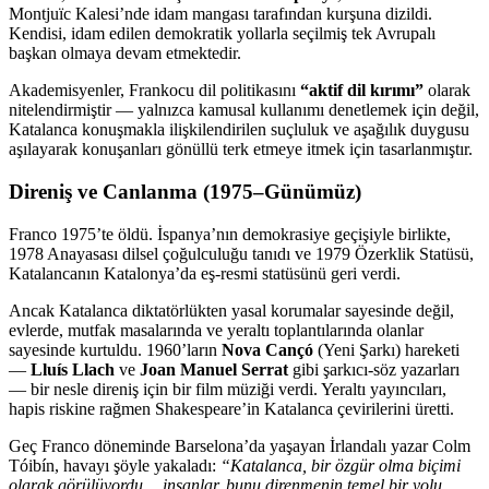
Montjuïc Kalesi’nde idam mangası tarafından kurşuna dizildi.
Kendisi, idam edilen demokratik yollarla seçilmiş tek Avrupalı
başkan olmaya devam etmektedir.
Akademisyenler, Frankocu dil politikasını
“aktif dil kırımı”
olarak
nitelendirmiştir — yalnızca kamusal kullanımı denetlemek için değil,
Katalanca konuşmakla ilişkilendirilen suçluluk ve aşağılık duygusu
aşılayarak konuşanları gönüllü terk etmeye itmek için tasarlanmıştır.
Direniş ve Canlanma (1975–Günümüz)
Franco 1975’te öldü. İspanya’nın demokrasiye geçişiyle birlikte,
1978 Anayasası dilsel çoğulculuğu tanıdı ve 1979 Özerklik Statüsü,
Katalancanın Katalonya’da eş-resmi statüsünü geri verdi.
Ancak Katalanca diktatörlükten yasal korumalar sayesinde değil,
evlerde, mutfak masalarında ve yeraltı toplantılarında olanlar
sayesinde kurtuldu. 1960’ların
Nova Cançó
(Yeni Şarkı) hareketi
—
Lluís Llach
ve
Joan Manuel Serrat
gibi şarkıcı-söz yazarları
— bir nesle direniş için bir film müziği verdi. Yeraltı yayıncıları,
hapis riskine rağmen Shakespeare’in Katalanca çevirilerini üretti.
Geç Franco döneminde Barselona’da yaşayan İrlandalı yazar Colm
Tóibín, havayı şöyle yakaladı:
“Katalanca, bir özgür olma biçimi
olarak görülüyordu… insanlar, bunu direnmenin temel bir yolu