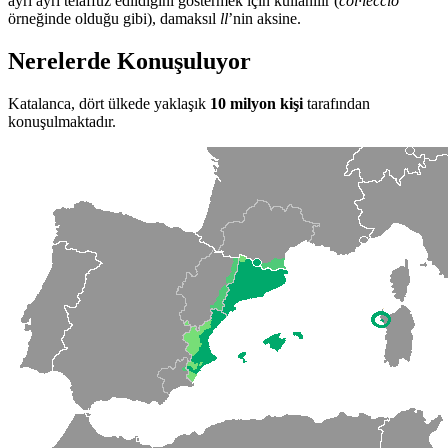
ayrı ayrı telaffuz edildiğini göstermek için kullanılır (
col·lecció
örneğinde olduğu gibi), damaksıl
ll
’nin aksine.
Nerelerde Konuşuluyor
Katalanca, dört ülkede yaklaşık
10 milyon kişi
tarafından
konuşulmaktadır.