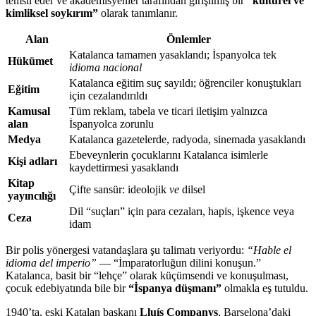
temsil eder ve akademisyenler tarafından girişilmiş bir
“kültürel ve
kimliksel soykırım”
olarak tanımlanır.
Alan
Önlemler
Katalanca tamamen yasaklandı; İspanyolca tek
Hükümet
idioma nacional
Katalanca eğitim suç sayıldı; öğrenciler konuştukları
Eğitim
için cezalandırıldı
Kamusal
Tüm reklam, tabela ve ticari iletişim yalnızca
alan
İspanyolca zorunlu
Medya
Katalanca gazetelerde, radyoda, sinemada yasaklandı
Ebeveynlerin çocuklarını Katalanca isimlerle
Kişi adları
kaydettirmesi yasaklandı
Kitap
Çifte sansür: ideolojik
ve
dilsel
yayıncılığı
Dil “suçları” için para cezaları, hapis, işkence veya
Ceza
idam
Bir polis yönergesi vatandaşlara şu talimatı veriyordu:
“Hable el
idioma del imperio”
— “İmparatorluğun dilini konuşun.”
Katalanca, basit bir “lehçe” olarak küçümsendi ve konuşulması,
çocuk edebiyatında bile bir
“İspanya düşmanı”
olmakla eş tutuldu.
1940’ta, eski Katalan başkanı
Lluís Companys
, Barselona’daki