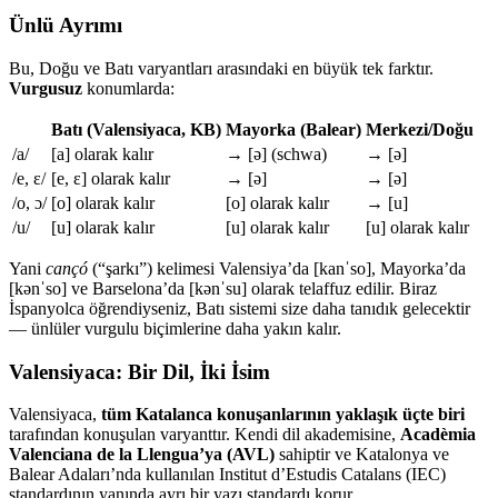
Ünlü Ayrımı
Bu, Doğu ve Batı varyantları arasındaki en büyük tek farktır.
Vurgusuz
konumlarda:
Batı (Valensiyaca, KB)
Mayorka (Balear)
Merkezi/Doğu
/a/
[a] olarak kalır
→ [ə] (schwa)
→ [ə]
/e, ɛ/
[e, ɛ] olarak kalır
→ [ə]
→ [ə]
/o, ɔ/
[o] olarak kalır
[o] olarak kalır
→ [u]
/u/
[u] olarak kalır
[u] olarak kalır
[u] olarak kalır
Yani
cançó
(“şarkı”) kelimesi Valensiya’da [kanˈso], Mayorka’da
[kənˈso] ve Barselona’da [kənˈsu] olarak telaffuz edilir. Biraz
İspanyolca öğrendiyseniz, Batı sistemi size daha tanıdık gelecektir
— ünlüler vurgulu biçimlerine daha yakın kalır.
Valensiyaca: Bir Dil, İki İsim
Valensiyaca,
tüm Katalanca konuşanlarının yaklaşık üçte biri
tarafından konuşulan varyanttır. Kendi dil akademisine,
Acadèmia
Valenciana de la Llengua’ya (AVL)
sahiptir ve Katalonya ve
Balear Adaları’nda kullanılan Institut d’Estudis Catalans (IEC)
standardının yanında ayrı bir yazı standardı korur.