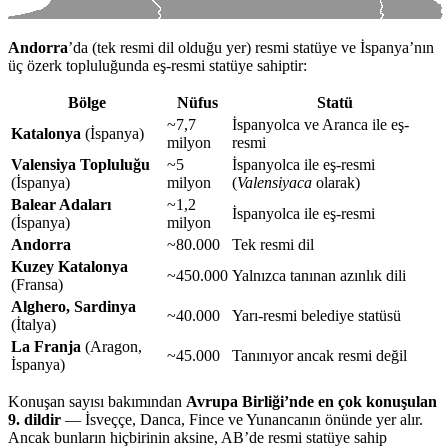
Andorra
’da (tek resmi dil olduğu yer) resmi statüye ve İspanya’nın
üç özerk topluluğunda eş-resmi statüye sahiptir:
Bölge
Nüfus
Statü
~7,7
İspanyolca ve Aranca ile eş-
Katalonya
(İspanya)
milyon
resmi
Valensiya Topluluğu
~5
İspanyolca ile eş-resmi
(İspanya)
milyon
(
Valensiyaca
olarak)
Balear Adaları
~1,2
İspanyolca ile eş-resmi
(İspanya)
milyon
Andorra
~80.000
Tek resmi dil
Kuzey Katalonya
~450.000
Yalnızca tanınan azınlık dili
(Fransa)
Alghero, Sardinya
~40.000
Yarı-resmi belediye statüsü
(İtalya)
La Franja
(Aragon,
~45.000
Tanınıyor ancak resmi değil
İspanya)
Konuşan sayısı bakımından
Avrupa Birliği’nde en çok konuşulan
9. dildir
— İsveççe, Danca, Fince ve Yunancanın önünde yer alır.
Ancak bunların hiçbirinin aksine, AB’de resmi statüye sahip