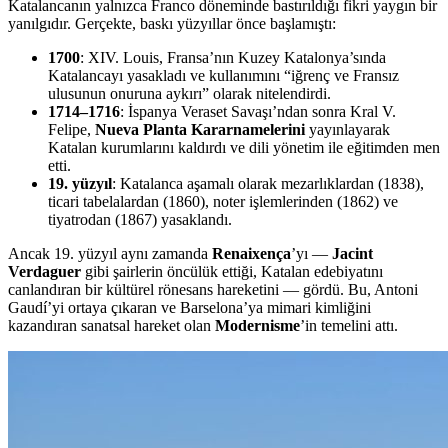
Katalancanın yalnızca Franco döneminde bastırıldığı fikri yaygın bir
yanılgıdır. Gerçekte, baskı yüzyıllar önce başlamıştı:
1700
: XIV. Louis, Fransa’nın Kuzey Katalonya’sında
Katalancayı yasakladı ve kullanımını “iğrenç ve Fransız
ulusunun onuruna aykırı” olarak nitelendirdi.
1714–1716
: İspanya Veraset Savaşı’ndan sonra Kral V.
Felipe,
Nueva Planta Kararnamelerini
yayınlayarak
Katalan kurumlarını kaldırdı ve dili yönetim ile eğitimden men
etti.
19. yüzyıl
: Katalanca aşamalı olarak mezarlıklardan (1838),
ticari tabelalardan (1860), noter işlemlerinden (1862) ve
tiyatrodan (1867) yasaklandı.
Ancak 19. yüzyıl aynı zamanda
Renaixença
’yı —
Jacint
Verdaguer
gibi şairlerin öncülük ettiği, Katalan edebiyatını
canlandıran bir kültürel rönesans hareketini — gördü. Bu, Antoni
Gaudí’yi ortaya çıkaran ve Barselona’ya mimari kimliğini
kazandıran sanatsal hareket olan
Modernisme
’in temelini attı.