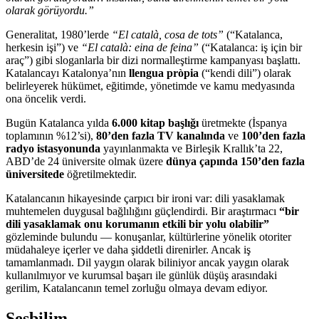
olarak görüyordu.”
Generalitat, 1980’lerde
“El català, cosa de tots”
(“Katalanca,
herkesin işi”) ve
“El català: eina de feina”
(“Katalanca: iş için bir
araç”) gibi sloganlarla bir dizi normalleştirme kampanyası başlattı.
Katalancayı Katalonya’nın
llengua pròpia
(“kendi dili”) olarak
belirleyerek hükümet, eğitimde, yönetimde ve kamu medyasında
ona öncelik verdi.
Bugün Katalanca yılda
6.000 kitap başlığı
üretmekte (İspanya
toplamının %12’si),
80’den fazla TV kanalında
ve
100’den fazla
radyo istasyonunda
yayınlanmakta ve Birleşik Krallık’ta 22,
ABD’de 24 üniversite olmak üzere
dünya çapında 150’den fazla
üniversitede
öğretilmektedir.
Katalancanın hikayesinde çarpıcı bir ironi var: dili yasaklamak
muhtemelen duygusal bağlılığını güçlendirdi. Bir araştırmacı
“bir
dili yasaklamak onu korumanın etkili bir yolu olabilir”
gözleminde bulundu — konuşanlar, kültürlerine yönelik otoriter
müdahaleye içerler ve daha şiddetli direnirler. Ancak iş
tamamlanmadı. Dil yaygın olarak biliniyor ancak yaygın olarak
kullanılmıyor ve kurumsal başarı ile günlük düşüş arasındaki
gerilim, Katalancanın temel zorluğu olmaya devam ediyor.
Sesbilim