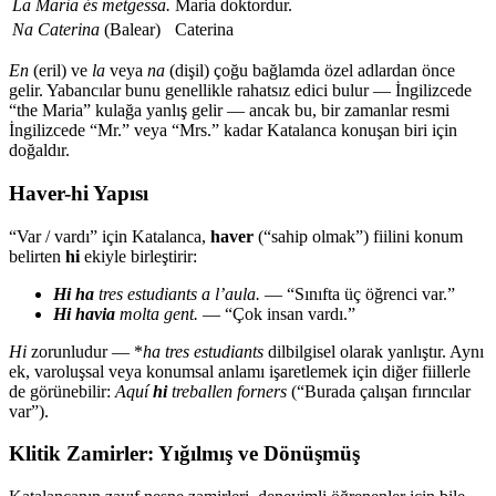
La Maria és metgessa.
Maria doktordur.
Na Caterina
(Balear)
Caterina
En
(eril) ve
la
veya
na
(dişil) çoğu bağlamda özel adlardan önce
gelir. Yabancılar bunu genellikle rahatsız edici bulur — İngilizcede
“the Maria” kulağa yanlış gelir — ancak bu, bir zamanlar resmi
İngilizcede “Mr.” veya “Mrs.” kadar Katalanca konuşan biri için
doğaldır.
Haver-hi Yapısı
“Var / vardı” için Katalanca,
haver
(“sahip olmak”) fiilini konum
belirten
hi
ekiyle birleştirir:
Hi ha
tres estudiants a l’aula.
— “Sınıfta üç öğrenci var.”
Hi havia
molta gent.
— “Çok insan vardı.”
Hi
zorunludur — *
ha tres estudiants
dilbilgisel olarak yanlıştır. Aynı
ek, varoluşsal veya konumsal anlamı işaretlemek için diğer fiillerle
de görünebilir:
Aquí
hi
treballen forners
(“Burada çalışan fırıncılar
var”).
Klitik Zamirler: Yığılmış ve Dönüşmüş