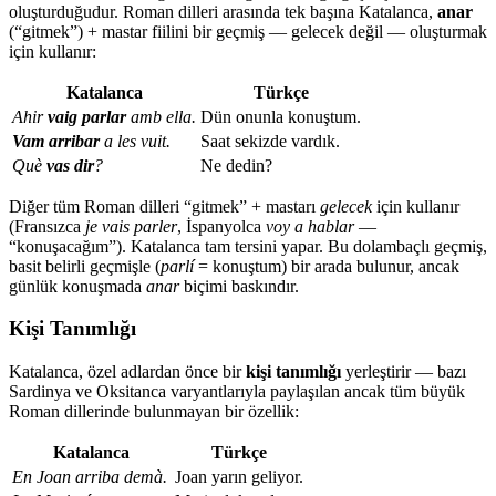
oluşturduğudur. Roman dilleri arasında tek başına Katalanca,
anar
(“gitmek”) + mastar fiilini bir geçmiş — gelecek değil — oluşturmak
için kullanır:
Katalanca
Türkçe
Ahir
vaig parlar
amb ella.
Dün onunla konuştum.
Vam arribar
a les vuit.
Saat sekizde vardık.
Què
vas dir
?
Ne dedin?
Diğer tüm Roman dilleri “gitmek” + mastarı
gelecek
için kullanır
(Fransızca
je vais parler
, İspanyolca
voy a hablar
—
“konuşacağım”). Katalanca tam tersini yapar. Bu dolambaçlı geçmiş,
basit belirli geçmişle (
parlí
= konuştum) bir arada bulunur, ancak
günlük konuşmada
anar
biçimi baskındır.
Kişi Tanımlığı
Katalanca, özel adlardan önce bir
kişi tanımlığı
yerleştirir — bazı
Sardinya ve Oksitanca varyantlarıyla paylaşılan ancak tüm büyük
Roman dillerinde bulunmayan bir özellik:
Katalanca
Türkçe
En Joan arriba demà.
Joan yarın geliyor.