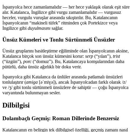
İspanyolca hece zamanlamalıdır — her hece yaklaşık olarak eşit süre
alır. Katalanca, İngilizce gibi vurgu zamanlamalıdır — vurgusuz
heceler, vurgulu vuruşlar arasında sıkıştırılır. Bu, Katalancanın
İspanyolcanın “makineli tüfek” ritminden çok Portekizce veya
İngilizce gibi
duyulmasını
sağlar.
Ünsüz Kümeleri ve Tonlu Sürtünmeli Ünsüzler
Ünsüz gruplarını basitleştirme eğiliminde olan İspanyolcanın aksine,
Katalanca birçok son ünsüz kümesini korur:
serp
(“yılan”),
trist
(“üzgün”),
porc
(“domuz”). Bu, Katalancaya komşularından daha
pütürlü, daha ünsüz ağırlıklı bir doku verir.
İspanyolca gibi Katalanca da ünlüler arasında patlamalı ünsüzleri
tonlulaştırır (
amiga
[əˈmiɣə]), ancak İspanyolcadan farklı olarak /z/
ve /ʒ/ gibi tonlu sürtünmeli ünsüzlere de sahiptir — çoğu İspanyolca
varyantında bulunmayan sesler.
Dilbilgisi
Dolambaçlı Geçmiş: Roman Dillerinde Benzersiz
Katalancanın en belirgin tek dilbilgisel özelliği, geçmiş zamanı nasıl