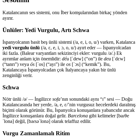
Katalancanın ses sistemi, onu İber komşularından birkaç yönden
ayırır.
Ünlüler: Yedi Vurgulu, Artı Schwa
İspanyolcanın basit beş ünlü sistemi (/a, e, i, o, u/) varken, Katalanca
yedi vurgulu ünlü
(/a, ɛ, e, i, ɔ, o, u/) ayırt eder — İspanyolcadan
iki fazla. (Balear varyantları sekizinciyi ekler: vurgulu /ə/.) Ek
ayrımlar anlam için önemlidir:
déu
[ˈdew] (“on”) ile
deu
[ˈdɛw]
(“tanrı”) veya
ós
[ˈos] (“ayı”) ile
os
[ˈɔs] (“kemik”). Bu,
Katalancaya İspanyolcadan çok İtalyancaya yakın bir ünlü
zenginliği verir.
Schwa
Nötr ünlü /ə/ — İngilizce
sofa
’nın sonundaki aynı “ı” sesi — Doğu
Katalancasında her yerde, /a, e, ɛ/’nin vurgusuz hecelerdeki daralmış
biçimi olarak görünür. Bu, İspanyolca konuşanlara yabancıdır ancak
İngilizce konuşanlara doğal gelir.
Barcelona
gibi kelimeler [baɾθe
ˈlona] değil, [bəɾsəˈlonə] olarak telaffuz edilir.
Vurgu Zamanlamalı Ritim