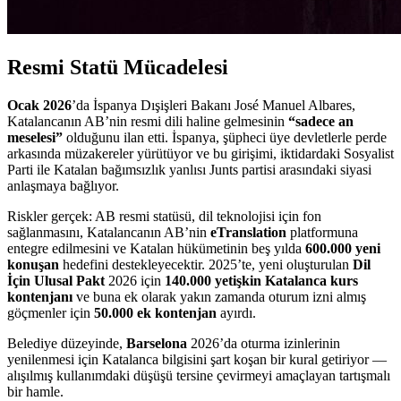
Resmi Statü Mücadelesi
Ocak 2026
’da İspanya Dışişleri Bakanı José Manuel Albares,
Katalancanın AB’nin resmi dili haline gelmesinin
“sadece an
meselesi”
olduğunu ilan etti. İspanya, şüpheci üye devletlerle perde
arkasında müzakereler yürütüyor ve bu girişimi, iktidardaki Sosyalist
Parti ile Katalan bağımsızlık yanlısı Junts partisi arasındaki siyasi
anlaşmaya bağlıyor.
Riskler gerçek: AB resmi statüsü, dil teknolojisi için fon
sağlanmasını, Katalancanın AB’nin
eTranslation
platformuna
entegre edilmesini ve Katalan hükümetinin beş yılda
600.000 yeni
konuşan
hedefini destekleyecektir. 2025’te, yeni oluşturulan
Dil
İçin Ulusal Pakt
2026 için
140.000 yetişkin Katalanca kurs
kontenjanı
ve buna ek olarak yakın zamanda oturum izni almış
göçmenler için
50.000 ek kontenjan
ayırdı.
Belediye düzeyinde,
Barselona
2026’da oturma izinlerinin
yenilenmesi için Katalanca bilgisini şart koşan bir kural getiriyor —
alışılmış kullanımdaki düşüşü tersine çevirmeyi amaçlayan tartışmalı
bir hamle.