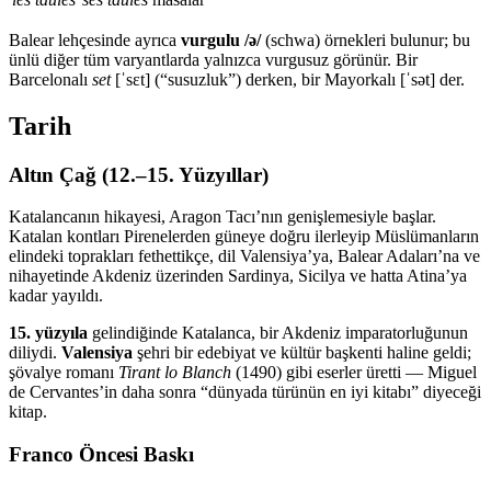
Balear lehçesinde ayrıca
vurgulu /ə/
(schwa) örnekleri bulunur; bu
ünlü diğer tüm varyantlarda yalnızca vurgusuz görünür. Bir
Barcelonalı
set
[ˈsɛt] (“susuzluk”) derken, bir Mayorkalı [ˈsət] der.
Tarih
Altın Çağ (12.–15. Yüzyıllar)
Katalancanın hikayesi, Aragon Tacı’nın genişlemesiyle başlar.
Katalan kontları Pirenelerden güneye doğru ilerleyip Müslümanların
elindeki toprakları fethettikçe, dil Valensiya’ya, Balear Adaları’na ve
nihayetinde Akdeniz üzerinden Sardinya, Sicilya ve hatta Atina’ya
kadar yayıldı.
15. yüzyıla
gelindiğinde Katalanca, bir Akdeniz imparatorluğunun
diliydi.
Valensiya
şehri bir edebiyat ve kültür başkenti haline geldi;
şövalye romanı
Tirant lo Blanch
(1490) gibi eserler üretti — Miguel
de Cervantes’in daha sonra “dünyada türünün en iyi kitabı” diyeceği
kitap.
Franco Öncesi Baskı