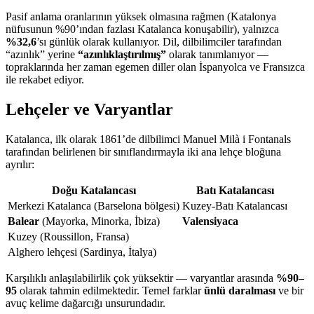
Pasif anlama oranlarının yüksek olmasına rağmen (Katalonya
nüfusunun %90’ından fazlası Katalanca konuşabilir), yalnızca
%32,6
’sı günlük olarak kullanıyor. Dil, dilbilimciler tarafından
“azınlık” yerine
“azınlıklaştırılmış”
olarak tanımlanıyor —
topraklarında her zaman egemen diller olan İspanyolca ve Fransızca
ile rekabet ediyor.
Lehçeler ve Varyantlar
Katalanca, ilk olarak 1861’de dilbilimci Manuel Milà i Fontanals
tarafından belirlenen bir sınıflandırmayla iki ana lehçe bloğuna
ayrılır:
Doğu Katalancası
Batı Katalancası
Merkezi Katalanca (Barselona bölgesi)
Kuzey-Batı Katalancası
Balear
(Mayorka, Minorka, İbiza)
Valensiyaca
Kuzey (Roussillon, Fransa)
Alghero lehçesi (Sardinya, İtalya)
Karşılıklı anlaşılabilirlik çok yüksektir — varyantlar arasında
%90–
95
olarak tahmin edilmektedir. Temel farklar
ünlü daralması
ve bir
avuç kelime dağarcığı unsurundadır.