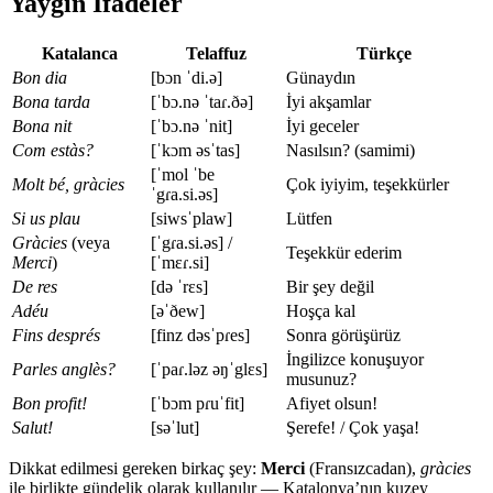
Yaygın İfadeler
Katalanca
Telaffuz
Türkçe
Bon dia
[bɔn ˈdi.ə]
Günaydın
Bona tarda
[ˈbɔ.nə ˈtaɾ.ðə]
İyi akşamlar
Bona nit
[ˈbɔ.nə ˈnit]
İyi geceler
Com estàs?
[ˈkɔm əsˈtas]
Nasılsın? (samimi)
[ˈmol ˈbe
Molt bé, gràcies
Çok iyiyim, teşekkürler
ˈgɾa.si.əs]
Si us plau
[siwsˈplaw]
Lütfen
Gràcies
(veya
[ˈgɾa.si.əs] /
Teşekkür ederim
Merci
)
[ˈmɛɾ.si]
De res
[də ˈrɛs]
Bir şey değil
Adéu
[əˈðew]
Hoşça kal
Fins després
[finz dəsˈpɾes]
Sonra görüşürüz
İngilizce konuşuyor
Parles anglès?
[ˈpaɾ.ləz əŋˈglɛs]
musunuz?
Bon profit!
[ˈbɔm pɾuˈfit]
Afiyet olsun!
Salut!
[səˈlut]
Şerefe! / Çok yaşa!
Dikkat edilmesi gereken birkaç şey:
Merci
(Fransızcadan),
gràcies
ile birlikte gündelik olarak kullanılır — Katalonya’nın kuzey