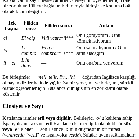
Katalancanın zayıf nesne zamirleri, deneyimli öğrenenler için bile
bir zorluktur. Fiillere bağlanır, birbirleriyle birleşir ve konuma bağlı
olarak biçim değiştirir:
Tek
Fiilden
Fiilden sonra
Anlam
başına
önce
Onu görüyorum / Onu
el
El veig
Vull veure
*‘l***
görmek istiyorum
La
Vaig a
Onu satın alıyorum / Onu
la
compro
comprar
*-la***
satın alacağım
L’hi
li + el
—
Onu ona/ona veriyorum
dono
Bu birleşimler —
me’l
,
te’ls
,
li’n
,
l’hi
— doğrudan İngilizce karşılığı
olmayan diziler halinde yığılır. Zamir yerleşimi ve birleşimi, sürekli
olarak öğrenenler için Katalanca dilbilgisinin en zor kısmı olarak
gösterilir.
Cinsiyet ve Sayı
Katalanca isimler
eril veya dişildir
. Belirleyici
-o/-a
kalıbına sahip
İspanyolcanın aksine, eril Katalanca isimler tipik olarak bir
ünsüz
veya -e
ile biter — son Latince
-o
’nun düşmesinin bir mirası
(
verd/verda
“yeşil” ve İspanyolca
verde
). Sıfatlar uyum sağlamalıdır: