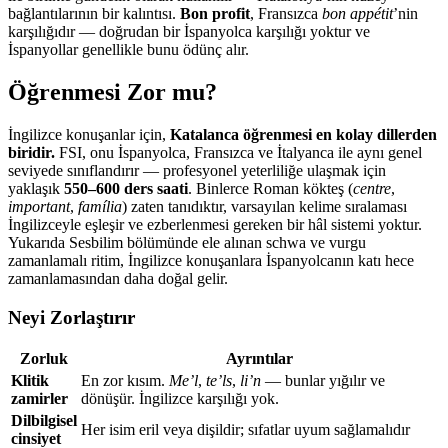
bağlantılarının bir kalıntısı.
Bon profit
, Fransızca
bon appétit
’nin
karşılığıdır — doğrudan bir İspanyolca karşılığı yoktur ve
İspanyollar genellikle bunu ödünç alır.
Öğrenmesi Zor mu?
İngilizce konuşanlar için,
Katalanca öğrenmesi en kolay dillerden
biridir.
FSI, onu İspanyolca, Fransızca ve İtalyanca ile aynı genel
seviyede sınıflandırır — profesyonel yeterliliğe ulaşmak için
yaklaşık
550–600 ders saati
. Binlerce Roman kökteş (
centre
,
important
,
família
) zaten tanıdıktır, varsayılan kelime sıralaması
İngilizceyle eşleşir ve ezberlenmesi gereken bir hâl sistemi yoktur.
Yukarıda Sesbilim bölümünde ele alınan schwa ve vurgu
zamanlamalı ritim, İngilizce konuşanlara İspanyolcanın katı hece
zamanlamasından daha doğal gelir.
Neyi Zorlaştırır
Zorluk
Ayrıntılar
Klitik
En zor kısım.
Me’l
,
te’ls
,
li’n
— bunlar yığılır ve
zamirler
dönüşür. İngilizce karşılığı yok.
Dilbilgisel
Her isim eril veya dişildir; sıfatlar uyum sağlamalıdır
cinsiyet