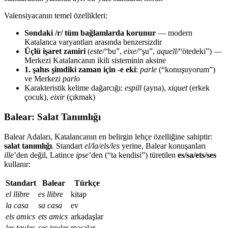
Valensiyacanın temel özellikleri:
Sondaki /r/ tüm bağlamlarda korunur
— modern
Katalanca varyantları arasında benzersizdir
Üçlü işaret zamiri
(
este
/“bu”,
eixe
/“şu”,
aquell
/“ötedeki”) —
Merkezi Katalancanın ikili sisteminin aksine
1. şahıs şimdiki zaman için -e eki
:
parle
(“konuşuyorum”)
ve Merkezi
parlo
Karakteristik kelime dağarcığı:
espill
(ayna),
xiquet
(erkek
çocuk),
eixir
(çıkmak)
Balear: Salat Tanımlığı
Balear Adaları, Katalancanın en belirgin lehçe özelliğine sahiptir:
salat tanımlığı
. Standart
el/la/els/les
yerine, Balear konuşanları
ille
’den değil, Latince
ipse
’den (“ta kendisi”) türetilen
es/sa/ets/ses
kullanır:
Standart
Balear
Türkçe
el llibre
es llibre
kitap
la casa
sa casa
ev
els amics
ets amics
arkadaşlar
les taules
ses taules
masalar