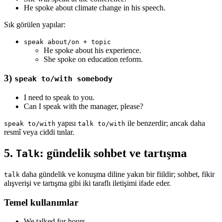
He spoke about climate change in his speech.
Sık görülen yapılar:
speak about/on + topic
He spoke about his experience.
She spoke on education reform.
3)
speak to/with somebody
I need to speak to you.
Can I speak with the manager, please?
yapısı
ile benzerdir; ancak daha
speak to/with
talk to/with
resmî veya ciddi tınlar.
5.
: gündelik sohbet ve tartışma
Talk
daha gündelik ve konuşma diline yakın bir fiildir; sohbet, fikir
talk
alışverişi ve tartışma gibi iki taraflı iletişimi ifade eder.
Temel kullanımlar
We talked for hours.