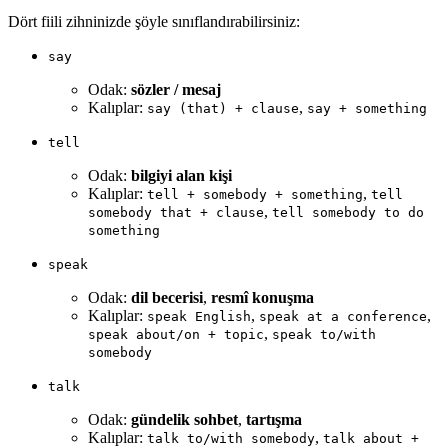
Dört fiili zihninizde şöyle sınıflandırabilirsiniz:
say
Odak:
sözler / mesaj
Kalıplar:
,
say (that) + clause
say + something
tell
Odak:
bilgiyi alan kişi
Kalıplar:
,
tell + somebody + something
tell
,
somebody that + clause
tell somebody to do
something
speak
Odak:
dil becerisi
,
resmî konuşma
Kalıplar:
,
,
speak English
speak at a conference
,
speak about/on + topic
speak to/with
somebody
talk
Odak:
gündelik sohbet
,
tartışma
Kalıplar:
,
talk to/with somebody
talk about +