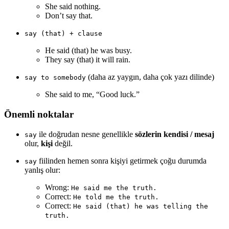
She said nothing.
Don’t say that.
say (that) + clause
He said (that) he was busy.
They say (that) it will rain.
(daha az yaygın, daha çok yazı dilinde)
say to somebody
She said to me, “Good luck.”
Önemli noktalar
ile doğrudan nesne genellikle
sözlerin kendisi / mesaj
say
olur,
kişi
değil.
fiilinden hemen sonra kişiyi getirmek çoğu durumda
say
yanlış olur:
Wrong:
He said me the truth.
Correct:
He told me the truth.
Correct:
He said (that) he was telling the
truth.