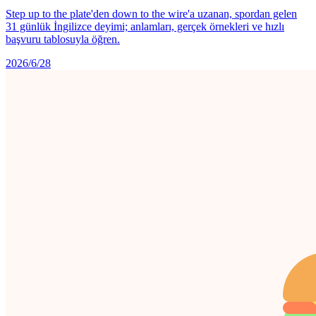
Step up to the plate'den down to the wire'a uzanan, spordan gelen
31 günlük İngilizce deyimi; anlamları, gerçek örnekleri ve hızlı
başvuru tablosuyla öğren.
2026/6/28