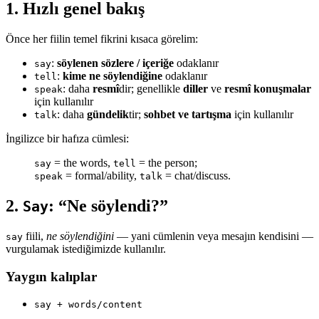
1. Hızlı genel bakış
Önce her fiilin temel fikrini kısaca görelim:
:
söylenen sözlere / içeriğe
odaklanır
say
:
kime ne söylendiğine
odaklanır
tell
: daha
resmî
dir; genellikle
diller
ve
resmî konuşmalar
speak
için kullanılır
: daha
gündelik
tir;
sohbet ve tartışma
için kullanılır
talk
İngilizce bir hafıza cümlesi:
= the words,
= the person;
say
tell
= formal/ability,
= chat/discuss.
speak
talk
2.
: “Ne söylendi?”
Say
fiili,
ne söylendiğini
— yani cümlenin veya mesajın kendisini —
say
vurgulamak istediğimizde kullanılır.
Yaygın kalıplar
say + words/content