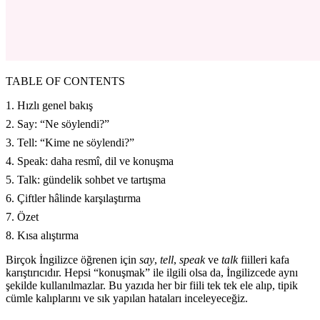
TABLE OF CONTENTS
1. Hızlı genel bakış
2. Say: “Ne söylendi?”
3. Tell: “Kime ne söylendi?”
4. Speak: daha resmî, dil ve konuşma
5. Talk: gündelik sohbet ve tartışma
6. Çiftler hâlinde karşılaştırma
7. Özet
8. Kısa alıştırma
Birçok İngilizce öğrenen için
say
,
tell
,
speak
ve
talk
fiilleri kafa
karıştırıcıdır. Hepsi “konuşmak” ile ilgili olsa da, İngilizcede aynı
şekilde kullanılmazlar. Bu yazıda her bir fiili tek tek ele alıp, tipik
cümle kalıplarını ve sık yapılan hataları inceleyeceğiz.