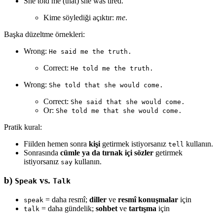
She told me (that) she was tired.
Kime söylediği açıktır:
me
.
Başka düzeltme örnekleri:
Wrong:
He said me the truth.
Correct:
He told me the truth.
Wrong:
She told that she would come.
Correct:
She said that she would come.
Or:
She told me that she would come.
Pratik kural:
Fiilden hemen sonra
kişi
getirmek istiyorsanız
kullanın.
tell
Sonrasında
cümle ya da tırnak içi sözler
getirmek
istiyorsanız
kullanın.
say
b)
vs.
Speak
Talk
= daha resmî;
diller
ve
resmî konuşmalar
için
speak
= daha gündelik;
sohbet
ve
tartışma
için
talk