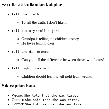
ile sık kullanılan kalıplar
tell
tell the truth
To tell the truth, I don’t like it.
/
tell a story
tell a joke
Grandpa is telling the children a story.
He loves telling jokes.
tell the difference
Can you tell the difference between these two photos?
tell right from wrong
Children should learn to tell right from wrong.
Sık yapılan hata
Wrong:
She told that she was tired.
Correct:
She said that she was tired.
Correct:
She told me that she was tired.