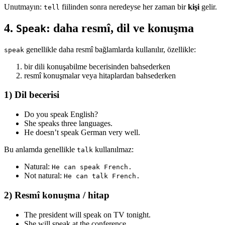
Unutmayın:
fiilinden sonra neredeyse her zaman bir
kişi
gelir.
tell
4.
: daha resmî, dil ve konuşma
Speak
genellikle daha resmî bağlamlarda kullanılır, özellikle:
speak
bir dili konuşabilme becerisinden bahsederken
resmî konuşmalar veya hitaplardan bahsederken
1) Dil becerisi
Do you speak English?
She speaks three languages.
He doesn’t speak German very well.
Bu anlamda genellikle
kullanılmaz:
talk
Natural:
He can speak French.
Not natural:
He can talk French.
2) Resmî konuşma / hitap
The president will speak on TV tonight.
She will speak at the conference.