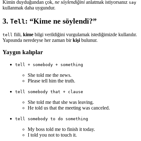
Kimin duyduğundan çok,
ne söylendiğini
anlatmak istiyorsanız
say
kullanmak daha uygundur.
3.
: “Kime ne söylendi?”
Tell
fiili,
kime
bilgi verildiğini vurgulamak istediğimizde kullanılır.
tell
Yapısında neredeyse her zaman bir
kişi
bulunur.
Yaygın kalıplar
tell + somebody + something
She told me the news.
Please tell him the truth.
tell somebody that + clause
She told me that she was leaving.
He told us that the meeting was canceled.
tell somebody to do something
My boss told me to finish it today.
I told you not to touch it.