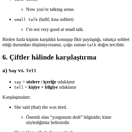
Now you’re talking sense.
(hafif, kısa sohbet)
small talk
I’m not very good at small talk.
Birden fazla kişinin karşılıklı konuşup fikir paylaştığı, rahatça sohbet
ettiği durumları düşünüyorsanız, çoğu zaman
doğru tercihtir.
talk
6. Çiftler hâlinde karşılaştırma
a)
vs.
Say
Tell
=
sözlere / içeriğe
odaklanır
say
=
kişiye + bilgiye
odaklanır
tell
Karşılaştıralım:
She said (that) she was tired.
Önemli olan “yorgunum dedi” bilgisidir; kime
söylediğimiz belirsizdir.