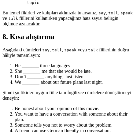
topic
Bu temel fikirleri ve kalıpları aklınızda tutarsanız,
,
,
say
tell
speak
ve
fiillerini kullanırken yapacağınız hata sayısı belirgin
talk
biçimde azalacaktır.
8. Kısa alıştırma
Aşağıdaki cümleleri
,
,
veya
fiillerinin doğru
say
tell
speak
talk
hâliyle tamamlayın:
He _______ three languages.
She _______ me that she would be late.
Don’t _______ anything. Just listen.
We _______ about our future plans last night.
Şimdi şu fikirleri uygun fiille tam İngilizce cümlelere dönüştürmeyi
deneyin:
Be honest about your opinion of this movie.
You want to have a conversation with someone about their
plan.
Someone tells you not to worry about the problem.
A friend can use German fluently in conversation.