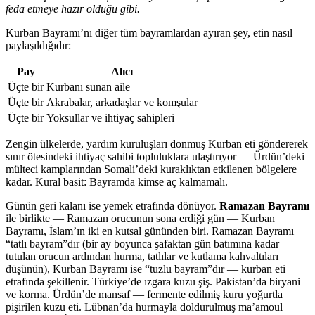
feda etmeye hazır olduğu gibi.
Kurban Bayramı’nı diğer tüm bayramlardan ayıran şey, etin nasıl
paylaşıldığıdır:
Pay
Alıcı
Üçte bir
Kurbanı sunan aile
Üçte bir
Akrabalar, arkadaşlar ve komşular
Üçte bir
Yoksullar ve ihtiyaç sahipleri
Zengin ülkelerde, yardım kuruluşları donmuş Kurban eti göndererek
sınır ötesindeki ihtiyaç sahibi topluluklara ulaştırıyor — Ürdün’deki
mülteci kamplarından Somali’deki kuraklıktan etkilenen bölgelere
kadar. Kural basit: Bayramda kimse aç kalmamalı.
Günün geri kalanı ise yemek etrafında dönüyor.
Ramazan Bayramı
ile birlikte — Ramazan orucunun sona erdiği gün — Kurban
Bayramı, İslam’ın iki en kutsal gününden biri. Ramazan Bayramı
“tatlı bayram”dır (bir ay boyunca şafaktan gün batımına kadar
tutulan orucun ardından hurma, tatlılar ve kutlama kahvaltıları
düşünün), Kurban Bayramı ise “tuzlu bayram”dır — kurban eti
etrafında şekillenir. Türkiye’de ızgara kuzu şiş. Pakistan’da biryani
ve korma. Ürdün’de mansaf — fermente edilmiş kuru yoğurtla
pişirilen kuzu eti. Lübnan’da hurmayla doldurulmuş ma’amoul