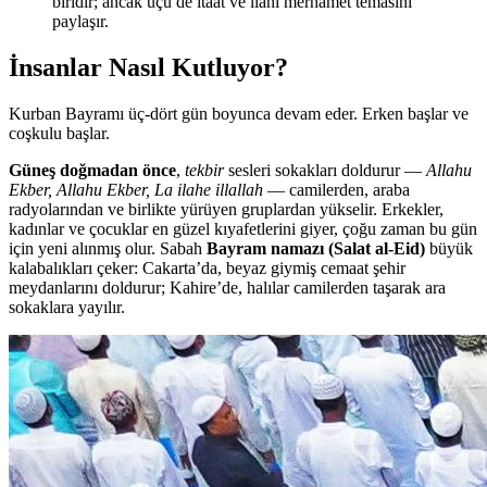
biridir; ancak üçü de itaat ve ilahi merhamet temasını
paylaşır.
İnsanlar Nasıl Kutluyor?
Kurban Bayramı üç-dört gün boyunca devam eder. Erken başlar ve
coşkulu başlar.
Güneş doğmadan önce
,
tekbir
sesleri sokakları doldurur —
Allahu
Ekber, Allahu Ekber, La ilahe illallah
— camilerden, araba
radyolarından ve birlikte yürüyen gruplardan yükselir. Erkekler,
kadınlar ve çocuklar en güzel kıyafetlerini giyer, çoğu zaman bu gün
için yeni alınmış olur. Sabah
Bayram namazı (Salat al-Eid)
büyük
kalabalıkları çeker: Cakarta’da, beyaz giymiş cemaat şehir
meydanlarını doldurur; Kahire’de, halılar camilerden taşarak ara
sokaklara yayılır.