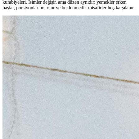
kurabiyeleri. İsimler değişir, ama düzen aynıdır: yemekler erken
başlar, porsiyonlar bol olur ve beklenmedik misafirler hoş karşılanır.