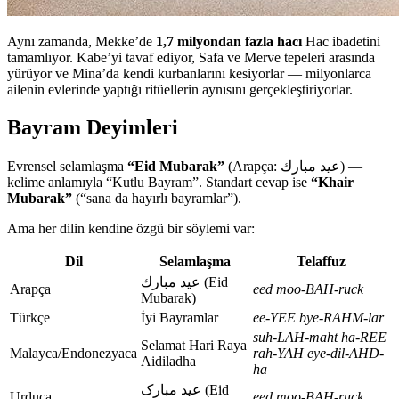
Aynı zamanda, Mekke’de
1,7 milyondan fazla hacı
Hac ibadetini
tamamlıyor. Kabe’yi tavaf ediyor, Safa ve Merve tepeleri arasında
yürüyor ve Mina’da kendi kurbanlarını kesiyorlar — milyonlarca
ailenin evlerinde yaptığı ritüellerin aynısını gerçekleştiriyorlar.
Bayram Deyimleri
Evrensel selamlaşma
“Eid Mubarak”
(Arapça: عيد مبارك) —
kelime anlamıyla “Kutlu Bayram”. Standart cevap ise
“Khair
Mubarak”
(“sana da hayırlı bayramlar”).
Ama her dilin kendine özgü bir söylemi var:
Dil
Selamlaşma
Telaffuz
عيد مبارك (Eid
Arapça
eed moo-BAH-ruck
Mubarak)
Türkçe
İyi Bayramlar
ee-YEE bye-RAHM-lar
suh-LAH-maht ha-REE
Selamat Hari Raya
Malayca/Endonezyaca
rah-YAH eye-dil-AHD-
Aidiladha
ha
عید مبارک (Eid
Urduca
eed moo-BAH-ruck