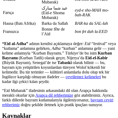
Mubarak)
عید شما مبارک
eyd-e sho-MAH mo-
Farsça
(Eid-e Shoma
bah-RAK
Mobarak)
Hausa (Batı Afrika)
Barka da Sallah
BAR-ka da SAL-lah
Bonne fête de
Fransızca
bon fet duh la-EED
l’Aïd
“Eid al-Adha”
adının kendisi açıklamaya değer:
Eid
“festival” veya
“kutlama” anlamına gelirken,
Adha
“kurban” anlamına gelir — yani
kelime anlamıyla “Kurban Bayramı.” Türkiye’de bu isim
Kurban
Bayramı
(Kurban Tatili) olarak geçer, Nijerya’da
Eid-el-Kabir
(Büyük Bayram), Senegal’de ise
Tabaski
olarak bilinir — bu,
bayram için yetiştirilen koyunlardan türeyen Wolof kökenli bir
kelimedir. Bu tür terimler — kültürel anlamlarla dolu olup tek bir
İngilizce karşılığı olmayan ifadeler —
çevrilemez kelimeleri
bu
kadar ilgi çekici kılan şeydir.
“Eid Mubarak” ifadesinin arkasındaki dil olan Arapça hakkında
meraklı okurlar için
Arapça dil rehberimize
göz atabilirsiniz. Ayrıca,
farklı dillerde bayram kutlamalarıyla ilgileniyorsanız,
bayram çeviri
rehberimiz
doğru şekilde iletmek için pratik ipuçları sunuyor.
Kaynaklar