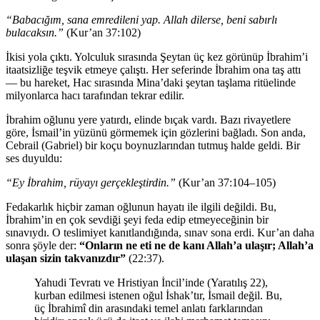
“Babacığım, sana emredileni yap. Allah dilerse, beni sabırlı
bulacaksın.”
(Kur’an 37:102)
İkisi yola çıktı. Yolculuk sırasında Şeytan üç kez görünüp İbrahim’i
itaatsizliğe teşvik etmeye çalıştı. Her seferinde İbrahim ona taş attı
— bu hareket, Hac sırasında Mina’daki şeytan taşlama ritüelinde
milyonlarca hacı tarafından tekrar edilir.
İbrahim oğlunu yere yatırdı, elinde bıçak vardı. Bazı rivayetlere
göre, İsmail’in yüzünü görmemek için gözlerini bağladı. Son anda,
Cebrail (Gabriel) bir koçu boynuzlarından tutmuş halde geldi. Bir
ses duyuldu:
“Ey İbrahim, rüyayı gerçekleştirdin.”
(Kur’an 37:104–105)
Fedakarlık hiçbir zaman oğlunun hayatı ile ilgili değildi. Bu,
İbrahim’in en çok sevdiği şeyi feda edip etmeyeceğinin bir
sınavıydı. O teslimiyet kanıtlandığında, sınav sona erdi. Kur’an daha
sonra şöyle der:
“Onların ne eti ne de kanı Allah’a ulaşır; Allah’a
ulaşan sizin takvanızdır”
(22:37).
Yahudi Tevratı ve Hristiyan İncil’inde (Yaratılış 22),
kurban edilmesi istenen oğul İshak’tır, İsmail değil. Bu,
üç İbrahimî din arasındaki temel anlatı farklarından