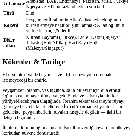
Arabistan, BAE, Endonezya, Pakistan, Mısır, Türkiye,
kutlanıyor
Nijerya ve 30’dan fazla ülkede resmi tatil
Türü
Dini
Peygamber İbrahim’in Allah’a itaat ederek oğlunu
Kökeni
kurban etmeye hazır oluşunu anmak; Allah oğlunun
yerine bir koç gönderdi
Kurban Bayramı (Türkçe), Eid-el-Kabir (Nijerya),
Diğer
Tabaski (Batı Afrika), Hari Raya Haji
adları
(Malezya/Singapur)
Kökenler & Tarihçe
Hikaye bir rüya ile başlar — ve hiçbir ebeveynin duymak
istemeyeceği bir emirle.
Peygamber İbrahim, yaşlılığında, salih bir evlat için dua etmişti.
Oğlu İsmail nihayet dünyaya geldiğinde ve babasıyla birlikte
yürüyebilecek yaşa ulaştığında, İbrahim tekrar tekrar aynı rüyayı
görmeye başladı: kendi elleriyle İsmail’i kurban ediyordu. İslami
gelenekte, peygamberlerin rüyaları rastgele değildir — ilahi bir
iletişim biçimidir.
İbrahim, durumu oğluna anlattı. İsmail’in verdiği cevap, bu hikayeyi
korkudan güvene dönüştürdü: