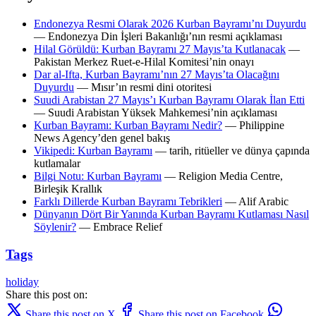
Endonezya Resmi Olarak 2026 Kurban Bayramı’nı Duyurdu
— Endonezya Din İşleri Bakanlığı’nın resmi açıklaması
Hilal Görüldü: Kurban Bayramı 27 Mayıs’ta Kutlanacak
—
Pakistan Merkez Ruet-e-Hilal Komitesi’nin onayı
Dar al-Ifta, Kurban Bayramı’nın 27 Mayıs’ta Olacağını
Duyurdu
— Mısır’ın resmi dini otoritesi
Suudi Arabistan 27 Mayıs’ı Kurban Bayramı Olarak İlan Etti
— Suudi Arabistan Yüksek Mahkemesi’nin açıklaması
Kurban Bayramı: Kurban Bayramı Nedir?
— Philippine
News Agency’den genel bakış
Vikipedi: Kurban Bayramı
— tarih, ritüeller ve dünya çapında
kutlamalar
Bilgi Notu: Kurban Bayramı
— Religion Media Centre,
Birleşik Krallık
Farklı Dillerde Kurban Bayramı Tebrikleri
— Alif Arabic
Dünyanın Dört Bir Yanında Kurban Bayramı Kutlaması Nasıl
Söylenir?
— Embrace Relief
Tags
holiday
Share this post on:
Share this post on X
Share this post on Facebook