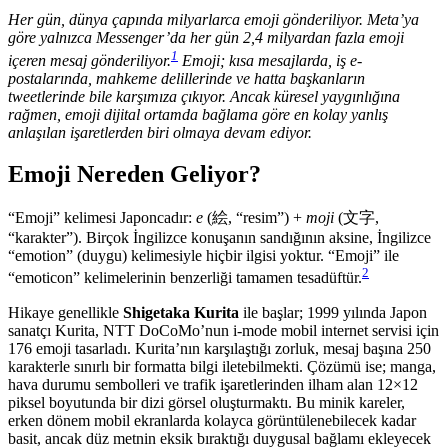
Her gün, dünya çapında milyarlarca emoji gönderiliyor. Meta’ya
göre yalnızca Messenger’da her gün 2,4 milyardan fazla emoji
1
içeren mesaj gönderiliyor.
Emoji; kısa mesajlarda, iş e-
postalarında, mahkeme delillerinde ve hatta başkanların
tweetlerinde bile karşımıza çıkıyor. Ancak küresel yaygınlığına
rağmen, emoji dijital ortamda bağlama göre en kolay yanlış
anlaşılan işaretlerden biri olmaya devam ediyor.
Emoji Nereden Geliyor?
“Emoji” kelimesi Japoncadır:
e
(絵, “resim”) +
moji
(文字,
“karakter”). Birçok İngilizce konuşanın sandığının aksine, İngilizce
“emotion” (duygu) kelimesiyle hiçbir ilgisi yoktur. “Emoji” ile
2
“emoticon” kelimelerinin benzerliği tamamen tesadüftür.
Hikaye genellikle
Shigetaka Kurita
ile başlar; 1999 yılında Japon
sanatçı Kurita, NTT DoCoMo’nun i-mode mobil internet servisi için
176 emoji tasarladı. Kurita’nın karşılaştığı zorluk, mesaj başına 250
karakterle sınırlı bir formatta bilgi iletebilmekti. Çözümü ise; manga,
hava durumu sembolleri ve trafik işaretlerinden ilham alan 12×12
piksel boyutunda bir dizi görsel oluşturmaktı. Bu minik kareler,
erken dönem mobil ekranlarda kolayca görüntülenebilecek kadar
basit, ancak düz metnin eksik bıraktığı duygusal bağlamı ekleyecek