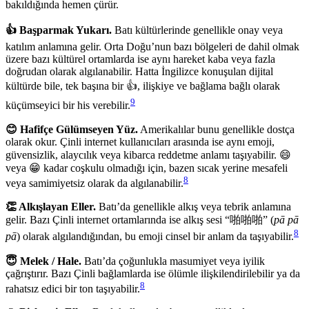
bakıldığında hemen çürür.
👍 Başparmak Yukarı.
Batı kültürlerinde genellikle onay veya
katılım anlamına gelir. Orta Doğu’nun bazı bölgeleri de dahil olmak
üzere bazı kültürel ortamlarda ise aynı hareket kaba veya fazla
doğrudan olarak algılanabilir. Hatta İngilizce konuşulan dijital
kültürde bile, tek başına bir 👍, ilişkiye ve bağlama bağlı olarak
9
küçümseyici bir his verebilir.
😊 Hafifçe Gülümseyen Yüz.
Amerikalılar bunu genellikle dostça
olarak okur. Çinli internet kullanıcıları arasında ise aynı emoji,
güvensizlik, alaycılık veya kibarca reddetme anlamı taşıyabilir. 😄
veya 😁 kadar coşkulu olmadığı için, bazen sıcak yerine mesafeli
8
veya samimiyetsiz olarak da algılanabilir.
👏 Alkışlayan Eller.
Batı’da genellikle alkış veya tebrik anlamına
gelir. Bazı Çinli internet ortamlarında ise alkış sesi “啪啪啪” (
pā pā
8
pā
) olarak algılandığından, bu emoji cinsel bir anlam da taşıyabilir.
😇 Melek / Hale.
Batı’da çoğunlukla masumiyet veya iyilik
çağrıştırır. Bazı Çinli bağlamlarda ise ölümle ilişkilendirilebilir ya da
8
rahatsız edici bir ton taşıyabilir.