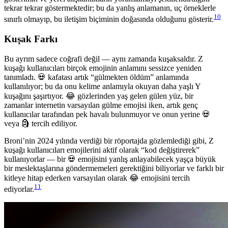
tekrar tekrar göstermektedir; bu da yanlış anlamanın, uç örneklerle
10
sınırlı olmayıp, bu iletişim biçiminin doğasında olduğunu gösterir.
Kuşak Farkı
Bu ayrım sadece coğrafi değil — aynı zamanda kuşaksaldır. Z
kuşağı kullanıcıları birçok emojinin anlamını sessizce yeniden
tanımladı. 💀 kafatası artık “gülmekten öldüm” anlamında
kullanılıyor; bu da onu kelime anlamıyla okuyan daha yaşlı Y
kuşağını şaşırtıyor. 😂 gözlerinden yaş gelen gülen yüz, bir
zamanlar internetin varsayılan gülme emojisi iken, artık genç
kullanıcılar tarafından pek havalı bulunmuyor ve onun yerine 💀
veya 🗿 tercih ediliyor.
Broni’nin 2024 yılında verdiği bir röportajda gözlemlediği gibi, Z
kuşağı kullanıcıları emojilerini aktif olarak “kod değiştirerek”
kullanıyorlar — bir 💀 emojisini yanlış anlayabilecek yaşça büyük
bir meslektaşlarına göndermemeleri gerektiğini biliyorlar ve farklı bir
kitleye hitap ederken varsayılan olarak 😂 emojisini tercih
11
ediyorlar.