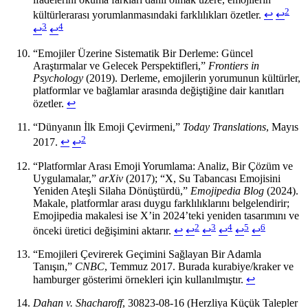
2
kültürlerarası yorumlanmasındaki farklılıkları özetler.
↩
↩
3
4
↩
↩
“Emojiler Üzerine Sistematik Bir Derleme: Güncel
Araştırmalar ve Gelecek Perspektifleri,”
Frontiers in
Psychology
(2019). Derleme, emojilerin yorumunun kültürler,
platformlar ve bağlamlar arasında değiştiğine dair kanıtları
özetler.
↩
“Dünyanın İlk Emoji Çevirmeni,”
Today Translations
, Mayıs
2
2017.
↩
↩
“Platformlar Arası Emoji Yorumlama: Analiz, Bir Çözüm ve
Uygulamalar,”
arXiv
(2017); “X, Su Tabancası Emojisini
Yeniden Ateşli Silaha Dönüştürdü,”
Emojipedia Blog
(2024).
Makale, platformlar arası duygu farklılıklarını belgelendirir;
Emojipedia makalesi ise X’in 2024’teki yeniden tasarımını ve
2
3
4
5
6
önceki üretici değişimini aktarır.
↩
↩
↩
↩
↩
↩
“Emojileri Çevirerek Geçimini Sağlayan Bir Adamla
Tanışın,”
CNBC
, Temmuz 2017. Burada kurabiye/kraker ve
hamburger gösterimi örnekleri için kullanılmıştır.
↩
Dahan v. Shacharoff
, 30823-08-16 (Herzliya Küçük Talepler