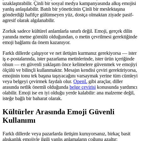
uzaklaştırabilir. Çinli bir sosyal medya kampanyasında alkış emojisi
yanlış anlaşılabilir. Batılı bir yöneticinin Çinli bir meslektaşına
gönderdiği hafifçe gülümseyen yüz, dostça olmaktan ziyade pasif-
agresif olarak algılanabilir.
Zorluk sadece kültürel anlamlarla sınırlı değil. Emoji, gerçek dilin
yanında metne gömülü olduğundan, o metin çevrilmesi gerektiğinde
emoji bağlamı da önem kazanıyor.
Farklı dillerde çalışıyor ve net iletişim kurmanız gerekiyorsa — ister
iş e-postalarında, ister pazarlama metinlerinde, ister ürün içeriğinde
olsun — en güvenli yaklaşım önce kelimelere güvenmek ve emojiyi
ölçülü ve bilinçli kullanmaktır. Mesajın kendisi çeviri gerektiriyorsa,
emojinin tonu tek başına taşıyacağını varsaymak yerine tüm cümleyi
veya belgeyi çevirmek faydalı olur.
OpenL
gibi araçlar, diller
arasında netlik önemli olduğunda
belge çevirisi
konusunda yardımcı
olabilir. Emoji ise en iyi olduğu yerde kalabilir: ana malzeme değil,
isteğe bağlı bir baharat olarak.
Kültürler Arasında Emoji Güvenli
Kullanımı
Farklı dillerde veya pazarlarda iletişim kuruyorsanız, birkaç basit
alışkanlık emojiyle ilgili yanlış anlamaların çoğunu azaltır: