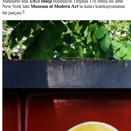
Standardı’nda
3.953 emoji
bulunuyor. Orijinal 176 emoji ise artık
New York’taki
Museum of Modern Art
’ın kalıcı koleksiyonunun
6
bir parçası.