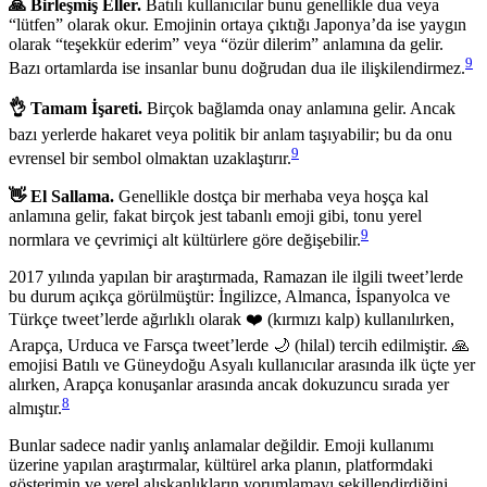
🙏 Birleşmiş Eller.
Batılı kullanıcılar bunu genellikle dua veya
“lütfen” olarak okur. Emojinin ortaya çıktığı Japonya’da ise yaygın
olarak “teşekkür ederim” veya “özür dilerim” anlamına da gelir.
9
Bazı ortamlarda ise insanlar bunu doğrudan dua ile ilişkilendirmez.
👌 Tamam İşareti.
Birçok bağlamda onay anlamına gelir. Ancak
bazı yerlerde hakaret veya politik bir anlam taşıyabilir; bu da onu
9
evrensel bir sembol olmaktan uzaklaştırır.
👋 El Sallama.
Genellikle dostça bir merhaba veya hoşça kal
anlamına gelir, fakat birçok jest tabanlı emoji gibi, tonu yerel
9
normlara ve çevrimiçi alt kültürlere göre değişebilir.
2017 yılında yapılan bir araştırmada, Ramazan ile ilgili tweet’lerde
bu durum açıkça görülmüştür: İngilizce, Almanca, İspanyolca ve
Türkçe tweet’lerde ağırlıklı olarak ❤️ (kırmızı kalp) kullanılırken,
Arapça, Urduca ve Farsça tweet’lerde 🌙 (hilal) tercih edilmiştir. 🙏
emojisi Batılı ve Güneydoğu Asyalı kullanıcılar arasında ilk üçte yer
alırken, Arapça konuşanlar arasında ancak dokuzuncu sırada yer
8
almıştır.
Bunlar sadece nadir yanlış anlamalar değildir. Emoji kullanımı
üzerine yapılan araştırmalar, kültürel arka planın, platformdaki
gösterimin ve yerel alışkanlıkların yorumlamayı şekillendirdiğini