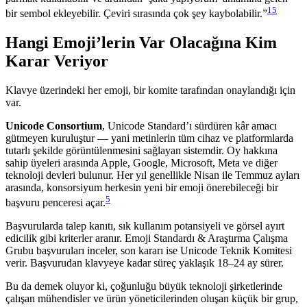
15
bir sembol ekleyebilir. Çeviri sırasında çok şey kaybolabilir.”
Hangi Emoji’lerin Var Olacağına Kim
Karar Veriyor
Klavye üzerindeki her emoji, bir komite tarafından onaylandığı için
var.
Unicode Consortium
, Unicode Standard’ı sürdüren kâr amacı
gütmeyen kuruluştur — yani metinlerin tüm cihaz ve platformlarda
tutarlı şekilde görüntülenmesini sağlayan sistemdir. Oy hakkına
sahip üyeleri arasında Apple, Google, Microsoft, Meta ve diğer
teknoloji devleri bulunur. Her yıl genellikle Nisan ile Temmuz ayları
arasında, konsorsiyum herkesin yeni bir emoji önerebileceği bir
5
başvuru penceresi açar.
Başvurularda talep kanıtı, sık kullanım potansiyeli ve görsel ayırt
edicilik gibi kriterler aranır. Emoji Standardı & Araştırma Çalışma
Grubu başvuruları inceler, son kararı ise Unicode Teknik Komitesi
verir. Başvurudan klavyeye kadar süreç yaklaşık 18–24 ay sürer.
Bu da demek oluyor ki, çoğunluğu büyük teknoloji şirketlerinde
çalışan mühendisler ve ürün yöneticilerinden oluşan küçük bir grup,