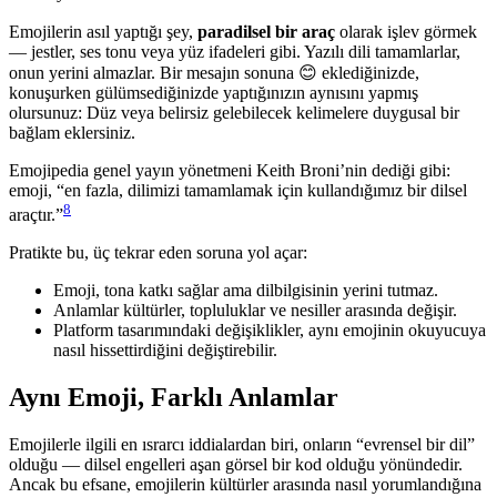
Emojilerin asıl yaptığı şey,
paradilsel bir araç
olarak işlev görmek
— jestler, ses tonu veya yüz ifadeleri gibi. Yazılı dili tamamlarlar,
onun yerini almazlar. Bir mesajın sonuna 😊 eklediğinizde,
konuşurken gülümsediğinizde yaptığınızın aynısını yapmış
olursunuz: Düz veya belirsiz gelebilecek kelimelere duygusal bir
bağlam eklersiniz.
Emojipedia genel yayın yönetmeni Keith Broni’nin dediği gibi:
emoji, “en fazla, dilimizi tamamlamak için kullandığımız bir dilsel
8
araçtır.”
Pratikte bu, üç tekrar eden soruna yol açar:
Emoji, tona katkı sağlar ama dilbilgisinin yerini tutmaz.
Anlamlar kültürler, topluluklar ve nesiller arasında değişir.
Platform tasarımındaki değişiklikler, aynı emojinin okuyucuya
nasıl hissettirdiğini değiştirebilir.
Aynı Emoji, Farklı Anlamlar
Emojilerle ilgili en ısrarcı iddialardan biri, onların “evrensel bir dil”
olduğu — dilsel engelleri aşan görsel bir kod olduğu yönündedir.
Ancak bu efsane, emojilerin kültürler arasında nasıl yorumlandığına