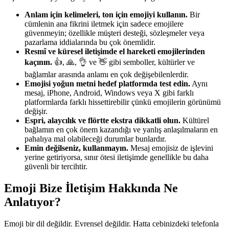
Anlam için kelimeleri, ton için emojiyi kullanın.
Bir
cümlenin ana fikrini iletmek için sadece emojilere
güvenmeyin; özellikle müşteri desteği, sözleşmeler veya
pazarlama iddialarında bu çok önemlidir.
Resmî ve küresel iletişimde el hareketi emojilerinden
kaçının.
👍, 🙏, 👌 ve 👋 gibi semboller, kültürler ve
bağlamlar arasında anlamı en çok değişebilenlerdir.
Emojisi yoğun metni hedef platformda test edin.
Aynı
mesaj, iPhone, Android, Windows veya X gibi farklı
platformlarda farklı hissettirebilir çünkü emojilerin görünümü
değişir.
Espri, alaycılık ve flörtte ekstra dikkatli olun.
Kültürel
bağlamın en çok önem kazandığı ve yanlış anlaşılmaların en
pahalıya mal olabileceği durumlar bunlardır.
Emin değilseniz, kullanmayın.
Mesaj emojisiz de işlevini
yerine getiriyorsa, sınır ötesi iletişimde genellikle bu daha
güvenli bir tercihtir.
Emoji Bize İletişim Hakkında Ne
Anlatıyor?
Emoji bir dil değildir. Evrensel değildir. Hatta cebinizdeki telefonla