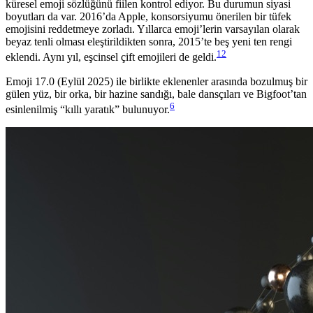
küresel emoji sözlüğünü fiilen kontrol ediyor. Bu durumun siyasi
boyutları da var. 2016’da Apple, konsorsiyumu önerilen bir tüfek
emojisini reddetmeye zorladı. Yıllarca emoji’lerin varsayılan olarak
beyaz tenli olması eleştirildikten sonra, 2015’te beş yeni ten rengi
12
eklendi. Aynı yıl, eşcinsel çift emojileri de geldi.
Emoji 17.0 (Eylül 2025) ile birlikte eklenenler arasında bozulmuş bir
gülen yüz, bir orka, bir hazine sandığı, bale dansçıları ve Bigfoot’tan
6
esinlenilmiş “kıllı yaratık” bulunuyor.