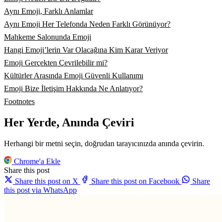
Aynı Emoji, Farklı Anlamlar
Aynı Emoji Her Telefonda Neden Farklı Görünüyor?
Mahkeme Salonunda Emoji
Hangi Emoji’lerin Var Olacağına Kim Karar Veriyor
Emoji Gerçekten Çevrilebilir mi?
Kültürler Arasında Emoji Güvenli Kullanımı
Emoji Bize İletişim Hakkında Ne Anlatıyor?
Footnotes
Her Yerde, Anında Çeviri
Herhangi bir metni seçin, doğrudan tarayıcınızda anında çevirin.
Chrome'a Ekle
Share this post
Share this post on X
Share this post on Facebook
Share
this post via WhatsApp