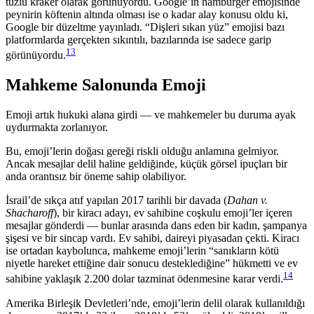
tuzlu kraker olarak görünüyordu. Google’ın hamburger emojisinde
peynirin köftenin altında olması ise o kadar alay konusu oldu ki,
Google bir düzeltme yayınladı. “Dişleri sıkan yüz” emojisi bazı
platformlarda gerçekten sıkıntılı, bazılarında ise sadece garip
13
görünüyordu.
Mahkeme Salonunda Emoji
Emoji artık hukuki alana girdi — ve mahkemeler bu duruma ayak
uydurmakta zorlanıyor.
Bu, emoji’lerin doğası gereği riskli olduğu anlamına gelmiyor.
Ancak mesajlar delil haline geldiğinde, küçük görsel ipuçları bir
anda orantısız bir öneme sahip olabiliyor.
İsrail’de sıkça atıf yapılan 2017 tarihli bir davada (
Dahan v.
Shacharoff
), bir kiracı adayı, ev sahibine coşkulu emoji’ler içeren
mesajlar gönderdi — bunlar arasında dans eden bir kadın, şampanya
şişesi ve bir sincap vardı. Ev sahibi, daireyi piyasadan çekti. Kiracı
ise ortadan kaybolunca, mahkeme emoji’lerin “sanıkların kötü
niyetle hareket ettiğine dair sonucu desteklediğine” hükmetti ve ev
14
sahibine yaklaşık 2.200 dolar tazminat ödenmesine karar verdi.
Amerika Birleşik Devletleri’nde, emoji’lerin delil olarak kullanıldığı