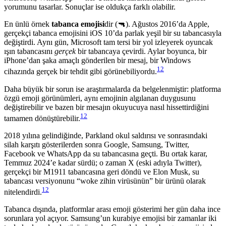
yorumunu tasarlar. Sonuçlar ise oldukça farklı olabilir.
En ünlü örnek
tabanca emojisi
dir (🔫). Ağustos 2016’da Apple,
gerçekçi tabanca emojisini iOS 10’da parlak yeşil bir su tabancasıyla
değiştirdi. Aynı gün, Microsoft tam tersi bir yol izleyerek oyuncak
ışın tabancasını
gerçek
bir tabancaya çevirdi. Aylar boyunca, bir
iPhone’dan şaka amaçlı gönderilen bir mesaj, bir Windows
12
cihazında gerçek bir tehdit gibi görünebiliyordu.
Daha büyük bir sorun ise araştırmalarda da belgelenmiştir: platforma
özgü emoji görünümleri, aynı emojinin algılanan duygusunu
değiştirebilir ve bazen bir mesajın okuyucuya nasıl hissettirdiğini
12
tamamen dönüştürebilir.
2018 yılına gelindiğinde, Parkland okul saldırısı ve sonrasındaki
silah karşıtı gösterilerden sonra Google, Samsung, Twitter,
Facebook ve WhatsApp da su tabancasına geçti. Bu ortak karar,
Temmuz 2024’e kadar sürdü; o zaman X (eski adıyla Twitter),
gerçekçi bir M1911 tabancasına geri döndü ve Elon Musk, su
tabancası versiyonunu “woke zihin virüsünün” bir ürünü olarak
12
nitelendirdi.
Tabanca dışında, platformlar arası emoji gösterimi her gün daha ince
sorunlara yol açıyor. Samsung’un kurabiye emojisi bir zamanlar iki