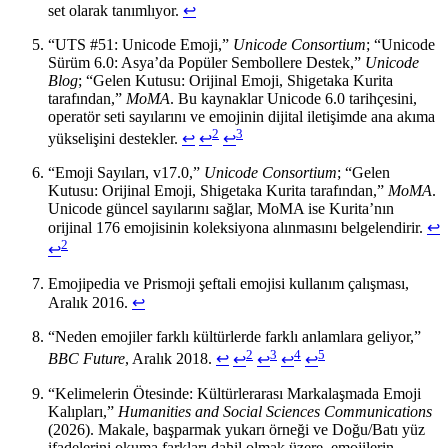
set olarak tanımlıyor.
↩
“UTS #51: Unicode Emoji,”
Unicode Consortium
; “Unicode
Sürüm 6.0: Asya’da Popüler Sembollere Destek,”
Unicode
Blog
; “Gelen Kutusu: Orijinal Emoji, Shigetaka Kurita
tarafından,”
MoMA
. Bu kaynaklar Unicode 6.0 tarihçesini,
operatör seti sayılarını ve emojinin dijital iletişimde ana akıma
2
3
yükselişini destekler.
↩
↩
↩
“Emoji Sayıları, v17.0,”
Unicode Consortium
; “Gelen
Kutusu: Orijinal Emoji, Shigetaka Kurita tarafından,”
MoMA
.
Unicode güncel sayılarını sağlar, MoMA ise Kurita’nın
orijinal 176 emojisinin koleksiyona alınmasını belgelendirir.
↩
2
↩
Emojipedia ve Prismoji şeftali emojisi kullanım çalışması,
Aralık 2016.
↩
“Neden emojiler farklı kültürlerde farklı anlamlara geliyor,”
2
3
4
5
BBC Future
, Aralık 2018.
↩
↩
↩
↩
↩
“Kelimelerin Ötesinde: Kültürlerarası Markalaşmada Emoji
Kalıpları,”
Humanities and Social Sciences Communications
(2026). Makale, başparmak yukarı örneği ve Doğu/Batı yüz
ifadelerini okuma farkları dahil olmak üzere, emojilerin