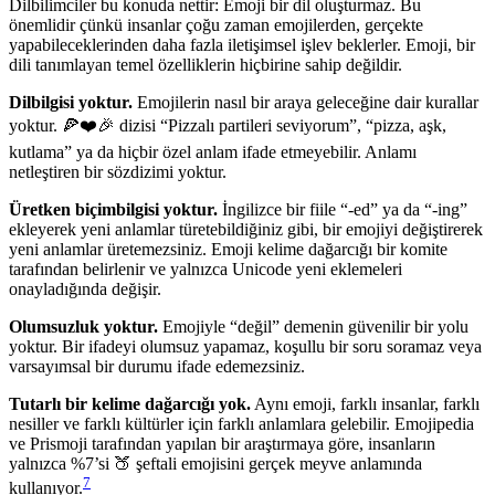
Dilbilimciler bu konuda nettir: Emoji bir dil oluşturmaz. Bu
önemlidir çünkü insanlar çoğu zaman emojilerden, gerçekte
yapabileceklerinden daha fazla iletişimsel işlev beklerler. Emoji, bir
dili tanımlayan temel özelliklerin hiçbirine sahip değildir.
Dilbilgisi yoktur.
Emojilerin nasıl bir araya geleceğine dair kurallar
yoktur. 🍕❤️🎉 dizisi “Pizzalı partileri seviyorum”, “pizza, aşk,
kutlama” ya da hiçbir özel anlam ifade etmeyebilir. Anlamı
netleştiren bir sözdizimi yoktur.
Üretken biçimbilgisi yoktur.
İngilizce bir fiile “-ed” ya da “-ing”
ekleyerek yeni anlamlar türetebildiğiniz gibi, bir emojiyi değiştirerek
yeni anlamlar üretemezsiniz. Emoji kelime dağarcığı bir komite
tarafından belirlenir ve yalnızca Unicode yeni eklemeleri
onayladığında değişir.
Olumsuzluk yoktur.
Emojiyle “değil” demenin güvenilir bir yolu
yoktur. Bir ifadeyi olumsuz yapamaz, koşullu bir soru soramaz veya
varsayımsal bir durumu ifade edemezsiniz.
Tutarlı bir kelime dağarcığı yok.
Aynı emoji, farklı insanlar, farklı
nesiller ve farklı kültürler için farklı anlamlara gelebilir. Emojipedia
ve Prismoji tarafından yapılan bir araştırmaya göre, insanların
yalnızca %7’si 🍑 şeftali emojisini gerçek meyve anlamında
7
kullanıyor.