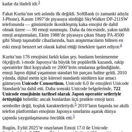
3
kadar da ifadeli idi.
Fakat Kurita’nın seti aslında ilk değildi. SoftBank (o zamanki adıyla
J-Phone), Kasım 1997’de piyasaya sürdüğü SkyWalker DP-211SW
telefonunda — günümüzde ikonikleşmiş kaka emojisi de dahil
olmak üzere — 90 emoji sunmuştu. Daha da öncesinde, yakın tarihli
emoji araştırmaları, Ekim 1988’de piyasaya çıkan Sharp PA-8500
gibi Sharp taşınabilir cihazlarında, bazı araştırmacıların bilinen en
4
eski emoji benzeri set olarak kabul ettiği örneklere işaret ediyor.
Kurita’nın 176 emojisini farklı kılan şey, bunların benimsenme
ölçeğiydi. i-mode Japonya’da büyük bir popülerlik kazandı, rakip
operatörler fikri kopyaladı ve 2000’lerin ortalarına gelindiğinde,
emoji Japon dijital yaşamının standart bir parçası haline geldi. 2010
yılında, dijital metin için küresel standardı sürdüren kar amacı
gütmeyen
Unicode Consortium
, Unicode 6.0 ile emojileri Unicode
Standardı’na dahil etti. Daha sonraki Unicode belgelerinde,
722
Unicode emojisinin tarihsel olarak Japon operatör setleriyle
örtüştüğü
belirtilir; ancak bunlardan üçü pratikte emoji tarzı
5
semboller değil, boşluk karakterleriydi.
2010’ların başında ise akıllı
telefon platformları emojinin Japonya sınırlarını aşarak dünya
5
çapında yaygınlaşmasına öncülük etti.
Bugün, Eylül 2025’te onaylanan Emoji 17.0 ile Unicode