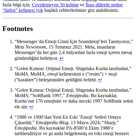
fazla bilgi için,
Çevrilemeyen 50 kelime
ve
Bazı dillerde neden
“lütfen” kelimesi yok
başlıklı rehberlerimize göz atabilirsiniz.
Footnotes
“Messenger’da Emoji Günü İçin Soundmoji’leri Tanıtıyoruz,”
Meta Newsroom
, 15 Temmuz 2021. Meta, insanların
Messenger’da her gün 2,4 milyardan fazla emoji içeren mesaj
gönderdiğini belirtiyor.
↩
“Gelen Kutusu: Orijinal Emoji, Shigetaka Kurita tarafından,”
MoMA
. MoMA,
emoji
kelimesinin
e
(“resim”) +
moji
(“karakter”) birleşiminden geldiğini belirtir.
↩
“Gelen Kutusu: Orijinal Emoji, Shigetaka Kurita tarafından,”
MoMA
; “SoftBank 1997,”
Emojipedia
. Bu kaynaklar,
Kurita’nın 176 emojisini ve daha önceki 1997 SoftBank setini
ele alır.
↩
“1988 ve 1990’dan Yeni En Eski ‘Emoji’ Setleri Ortaya
Çıkarıldı,”
Emojipedia Blog
, 13 Mayıs 2024; “Sharp,”
Emojipedia
. Bu kaynaklar PA-8500’ü Ekim 1988’e
tarihlendiriyor ve şu anda belgelenmiş en eski emoji benzeri