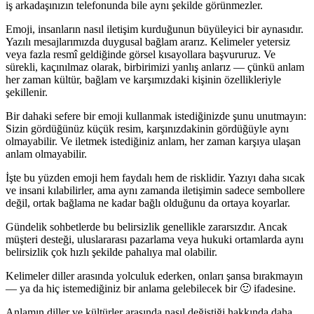
iş arkadaşınızın telefonunda bile aynı şekilde görünmezler.
Emoji, insanların nasıl iletişim kurduğunun büyüleyici bir aynasıdır.
Yazılı mesajlarımızda duygusal bağlam ararız. Kelimeler yetersiz
veya fazla resmî geldiğinde görsel kısayollara başvururuz. Ve
sürekli, kaçınılmaz olarak, birbirimizi yanlış anlarız — çünkü anlam
her zaman kültür, bağlam ve karşımızdaki kişinin özellikleriyle
şekillenir.
Bir dahaki sefere bir emoji kullanmak istediğinizde şunu unutmayın:
Sizin gördüğünüz küçük resim, karşınızdakinin gördüğüyle aynı
olmayabilir. Ve iletmek istediğiniz anlam, her zaman karşıya ulaşan
anlam olmayabilir.
İşte bu yüzden emoji hem faydalı hem de risklidir. Yazıyı daha sıcak
ve insani kılabilirler, ama aynı zamanda iletişimin sadece sembollere
değil, ortak bağlama ne kadar bağlı olduğunu da ortaya koyarlar.
Gündelik sohbetlerde bu belirsizlik genellikle zararsızdır. Ancak
müşteri desteği, uluslararası pazarlama veya hukuki ortamlarda aynı
belirsizlik çok hızlı şekilde pahalıya mal olabilir.
Kelimeler diller arasında yolculuk ederken, onları şansa bırakmayın
— ya da hiç istemediğiniz bir anlama gelebilecek bir 🙂 ifadesine.
Anlamın diller ve kültürler arasında nasıl değiştiği hakkında daha