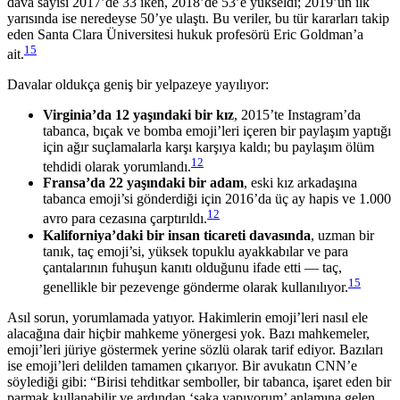
dava sayısı 2017’de 33 iken, 2018’de 53’e yükseldi; 2019’un ilk
yarısında ise neredeyse 50’ye ulaştı. Bu veriler, bu tür kararları takip
eden Santa Clara Üniversitesi hukuk profesörü Eric Goldman’a
15
ait.
Davalar oldukça geniş bir yelpazeye yayılıyor:
Virginia’da 12 yaşındaki bir kız
, 2015’te Instagram’da
tabanca, bıçak ve bomba emoji’leri içeren bir paylaşım yaptığı
için ağır suçlamalarla karşı karşıya kaldı; bu paylaşım ölüm
12
tehdidi olarak yorumlandı.
Fransa’da 22 yaşındaki bir adam
, eski kız arkadaşına
tabanca emoji’si gönderdiği için 2016’da üç ay hapis ve 1.000
12
avro para cezasına çarptırıldı.
Kaliforniya’daki bir insan ticareti davasında
, uzman bir
tanık, taç emoji’si, yüksek topuklu ayakkabılar ve para
çantalarının fuhuşun kanıtı olduğunu ifade etti — taç,
15
genellikle bir pezevenge gönderme olarak kullanılıyor.
Asıl sorun, yorumlamada yatıyor. Hakimlerin emoji’leri nasıl ele
alacağına dair hiçbir mahkeme yönergesi yok. Bazı mahkemeler,
emoji’leri jüriye göstermek yerine sözlü olarak tarif ediyor. Bazıları
ise emoji’leri delilden tamamen çıkarıyor. Bir avukatın CNN’e
söylediği gibi: “Birisi tehditkar semboller, bir tabanca, işaret eden bir
parmak kullanabilir ve ardından ‘şaka yapıyorum’ anlamına gelen