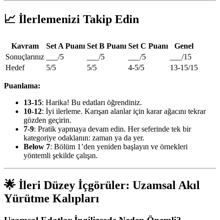
📈 İlerlemenizi Takip Edin
Kavram
Set A Puanı
Set B Puanı
Set C Puanı
Genel
Sonuçlarınız
___/5
___/5
___/5
___/15
Hedef
5/5
5/5
4-5/5
13-15/15
Puanlama:
13-15
: Harika! Bu edatları öğrendiniz.
10-12
: İyi ilerleme. Karışan alanlar için karar ağacını tekrar
gözden geçirin.
7-9
: Pratik yapmaya devam edin. Her seferinde tek bir
kategoriye odaklanın: zaman ya da yer.
Below 7
: Bölüm 1’den yeniden başlayın ve örnekleri
yöntemli şekilde çalışın.
🌟 İleri Düzey İçgörüler: Uzamsal Akıl
Yürütme Kalıpları