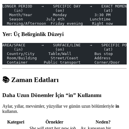
LONGER PERIOD    →    SPECIFIC DAY    →    EXACT MOMENT
     (in)              (on)                 (at)
   Month/Year         Monday            3:30 PM
   Season          July 4th           Lunchtime
  Morning/Afternoon  Friday evening    Right now
Yer: Üç Belirginlik Düzeyi
AREA/SPACE       →    SURFACE/LINE    →    SPECIFIC POI
     (in)              (on)                 (at)
  Country/City      Table/Wall          Bus stop
  Room/Building      Street/Coast       Address
  Container       Public transport      Corner/Door
📚 Zaman Edatları
Daha Uzun Dönemler İçin “in” Kullanımı
Aylar, yıllar, mevsimler, yüzyıllar ve günün uzun bölümleriyle
in
kullanın.
Kategori
Örnekler
Neden?
She will start her new job
Ay, kapsanan bir