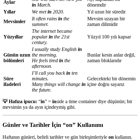
Aylar
in
March.
dönemdir
Yıllar
We met
in
2020.
Yıl uzun bir süredir
It often rains
in
the
Mevsim uzayan bir
Mevsimler
summer.
zaman dilimidir
The internet became
Yüzyıllar
popular
in
the 21st
Yüzyıl 100 yılı kapsar
century.
I usually study English
in
Günün uzun
the morning.
Bunlar kesin anlar değil,
bölümleri
He feels tired
in
the
zaman bloklarıdır
afternoon.
I’ll call you back
in
ten
Süre
minutes.
Gelecekteki bir dönemin
ifadeleri
Many things will change
in
içine doğru sayarız
the future.
💡 Hafıza ipucu:
“
in
” =
in
side a time container diye düşünün; bir
mevsimin ya da ayın içindeymiş gibi.
Günler ve Tarihler İçin “on” Kullanımı
Haftanın günleri, belirli tarihler ve gün birleşimleriyle
on
kullanın.