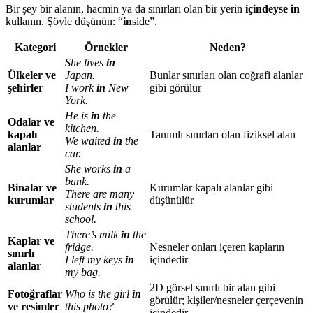
Bir şey bir alanın, hacmin ya da sınırları olan bir yerin
içindeyse
in
kullanın. Şöyle düşünün: “
in
side”.
Kategori
Örnekler
Neden?
She lives
in
Ülkeler ve
Japan.
Bunlar sınırları olan coğrafi alanlar
şehirler
I work
in
New
gibi görülür
York.
He is
in
the
Odalar ve
kitchen.
kapalı
Tanımlı sınırları olan fiziksel alan
We waited
in
the
alanlar
car.
She works
in
a
bank.
Binalar ve
Kurumlar kapalı alanlar gibi
There are many
kurumlar
düşünülür
students
in
this
school.
There’s milk
in
the
Kaplar ve
fridge.
Nesneler onları içeren kapların
sınırlı
I left my keys
in
içindedir
alanlar
my bag.
2D görsel sınırlı bir alan gibi
Fotoğraflar
Who is the girl
in
görülür; kişiler/nesneler çerçevenin
ve resimler
this photo?
içindedir