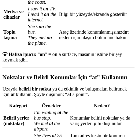
the coast.
I saw it
on
TV.
Medya ve
I read it
on
the
Bilgi bir yüzeyde/ekranda gösterilir
cihazlar
internet.
She’s
on
the
Toplu
bus.
Araç üzerinde konumlanmışsınızdır;
taşıma
They met
on
nedeni için ulaşım bölümüne bakın
the plane.
💡 Hafıza ipucu:
“
on
” =
on
a surface, masanın üstüne bir şey
koymak gibi.
Noktalar ve Belirli Konumlar İçin “at” Kullanımı
Uzayda
belirli bir nokta
ya da etkinlik ve buluşmaları belirtmek
için
at
kullanın. Şöyle düşünün: “
at
a point”.
Kategori
Örnekler
Neden?
I’m waiting
at
the
Belirli yerler
bus stop.
Konumlar belirli noktalar ya da
(noktalar)
We met
at
the
varış yerleri gibi düşünülür
airport.
She lives
at
25
Tam adres kesin bir konumu