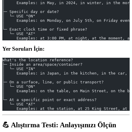
│     Examples: in May, in 2024, in winter, in the morn
│
├─ Specific day or date?
│  └─ USE "ON"
│     Examples: on Monday, on July 5th, on Friday eveni
│
└─ Exact clock time or fixed phrase?
   └─ USE "AT"
      Examples: at 3:00 PM, at night, at the moment, at
Yer Soruları İçin:
What's the location reference?
├─ Inside an area/space/container?
│  └─ USE "IN"
│     Examples: in Japan, in the kitchen, in the car, i
│
├─ On a surface, line, or public transport?
│  └─ USE "ON"
│     Examples: on the table, on Main Street, on the bu
│
└─ At a specific point or exact address?
   └─ USE "AT"
      Examples: at the station, at 25 King Street, at t
💪 Alıştırma Testi: Anlayışınızı Ölçün