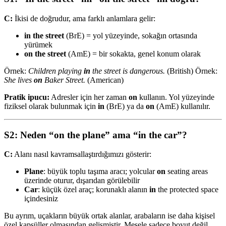
C:
İkisi de doğrudur, ama farklı anlamlara gelir:
in the street
(BrE) = yol yüzeyinde, sokağın ortasında
yürümek
on the street
(AmE) = bir sokakta, genel konum olarak
Örnek:
Children playing
in
the street is dangerous.
(British) Örnek:
She lives
on
Baker Street.
(American)
Pratik ipucu:
Adresler için her zaman
on
kullanın. Yol yüzeyinde
fiziksel olarak bulunmak için
in
(BrE) ya da
on
(AmE) kullanılır.
S2: Neden “on the plane” ama “in the car”?
C:
Alanı nasıl kavramsallaştırdığımızı gösterir:
Plane
: büyük toplu taşıma aracı; yolcular
on
seating areas
üzerinde oturur, dışarıdan görülebilir
Car
: küçük özel araç; korunaklı alanın
in
the protected space
içindesiniz
Bu ayrım, uçakların büyük ortak alanlar, arabaların ise daha kişisel
özel kapsüller olmasından gelişmiştir. Mesele sadece boyut değil,