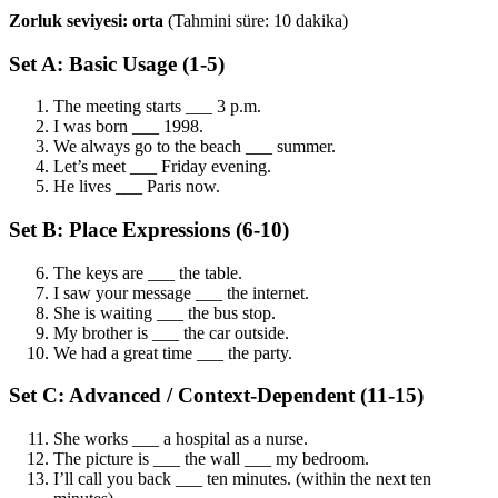
Zorluk seviyesi: orta
(Tahmini süre: 10 dakika)
Set A: Basic Usage (1-5)
The meeting starts ___ 3 p.m.
I was born ___ 1998.
We always go to the beach ___ summer.
Let’s meet ___ Friday evening.
He lives ___ Paris now.
Set B: Place Expressions (6-10)
The keys are ___ the table.
I saw your message ___ the internet.
She is waiting ___ the bus stop.
My brother is ___ the car outside.
We had a great time ___ the party.
Set C: Advanced / Context-Dependent (11-15)
She works ___ a hospital as a nurse.
The picture is ___ the wall ___ my bedroom.
I’ll call you back ___ ten minutes. (within the next ten