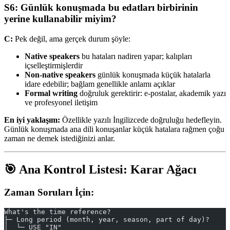
S6: Günlük konuşmada bu edatları birbirinin
yerine kullanabilir miyim?
C:
Pek değil, ama gerçek durum şöyle:
Native speakers
bu hataları nadiren yapar; kalıpları
içselleştirmişlerdir
Non-native speakers
günlük konuşmada küçük hatalarla
idare edebilir; bağlam genellikle anlamı açıklar
Formal writing
doğruluk gerektirir: e-postalar, akademik yazı
ve profesyonel iletişim
En iyi yaklaşım:
Özellikle yazılı İngilizcede doğruluğu hedefleyin.
Günlük konuşmada ana dili konuşanlar küçük hatalara rağmen çoğu
zaman ne demek istediğinizi anlar.
🎯 Ana Kontrol Listesi: Karar Ağacı
Zaman Soruları İçin:
What's the time reference?
├─ Long period (month, year, season, part of day)?
│  └─ USE "IN"