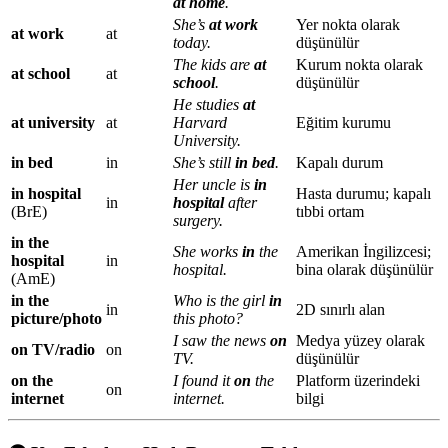
at home
.
She’s
at work
Yer nokta olarak
at work
at
today.
düşünülür
The kids are
at
Kurum nokta olarak
at school
at
school
.
düşünülür
He studies
at
at university
at
Harvard
Eğitim kurumu
University.
in bed
in
She’s still
in bed
.
Kapalı durum
Her uncle is
in
in hospital
Hasta durumu; kapalı
in
hospital
after
(BrE)
tıbbi ortam
surgery.
in the
She works
in
the
Amerikan İngilizcesi;
hospital
in
hospital.
bina olarak düşünülür
(AmE)
in the
Who is the girl
in
in
2D sınırlı alan
picture/photo
this photo?
I saw the news
on
Medya yüzey olarak
on TV/radio
on
TV.
düşünülür
on the
I found it
on
the
Platform üzerindeki
on
internet
internet.
bilgi