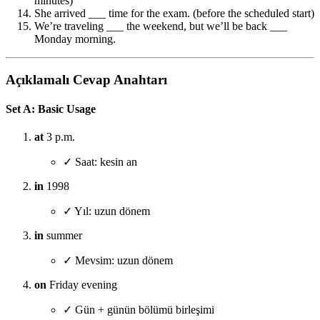
minutes)
She arrived ___ time for the exam. (before the scheduled start)
We’re traveling ___ the weekend, but we’ll be back ___
Monday morning.
Açıklamalı Cevap Anahtarı
Set A: Basic Usage
at
3 p.m.
✓ Saat: kesin an
in
1998
✓ Yıl: uzun dönem
in
summer
✓ Mevsim: uzun dönem
on
Friday evening
✓ Gün + günün bölümü birleşimi