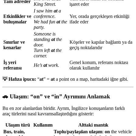
Tam adresler
King Street.
işaret eder
I saw him
at
a
Etkinlikler ve
conference.
Yer, orada gerçekleşen etkinliği
buluşmalar
We had fun
at
the
ifade eder
party.
Someone is
standing
at
the
Sınırlar ve
Köşeler ve kapılar bağlantı ya da
door.
kenarlar
geçiş noktalarıdır
Turn left
at
the
corner.
İş yeri
Genel konum, referans noktası
He’s
at
work.
referansı
olarak kullanılır
💡 Hafıza ipucu:
“
at
” =
at
a point on a map, haritadaki iğne gibi.
🚗 Ulaşım: “on” ve “in” Ayrımını Anlamak
Bu en zor alanlardan biridir. Ayrım, İngilizce konuşanların farklı
araç türlerini nasıl kavramsallaştırdığını gösterir:
Ulaşım türü
Kullanım
Alttaki mantık
Bus, train,
Toplu/paylaşılan ulaşım
:
on
the vehicle