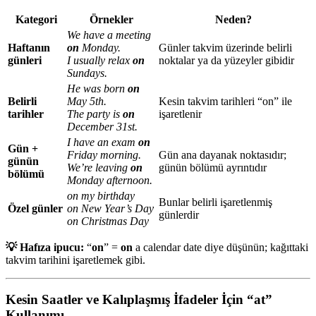
Kategori
Örnekler
Neden?
We have a meeting
Haftanın
on
Monday.
Günler takvim üzerinde belirli
günleri
I usually relax
on
noktalar ya da yüzeyler gibidir
Sundays.
He was born
on
Belirli
May 5th.
Kesin takvim tarihleri “on” ile
tarihler
The party is
on
işaretlenir
December 31st.
I have an exam
on
Gün +
Friday morning.
Gün ana dayanak noktasıdır;
günün
We’re leaving
on
günün bölümü ayrıntıdır
bölümü
Monday afternoon.
on my birthday
Bunlar belirli işaretlenmiş
Özel günler
on New Year’s Day
günlerdir
on Christmas Day
💡 Hafıza ipucu:
“
on
” =
on
a calendar date diye düşünün; kağıttaki
takvim tarihini işaretlemek gibi.
Kesin Saatler ve Kalıplaşmış İfadeler İçin “at”
Kullanımı