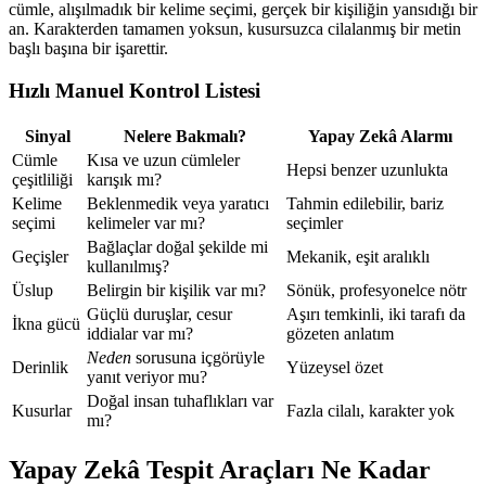
cümle, alışılmadık bir kelime seçimi, gerçek bir kişiliğin yansıdığı bir
an. Karakterden tamamen yoksun, kusursuzca cilalanmış bir metin
başlı başına bir işarettir.
Hızlı Manuel Kontrol Listesi
Sinyal
Nelere Bakmalı?
Yapay Zekâ Alarmı
Cümle
Kısa ve uzun cümleler
Hepsi benzer uzunlukta
çeşitliliği
karışık mı?
Kelime
Beklenmedik veya yaratıcı
Tahmin edilebilir, bariz
seçimi
kelimeler var mı?
seçimler
Bağlaçlar doğal şekilde mi
Geçişler
Mekanik, eşit aralıklı
kullanılmış?
Üslup
Belirgin bir kişilik var mı?
Sönük, profesyonelce nötr
Güçlü duruşlar, cesur
Aşırı temkinli, iki tarafı da
İkna gücü
iddialar var mı?
gözeten anlatım
Neden
sorusuna içgörüyle
Derinlik
Yüzeysel özet
yanıt veriyor mu?
Doğal insan tuhaflıkları var
Kusurlar
Fazla cilalı, karakter yok
mı?
Yapay Zekâ Tespit Araçları Ne Kadar