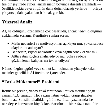
tire bir şey ifade etmez, ancak metin boyunca düzenli aralıklarla —
özellikle nokta veya virgülün daha doğal olacağı yerlerde — ortaya
çıkıyorsa, daha yakından bakmak gerekir.
Yüzeysel Analiz
AI,
ne
olduğunu özetlemede çok başarılıdır, ancak
neden
olduğunu
açıklamada zorlanır. Kendinize şunları sorun:
Metin nedenleri ve motivasyonları açıklıyor mu, yoksa sadece
olayları mı anlatıyor?
Benzersiz, kişisel anekdotlar veya özgün örnekler var mı?
Altta yatan güçleri analiz ediyor mu, yoksa sadece
gözlemlenen kalıpları mı tekrar ediyor?
Nüans, özgün içgörü veya somut kanıt olmadan yüzeyde kalan
metinler genellikle AI üretimine işaret eder.
“Fazla Mükemmel” Problemi
İronik bir şekilde, yapay zekâ tarafından üretilen metinler çoğu
zaman
fazla
temizdir. Hiç yazım hatası yoktur. Garip ifadeler
bulunmaz. Stilistik tuhaflıklar görülmez. İnsan yazılarında ise
neredeyse her zaman küçük kusurlar olur — biraz fazla uzun bir