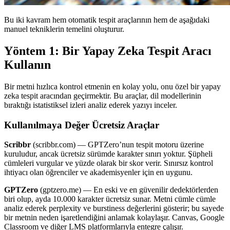
Bu iki kavram hem otomatik tespit araçlarının hem de aşağıdaki
manuel tekniklerin temelini oluşturur.
Yöntem 1: Bir Yapay Zeka Tespit Aracı
Kullanın
Bir metni hızlıca kontrol etmenin en kolay yolu, onu özel bir yapay
zeka tespit aracından geçirmektir. Bu araçlar, dil modellerinin
bıraktığı istatistiksel izleri analiz ederek yazıyı inceler.
Kullanılmaya Değer Ücretsiz Araçlar
Scribbr
(scribbr.com) — GPTZero’nun tespit motoru üzerine
kuruludur, ancak ücretsiz sürümde karakter sınırı yoktur. Şüpheli
cümleleri vurgular ve yüzde olarak bir skor verir. Sınırsız kontrol
ihtiyacı olan öğrenciler ve akademisyenler için en uygunu.
GPTZero
(gptzero.me) — En eski ve en güvenilir dedektörlerden
biri olup, ayda 10.000 karakter ücretsiz sunar. Metni cümle cümle
analiz ederek perplexity ve burstiness değerlerini gösterir; bu sayede
bir metnin neden işaretlendiğini anlamak kolaylaşır. Canvas, Google
Classroom ve diğer LMS platformlarıyla entegre çalışır.