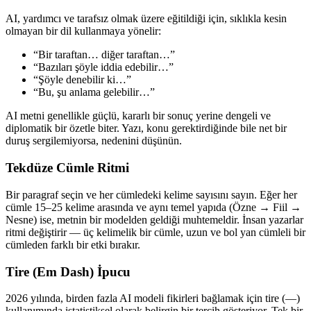
AI, yardımcı ve tarafsız olmak üzere eğitildiği için, sıklıkla kesin
olmayan bir dil kullanmaya yönelir:
“Bir taraftan… diğer taraftan…”
“Bazıları şöyle iddia edebilir…”
“Şöyle denebilir ki…”
“Bu, şu anlama gelebilir…”
AI metni genellikle güçlü, kararlı bir sonuç yerine dengeli ve
diplomatik bir özetle biter. Yazı, konu gerektirdiğinde bile net bir
duruş sergilemiyorsa, nedenini düşünün.
Tekdüze Cümle Ritmi
Bir paragraf seçin ve her cümledeki kelime sayısını sayın. Eğer her
cümle 15–25 kelime arasında ve aynı temel yapıda (Özne → Fiil →
Nesne) ise, metnin bir modelden geldiği muhtemeldir. İnsan yazarlar
ritmi değiştirir — üç kelimelik bir cümle, uzun ve bol yan cümleli bir
cümleden farklı bir etki bırakır.
Tire (Em Dash) İpucu
2026 yılında, birden fazla AI modeli fikirleri bağlamak için tire (—)
kullanımında istatistiksel olarak belirgin bir tercih gösteriyor. Tek bir