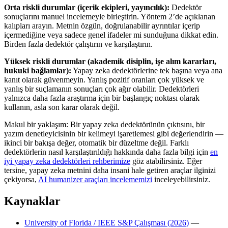
Orta riskli durumlar (içerik ekipleri, yayıncılık):
Dedektör
sonuçlarını manuel incelemeyle birleştirin. Yöntem 2’de açıklanan
kalıpları arayın. Metnin özgün, doğrulanabilir ayrıntılar içerip
içermediğine veya sadece genel ifadeler mi sunduğuna dikkat edin.
Birden fazla dedektör çalıştırın ve karşılaştırın.
Yüksek riskli durumlar (akademik disiplin, işe alım kararları,
hukuki bağlamlar):
Yapay zeka dedektörlerine tek başına veya ana
kanıt olarak güvenmeyin. Yanlış pozitif oranları çok yüksek ve
yanlış bir suçlamanın sonuçları çok ağır olabilir. Dedektörleri
yalnızca daha fazla araştırma için bir başlangıç noktası olarak
kullanın, asla son karar olarak değil.
Makul bir yaklaşım: Bir yapay zeka dedektörünün çıktısını, bir
yazım denetleyicisinin bir kelimeyi işaretlemesi gibi değerlendirin —
ikinci bir bakışa değer, otomatik bir düzeltme değil. Farklı
dedektörlerin nasıl karşılaştırıldığı hakkında daha fazla bilgi için
en
iyi yapay zeka dedektörleri rehberimize
göz atabilirsiniz. Eğer
tersine, yapay zeka metnini daha insani hale getiren araçlar ilginizi
çekiyorsa,
AI humanizer araçları incelememizi
inceleyebilirsiniz.
Kaynaklar
University of Florida / IEEE S&P Çalışması (2026)
—