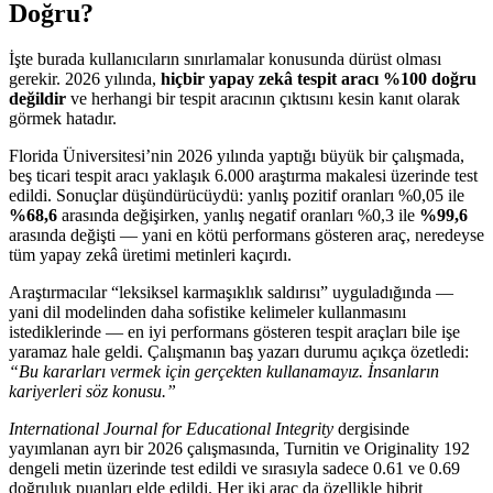
Doğru?
İşte burada kullanıcıların sınırlamalar konusunda dürüst olması
gerekir. 2026 yılında,
hiçbir yapay zekâ tespit aracı %100 doğru
değildir
ve herhangi bir tespit aracının çıktısını kesin kanıt olarak
görmek hatadır.
Florida Üniversitesi’nin 2026 yılında yaptığı büyük bir çalışmada,
beş ticari tespit aracı yaklaşık 6.000 araştırma makalesi üzerinde test
edildi. Sonuçlar düşündürücüydü: yanlış pozitif oranları %0,05 ile
%68,6
arasında değişirken, yanlış negatif oranları %0,3 ile
%99,6
arasında değişti — yani en kötü performans gösteren araç, neredeyse
tüm yapay zekâ üretimi metinleri kaçırdı.
Araştırmacılar “leksiksel karmaşıklık saldırısı” uyguladığında —
yani dil modelinden daha sofistike kelimeler kullanmasını
istediklerinde — en iyi performans gösteren tespit araçları bile işe
yaramaz hale geldi. Çalışmanın baş yazarı durumu açıkça özetledi:
“Bu kararları vermek için gerçekten kullanamayız. İnsanların
kariyerleri söz konusu.”
International Journal for Educational Integrity
dergisinde
yayımlanan ayrı bir 2026 çalışmasında, Turnitin ve Originality 192
dengeli metin üzerinde test edildi ve sırasıyla sadece 0.61 ve 0.69
doğruluk puanları elde edildi. Her iki araç da özellikle hibrit