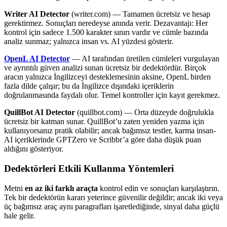
Writer AI Detector
(writer.com) — Tamamen ücretsiz ve hesap
gerektirmez. Sonuçları neredeyse anında verir. Dezavantajı: Her
kontrol için sadece 1.500 karakter sınırı vardır ve cümle bazında
analiz sunmaz; yalnızca insan vs. AI yüzdesi gösterir.
OpenL AI Detector
— AI tarafından üretilen cümleleri vurgulayan
ve ayrıntılı güven analizi sunan ücretsiz bir dedektördür. Birçok
aracın yalnızca İngilizceyi desteklemesinin aksine, OpenL birden
fazla dilde çalışır; bu da İngilizce dışındaki içeriklerin
doğrulanmasında faydalı olur. Temel kontroller için kayıt gerekmez.
QuillBot AI Detector
(quillbot.com) — Orta düzeyde doğrulukla
ücretsiz bir katman sunar. QuillBot’u zaten yeniden yazma için
kullanıyorsanız pratik olabilir; ancak bağımsız testler, karma insan-
AI içeriklerinde GPTZero ve Scribbr’a göre daha düşük puan
aldığını gösteriyor.
Dedektörleri Etkili Kullanma Yöntemleri
Metni
en az iki farklı araçta
kontrol edin ve sonuçları karşılaştırın.
Tek bir dedektörün kararı yeterince güvenilir değildir; ancak iki veya
üç bağımsız araç aynı paragrafları işaretlediğinde, sinyal daha güçlü
hale gelir.