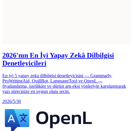
2026'nın En İyi Yapay Zekâ Dilbilgisi
Denetleyicileri
En iyi 5 yapay zeka dilbilgisi denetleyicisini — Grammarly,
ProWritingAid, QuillBot, LanguageTool ve OpenL —
fiyatlandırma, özellikler ve dürüst artı-eksi yönleriyle karşılaştırarak
yazı sürecinize en uygun olanı seçin.
2026/5/30