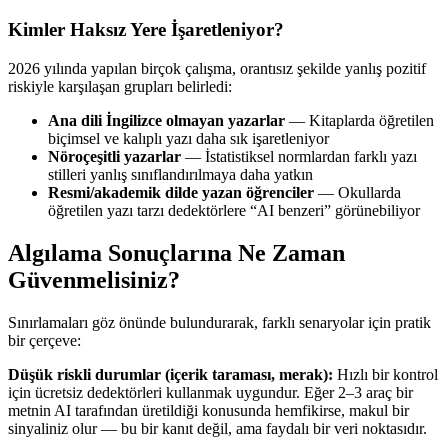
Kimler Haksız Yere İşaretleniyor?
2026 yılında yapılan birçok çalışma, orantısız şekilde yanlış pozitif
riskiyle karşılaşan grupları belirledi:
Ana dili İngilizce olmayan yazarlar
— Kitaplarda öğretilen
biçimsel ve kalıplı yazı daha sık işaretleniyor
Nöroçeşitli yazarlar
— İstatistiksel normlardan farklı yazı
stilleri yanlış sınıflandırılmaya daha yatkın
Resmi/akademik dilde yazan öğrenciler
— Okullarda
öğretilen yazı tarzı dedektörlere “AI benzeri” görünebiliyor
Algılama Sonuçlarına Ne Zaman
Güvenmelisiniz?
Sınırlamaları göz önünde bulundurarak, farklı senaryolar için pratik
bir çerçeve:
Düşük riskli durumlar (içerik taraması, merak):
Hızlı bir kontrol
için ücretsiz dedektörleri kullanmak uygundur. Eğer 2–3 araç bir
metnin AI tarafından üretildiği konusunda hemfikirse, makul bir
sinyaliniz olur — bu bir kanıt değil, ama faydalı bir veri noktasıdır.