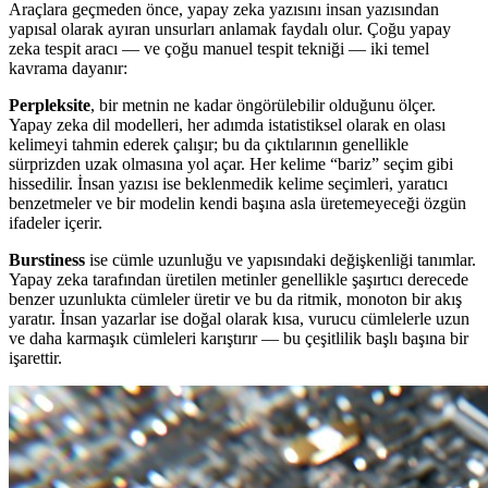
Araçlara geçmeden önce, yapay zeka yazısını insan yazısından
yapısal olarak ayıran unsurları anlamak faydalı olur. Çoğu yapay
zeka tespit aracı — ve çoğu manuel tespit tekniği — iki temel
kavrama dayanır:
Perpleksite
, bir metnin ne kadar öngörülebilir olduğunu ölçer.
Yapay zeka dil modelleri, her adımda istatistiksel olarak en olası
kelimeyi tahmin ederek çalışır; bu da çıktılarının genellikle
sürprizden uzak olmasına yol açar. Her kelime “bariz” seçim gibi
hissedilir. İnsan yazısı ise beklenmedik kelime seçimleri, yaratıcı
benzetmeler ve bir modelin kendi başına asla üretemeyeceği özgün
ifadeler içerir.
Burstiness
ise cümle uzunluğu ve yapısındaki değişkenliği tanımlar.
Yapay zeka tarafından üretilen metinler genellikle şaşırtıcı derecede
benzer uzunlukta cümleler üretir ve bu da ritmik, monoton bir akış
yaratır. İnsan yazarlar ise doğal olarak kısa, vurucu cümlelerle uzun
ve daha karmaşık cümleleri karıştırır — bu çeşitlilik başlı başına bir
işarettir.