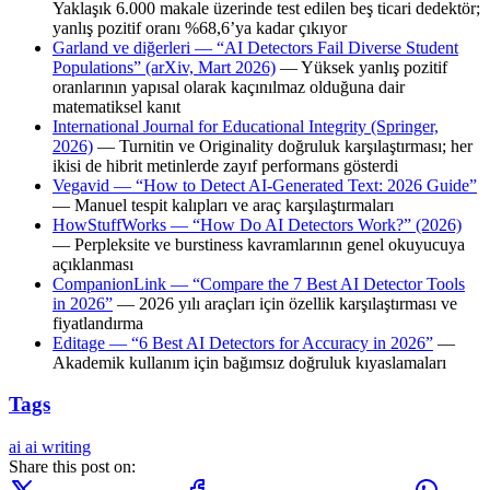
Yaklaşık 6.000 makale üzerinde test edilen beş ticari dedektör;
yanlış pozitif oranı %68,6’ya kadar çıkıyor
Garland ve diğerleri — “AI Detectors Fail Diverse Student
Populations” (arXiv, Mart 2026)
— Yüksek yanlış pozitif
oranlarının yapısal olarak kaçınılmaz olduğuna dair
matematiksel kanıt
International Journal for Educational Integrity (Springer,
2026)
— Turnitin ve Originality doğruluk karşılaştırması; her
ikisi de hibrit metinlerde zayıf performans gösterdi
Vegavid — “How to Detect AI-Generated Text: 2026 Guide”
— Manuel tespit kalıpları ve araç karşılaştırmaları
HowStuffWorks — “How Do AI Detectors Work?” (2026)
— Perpleksite ve burstiness kavramlarının genel okuyucuya
açıklanması
CompanionLink — “Compare the 7 Best AI Detector Tools
in 2026”
— 2026 yılı araçları için özellik karşılaştırması ve
fiyatlandırma
Editage — “6 Best AI Detectors for Accuracy in 2026”
—
Akademik kullanım için bağımsız doğruluk kıyaslamaları
Tags
ai
ai writing
Share this post on: