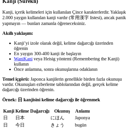
Kanji (Sürekli)
Kanji, içerik kelimeleri için kullanılan Çince karakterlerdir. Yaklaşık
2.000 yaygın kullanılan kanji vardır (常用漢字 listesi), ancak panik
yapmayın — bunları zamanla öğreneceksiniz.
Akıllı yaklaşım:
Kanji’yi izole olarak değil, kelime dağarcığı üzerinden
öğrenin
En yaygın 300-400 kanji ile başlayın
WaniKani
veya Heisig yöntemi (Remembering the Kanji)
kullanın
Önce anlamına, sonra okunuşlarına odaklanın
Temel içgörü:
Japonca kanjilerin genellikle birden fazla okunuşu
vardır. Okunuşları ezberleme tablolarından değil, gerçek kelime
dağarcığı üzerinden öğrenin.
Örnek: 日 kanjisini kelime dağarcığı ile öğrenmek
Kanji
Kelime Dağarcığı
Okunuş
Anlamı
日
日本
にほん
Japonya
日
今日
きょう
bugün