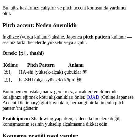
Bu, ağız kaslarınızı çalıştırır ve pitch accent konusunda yardımcı
olur.
Pitch accent: Neden önemlidir
İngilizce (vurgu kullanır) aksine, Japonca
pitch pattern
kullanır —
sesiniz farklı hecelerde yükselir veya alçalır.
Örnek: はし (hashi)
Kelime
Pitch Pattern
Anlamı
はし
HA-shi (yüksek-alçak)
çubuklar 箸
はし
ha-SHI (alçak-yüksek)
köprü 橋
Bunu hemen ustalaşmanız gerekmez, ancak erken dönemde
kulağınızı eğitmek kötü alışkanlıkları önler.
OJAD
(Online Japanese
Accent Dictionary) gibi kaynaklar, herhangi bir kelimenin pitch
pattern’ını gösterir.
Pratik ipucu:
Shadowing yaparken, sadece kelimelere değil,
konuşmacının sesinin yükselip alçalmasına dikkat edin.
Konuşma pratiği nasıl yapılır: