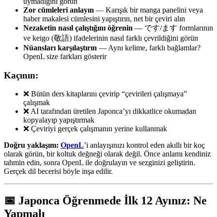
uymadığını görün
Zor cümleleri anlayın
— Karışık bir manga panelini veya
haber makalesi cümlesini yapıştırın, net bir çeviri alın
Nezaketin nasıl çalıştığını öğrenin
— です/ます formlarının
ve keigo (敬語) ifadelerinin nasıl farklı çevrildiğini görün
Nüansları karşılaştırın
— Aynı kelime, farklı bağlamlar?
OpenL size farkları gösterir
Kaçının:
❌ Bütün ders kitaplarını çevirip “çevirileri çalışmaya”
çalışmak
❌ AI tarafından üretilen Japonca’yı dikkatlice okumadan
kopyalayıp yapıştırmak
❌ Çeviriyi gerçek çalışmanın yerine kullanmak
Doğru yaklaşım:
OpenL
’i anlayışınızı kontrol eden akıllı bir koç
olarak görün, bir koltuk değneği olarak değil. Önce anlamı kendiniz
tahmin edin, sonra OpenL ile doğrulayın ve sezginizi geliştirin.
Gerçek dil becerisi böyle inşa edilir.
📅 Japonca Öğrenmede İlk 12 Ayınız: Ne
Yapmalı