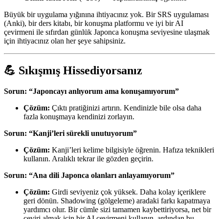
Büyük bir uygulama yığınına ihtiyacınız yok. Bir SRS uygulaması
(Anki), bir ders kitabı, bir konuşma platformu ve iyi bir AI
çevirmeni ile sıfırdan günlük Japonca konuşma seviyesine ulaşmak
için ihtiyacınız olan her şeye sahipsiniz.
💪 Sıkışmış Hissediyorsanız
Sorun: “Japoncayı anlıyorum ama konuşamıyorum”
Çözüm:
Çıktı pratiğinizi artırın. Kendinizle bile olsa daha
fazla konuşmaya kendinizi zorlayın.
Sorun: “Kanji’leri sürekli unutuyorum”
Çözüm:
Kanji’leri kelime bilgisiyle öğrenin. Hafıza teknikleri
kullanın. Aralıklı tekrar ile gözden geçirin.
Sorun: “Ana dili Japonca olanları anlayamıyorum”
Çözüm:
Girdi seviyeniz çok yüksek. Daha kolay içeriklere
geri dönün. Shadowing (gölgeleme) aradaki farkı kapatmaya
yardımcı olur. Bir cümle sizi tamamen kaybettiriyorsa, net bir
çeviri almak için bir AI çevirmeni kullanın, ardından bu