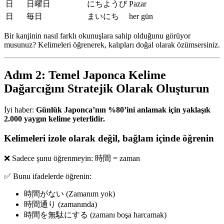
日
日曜日
にちようび
Pazar
日
毎日
まいにち
her gün
Bir kanjinin nasıl farklı okunuşlara sahip olduğunu görüyor
musunuz? Kelimeleri öğrenerek, kalıpları doğal olarak özümsersiniz.
Adım 2: Temel Japonca Kelime
Dağarcığını Stratejik Olarak Oluşturun
İyi haber:
Günlük Japonca’nın %80’ini anlamak için yaklaşık
2.000 yaygın kelime yeterlidir.
Kelimeleri izole olarak değil, bağlam içinde öğrenin
❌ Sadece şunu öğrenmeyin: 時間 = zaman
✅ Bunu ifadelerde öğrenin:
時間がない (Zamanım yok)
時間通り (zamanında)
時間を無駄にする (zamanı boşa harcamak)