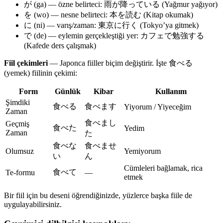
が (ga) — özne belirteci: 雨が降っている (Yağmur yağıyor)
を (wo) — nesne belirteci: 本を読む (Kitap okumak)
に (ni) — varış/zaman: 東京に行く (Tokyo’ya gitmek)
で (de) — eylemin gerçekleştiği yer: カフェで勉強する
(Kafede ders çalışmak)
Fiil çekimleri
— Japonca fiiller biçim değiştirir. İşte 食べる
(yemek) fiilinin çekimi:
Form
Günlük
Kibar
Kullanım
Şimdiki
食べる
食べます
Yiyorum / Yiyeceğim
Zaman
食べまし
Geçmiş
食べた
Yedim
Zaman
た
食べな
食べませ
Olumsuz
Yemiyorum
い
ん
Cümleleri bağlamak, rica
食べて
Te-formu
—
etmek
Bir fiil için bu deseni öğrendiğinizde, yüzlerce başka fiile de
uygulayabilirsiniz.