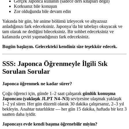
Gerçek Japonca kullanın (sadece ders kitapları değil)
Korksanız bile konuşun
Zor olduğunda bile devam edin
Yakında bir gün, bir anime bölümü izleyecek ve altyazısız
anladığınızı fark edeceksiniz. Japonya’da bir tabelayı okuyacak ve
tam olarak ne dediğini bileceksiniz. Bir sohbet edeceksiniz ve
kafanızda çeviri yapmadığınızı fark edeceksiniz.
Bugün başlayın. Gelecekteki kendiniz size teşekkür edecek.
SSS: Japonca Öğrenmeyle İlgili Sık
Sorulan Sorular
Japonca öğrenmek ne kadar sürer?
Çoğu öğrenci için, günde 1–2 saat çalışarak
günlük konuşma
Japoncası (yaklaşık JLPT N4–N3)
seviyesine ulaşmak yaklaşık
1–2 yıl sürer. Her gün düzenli olarak 30 dakika çalışırsanız, 2–3 yıl
bekleyin. Anahtar tutarlılıktır — her gün 15 dakika, haftada bir kez 3
saatten daha iyidir.
Japoncayı evde kendi başıma öğrenebilir miyim?