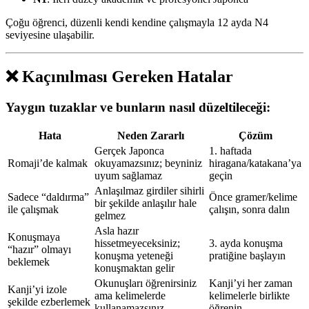
Çoğu öğrenci, düzenli kendi kendine çalışmayla 12 ayda N4
seviyesine ulaşabilir.
❌ Kaçınılması Gereken Hatalar
Yaygın tuzaklar ve bunların nasıl düzeltileceği:
Hata
Neden Zararlı
Çözüm
Gerçek Japonca
1. haftada
Romaji’de kalmak
okuyamazsınız; beyniniz
hiragana/katakana’ya
uyum sağlamaz
geçin
Anlaşılmaz girdiler sihirli
Sadece “daldırma”
Önce gramer/kelime
bir şekilde anlaşılır hale
ile çalışmak
çalışın, sonra dalın
gelmez
Asla hazır
Konuşmaya
hissetmeyeceksiniz;
3. ayda konuşma
“hazır” olmayı
konuşma yeteneği
pratiğine başlayın
beklemek
konuşmaktan gelir
Okunuşları öğrenirsiniz
Kanji’yi her zaman
Kanji’yi izole
ama kelimelerde
kelimelerle birlikte
şekilde ezberlemek
kullanamazsınız
öğrenin