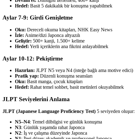
Devam et:
Dilbilgisi ilerlemesi, 400+ kanji
Hedef:
Basit 5 dakikalık bir konuşma yapabilmek
Aylar 7-9: Girdi Genişletme
Oku:
Dereceli okuma kitapları, NHK Easy News
İzle:
Anime/dizi Japonca altyazılı
Geliştir:
500+ kanji, 1.500+ kelime
Hedef:
Yerli içeriklerin ana fikrini anlayabilmek
Aylar 10-12: Pekiştirme
Hazırlan:
JLPT N5 veya N4 (isteğe bağlı ama motive edici)
Pratik yap:
Düzenli konuşma seansları
Oku:
Basit manga, çocuk kitapları
Hedef:
Rahat temel sohbet, basit metinleri okuyabilmek
JLPT Seviyelerini Anlama
JLPT (Japanese Language Proficiency Test)
5 seviyeden oluşur:
N5–N4
: Temel dilbilgisi ve günlük konuşma
N3
: Günlük yaşamda rahat Japonca
N2
: İş ve çalışma düzeyinde Japonca
N1
: İleri düzey akademik ve profesyonel Japonca