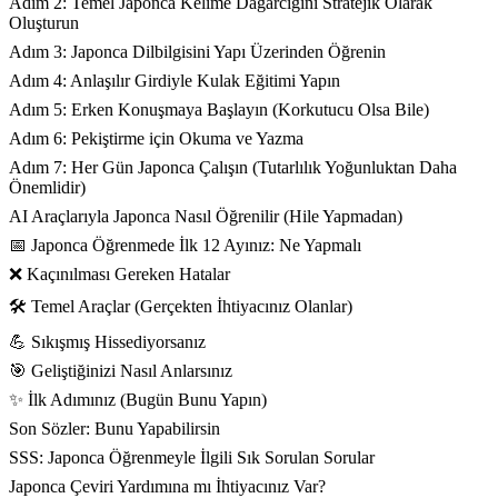
Adım 2: Temel Japonca Kelime Dağarcığını Stratejik Olarak
Oluşturun
Adım 3: Japonca Dilbilgisini Yapı Üzerinden Öğrenin
Adım 4: Anlaşılır Girdiyle Kulak Eğitimi Yapın
Adım 5: Erken Konuşmaya Başlayın (Korkutucu Olsa Bile)
Adım 6: Pekiştirme için Okuma ve Yazma
Adım 7: Her Gün Japonca Çalışın (Tutarlılık Yoğunluktan Daha
Önemlidir)
AI Araçlarıyla Japonca Nasıl Öğrenilir (Hile Yapmadan)
📅 Japonca Öğrenmede İlk 12 Ayınız: Ne Yapmalı
❌ Kaçınılması Gereken Hatalar
🛠️ Temel Araçlar (Gerçekten İhtiyacınız Olanlar)
💪 Sıkışmış Hissediyorsanız
🎯 Geliştiğinizi Nasıl Anlarsınız
✨ İlk Adımınız (Bugün Bunu Yapın)
Son Sözler: Bunu Yapabilirsin
SSS: Japonca Öğrenmeyle İlgili Sık Sorulan Sorular
Japonca Çeviri Yardımına mı İhtiyacınız Var?