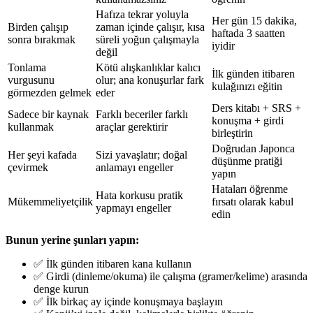
Hafıza tekrar yoluyla
Her gün 15 dakika,
Birden çalışıp
zaman içinde çalışır, kısa
haftada 3 saatten
sonra bırakmak
süreli yoğun çalışmayla
iyidir
değil
Tonlama
Kötü alışkanlıklar kalıcı
İlk günden itibaren
vurgusunu
olur; ana konuşurlar fark
kulağınızı eğitin
görmezden gelmek
eder
Ders kitabı + SRS +
Sadece bir kaynak
Farklı beceriler farklı
konuşma + girdi
kullanmak
araçlar gerektirir
birleştirin
Doğrudan Japonca
Her şeyi kafada
Sizi yavaşlatır; doğal
düşünme pratiği
çevirmek
anlamayı engeller
yapın
Hataları öğrenme
Hata korkusu pratik
Mükemmeliyetçilik
fırsatı olarak kabul
yapmayı engeller
edin
Bunun yerine şunları yapın:
✅ İlk günden itibaren kana kullanın
✅ Girdi (dinleme/okuma) ile çalışma (gramer/kelime) arasında
denge kurun
✅ İlk birkaç ay içinde konuşmaya başlayın