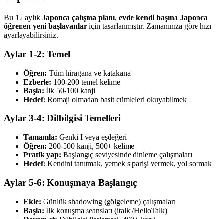
Bu 12 aylık
Japonca çalışma planı
,
evde kendi başına Japonca
öğrenen yeni başlayanlar
için tasarlanmıştır. Zamanınıza göre hızı
ayarlayabilirsiniz.
Aylar 1-2: Temel
Öğren:
Tüm hiragana ve katakana
Ezberle:
100-200 temel kelime
Başla:
İlk 50-100 kanji
Hedef:
Romaji olmadan basit cümleleri okuyabilmek
Aylar 3-4: Dilbilgisi Temelleri
Tamamla:
Genki I veya eşdeğeri
Öğren:
200-300 kanji, 500+ kelime
Pratik yap:
Başlangıç seviyesinde dinleme çalışmaları
Hedef:
Kendini tanıtmak, yemek siparişi vermek, yol sormak
Aylar 5-6: Konuşmaya Başlangıç
Ekle:
Günlük shadowing (gölgeleme) çalışmaları
Başla:
İlk konuşma seansları (italki/HelloTalk)