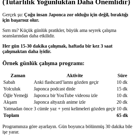
(Tutarlılık Yoğunluktan Daha Önemlidir)
Gerçek şu:
Çoğu insan Japonca zor olduğu için değil, bıraktığı
için başarısız olur.
Sırrı mı? Küçük günlük pratikler, büyük ama seyrek çalışma
seanslarından daha etkilidir.
Her gün 15-30 dakika çalışmak, haftada bir kez 3 saat
çalışmaktan daha iyidir.
Örnek günlük çalışma programı:
Zaman
Aktivite
Süre
Sabah
Anki flashcard’larını gözden geçir
10 dk
Yolculuk
Japonca podcast dinle
15 dk
Öğle Yemeği
Japonca bir YouTube videosu izle
10 dk
Akşam
Japonca altyazılı anime izle
20 dk
Yatmadan önce
3 cümle yaz + yeni kelimeleri gözden geçir
10 dk
Toplam
65 dk
Programınıza göre ayarlayın. Gün boyunca bölünmüş 30 dakika bile
işe yarar.