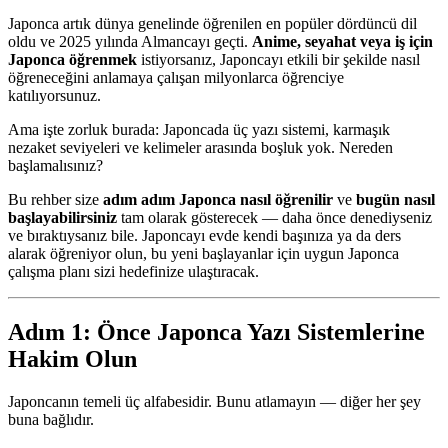
Japonca artık dünya genelinde öğrenilen en popüler dördüncü dil
oldu ve 2025 yılında Almancayı geçti.
Anime, seyahat veya iş için
Japonca öğrenmek
istiyorsanız, Japoncayı etkili bir şekilde nasıl
öğreneceğini anlamaya çalışan milyonlarca öğrenciye
katılıyorsunuz.
Ama işte zorluk burada: Japoncada üç yazı sistemi, karmaşık
nezaket seviyeleri ve kelimeler arasında boşluk yok. Nereden
başlamalısınız?
Bu rehber size
adım adım Japonca nasıl öğrenilir
ve
bugün nasıl
başlayabilirsiniz
tam olarak gösterecek — daha önce denediyseniz
ve bıraktıysanız bile. Japoncayı evde kendi başınıza ya da ders
alarak öğreniyor olun, bu yeni başlayanlar için uygun Japonca
çalışma planı sizi hedefinize ulaştıracak.
Adım 1: Önce Japonca Yazı Sistemlerine
Hakim Olun
Japoncanın temeli üç alfabesidir. Bunu atlamayın — diğer her şey
buna bağlıdır.