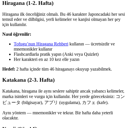
Hiragana (1-2. Hafta)
Hiragana ilk önceliğiniz olmalı. Bu 46 karakter Japoncadaki her sesi
temsil eder ve dilbilgisi, yerli kelimeler ve kanjisi olmayan her şey
için kullanılır.
Nasıl öğrenilir:
Tofugu’nun Hiragana Rehberi
kullanın — ücretsizdir ve
mnemonikler kullanır
Flashcardlarla pratik yapın (Anki veya Quizlet)
Her karakteri en az 10 kez elle yazın
Hedef:
2 hafta içinde tüm 46 hiraganayı okuyup yazabilmek.
Katakana (2-3. Hafta)
Katakana, hiragana ile aynı seslere sahiptir ancak yabancı kelimeler,
marka isimleri ve vurgu için kullanılır. Her yerde göreceksiniz: コン
ピュータ (bilgisayar), アプリ (uygulama), カフェ (kafe).
Aynı yöntem — mnemonikler ve tekrar. Bir hafta daha yeterli
olacaktır.