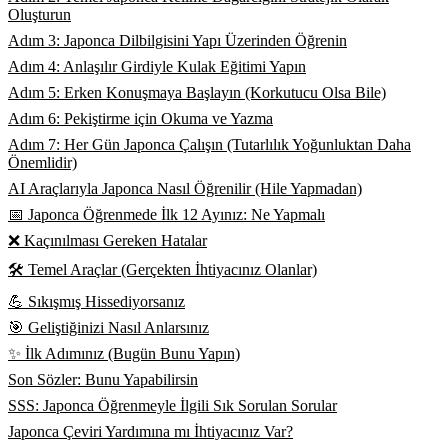
Oluşturun
Adım 3: Japonca Dilbilgisini Yapı Üzerinden Öğrenin
Adım 4: Anlaşılır Girdiyle Kulak Eğitimi Yapın
Adım 5: Erken Konuşmaya Başlayın (Korkutucu Olsa Bile)
Adım 6: Pekiştirme için Okuma ve Yazma
Adım 7: Her Gün Japonca Çalışın (Tutarlılık Yoğunluktan Daha
Önemlidir)
AI Araçlarıyla Japonca Nasıl Öğrenilir (Hile Yapmadan)
📅 Japonca Öğrenmede İlk 12 Ayınız: Ne Yapmalı
❌ Kaçınılması Gereken Hatalar
🛠️ Temel Araçlar (Gerçekten İhtiyacınız Olanlar)
💪 Sıkışmış Hissediyorsanız
🎯 Geliştiğinizi Nasıl Anlarsınız
✨ İlk Adımınız (Bugün Bunu Yapın)
Son Sözler: Bunu Yapabilirsin
SSS: Japonca Öğrenmeyle İlgili Sık Sorulan Sorular
Japonca Çeviri Yardımına mı İhtiyacınız Var?