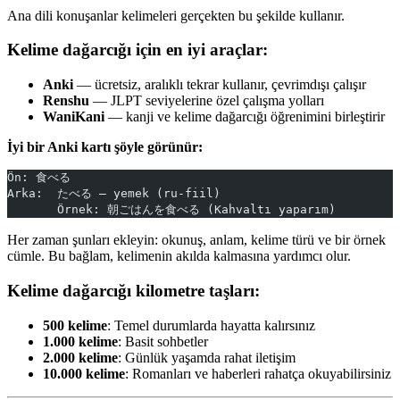
Ana dili konuşanlar kelimeleri gerçekten bu şekilde kullanır.
Kelime dağarcığı için en iyi araçlar:
Anki
— ücretsiz, aralıklı tekrar kullanır, çevrimdışı çalışır
Renshu
— JLPT seviyelerine özel çalışma yolları
WaniKani
— kanji ve kelime dağarcığı öğrenimini birleştirir
İyi bir Anki kartı şöyle görünür:
Ön: 食べる
Arka:  たべる — yemek (ru-fiil)
       Örnek: 朝ごはんを食べる (Kahvaltı yaparım)
Her zaman şunları ekleyin: okunuş, anlam, kelime türü ve bir örnek
cümle. Bu bağlam, kelimenin akılda kalmasına yardımcı olur.
Kelime dağarcığı kilometre taşları:
500 kelime
: Temel durumlarda hayatta kalırsınız
1.000 kelime
: Basit sohbetler
2.000 kelime
: Günlük yaşamda rahat iletişim
10.000 kelime
: Romanları ve haberleri rahatça okuyabilirsiniz