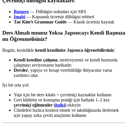
Çevrimiçi dilbilgisi kaynakları:
Bunpro
— Dilbilgisi noktaları için SRS
Imabi
— Kapsamlı ücretsiz dilbilgisi rehberi
Tae Kim’s Grammar Guide
— Klasik ücretsiz kaynak
Ders Almalı mısınız Yoksa Japoncayı Kendi Başınıza
mı Öğrenmelisiniz?
Bugün, kesinlikle
kendi kendinize Japonca öğrenebilirsiniz
:
Kendi kendine çalışma
, motiveyseniz ve kendi hızınızda
çalışmayı seviyorsanız harikadır.
Dersler
, yapıya ve hesap verebilirliğe ihtiyacınız varsa
yardımcı olur.
İyi bir orta yol:
Yapı için bir ders kitabı + çevrimiçi kaynaklar kullanın
Geri bildirim ve konuşma pratiği için haftada 1–2 kez
çevrimiçi eğitmenler (
italki
)
ekleyin
Cümleleri hızlıca kontrol etmek ve takıldığınızda ilerlemek
için yapay zeka çeviri araçlarını kullanın