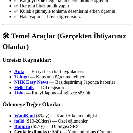
✅ Kanji’yi izole değil, kelimelerle birlikte öğrenin
✅ Her gün biraz pratik yapın
✅ Kulak eğitimiyle tonlama desenlerini erken öğrenin
✅ Hata yapın — böyle öğrenirsiniz
🛠️ Temel Araçlar (Gerçekten İhtiyacınız
Olanlar)
Ücretsiz Kaynaklar:
Anki
— En iyi flash kart uygulaması
Tofugu
— Kapsamlı öğrenme rehberi
NHK Easy News
— Basitleştirilmiş Japonca haberler
HelloTalk
— Dil değişimi
Jisho
— En iyi Japonca-İngilizce sözlük
Ödemeye Değer Olanlar:
WaniKani
($9/ay) — Kanji + kelime bilgisi
italki
($10-20/ders) — Özel eğitmenler
Bunpro
($5/ay) — Dilbilgisi SRS
Genki textbooks
(~$50) — Yapılandırılmış öğrenme